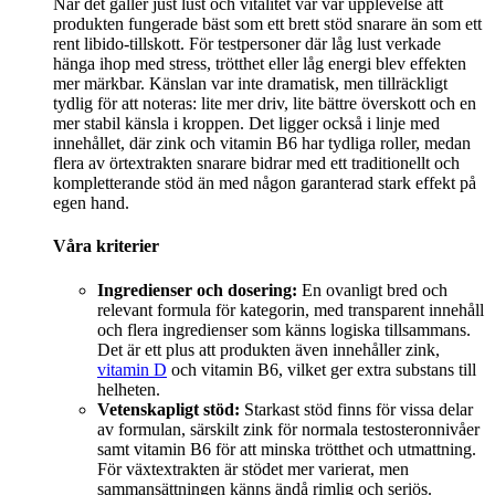
När det gäller just lust och vitalitet var vår upplevelse att
produkten fungerade bäst som ett brett stöd snarare än som ett
rent libido-tillskott. För testpersoner där låg lust verkade
hänga ihop med stress, trötthet eller låg energi blev effekten
mer märkbar. Känslan var inte dramatisk, men tillräckligt
tydlig för att noteras: lite mer driv, lite bättre överskott och en
mer stabil känsla i kroppen. Det ligger också i linje med
innehållet, där zink och vitamin B6 har tydliga roller, medan
flera av örtextrakten snarare bidrar med ett traditionellt och
kompletterande stöd än med någon garanterad stark effekt på
egen hand.
Våra kriterier
Ingredienser och dosering:
En ovanligt bred och
relevant formula för kategorin, med transparent innehåll
och flera ingredienser som känns logiska tillsammans.
Det är ett plus att produkten även innehåller zink,
vitamin D
och vitamin B6, vilket ger extra substans till
helheten.
Vetenskapligt stöd:
Starkast stöd finns för vissa delar
av formulan, särskilt zink för normala testosteronnivåer
samt vitamin B6 för att minska trötthet och utmattning.
För växtextrakten är stödet mer varierat, men
sammansättningen känns ändå rimlig och seriös.