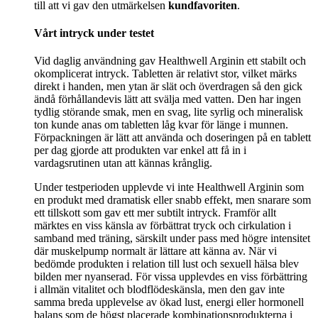
till att vi gav den utmärkelsen
kundfavoriten
.
Vårt intryck under testet
Vid daglig användning gav Healthwell Arginin ett stabilt och
okomplicerat intryck. Tabletten är relativt stor, vilket märks
direkt i handen, men ytan är slät och överdragen så den gick
ändå förhållandevis lätt att svälja med vatten. Den har ingen
tydlig störande smak, men en svag, lite syrlig och mineralisk
ton kunde anas om tabletten låg kvar för länge i munnen.
Förpackningen är lätt att använda och doseringen på en tablett
per dag gjorde att produkten var enkel att få in i
vardagsrutinen utan att kännas krånglig.
Under testperioden upplevde vi inte Healthwell Arginin som
en produkt med dramatisk eller snabb effekt, men snarare som
ett tillskott som gav ett mer subtilt intryck. Framför allt
märktes en viss känsla av förbättrat tryck och cirkulation i
samband med träning, särskilt under pass med högre intensitet
där muskelpump normalt är lättare att känna av. När vi
bedömde produkten i relation till lust och sexuell hälsa blev
bilden mer nyanserad. För vissa upplevdes en viss förbättring
i allmän vitalitet och blodflödeskänsla, men den gav inte
samma breda upplevelse av ökad lust, energi eller hormonell
balans som de högst placerade kombinationsprodukterna i