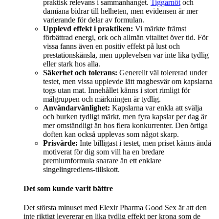
praktisk relevans i sammanhanget.
Tiggarnöt
och
damiana bidrar till helheten, men evidensen är mer
varierande för delar av formulan.
Upplevd effekt i praktiken:
Vi märkte främst
förbättrad energi, ork och allmän vitalitet över tid. För
vissa fanns även en positiv effekt på lust och
prestationskänsla, men upplevelsen var inte lika tydlig
eller stark hos alla.
Säkerhet och tolerans:
Generellt väl tolererad under
testet, men vissa upplevde lätt magbesvär om kapslarna
togs utan mat. Innehållet känns i stort rimligt för
målgruppen och märkningen är tydlig.
Användarvänlighet:
Kapslarna var enkla att svälja
och burken tydligt märkt, men fyra kapslar per dag är
mer omständligt än hos flera konkurrenter. Den örtiga
doften kan också upplevas som något skarp.
Prisvärde:
Inte billigast i testet, men priset känns ändå
motiverat för dig som vill ha en bredare
premiumformula snarare än ett enklare
singelingrediens-tillskott.
Det som kunde varit bättre
Det största minuset med Elexir Pharma Good Sex är att den
inte riktigt levererar en lika tydlig effekt per krona som de