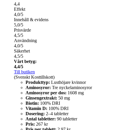
4,4
Effekt
4,0/5
Innehåll & evidens
5,0/5
Prisvärde
4,5/5
Användning
4,0/5
Säkerhet
4,5/5
Vårt betyg:
4,4/5
Till butiken
(Svenskt Kosttillskott)
Produkttyp:
Lusthöjare kvinnor
Aminosyror:
Tre nyckelaminosyror
Aminosyror per dos:
1608 mg
Ginsengextrakt:
50 mg
Biotin:
100% DRI
Vitamin D:
100% DRI
Dosering:
2–4 tabletter
Antal tabletter:
90 tabletter
Pris:
267 kr
Pris per tablett:
2,97 kr