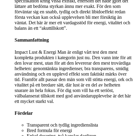
specifikation kring vissa extrakt, eftersom det hade gjort det
lättare att bedöma styrkan ännu mer exakt. För den som
förväntar sig en snabb, tydlig och direkt libidoeffekt redan
första veckan kan också upplevelsen bli mer försiktig än
väntat. Det här är mer ett vardagsstöd för energi, vitalitet och
balans än ett “akuttillskott”.
Sammanfattning
Impact Lust & Energi Man är enligt vårt test den mest
kompletta produkten i kategorin just nu. Den vann inte för att
den lovar mest, utan för att den levererar den mest trovärdiga
helheten: genomtänkta ingredienser, bra transparens, smidig
användning och en upplevd effekt som faktiskt märks över
tid. Framför allt passar den män som vill stötta energi, ork och
vitalitet på ett bredare sätt, där lust är en del av helheten
snarare än hela fokus. För dig som vill ha ett seriöst,
välbalanserat tillskott med god användarupplevelse är det här
ett mycket starkt val.
Fördelar
Transparent och tydlig ingredienslista
Bred formula för energi
Enkel dosering, två kapslar dagligen