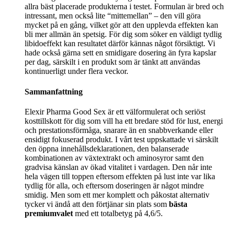
allra bäst placerade produkterna i testet. Formulan är bred och
intressant, men också lite “mittemellan” – den vill göra
mycket på en gång, vilket gör att den upplevda effekten kan
bli mer allmän än spetsig. För dig som söker en väldigt tydlig
libidoeffekt kan resultatet därför kännas något försiktigt. Vi
hade också gärna sett en smidigare dosering än fyra kapslar
per dag, särskilt i en produkt som är tänkt att användas
kontinuerligt under flera veckor.
Sammanfattning
Elexir Pharma Good Sex är ett välformulerat och seriöst
kosttillskott för dig som vill ha ett bredare stöd för lust, energi
och prestationsförmåga, snarare än en snabbverkande eller
ensidigt fokuserad produkt. I vårt test uppskattade vi särskilt
den öppna innehållsdeklarationen, den balanserade
kombinationen av växtextrakt och aminosyror samt den
gradvisa känslan av ökad vitalitet i vardagen. Den når inte
hela vägen till toppen eftersom effekten på lust inte var lika
tydlig för alla, och eftersom doseringen är något mindre
smidig. Men som ett mer komplett och påkostat alternativ
tycker vi ändå att den förtjänar sin plats som
bästa
premiumvalet
med ett totalbetyg på 4,6/5.