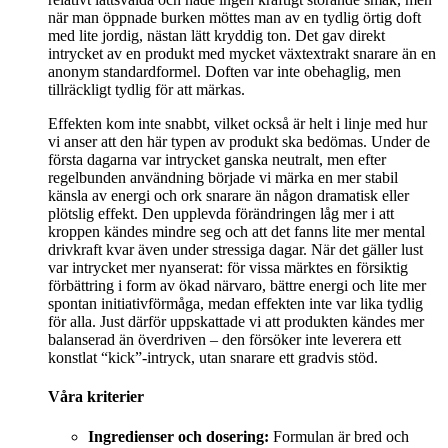
när man öppnade burken möttes man av en tydlig örtig doft
med lite jordig, nästan lätt kryddig ton. Det gav direkt
intrycket av en produkt med mycket växtextrakt snarare än en
anonym standardformel. Doften var inte obehaglig, men
tillräckligt tydlig för att märkas.
Effekten kom inte snabbt, vilket också är helt i linje med hur
vi anser att den här typen av produkt ska bedömas. Under de
första dagarna var intrycket ganska neutralt, men efter
regelbunden användning började vi märka en mer stabil
känsla av energi och ork snarare än någon dramatisk eller
plötslig effekt. Den upplevda förändringen låg mer i att
kroppen kändes mindre seg och att det fanns lite mer mental
drivkraft kvar även under stressiga dagar. När det gäller lust
var intrycket mer nyanserat: för vissa märktes en försiktig
förbättring i form av ökad närvaro, bättre energi och lite mer
spontan initiativförmåga, medan effekten inte var lika tydlig
för alla. Just därför uppskattade vi att produkten kändes mer
balanserad än överdriven – den försöker inte leverera ett
konstlat “kick”-intryck, utan snarare ett gradvis stöd.
Våra kriterier
Ingredienser och dosering:
Formulan är bred och