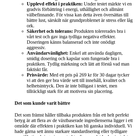
Upplevd effekt i praktiken:
Under testet märkte vi en
gradvis förbättring i energi, uthållighet och allmänt
välbefinnande. För vissa kan detta även översättas till
bättre lust, särskilt när grundproblemet är stress eller låg
ork.
Säkerhet och tolerans:
Produkten tolererades bra i
vårt test och gav inga tydliga negativa effekter.
Doseringen känns balanserad och inte onödigt
aggressiv.
Användarvänlighet:
Enkel att använda dagligen,
smidig dosering och kapslar som fungerade bra i
praktiken. Tydlig märkning och lätt att förstå vad man
faktiskt får.
Prisvärde:
Med ett pris på 269 kr för 30 dagar tycker
vi att den ger bra värde sett till innehåll, kvalitet och
helhetsintryck. Den är inte billigast i testet, men
tillräckligt stark för att motivera sin placering.
Det som kunde varit bättre
Det som främst håller tillbaka produkten från ett helt perfekt
betyg är att flera av de växtbaserade ingredienserna ligger i ett
område där effekten i praktiken kan bli ganska individuell. Vi
hade gärna sett ännu starkare standardisering eller tydligare