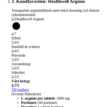
3. Kundfavoriten: Healthwell Arginin
Transparent arginintillskott med enkel dosering och diskret
cirkulationsstöd.
4,7
Effekt
5,0/5
Innehåll & evidens
4,0/5
Prisvärde
5,0/5
Användning
5,0/5
Säkerhet
4,5/5
Vårt betyg:
4,7/5
Till butiken
(Svensk Hälsokost)
L-arginin per tablett:
1000 mg
Portioner:
60 portioner
Dosering:
1 tablett dagligen