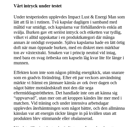
Vårt intryck under testet
Under testperioden upplevdes Impact Lust & Energi Man som
lätt att få in i rutinen. Två kapslar dagligen i samband med
måltid var smidigt, och kapslarna var förhållandevis enkla att
svälja. Burken gav ett seriöst intryck och etiketten var tydlig,
vilket vi alltid uppskattar i en produktkategori där många
annars är onödigt svepande. Själva kapslarna hade en lätt örtig
doft när man öppnade burken, med en diskret men märkbar
ton av växtextrakt. Smaken var i princip neutral vid intag,
med bara en svag örtbeska om kapseln låg kvar lite för länge i
munnen.
Effekten kom inte som någon plötslig energikick, utan snarare
som en gradvis förändring. Efter ett par veckors användning
märkte vi främst en jämnare känsla av ork över dagen och
något bättre motståndskraft mot den där sega
eftermiddagströttheten. Det handlade inte om att känna sig
“uppvarvad”, utan mer om att kroppen kändes lite mer med i
matchen. Vid träning och under intensiva arbetsdagar
upplevdes återhämtningen som något bättre, och den allmänna
känslan var att energin räckte längre in på kvällen utan att
produkten blev stimmande eller obalanserad.