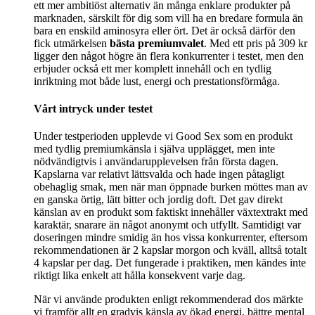
ett mer ambitiöst alternativ än många enklare produkter på
marknaden, särskilt för dig som vill ha en bredare formula än
bara en enskild aminosyra eller ört. Det är också därför den
fick utmärkelsen
bästa premiumvalet
. Med ett pris på 309 kr
ligger den något högre än flera konkurrenter i testet, men den
erbjuder också ett mer komplett innehåll och en tydlig
inriktning mot både lust, energi och prestationsförmåga.
Vårt intryck under testet
Under testperioden upplevde vi Good Sex som en produkt
med tydlig premiumkänsla i själva upplägget, men inte
nödvändigtvis i användarupplevelsen från första dagen.
Kapslarna var relativt lättsvalda och hade ingen påtagligt
obehaglig smak, men när man öppnade burken möttes man av
en ganska örtig, lätt bitter och jordig doft. Det gav direkt
känslan av en produkt som faktiskt innehåller växtextrakt med
karaktär, snarare än något anonymt och utfyllt. Samtidigt var
doseringen mindre smidig än hos vissa konkurrenter, eftersom
rekommendationen är 2 kapslar morgon och kväll, alltså totalt
4 kapslar per dag. Det fungerade i praktiken, men kändes inte
riktigt lika enkelt att hålla konsekvent varje dag.
När vi använde produkten enligt rekommenderad dos märkte
vi framför allt en gradvis känsla av ökad energi, bättre mental