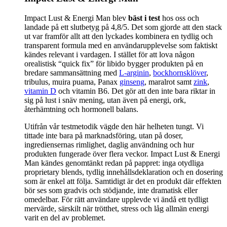
Impact Lust & Energi Man blev
bäst i test
hos oss och
landade på ett slutbetyg på 4,8/5. Det som gjorde att den stack
ut var framför allt att den lyckades kombinera en tydlig och
transparent formula med en användarupplevelse som faktiskt
kändes relevant i vardagen. I stället för att lova någon
orealistisk “quick fix” för libido bygger produkten på en
bredare sammansättning med
L-arginin
,
bockhornsklöver
,
tribulus, muira puama, Panax
ginseng
, maralrot samt
zink
,
vitamin D
och vitamin B6. Det gör att den inte bara riktar in
sig på lust i snäv mening, utan även på energi, ork,
återhämtning och hormonell balans.
Utifrån vår testmetodik vägde den här helheten tungt. Vi
tittade inte bara på marknadsföring, utan på doser,
ingrediensernas rimlighet, daglig användning och hur
produkten fungerade över flera veckor. Impact Lust & Energi
Man kändes genomtänkt redan på pappret: inga otydliga
proprietary blends, tydlig innehållsdeklaration och en dosering
som är enkel att följa. Samtidigt är det en produkt där effekten
bör ses som gradvis och stödjande, inte dramatisk eller
omedelbar. För rätt användare upplevde vi ändå ett tydligt
mervärde, särskilt när trötthet, stress och låg allmän energi
varit en del av problemet.