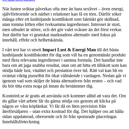
När lusten sviktar påverkas ofta mer än bara sexlivet – även energi,
självförtroende och närhet i relationer kan få en törn. Därför söker
många efter ett lusthöjande kosttillskott som faktiskt gör skillnad,
utan tomma löften eller tveksamma ingredienser. Intresset är stort,
men utbudet är större, och det gör valet svårare än det först verkar.
Just därför har vi granskat marknadens alternativ med fokus på
innehåll, effekt och helhetskänsla.
I vårt test har vi utsett
Impact Lust & Energi Man
till det bästa
lusthöjande kosttillskottet för dig som vill ha en genomtänkt produkt
med flera relevanta ingredienser i samma formula. Det handlar inte
bara om att jaga snabba resultat, utan om att hitta ett tillskott som kan
stödja både lust, vitalitet och prestation över tid. Rätt val kan bli en
oväntat viktig pusselbit för ökat välmående i vardagen. Nedan går vi
igenom vad som skiljer de bästa alternativen från resten – och vad
du bör titta extra noga på innan du bestämmer dig.
Kostnörd.se är gratis att använda och kommer alltid att vara det. Om
du gillar vårt arbete får du gärna stödja oss genom att klicka på
någon av våra köplänkar. Vi får då en liten provision från
återförsäljaren – utan extra kostnad för dig. Det hjälper oss att hålla
sidan uppdaterad, oberoende och fri från sponsrade placeringar.
Innehållsförteckning