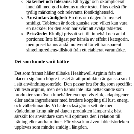
Säkerhet och tolerans:
Ett tryggt och okomplicerat
innehåll med god tolerans under testet. Plus också för
tydlig märkning och relevanta försiktighetsråd.
Användarvänlighet:
En dos om dagen är mycket
smidigt. Tabletten är dock ganska stor, vilket kan vara
en nackdel för den som har svårt att svälja tabletter.
Prisvärde:
Rimligt prissatt sett till innehåll och antal
portioner. Inte billigast per känsla av effekt i kategorin,
men priset känns ändå motiverat för ett transparent
singelingrediens-tillskott från ett etablerat varumärke.
Det som kunde varit bättre
Det som främst håller tillbaka Healthwell Arginin från att
placera sig ännu högre i testet är att produkten är ganska smal
i sitt användningsområde. Den passar bra för dig som specifikt
vill testa arginin, men den känns inte lika heltäckande som
produkter som även innehåller exempelvis zink, adaptogener
eller andra ingredienser med bredare koppling till lust, energi
och välbefinnande. Vi hade också gärna sett lite mer
vägledning kring när på dagen produkten lämpar sig bäst,
särskilt för användare som vill optimera den i relation till
träning eller andra rutiner. För vissa kan även tablettstorleken
upplevas som mindre smidig i längden.