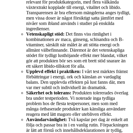
relevant för produktkategorin, med flera välkända
växtextrakt kopplade till energi, vitalitet och libido.
Transparensen är bra eftersom mängderna anges tydligt,
men vissa doser är något försiktigt satta jämfört med
nivåer som ibland används i studier på enskilda
ingredienser.
Vetenskapligt stöd:
Det finns viss rimlighet i
kombinationen av maca, ginseng, schisandra och B-
vitaminer, särskilt när målet är att stötta energi och
allmänt välbefinnande. Däremot är det vetenskapliga
stödet för tydligt lusthöjande effekt mer blandat, vilket
gör att produkten bör ses som ett brett stöd snarare än
ett säkert libido-tillskott för alla.
Upplevd effekt i praktiken:
I vårt test märktes främst
förbättringar i energi, ork och känslan av vardaglig
balans. Den upplevda effekten på lust fanns där, men
var mer subtil och individuell än dramatisk.
Säkerhet och tolerans:
Produkten tolererades överlag
bra under testperioden. Vi noterade inga tydliga
problem hos de flesta testpersoner, men som med
många örtbaserade produkter kan känsliga användare
reagera med lätt magoro eller utebliven effekt.
Användarvänlighet:
Två kapslar per dag är enkelt att
följa och passar bra in i en vanlig rutin. Förpackningen
är lätt att förstå och innehållsdeklarationen är tydlig,