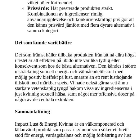
vilket höjer förtroendet.
Prisvärde:
Här presterade produkten starkt.
Kombinationen av ingredienser, rimlig
användarupplevelse och konkurrenskraftigt pris gör att
den känns prisvärd jämfört med flera dyrare alternativ i
samma kategori.
Det som kunde varit bättre
Det som främst håller tillbaka produkten från att nå allra högst
i testet är att effekten på libido inte var lika tydlig eller
konsekvent som hos de bästa alternativen. Den kändes i större
utsträckning som ett energi- och välmåendetillskott med
möjlig positiv bieffekt på lust, snarare än ett rent lusthöjande
tillskott med märkbar spets. Vi hade också gärna sett ännu
starkare vetenskaplig tyngd bakom vissa av ingredienserna i
just kvinnlig sexuell hälsa, samt något mer offensiva doser på
några av de centrala extrakten.
Sammanfattning
Impact Lust & Energi Kvinna är en välkomponerad och
lättanvänd produkt som passar kvinnor som söker ett brett
stöd för energi, vardagsbalans och möjlig förbättring av lust