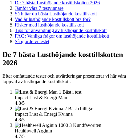
De 7 bästa Lusthöjande kosttillskotten 2026
Jämför våra 7 testvinnare
Så hittar du bästa Lusthöjande kosttillskott
Vad är lusthöjande kosttillskott bra för?
Risker med lusthöjande kosttillskott
Tips för användning av lusthöjande kosttillskott
FAQ: Vanliga frågor om lusthöjande kosttillskott
Så gjorde vi testet
De 7 bästa Lusthöjande kosttillskotten
2026
Efter omfattande tester och utvärderingar presenterar vi här våra
toppval av lusthöjande kosttillskott.
1
Bäst i test:
Impact Lust & Energi Man
4,8/5
2
Bästa billiga:
Impact Lust & Energi Kvinna
4,8/5
3
Kundfavoriten:
Healthwell Arginin
4,7/5