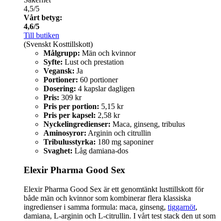
4,5/5
Vårt betyg:
4,6/5
Till butiken
(Svenskt Kosttillskott)
Målgrupp:
Män och kvinnor
Syfte:
Lust och prestation
Vegansk:
Ja
Portioner:
60 portioner
Dosering:
4 kapslar dagligen
Pris:
309 kr
Pris per portion:
5,15 kr
Pris per kapsel:
2,58 kr
Nyckelingredienser:
Maca, ginseng, tribulus
Aminosyror:
Arginin och citrullin
Tribulusstyrka:
180 mg saponiner
Svaghet:
Låg damiana-dos
Elexir Pharma Good Sex
Elexir Pharma Good Sex är ett genomtänkt lusttillskott för
både män och kvinnor som kombinerar flera klassiska
ingredienser i samma formula: maca, ginseng,
tiggarnöt
,
damiana, L-arginin och L-citrullin. I vårt test stack den ut som