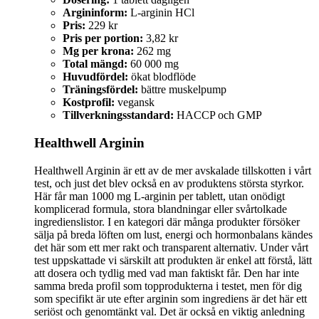
Argininform:
L-arginin HCl
Pris:
229 kr
Pris per portion:
3,82 kr
Mg per krona:
262 mg
Total mängd:
60 000 mg
Huvudfördel:
ökat blodflöde
Träningsfördel:
bättre muskelpump
Kostprofil:
vegansk
Tillverkningsstandard:
HACCP och GMP
Healthwell Arginin
Healthwell Arginin är ett av de mer avskalade tillskotten i vårt
test, och just det blev också en av produktens största styrkor.
Här får man 1000 mg L-arginin per tablett, utan onödigt
komplicerad formula, stora blandningar eller svårtolkade
ingredienslistor. I en kategori där många produkter försöker
sälja på breda löften om lust, energi och hormonbalans kändes
det här som ett mer rakt och transparent alternativ. Under vårt
test uppskattade vi särskilt att produkten är enkel att förstå, lätt
att dosera och tydlig med vad man faktiskt får. Den har inte
samma breda profil som topprodukterna i testet, men för dig
som specifikt är ute efter arginin som ingrediens är det här ett
seriöst och genomtänkt val. Det är också en viktig anledning