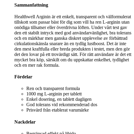
Sammanfattning
Healthwell Arginin är ett enkelt, transparent och välformulerat
tillskott som passar bäst för dig som vill ha ren L-arginin utan
onödiga tillsatser eller överdrivna löften. Under vårt test gav
den ett stabilt intryck med god användarvänlighet, bra tolerans
och en märkbar men ganska diskret upplevelse av förbättrad
cirkulationskänsla snarare än en tydlig lustboost. Det är inte
den mest kraftfulla eller breda produkten i testet, men den gör
det den lovar på ett trovärdigt sätt. För rätt användare är det ett
mycket bra köp, särskilt om du uppskattar enkelhet, tydlighet
och en mer rak formula.
Fördelar
Ren och transparent formula
1000 mg L-arginin per tablett
Enkel dosering, en tablett dagligen
God tolerans vid rekommenderad dos
Prisvärd från etablerat varumärke
Nackdelar
Begränsad effekt på libido