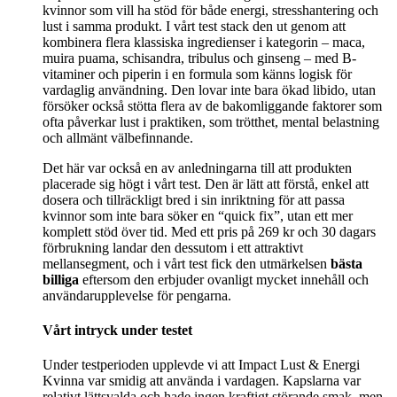
kvinnor som vill ha stöd för både energi, stresshantering och
lust i samma produkt. I vårt test stack den ut genom att
kombinera flera klassiska ingredienser i kategorin – maca,
muira puama, schisandra, tribulus och ginseng – med B-
vitaminer och piperin i en formula som känns logisk för
vardaglig användning. Den lovar inte bara ökad libido, utan
försöker också stötta flera av de bakomliggande faktorer som
ofta påverkar lust i praktiken, som trötthet, mental belastning
och allmänt välbefinnande.
Det här var också en av anledningarna till att produkten
placerade sig högt i vårt test. Den är lätt att förstå, enkel att
dosera och tillräckligt bred i sin inriktning för att passa
kvinnor som inte bara söker en “quick fix”, utan ett mer
komplett stöd över tid. Med ett pris på 269 kr och 30 dagars
förbrukning landar den dessutom i ett attraktivt
mellansegment, och i vårt test fick den utmärkelsen
bästa
billiga
eftersom den erbjuder ovanligt mycket innehåll och
användarupplevelse för pengarna.
Vårt intryck under testet
Under testperioden upplevde vi att Impact Lust & Energi
Kvinna var smidig att använda i vardagen. Kapslarna var
relativt lättsvalda och hade ingen kraftigt störande smak, men