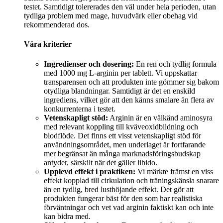
testet. Samtidigt tolererades den väl under hela perioden, utan
tydliga problem med mage, huvudvärk eller obehag vid
rekommenderad dos.
Våra kriterier
Ingredienser och dosering:
En ren och tydlig formula
med 1000 mg L-arginin per tablett. Vi uppskattar
transparensen och att produkten inte gömmer sig bakom
otydliga blandningar. Samtidigt är det en enskild
ingrediens, vilket gör att den känns smalare än flera av
konkurrenterna i testet.
Vetenskapligt stöd:
Arginin är en välkänd aminosyra
med relevant koppling till kväveoxidbildning och
blodflöde. Det finns ett visst vetenskapligt stöd för
användningsområdet, men underlaget är fortfarande
mer begränsat än många marknadsföringsbudskap
antyder, särskilt när det gäller libido.
Upplevd effekt i praktiken:
Vi märkte främst en viss
effekt kopplad till cirkulation och träningskänsla snarare
än en tydlig, bred lusthöjande effekt. Det gör att
produkten fungerar bäst för den som har realistiska
förväntningar och vet vad arginin faktiskt kan och inte
kan bidra med.