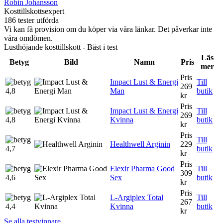
Robin Johansson
Kosttillskottsexpert
186 tester utförda
Vi kan få provision om du köper via våra länkar. Det påverkar inte
våra omdömen.
Lusthöjande kosttillskott - Bäst i test
Läs
Betyg
Bild
Namn
Pris
mer
Pris
Impact Lust & Energi
Till
269
4,8
Man
butik
kr
Pris
Impact Lust & Energi
Till
269
4,8
Kvinna
butik
kr
Pris
Till
Healthwell Arginin
229
4,7
butik
kr
Pris
Elexir Pharma Good
Till
309
4,6
Sex
butik
kr
Pris
L-Argiplex Total
Till
267
4,4
Kvinna
butik
kr
Se alla testvinnare