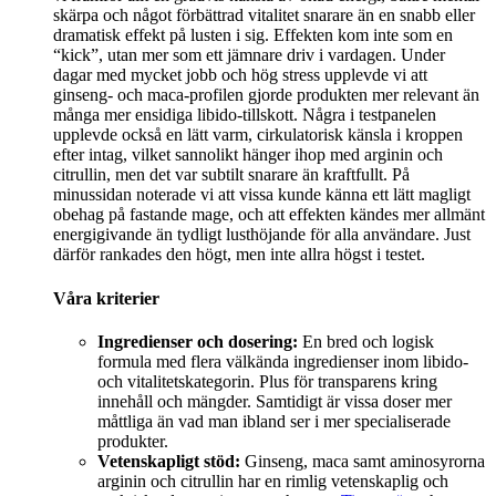
skärpa och något förbättrad vitalitet snarare än en snabb eller
dramatisk effekt på lusten i sig. Effekten kom inte som en
“kick”, utan mer som ett jämnare driv i vardagen. Under
dagar med mycket jobb och hög stress upplevde vi att
ginseng- och maca-profilen gjorde produkten mer relevant än
många mer ensidiga libido-tillskott. Några i testpanelen
upplevde också en lätt varm, cirkulatorisk känsla i kroppen
efter intag, vilket sannolikt hänger ihop med arginin och
citrullin, men det var subtilt snarare än kraftfullt. På
minussidan noterade vi att vissa kunde känna ett lätt magligt
obehag på fastande mage, och att effekten kändes mer allmänt
energigivande än tydligt lusthöjande för alla användare. Just
därför rankades den högt, men inte allra högst i testet.
Våra kriterier
Ingredienser och dosering:
En bred och logisk
formula med flera välkända ingredienser inom libido-
och vitalitetskategorin. Plus för transparens kring
innehåll och mängder. Samtidigt är vissa doser mer
måttliga än vad man ibland ser i mer specialiserade
produkter.
Vetenskapligt stöd:
Ginseng, maca samt aminosyrorna
arginin och citrullin har en rimlig vetenskaplig och