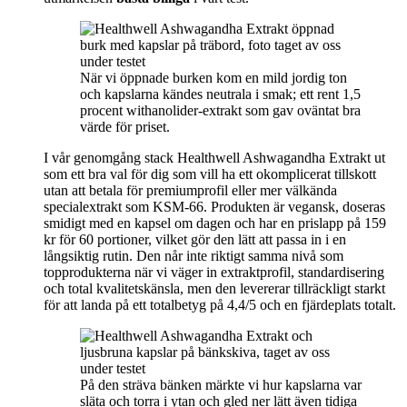
När vi öppnade burken kom en mild jordig ton
och kapslarna kändes neutrala i smak; ett rent 1,5
procent withanolider‑extrakt som gav oväntat bra
värde för priset.
I vår genomgång stack Healthwell Ashwagandha Extrakt ut
som ett bra val för dig som vill ha ett okomplicerat tillskott
utan att betala för premiumprofil eller mer välkända
specialextrakt som KSM-66. Produkten är vegansk, doseras
smidigt med en kapsel om dagen och har en prislapp på 159
kr för 60 portioner, vilket gör den lätt att passa in i en
långsiktig rutin. Den når inte riktigt samma nivå som
topprodukterna när vi väger in extraktprofil, standardisering
och total kvalitetskänsla, men den levererar tillräckligt starkt
för att landa på ett totalbetyg på 4,4/5 och en fjärdeplats totalt.
På den sträva bänken märkte vi hur kapslarna var
släta och torra i ytan och gled ner lätt även tidiga