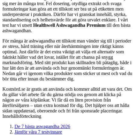
sig mer än många tror. Fel dosering, otydliga extrakt och svaga
formuleringar kan göra att ett tillskott ser bra ut på etiketten men
underpresterar i praktiken. Därför har vi granskat innehåll, styrka,
standardisering och helhetsvärde för att göra urvalet enklare. I vårt
test har vi utsett
Healthwell Ashwagandha Premium
till den bästa
ashwagandhan.
För många är ashwagandha ett tillskott man vänder sig till i perioder
av stress, hård träning eller när återhämtningen inte riktigt känns
optimal. Just därför är det extra viktigt att välja ett alternativ som
faktiskt håller vad det lovar, istället för att chansa på snygg
marknadsföring. Med rätt produkt kan skillnaden bli påtaglig, både i
hur lätt den är att använda och hur genomtänkt formuleringen är.
Nedan går vi igenom vilka produkter som sticker ut mest och vad du
bör titta efter innan du bestämmer dig.
Kostnörd.se är gratis att använda och kommer alltid att vara det. Om
du gillar vårt arbete får du gärna stödja oss genom att klicka på
någon av våra köplänkar. Vi får då en liten provision från
återförsäljaren – utan extra kostnad för dig. Det hjälper oss att hålla
sidan uppdaterad, oberoende och fri från sponsrade placeringar.
Innehållsförteckning
De 7 bästa aswagandha 2026
Jämför våra 7 testvinnare