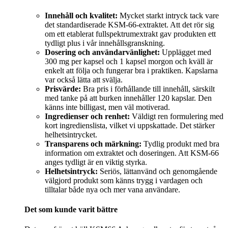
Innehåll och kvalitet:
Mycket starkt intryck tack vare
det standardiserade KSM-66-extraktet. Att det rör sig
om ett etablerat fullspektrumextrakt gav produkten ett
tydligt plus i vår innehållsgranskning.
Dosering och användarvänlighet:
Upplägget med
300 mg per kapsel och 1 kapsel morgon och kväll är
enkelt att följa och fungerar bra i praktiken. Kapslarna
var också lätta att svälja.
Prisvärde:
Bra pris i förhållande till innehåll, särskilt
med tanke på att burken innehåller 120 kapslar. Den
känns inte billigast, men väl motiverad.
Ingredienser och renhet:
Väldigt ren formulering med
kort ingredienslista, vilket vi uppskattade. Det stärker
helhetsintrycket.
Transparens och märkning:
Tydlig produkt med bra
information om extraktet och doseringen. Att KSM-66
anges tydligt är en viktig styrka.
Helhetsintryck:
Seriös, lättanvänd och genomgående
välgjord produkt som känns trygg i vardagen och
tilltalar både nya och mer vana användare.
Det som kunde varit bättre