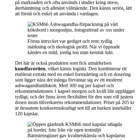
på marknaden och ofta används i studier kring stress,
återhämtning och allmänt välmående. Den känns seriös, lätt
att förstå och enkel att använda i vardagen.
Första intrycket var gediget och rent; tydlig
märkning och ekologisk profil. När vi öppnade
kändes en mild, jordig ton utan kemisk lukt.
Det här är också produkten som fick utmärkelsen
kundfavoriten
, vilket känns logiskt. Den kombinerar ett
etablerat extrakt med en enkel formulering och en dosering
som ligger nära det många förväntar sig av ett modernt
ashwagandhatillskott. Med 300 mg per kapsel och
rekommendationen 1 kapsel morgon och kväll blir upplägget
tydligt, och det finns även flexibilitet för den som vill justera
dosen inom tillverkarens rekommendationer. Priset på 205 kr
är dessutom konkurrenskraftigt sett till att burken innehåller
120 kapslar.
Bärnstensglaset gav kvalitetskänsla och kapslarna