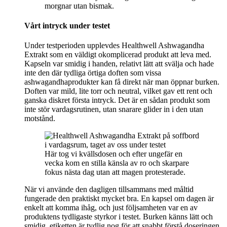
morgnar utan bismak.
Vårt intryck under testet
Under testperioden upplevdes Healthwell Ashwagandha
Extrakt som en väldigt okomplicerad produkt att leva med.
Kapseln var smidig i handen, relativt lätt att svälja och hade
inte den där tydliga örtiga doften som vissa
ashwagandhaprodukter kan få direkt när man öppnar burken.
Doften var mild, lite torr och neutral, vilket gav ett rent och
ganska diskret första intryck. Det är en sådan produkt som
inte stör vardagsrutinen, utan snarare glider in i den utan
motstånd.
Här tog vi kvällsdosen och efter ungefär en
vecka kom en stilla känsla av ro och skarpare
fokus nästa dag utan att magen protesterade.
När vi använde den dagligen tillsammans med måltid
fungerade den praktiskt mycket bra. En kapsel om dagen är
enkelt att komma ihåg, och just följsamheten var en av
produktens tydligaste styrkor i testet. Burken känns lätt och
smidig, etiketten är tydlig nog för att snabbt förstå doseringen,