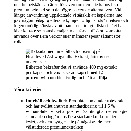
och helhetskänslan är seriös även om den inte känns lika
premiumbetonad som de högre placerade alternativen. Vid
längre användning uppskattade vi särskilt att kapslarna inte
gav någon påtaglig eftersmak, ingen örtig “studs” i halsen och
ingen onödig känsla av att man tar ett tungt tillskott. Det här
låter kanske som små detaljer, men för ett tillskott som ofta
används över flera veckor eller månader spelar sådant stor
roll.
Etiketten bekräftar det vi använde 400 mg extrakt
per kapsel och växtbaserad kapsel med 1,5
procent withanolider, tydligt och lätt att följa.
Våra kriterier
Innehåll och kvalitet:
Produkten använder rotextrakt
och har tydligt angiven standardisering till 1,5 %
withanolider, vilket är positivt. Samtidigt är det en lägre
standardisering än hos flera starkare konkurrenter i
testet, och den bygger inte på något av de mer
välstuderade premiumextrakten.