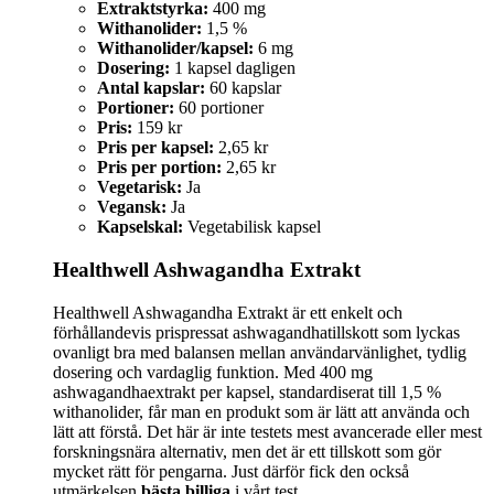
Extraktstyrka:
400 mg
Withanolider:
1,5 %
Withanolider/kapsel:
6 mg
Dosering:
1 kapsel dagligen
Antal kapslar:
60 kapslar
Portioner:
60 portioner
Pris:
159 kr
Pris per kapsel:
2,65 kr
Pris per portion:
2,65 kr
Vegetarisk:
Ja
Vegansk:
Ja
Kapselskal:
Vegetabilisk kapsel
Healthwell Ashwagandha Extrakt
Healthwell Ashwagandha Extrakt är ett enkelt och
förhållandevis prispressat ashwagandhatillskott som lyckas
ovanligt bra med balansen mellan användarvänlighet, tydlig
dosering och vardaglig funktion. Med 400 mg
ashwagandhaextrakt per kapsel, standardiserat till 1,5 %
withanolider, får man en produkt som är lätt att använda och
lätt att förstå. Det här är inte testets mest avancerade eller mest
forskningsnära alternativ, men det är ett tillskott som gör
mycket rätt för pengarna. Just därför fick den också
utmärkelsen
bästa billiga
i vårt test.