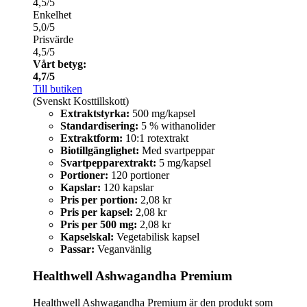
4,5/5
Enkelhet
5,0/5
Prisvärde
4,5/5
Vårt betyg:
4,7/5
Till butiken
(Svenskt Kosttillskott)
Extraktstyrka:
500 mg/kapsel
Standardisering:
5 % withanolider
Extraktform:
10:1 rotextrakt
Biotillgänglighet:
Med svartpeppar
Svartpepparextrakt:
5 mg/kapsel
Portioner:
120 portioner
Kapslar:
120 kapslar
Pris per portion:
2,08 kr
Pris per kapsel:
2,08 kr
Pris per 500 mg:
2,08 kr
Kapselskal:
Vegetabilisk kapsel
Passar:
Veganvänlig
Healthwell Ashwagandha Premium
Healthwell Ashwagandha Premium är den produkt som