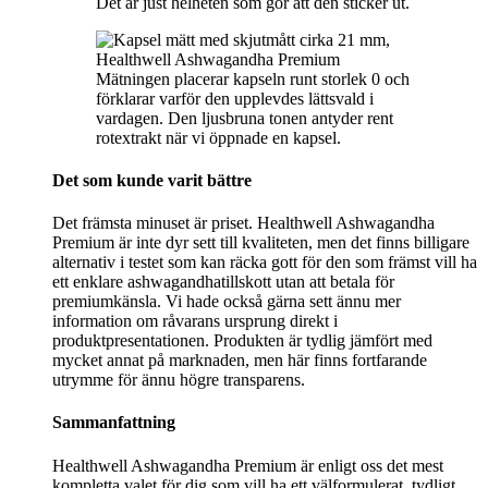
Det är just helheten som gör att den sticker ut.
Mätningen placerar kapseln runt storlek 0 och
förklarar varför den upplevdes lättsvald i
vardagen. Den ljusbruna tonen antyder rent
rotextrakt när vi öppnade en kapsel.
Det som kunde varit bättre
Det främsta minuset är priset. Healthwell Ashwagandha
Premium är inte dyr sett till kvaliteten, men det finns billigare
alternativ i testet som kan räcka gott för den som främst vill ha
ett enklare ashwagandhatillskott utan att betala för
premiumkänsla. Vi hade också gärna sett ännu mer
information om råvarans ursprung direkt i
produktpresentationen. Produkten är tydlig jämfört med
mycket annat på marknaden, men här finns fortfarande
utrymme för ännu högre transparens.
Sammanfattning
Healthwell Ashwagandha Premium är enligt oss det mest
kompletta valet för dig som vill ha ett välformulerat, tydligt