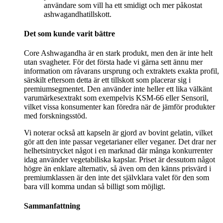
användare som vill ha ett smidigt och mer påkostat
ashwagandhatillskott.
Det som kunde varit bättre
Core Ashwagandha är en stark produkt, men den är inte helt
utan svagheter. För det första hade vi gärna sett ännu mer
information om råvarans ursprung och extraktets exakta profil,
särskilt eftersom detta är ett tillskott som placerar sig i
premiumsegmentet. Den använder inte heller ett lika välkänt
varumärkesextrakt som exempelvis KSM-66 eller Sensoril,
vilket vissa konsumenter kan föredra när de jämför produkter
med forskningsstöd.
Vi noterar också att kapseln är gjord av bovint gelatin, vilket
gör att den inte passar vegetarianer eller veganer. Det drar ner
helhetsintrycket något i en marknad där många konkurrenter
idag använder vegetabiliska kapslar. Priset är dessutom något
högre än enklare alternativ, så även om den känns prisvärd i
premiumklassen är den inte det självklara valet för den som
bara vill komma undan så billigt som möjligt.
Sammanfattning