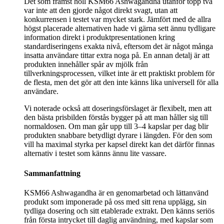
Det som främst höll KSM66 Ashwagandha utanför topp två
var inte att den gjorde något direkt svagt, utan att
konkurrensen i testet var mycket stark. Jämfört med de allra
högst placerade alternativen hade vi gärna sett ännu tydligare
information direkt i produktpresentationen kring
standardiseringens exakta nivå, eftersom det är något många
insatta användare tittar extra noga på. En annan detalj är att
produkten innehåller spår av mjölk från
tillverkningsprocessen, vilket inte är ett praktiskt problem för
de flesta, men det gör att den inte känns lika universell för alla
användare.
Vi noterade också att doseringsförslaget är flexibelt, men att
den bästa prisbilden förstås bygger på att man håller sig till
normaldosen. Om man går upp till 3–4 kapslar per dag blir
produkten snabbare betydligt dyrare i längden. För den som
vill ha maximal styrka per kapsel direkt kan det därför finnas
alternativ i testet som känns ännu lite vassare.
Sammanfattning
KSM66 Ashwagandha är en genomarbetad och lättanvänd
produkt som imponerade på oss med sitt rena upplägg, sin
tydliga dosering och sitt etablerade extrakt. Den känns seriös
från första intrycket till daglig användning, med kapslar som