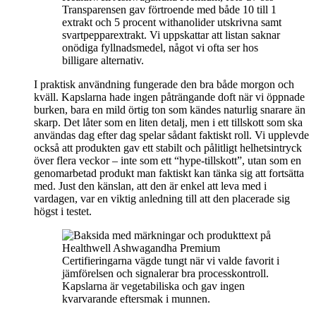
Transparensen gav förtroende med både 10 till 1
extrakt och 5 procent withanolider utskrivna samt
svartpepparextrakt. Vi uppskattar att listan saknar
onödiga fyllnadsmedel, något vi ofta ser hos
billigare alternativ.
I praktisk användning fungerade den bra både morgon och
kväll. Kapslarna hade ingen påträngande doft när vi öppnade
burken, bara en mild örtig ton som kändes naturlig snarare än
skarp. Det låter som en liten detalj, men i ett tillskott som ska
användas dag efter dag spelar sådant faktiskt roll. Vi upplevde
också att produkten gav ett stabilt och pålitligt helhetsintryck
över flera veckor – inte som ett “hype-tillskott”, utan som en
genomarbetad produkt man faktiskt kan tänka sig att fortsätta
med. Just den känslan, att den är enkel att leva med i
vardagen, var en viktig anledning till att den placerade sig
högst i testet.
Certifieringarna vägde tungt när vi valde favorit i
jämförelsen och signalerar bra processkontroll.
Kapslarna är vegetabiliska och gav ingen
kvarvarande eftersmak i munnen.