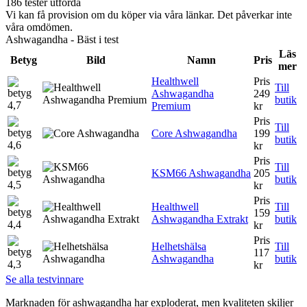
186 tester utförda
Vi kan få provision om du köper via våra länkar. Det påverkar inte
våra omdömen.
Ashwagandha - Bäst i test
Läs
Betyg
Bild
Namn
Pris
mer
Healthwell
Pris
Till
Ashwagandha
249
butik
4,7
Premium
kr
Pris
Till
Core Ashwagandha
199
butik
4,6
kr
Pris
Till
KSM66 Ashwagandha
205
butik
4,5
kr
Pris
Healthwell
Till
159
Ashwagandha Extrakt
butik
4,4
kr
Pris
Helhetshälsa
Till
117
Ashwagandha
butik
4,3
kr
Se alla testvinnare
Marknaden för ashwagandha har exploderat, men kvaliteten skiljer