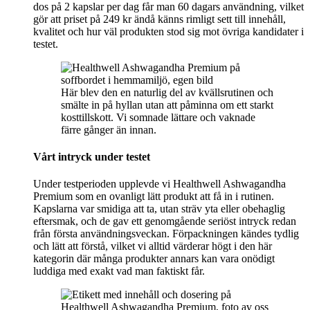
dos på 2 kapslar per dag får man 60 dagars användning, vilket
gör att priset på 249 kr ändå känns rimligt sett till innehåll,
kvalitet och hur väl produkten stod sig mot övriga kandidater i
testet.
Här blev den en naturlig del av kvällsrutinen och
smälte in på hyllan utan att påminna om ett starkt
kosttillskott. Vi somnade lättare och vaknade
färre gånger än innan.
Vårt intryck under testet
Under testperioden upplevde vi Healthwell Ashwagandha
Premium som en ovanligt lätt produkt att få in i rutinen.
Kapslarna var smidiga att ta, utan sträv yta eller obehaglig
eftersmak, och de gav ett genomgående seriöst intryck redan
från första användningsveckan. Förpackningen kändes tydlig
och lätt att förstå, vilket vi alltid värderar högt i den här
kategorin där många produkter annars kan vara onödigt
luddiga med exakt vad man faktiskt får.