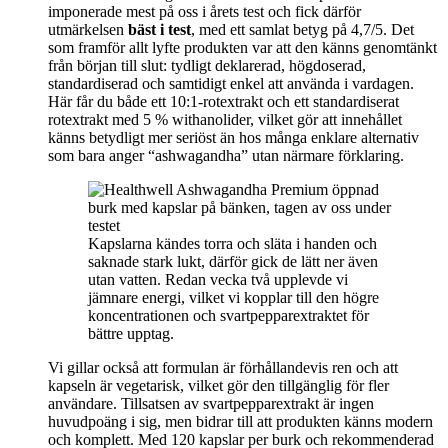
imponerade mest på oss i årets test och fick därför
utmärkelsen
bäst i test
, med ett samlat betyg på 4,7/5. Det
som framför allt lyfte produkten var att den känns genomtänkt
från början till slut: tydligt deklarerad, högdoserad,
standardiserad och samtidigt enkel att använda i vardagen.
Här får du både ett 10:1-rotextrakt och ett standardiserat
rotextrakt med 5 % withanolider, vilket gör att innehållet
känns betydligt mer seriöst än hos många enklare alternativ
som bara anger “ashwagandha” utan närmare förklaring.
Kapslarna kändes torra och släta i handen och
saknade stark lukt, därför gick de lätt ner även
utan vatten. Redan vecka två upplevde vi
jämnare energi, vilket vi kopplar till den högre
koncentrationen och svartpepparextraktet för
bättre upptag.
Vi gillar också att formulan är förhållandevis ren och att
kapseln är vegetarisk, vilket gör den tillgänglig för fler
användare. Tillsatsen av svartpepparextrakt är ingen
huvudpoäng i sig, men bidrar till att produkten känns modern
och komplett. Med 120 kapslar per burk och rekommenderad