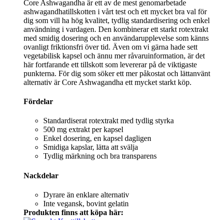
Core Ashwagandha är ett av de mest genomarbetade
ashwagandhatillskotten i vårt test och ett mycket bra val för
dig som vill ha hög kvalitet, tydlig standardisering och enkel
användning i vardagen. Den kombinerar ett starkt rotextrakt
med smidig dosering och en användarupplevelse som känns
ovanligt friktionsfri över tid. Även om vi gärna hade sett
vegetabilisk kapsel och ännu mer råvaruinformation, är det
här fortfarande ett tillskott som levererar på de viktigaste
punkterna. För dig som söker ett mer påkostat och lättanvänt
alternativ är Core Ashwagandha ett mycket starkt köp.
Fördelar
Standardiserat rotextrakt med tydlig styrka
500 mg extrakt per kapsel
Enkel dosering, en kapsel dagligen
Smidiga kapslar, lätta att svälja
Tydlig märkning och bra transparens
Nackdelar
Dyrare än enklare alternativ
Inte vegansk, bovint gelatin
Produkten finns att köpa här: