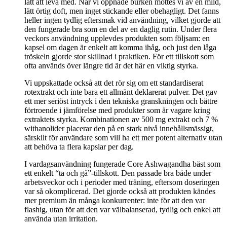
lätt att leva med. När vi öppnade burken möttes vi av en mild,
lätt örtig doft, men inget stickande eller obehagligt. Det fanns
heller ingen tydlig eftersmak vid användning, vilket gjorde att
den fungerade bra som en del av en daglig rutin. Under flera
veckors användning upplevdes produkten som följsam: en
kapsel om dagen är enkelt att komma ihåg, och just den låga
tröskeln gjorde stor skillnad i praktiken. För ett tillskott som
ofta används över längre tid är det här en viktig styrka.
Vi uppskattade också att det rör sig om ett standardiserat
rotextrakt och inte bara ett allmänt deklarerat pulver. Det gav
ett mer seriöst intryck i den tekniska granskningen och bättre
förtroende i jämförelse med produkter som är vagare kring
extraktets styrka. Kombinationen av 500 mg extrakt och 7 %
withanolider placerar den på en stark nivå innehållsmässigt,
särskilt för användare som vill ha ett mer potent alternativ utan
att behöva ta flera kapslar per dag.
I vardagsanvändning fungerade Core Ashwagandha bäst som
ett enkelt “ta och gå”-tillskott. Den passade bra både under
arbetsveckor och i perioder med träning, eftersom doseringen
var så okomplicerad. Det gjorde också att produkten kändes
mer premium än många konkurrenter: inte för att den var
flashig, utan för att den var välbalanserad, tydlig och enkel att
använda utan irritation.