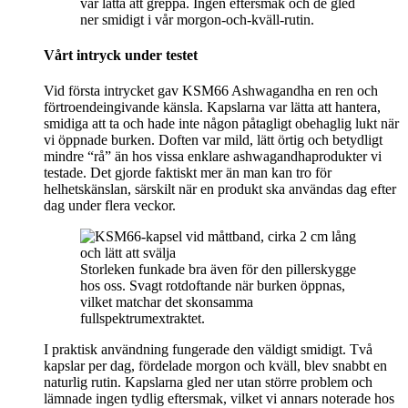
var lätta att greppa. Ingen eftersmak och de gled
ner smidigt i vår morgon-och-kväll-rutin.
Vårt intryck under testet
Vid första intrycket gav KSM66 Ashwagandha en ren och
förtroendeingivande känsla. Kapslarna var lätta att hantera,
smidiga att ta och hade inte någon påtagligt obehaglig lukt när
vi öppnade burken. Doften var mild, lätt örtig och betydligt
mindre “rå” än hos vissa enklare ashwagandhaprodukter vi
testade. Det gjorde faktiskt mer än man kan tro för
helhetskänslan, särskilt när en produkt ska användas dag efter
dag under flera veckor.
Storleken funkade bra även för den pillerskygge
hos oss. Svagt rotdoftande när burken öppnas,
vilket matchar det skonsamma
fullspektrumextraktet.
I praktisk användning fungerade den väldigt smidigt. Två
kapslar per dag, fördelade morgon och kväll, blev snabbt en
naturlig rutin. Kapslarna gled ner utan större problem och
lämnade ingen tydlig eftersmak, vilket vi annars noterade hos