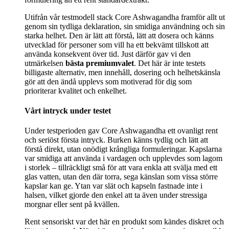
Utifrån vår testmodell stack Core Ashwagandha framför allt ut
genom sin tydliga deklaration, sin smidiga användning och sin
starka helhet. Den är lätt att förstå, lätt att dosera och känns
utvecklad för personer som vill ha ett bekvämt tillskott att
använda konsekvent över tid. Just därför gav vi den
utmärkelsen
bästa premiumvalet
. Det här är inte testets
billigaste alternativ, men innehåll, dosering och helhetskänsla
gör att den ändå upplevs som motiverad för dig som
prioriterar kvalitet och enkelhet.
Vårt intryck under testet
Under testperioden gav Core Ashwagandha ett ovanligt rent
och seriöst första intryck. Burken känns tydlig och lätt att
förstå direkt, utan onödigt krångliga formuleringar. Kapslarna
var smidiga att använda i vardagen och upplevdes som lagom
i storlek – tillräckligt små för att vara enkla att svälja med ett
glas vatten, utan den där torra, sega känslan som vissa större
kapslar kan ge. Ytan var slät och kapseln fastnade inte i
halsen, vilket gjorde den enkel att ta även under stressiga
morgnar eller sent på kvällen.
Rent sensoriskt var det här en produkt som kändes diskret och