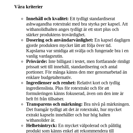
Våra kriterier
Innehåll och kvalitet:
Ett tydligt standardiserat
ashwagandha rotextrakt med bra styrka per kapsel. Att
withanolidhalten anges tydligt är ett stort plus och
stärker produktens trovärdighet.
Dosering och användarvänlighet:
En kapsel dagligen
gjorde produkten mycket lätt att följa över tid.
Kapslarna var smidiga att svälja och fungerade bra i en
vanlig vardagsrutin.
Prisvärde:
Inte billigast i testet, men fortfarande rimligt
prissatt sett till innehåll, standardisering och antal
portioner. För många känns den mer genomarbetad än
enklare budgetalternativ.
Ingredienser och renhet:
Relativt kort och tydlig
ingredienslista. Plus för rotextrakt och för att
formuleringen känns fokuserad, även om den inte är
helt fri från tillsatser.
Transparens och märkning:
Bra nivå på märkningen.
Det framgår tydligt att det är rotextrakt, hur mycket
extrakt kapseln innehåller och hur hög halten
withanolider är.
Helhetsintryck:
En mycket välpolerad och pålitlig
produkt som känns enkel att rekommendera till