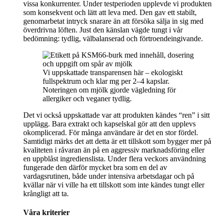
vissa konkurrenter. Under testperioden upplevde vi produkten
som konsekvent och lätt att leva med. Den gav ett stabilt,
genomarbetat intryck snarare än att försöka sälja in sig med
överdrivna löften. Just den känslan vägde tungt i vår
bedömning: tydlig, välbalanserad och förtroendeingivande.
Vi uppskattade transparensen här – ekologiskt
fullspektrum och klar mg per 2–4 kapslar.
Noteringen om mjölk gjorde vägledning för
allergiker och veganer tydlig.
Det vi också uppskattade var att produkten kändes “ren” i sitt
upplägg. Bara extrakt och kapselskal gör att den upplevs
okomplicerad. För många användare är det en stor fördel.
Samtidigt märks det att detta är ett tillskott som bygger mer på
kvaliteten i råvaran än på en aggressiv marknadsföring eller
en uppblåst ingredienslista. Under flera veckors användning
fungerade den därför mycket bra som en del av
vardagsrutinen, både under intensiva arbetsdagar och på
kvällar när vi ville ha ett tillskott som inte kändes tungt eller
krångligt att ta.
Våra kriterier