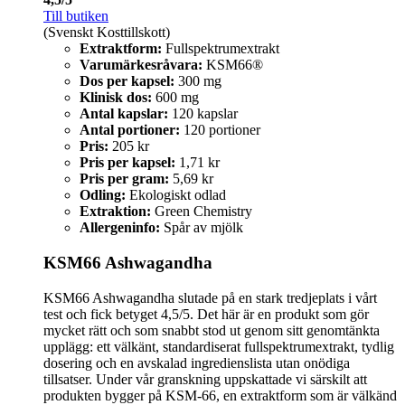
Till butiken
(Svenskt Kosttillskott)
Extraktform:
Fullspektrumextrakt
Varumärkesråvara:
KSM66®
Dos per kapsel:
300 mg
Klinisk dos:
600 mg
Antal kapslar:
120 kapslar
Antal portioner:
120 portioner
Pris:
205 kr
Pris per kapsel:
1,71 kr
Pris per gram:
5,69 kr
Odling:
Ekologiskt odlad
Extraktion:
Green Chemistry
Allergeninfo:
Spår av mjölk
KSM66 Ashwagandha
KSM66 Ashwagandha slutade på en stark tredjeplats i vårt
test och fick betyget 4,5/5. Det här är en produkt som gör
mycket rätt och som snabbt stod ut genom sitt genomtänkta
upplägg: ett välkänt, standardiserat fullspektrumextrakt, tydlig
dosering och en avskalad ingredienslista utan onödiga
tillsatser. Under vår granskning uppskattade vi särskilt att
produkten bygger på KSM-66, en extraktform som är välkänd