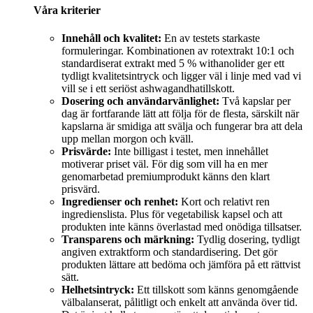
Våra kriterier
Innehåll och kvalitet:
En av testets starkaste
formuleringar. Kombinationen av rotextrakt 10:1 och
standardiserat extrakt med 5 % withanolider ger ett
tydligt kvalitetsintryck och ligger väl i linje med vad vi
vill se i ett seriöst ashwagandhatillskott.
Dosering och användarvänlighet:
Två kapslar per
dag är fortfarande lätt att följa för de flesta, särskilt när
kapslarna är smidiga att svälja och fungerar bra att dela
upp mellan morgon och kväll.
Prisvärde:
Inte billigast i testet, men innehållet
motiverar priset väl. För dig som vill ha en mer
genomarbetad premiumprodukt känns den klart
prisvärd.
Ingredienser och renhet:
Kort och relativt ren
ingredienslista. Plus för vegetabilisk kapsel och att
produkten inte känns överlastad med onödiga tillsatser.
Transparens och märkning:
Tydlig dosering, tydligt
angiven extraktform och standardisering. Det gör
produkten lättare att bedöma och jämföra på ett rättvist
sätt.
Helhetsintryck:
Ett tillskott som känns genomgående
välbalanserat, pålitligt och enkelt att använda över tid.