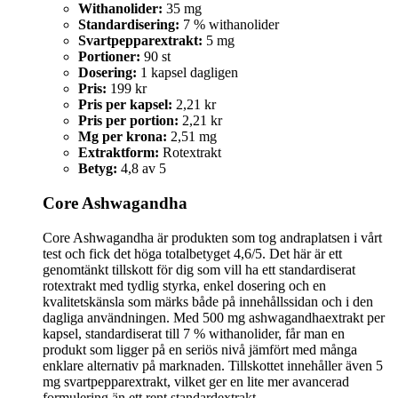
Withanolider:
35 mg
Standardisering:
7 % withanolider
Svartpepparextrakt:
5 mg
Portioner:
90 st
Dosering:
1 kapsel dagligen
Pris:
199 kr
Pris per kapsel:
2,21 kr
Pris per portion:
2,21 kr
Mg per krona:
2,51 mg
Extraktform:
Rotextrakt
Betyg:
4,8 av 5
Core Ashwagandha
Core Ashwagandha är produkten som tog andraplatsen i vårt
test och fick det höga totalbetyget 4,6/5. Det här är ett
genomtänkt tillskott för dig som vill ha ett standardiserat
rotextrakt med tydlig styrka, enkel dosering och en
kvalitetskänsla som märks både på innehållssidan och i den
dagliga användningen. Med 500 mg ashwagandhaextrakt per
kapsel, standardiserat till 7 % withanolider, får man en
produkt som ligger på en seriös nivå jämfört med många
enklare alternativ på marknaden. Tillskottet innehåller även 5
mg svartpepparextrakt, vilket ger en lite mer avancerad
formulering än ett rent standardextrakt.