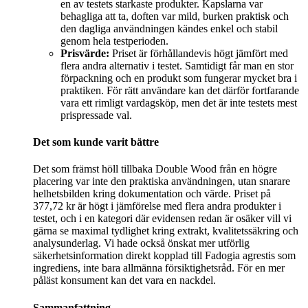
en av testets starkaste produkter. Kapslarna var
behagliga att ta, doften var mild, burken praktisk och
den dagliga användningen kändes enkel och stabil
genom hela testperioden.
Prisvärde:
Priset är förhållandevis högt jämfört med
flera andra alternativ i testet. Samtidigt får man en stor
förpackning och en produkt som fungerar mycket bra i
praktiken. För rätt användare kan det därför fortfarande
vara ett rimligt vardagsköp, men det är inte testets mest
prispressade val.
Det som kunde varit bättre
Det som främst höll tillbaka Double Wood från en högre
placering var inte den praktiska användningen, utan snarare
helhetsbilden kring dokumentation och värde. Priset på
377,72 kr är högt i jämförelse med flera andra produkter i
testet, och i en kategori där evidensen redan är osäker vill vi
gärna se maximal tydlighet kring extrakt, kvalitetssäkring och
analysunderlag. Vi hade också önskat mer utförlig
säkerhetsinformation direkt kopplad till Fadogia agrestis som
ingrediens, inte bara allmänna försiktighetsråd. För en mer
påläst konsument kan det vara en nackdel.
Sammanfattning