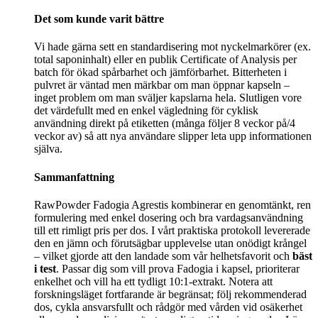
Det som kunde varit bättre
Vi hade gärna sett en standardisering mot nyckelmarkörer (ex.
total saponinhalt) eller en publik Certificate of Analysis per
batch för ökad spårbarhet och jämförbarhet. Bitterheten i
pulvret är väntad men märkbar om man öppnar kapseln –
inget problem om man sväljer kapslarna hela. Slutligen vore
det värdefullt med en enkel vägledning för cyklisk
användning direkt på etiketten (många följer 8 veckor på/4
veckor av) så att nya användare slipper leta upp informationen
själva.
Sammanfattning
RawPowder Fadogia Agrestis kombinerar en genomtänkt, ren
formulering med enkel dosering och bra vardagsanvändning
till ett rimligt pris per dos. I vårt praktiska protokoll levererade
den en jämn och förutsägbar upplevelse utan onödigt krångel
– vilket gjorde att den landade som vår helhetsfavorit och
bäst
i test
. Passar dig som vill prova Fadogia i kapsel, prioriterar
enkelhet och vill ha ett tydligt 10:1-extrakt. Notera att
forskningsläget fortfarande är begränsat; följ rekommenderad
dos, cykla ansvarsfullt och rådgör med vården vid osäkerhet