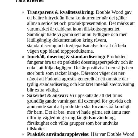
Våra kriterier
Transparens & kvalitetssäkring:
Double Wood gav
ett bättre intryck än flera konkurrenter när det gäller
allmän seriositet och produktpresentation. Det märks att
varumärket är etablerat inom tillskottssegmentet.
Samtidigt hade vi gärna sett ännu tydligare och mer
lättillgänglig dokumentation kring råvara,
standardisering och tredjepartsanalys för att nå hela
vägen upp bland toppprodukterna.
Innehåll, dosering & standardisering:
Produkten
fungerar bra ur ett praktiskt doseringsperspektiv och är
enkel att följa dagligen. Det är positivt att den säljs i en
stor burk som räcker länge. Däremot väger det ner
något att Fadogia agrestis generellt är ett område där
tydlig standardisering och konkret innehållsredovisning
blir extra viktigt.
Säkerhet & ansvar:
Vi uppskattade att det finns
grundläggande varningar, till exempel för gravida och
ammande samt att produkten ska förvaras oåtkomligt
för barn. Det är bra, men vi hade gärna sett ännu mer
utförlig vägledning kring långtidsanvändning,
försiktighet och vilka grupper som bör undvika
tillskottet.
Praktisk användarupplevelse:
Här var Double Wood