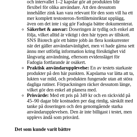
och intervallet 1–2 kapslar gör att produkten blir
flexibel för olika användare. Att den dessutom
innehåller zink kan vara relevant för den som vill ha ett
mer komplett testosteron-/fertilitetsinriktat upplägg,
även om det inte i sig gör Fadogia bättre dokumenterat.
Säkerhet & ansvar:
Doseringen är tydlig och enkel att
följa, vilket alltid är viktigt i den här typen av tillskott.
SNS Biotech gör ett bättre jobb än flera konkurrenter
när det gäller användarvänlighet, men vi hade gärna sett
ännu mer utförlig information kring försiktighet vid
långvarig användning, eftersom evidensläget för
Fadogia fortfarande är osäkert.
Praktisk användarupplevelse:
En av testets starkaste
produkter på den här punkten. Kapslarna var lätta att ta,
lukten var mild, och produkten fungerade utan att störa
dagliga rutiner. Förpackningen räcker dessutom länge,
vilket gör den enkel att planera med.
Prisvärde:
Med ett pris på 349 kr och en räckvidd på
45–90 dagar blir kostnaden per dag rimlig, särskilt med
tanke på doseringen och den genomgående starka
användarupplevelsen. Den är inte billigast i testet, men
upplevs ändå som prisvärd.
Det som kunde varit bättre