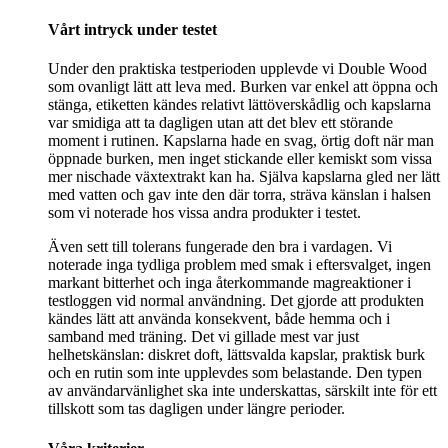
Vårt intryck under testet
Under den praktiska testperioden upplevde vi Double Wood
som ovanligt lätt att leva med. Burken var enkel att öppna och
stänga, etiketten kändes relativt lättöverskådlig och kapslarna
var smidiga att ta dagligen utan att det blev ett störande
moment i rutinen. Kapslarna hade en svag, örtig doft när man
öppnade burken, men inget stickande eller kemiskt som vissa
mer nischade växtextrakt kan ha. Själva kapslarna gled ner lätt
med vatten och gav inte den där torra, sträva känslan i halsen
som vi noterade hos vissa andra produkter i testet.
Även sett till tolerans fungerade den bra i vardagen. Vi
noterade inga tydliga problem med smak i eftersvalget, ingen
markant bitterhet och inga återkommande magreaktioner i
testloggen vid normal användning. Det gjorde att produkten
kändes lätt att använda konsekvent, både hemma och i
samband med träning. Det vi gillade mest var just
helhetskänslan: diskret doft, lättsvalda kapslar, praktisk burk
och en rutin som inte upplevdes som belastande. Den typen
av användarvänlighet ska inte underskattas, särskilt inte för ett
tillskott som tas dagligen under längre perioder.