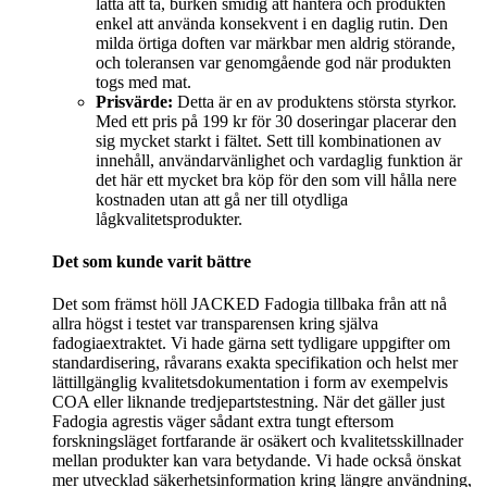
lätta att ta, burken smidig att hantera och produkten
enkel att använda konsekvent i en daglig rutin. Den
milda örtiga doften var märkbar men aldrig störande,
och toleransen var genomgående god när produkten
togs med mat.
Prisvärde:
Detta är en av produktens största styrkor.
Med ett pris på 199 kr för 30 doseringar placerar den
sig mycket starkt i fältet. Sett till kombinationen av
innehåll, användarvänlighet och vardaglig funktion är
det här ett mycket bra köp för den som vill hålla nere
kostnaden utan att gå ner till otydliga
lågkvalitetsprodukter.
Det som kunde varit bättre
Det som främst höll JACKED Fadogia tillbaka från att nå
allra högst i testet var transparensen kring själva
fadogiaextraktet. Vi hade gärna sett tydligare uppgifter om
standardisering, råvarans exakta specifikation och helst mer
lättillgänglig kvalitetsdokumentation i form av exempelvis
COA eller liknande tredjepartstestning. När det gäller just
Fadogia agrestis väger sådant extra tungt eftersom
forskningsläget fortfarande är osäkert och kvalitetsskillnader
mellan produkter kan vara betydande. Vi hade också önskat
mer utvecklad säkerhetsinformation kring längre användning,