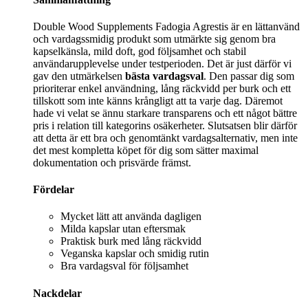
Double Wood Supplements Fadogia Agrestis är en lättanvänd
och vardagssmidig produkt som utmärkte sig genom bra
kapselkänsla, mild doft, god följsamhet och stabil
användarupplevelse under testperioden. Det är just därför vi
gav den utmärkelsen
bästa vardagsval
. Den passar dig som
prioriterar enkel användning, lång räckvidd per burk och ett
tillskott som inte känns krångligt att ta varje dag. Däremot
hade vi velat se ännu starkare transparens och ett något bättre
pris i relation till kategorins osäkerheter. Slutsatsen blir därför
att detta är ett bra och genomtänkt vardagsalternativ, men inte
det mest kompletta köpet för dig som sätter maximal
dokumentation och prisvärde främst.
Fördelar
Mycket lätt att använda dagligen
Milda kapslar utan eftersmak
Praktisk burk med lång räckvidd
Veganska kapslar och smidig rutin
Bra vardagsval för följsamhet
Nackdelar