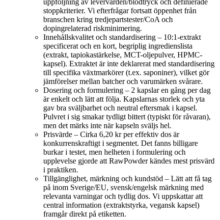
uppföljning av levervärden/blodtryck och definierade
stoppkriterier. Vi efterfrågar fortsatt öppenhet från
branschen kring tredjepartstester/CoA och
dopingrelaterad riskminimering.
Innehållskvalitet och standardisering – 10:1-extrakt
specificerat och en kort, begriplig ingredienslista
(extrakt, tapiokastärkelse, MCT-oljepulver, HPMC-
kapsel). Extraktet är inte deklarerat med standardisering
till specifika växtmarkörer (t.ex. saponiner), vilket gör
jämförelser mellan batcher och varumärken svårare.
Dosering och formulering – 2 kapslar en gång per dag
är enkelt och lätt att följa. Kapslarnas storlek och yta
gav bra sväljbarhet och neutral eftersmak i kapsel.
Pulvret i sig smakar tydligt bittert (typiskt för råvaran),
men det märks inte när kapseln sväljs hel.
Prisvärde – Cirka 6,20 kr per effektiv dos är
konkurrenskraftigt i segmentet. Det fanns billigare
burkar i testet, men helheten i formulering och
upplevelse gjorde att RawPowder kändes mest prisvärd
i praktiken.
Tillgänglighet, märkning och kundstöd – Lätt att få tag
på inom Sverige/EU, svensk/engelsk märkning med
relevanta varningar och tydlig dos. Vi uppskattar att
central information (extraktstyrka, vegansk kapsel)
framgår direkt på etiketten.