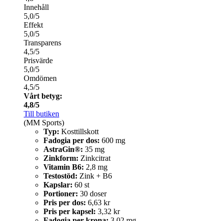
Innehåll
5,0/5
Effekt
5,0/5
Transparens
4,5/5
Prisvärde
5,0/5
Omdömen
4,5/5
Vårt betyg:
4,8/5
Till butiken
(MM Sports)
Typ:
Kosttillskott
Fadogia per dos:
600 mg
AstraGin®:
35 mg
Zinkform:
Zinkcitrat
Vitamin B6:
2,8 mg
Testostöd:
Zink + B6
Kapslar:
60 st
Portioner:
30 doser
Pris per dos:
6,63 kr
Pris per kapsel:
3,32 kr
Fadogia per krona:
3,02 mg