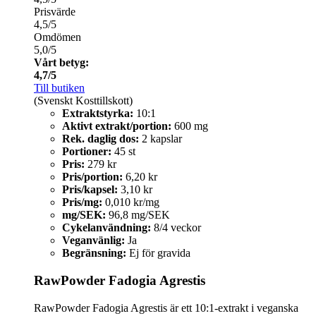
Prisvärde
4,5/5
Omdömen
5,0/5
Vårt betyg:
4,7/5
Till butiken
(Svenskt Kosttillskott)
Extraktstyrka:
10:1
Aktivt extrakt/portion:
600 mg
Rek. daglig dos:
2 kapslar
Portioner:
45 st
Pris:
279 kr
Pris/portion:
6,20 kr
Pris/kapsel:
3,10 kr
Pris/mg:
0,010 kr/mg
mg/SEK:
96,8 mg/SEK
Cykelanvändning:
8/4 veckor
Veganvänlig:
Ja
Begränsning:
Ej för gravida
RawPowder Fadogia Agrestis
RawPowder Fadogia Agrestis är ett 10:1-extrakt i veganska