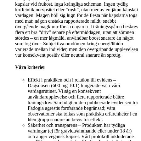
kapslar vid frukost, inga krångliga scheman. Ingen tydlig
koffeinlik nervositet eller “rush”, utan mer av en jämn känsla i
vardagen. Magen höll sig lugn för de flesta när kapslarna togs
med mat; någon enstaka rapporterade mildt, snabbt
övergående magknorr första dagarna. I träningsspåren beskrev
flera ett bra “driv” senare på eftermiddagen, utan att sömnen
stördes – en mer lågmäld, användbar boost snarare än något
som tog över. Subjektiva omdömen kring energi/libido
varierade mellan individer, men den övergripande upplevelsen
var konsekvent positiv eller neutral snarare än spretig.
Våra kriterier
Effekt i praktiken och i relation till evidens –
Dagsdosen (600 mg 10:1) fungerade väl i våra
vardagsrutiner. Vi såg en konsekvent
användarupplevelse och flera rapporterade bättre
träningsdriv. Samtidigt är den publicerade evidensen för
Fadogia agrestis fortfarande begränsad; våra
observationer ska tolkas som praktiska erfarenheter i en
liten grupp snarare än bevis för effekt.
Säkerhet och transparens – Produkten har tydliga
varningar (ej för gravida/ammande eller under 18 år)
och anger vegansk kapsel. Vårt protokoll inkluderade