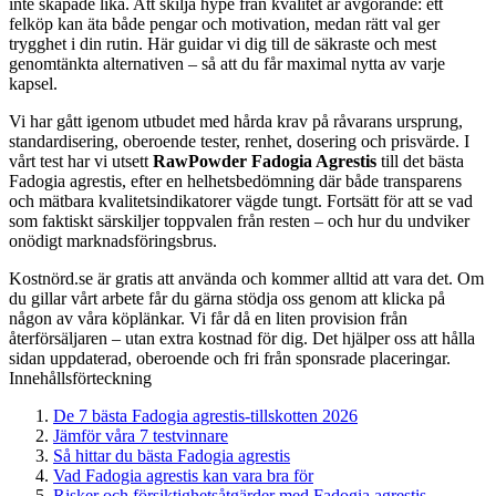
inte skapade lika. Att skilja hype från kvalitet är avgörande: ett
felköp kan äta både pengar och motivation, medan rätt val ger
trygghet i din rutin. Här guidar vi dig till de säkraste och mest
genomtänkta alternativen – så att du får maximal nytta av varje
kapsel.
Vi har gått igenom utbudet med hårda krav på råvarans ursprung,
standardisering, oberoende tester, renhet, dosering och prisvärde. I
vårt test har vi utsett
RawPowder Fadogia Agrestis
till det bästa
Fadogia agrestis, efter en helhetsbedömning där både transparens
och mätbara kvalitetsindikatorer vägde tungt. Fortsätt för att se vad
som faktiskt särskiljer toppvalen från resten – och hur du undviker
onödigt marknadsföringsbrus.
Kostnörd.se är gratis att använda och kommer alltid att vara det. Om
du gillar vårt arbete får du gärna stödja oss genom att klicka på
någon av våra köplänkar. Vi får då en liten provision från
återförsäljaren – utan extra kostnad för dig. Det hjälper oss att hålla
sidan uppdaterad, oberoende och fri från sponsrade placeringar.
Innehållsförteckning
De 7 bästa Fadogia agrestis-tillskotten 2026
Jämför våra 7 testvinnare
Så hittar du bästa Fadogia agrestis
Vad Fadogia agrestis kan vara bra för
Risker och försiktighetsåtgärder med Fadogia agrestis