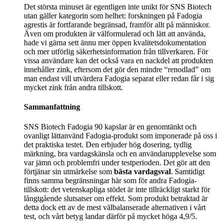
Det största minuset är egentligen inte unikt för SNS Biotech
utan gäller kategorin som helhet: forskningen på Fadogia
agrestis är fortfarande begränsad, framför allt på människor.
Även om produkten är välformulerad och lätt att använda,
hade vi gärna sett ännu mer öppen kvalitetsdokumentation
och mer utförlig säkerhetsinformation från tillverkaren. För
vissa användare kan det också vara en nackdel att produkten
innehåller zink, eftersom det gör den mindre “renodlad” om
man endast vill utvärdera Fadogia separat eller redan får i sig
mycket zink från andra tillskott.
Sammanfattning
SNS Biotech Fadogia 90 kapslar är en genomtänkt och
ovanligt lättanvänd Fadogia-produkt som imponerade på oss i
det praktiska testet. Den erbjuder hög dosering, tydlig
märkning, bra vardagskänsla och en användarupplevelse som
var jämn och problemfri under testperioden. Det gör att den
förtjänar sin utmärkelse som
bästa vardagsval
. Samtidigt
finns samma begränsningar här som för andra Fadogia-
tillskott: det vetenskapliga stödet är inte tillräckligt starkt för
långtgående slutsatser om effekt. Som produkt betraktad är
detta dock ett av de mest välbalanserade alternativen i vårt
test, och vårt betyg landar därför på mycket höga 4,9/5.