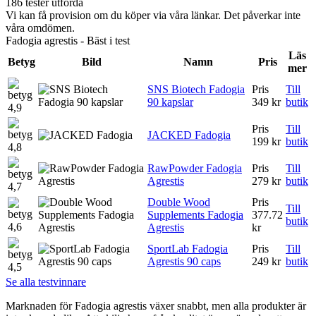
186 tester utförda
Vi kan få provision om du köper via våra länkar. Det påverkar inte
våra omdömen.
Fadogia agrestis - Bäst i test
Läs
Betyg
Bild
Namn
Pris
mer
SNS Biotech Fadogia
Pris
Till
90 kapslar
349 kr
butik
4,9
Pris
Till
JACKED Fadogia
199 kr
butik
4,8
RawPowder Fadogia
Pris
Till
Agrestis
279 kr
butik
4,7
Double Wood
Pris
Till
Supplements Fadogia
377.72
butik
4,6
Agrestis
kr
SportLab Fadogia
Pris
Till
Agrestis 90 caps
249 kr
butik
4,5
Se alla testvinnare
Marknaden för Fadogia agrestis växer snabbt, men alla produkter är