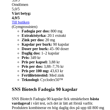
5,0/5
Omdömen
5,0/5
Vårt betyg:
4,9/5
Till butiken
(Gymgrossisten)
Fadogia per dos:
800 mg
Extraktstyrka:
20:1 extrakt
Zink per dos:
20 mg
Kapslar per burk:
90 kapslar
Doser per burk:
45–90 doser
Daglig dos:
1–2 kapslar
Pris:
349 kr
Pris per kapsel:
3,88 kr
Pris per dos:
3,88–7,76 kr
Pris per 100 mg:
43,63 kr
Fertilitetstestöd:
Med zink
Teknologi:
Cyclodex50™
SNS Biotech Fadogia 90 kapslar
SNS Biotech Fadogia 90 kapslar fick utmärkelsen
bästa
vardagsval
i vårt test, och det är lätt att förstå varför.
Produkten kombinerar en hög daglig dos på upp till 800 mg