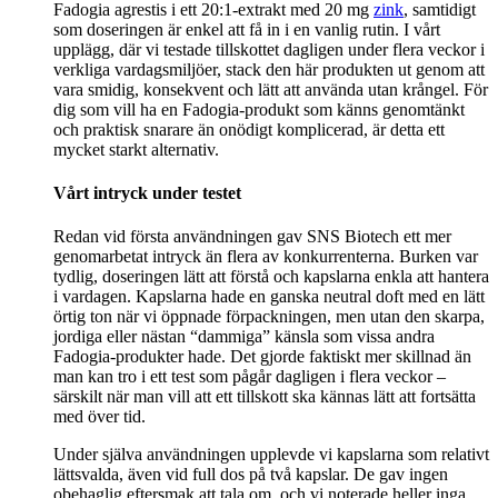
Fadogia agrestis i ett 20:1-extrakt med 20 mg
zink
, samtidigt
som doseringen är enkel att få in i en vanlig rutin. I vårt
upplägg, där vi testade tillskottet dagligen under flera veckor i
verkliga vardagsmiljöer, stack den här produkten ut genom att
vara smidig, konsekvent och lätt att använda utan krångel. För
dig som vill ha en Fadogia-produkt som känns genomtänkt
och praktisk snarare än onödigt komplicerad, är detta ett
mycket starkt alternativ.
Vårt intryck under testet
Redan vid första användningen gav SNS Biotech ett mer
genomarbetat intryck än flera av konkurrenterna. Burken var
tydlig, doseringen lätt att förstå och kapslarna enkla att hantera
i vardagen. Kapslarna hade en ganska neutral doft med en lätt
örtig ton när vi öppnade förpackningen, men utan den skarpa,
jordiga eller nästan “dammiga” känsla som vissa andra
Fadogia-produkter hade. Det gjorde faktiskt mer skillnad än
man kan tro i ett test som pågår dagligen i flera veckor –
särskilt när man vill att ett tillskott ska kännas lätt att fortsätta
med över tid.
Under själva användningen upplevde vi kapslarna som relativt
lättsvalda, även vid full dos på två kapslar. De gav ingen
obehaglig eftersmak att tala om, och vi noterade heller inga