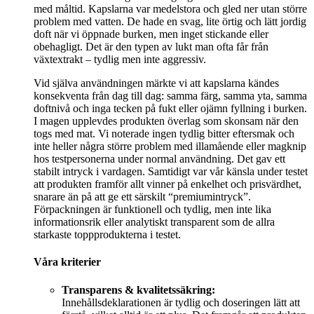
med måltid. Kapslarna var medelstora och gled ner utan större
problem med vatten. De hade en svag, lite örtig och lätt jordig
doft när vi öppnade burken, men inget stickande eller
obehagligt. Det är den typen av lukt man ofta får från
växtextrakt – tydlig men inte aggressiv.
Vid själva användningen märkte vi att kapslarna kändes
konsekventa från dag till dag: samma färg, samma yta, samma
doftnivå och inga tecken på fukt eller ojämn fyllning i burken.
I magen upplevdes produkten överlag som skonsam när den
togs med mat. Vi noterade ingen tydlig bitter eftersmak och
inte heller några större problem med illamående eller magknip
hos testpersonerna under normal användning. Det gav ett
stabilt intryck i vardagen. Samtidigt var vår känsla under testet
att produkten framför allt vinner på enkelhet och prisvärdhet,
snarare än på att ge ett särskilt “premiumintryck”.
Förpackningen är funktionell och tydlig, men inte lika
informationsrik eller analytiskt transparent som de allra
starkaste toppprodukterna i testet.
Våra kriterier
Transparens & kvalitetssäkring:
Innehållsdeklarationen är tydlig och doseringen lätt att