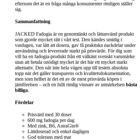
eftersom det är en fråga många konsumenter rimligen ställer
sig.
Sammanfattning
JACKED Fadogia är en genomtänkt och lättanvänd produkt
som gjorde mycket rätt i vårt test. Den kändes smidig i
vardagen, var lätt att dosera, gav få praktiska nackdelar under
användning och levererade starkt på prisvärde. För dig som
vill ha en fadogia-produkt från ett välkänt svenskt varumärke
utan att betala onödigt mycket är det här ett mycket starkt
alternativ. Den når inte hela vägen upp till testets absoluta
topp när det gäller transparens och kvalitetsdokumentation,
men som helhet är det ett av de mest prisvärda köpen i
jämförelsen – och en fullt rimlig vinnare av utmärkelsen
bästa
billiga
.
Fördelar
Prisvärd med 30 doser
600 mg fadogia per dag
Med zink, B6, AstraGin®
Lättdoserad och enkel dagligen
God tolerans med mat