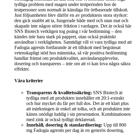
tydliga problem med magen under testperioden hos de
testpersoner som normalt är känsliga för örtbaserade tillskott.
Just följsamheten blev därför en av produktens stora styrkor:
den gick snabbt att ta, fungerade både med och utan mat och
skapade inte någon större friktion i vardagen. Det är också här
SNS Biotech verkligen tog poäng i vår bedömning – den
kändes inte bara stark på pappret, utan också praktiskt
användbar i verkligheten. Samtidigt vill vi vara tydliga med att
Fadogia agrestis fortfarande är ett tillskott med begränsat
vetenskapligt stöd hos människa, så vår positiva bedömning
handlar främst om produktkvalitet, användarupplevelse,
dosering och transparens – inte om att vi kan lova några säkra
effekter.
Våra kriterier
Transparens & kvalitetssäkring:
SNS Biotech är
tydliga med att produkten innehåller ett 20:1-extrakt
och hur mycket du får per full dos. Det är ett klart plus
att märkningen är enkel att tolka, och att produkten inte
känns onödigt luddig i sin presentation. Kombinationen
med zink är också tydligt deklarerad.
Innehåll, dosering & standardisering:
Upp till 800
mg Fadogia agrestis per dag är en generös dosering,