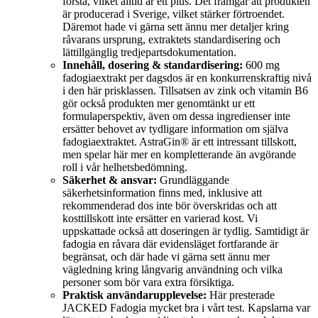
förstå, vilket alltid är ett plus. Det framgår att produkten
är producerad i Sverige, vilket stärker förtroendet.
Däremot hade vi gärna sett ännu mer detaljer kring
råvarans ursprung, extraktets standardisering och
lättillgänglig tredjepartsdokumentation.
Innehåll, dosering & standardisering:
600 mg
fadogiaextrakt per dagsdos är en konkurrenskraftig nivå
i den här prisklassen. Tillsatsen av zink och vitamin B6
gör också produkten mer genomtänkt ur ett
formulaperspektiv, även om dessa ingredienser inte
ersätter behovet av tydligare information om själva
fadogiaextraktet. AstraGin® är ett intressant tillskott,
men spelar här mer en kompletterande än avgörande
roll i vår helhetsbedömning.
Säkerhet & ansvar:
Grundläggande
säkerhetsinformation finns med, inklusive att
rekommenderad dos inte bör överskridas och att
kosttillskott inte ersätter en varierad kost. Vi
uppskattade också att doseringen är tydlig. Samtidigt är
fadogia en råvara där evidensläget fortfarande är
begränsat, och där hade vi gärna sett ännu mer
vägledning kring långvarig användning och vilka
personer som bör vara extra försiktiga.
Praktisk användarupplevelse:
Här presterade
JACKED Fadogia mycket bra i vårt test. Kapslarna var