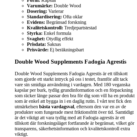
Form:
Kapslar
Varumärke:
Double Wood
Dosering:
Varierar
Standardisering:
Ofta oklar
Evidens:
Begränsad forskning
Kvalitetskontroll:
Tredjepartstestad
Styrka:
Enkel formula
Svaghet:
Otydlig effekt
Prisdata:
Saknas
Prisvärde:
Ej beräkningsbart
Double Wood Supplements Fadogia Agrestis
Double Wood Supplements Fadogia Agrestis är ett tillskott
som gjorde ett starkt intryck på oss i testet, framför allt tack
vare sin smidiga användning i vardagen. Med 180 veganska
kapslar per burk, tydlig grundinformation och en förpackning
som räcker länge passar den bra för dig som vill ha en produkt
som är enkel att bygga in i en daglig rutin. I vårt test fick den
utmärkelsen
bästa vardagsval
, eftersom den var en av de
produkter som fungerade mest friktionsfritt över tid. Samtidigt
är det viktigt att vara tydlig med att Fadogia agrestis är ett
tillskott där forskningsläget fortfarande är begränsat, vilket gör
transparens, säkerhetsinformation och kvalitetskontroll extra
viktigt.