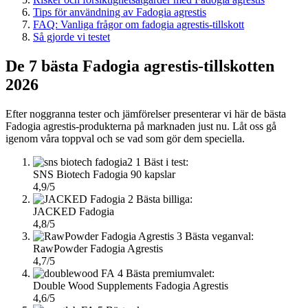
Tips för användning av Fadogia agrestis
FAQ: Vanliga frågor om fadogia agrestis-tillskott
Så gjorde vi testet
De 7 bästa Fadogia agrestis-tillskotten
2026
Efter noggranna tester och jämförelser presenterar vi här de bästa
Fadogia agrestis-produkterna på marknaden just nu. Låt oss gå
igenom våra toppval och se vad som gör dem speciella.
1
Bäst i test:
SNS Biotech Fadogia 90 kapslar
4,9/5
2
Bästa billiga:
JACKED Fadogia
4,8/5
3
Bästa veganval:
RawPowder Fadogia Agrestis
4,7/5
4
Bästa premiumvalet:
Double Wood Supplements Fadogia Agrestis
4,6/5