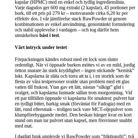
kapslar (HPMC) med en enkel och tydlig ingredienslista.
Varje dagsdos ger 600 mg extrakt (2 kapslar), 45 portioner per
burk, till ett pris på 279 kr – motsvarande cirka 6,20 kr per
effektiv dos. I vår jämförelse stack RawPowder ut genom
kombinationen av enkel användning, genomtänkt formulering
och stabil upplevelse i vardagen – och tog därför hem
utmärkelsen
bäst i test
.
Vårt intryck under testet
Förpackningen kändes robust med ett lock som sluter
ordentligt. När vi öppnade burken möttes vi av en mild, jordig
örtton snarare än stark kryddighet – ingen stickande “kemisk”
lukt. Kapslarna är släta och torra att ta i, i en storlek som de
flesta av våra testpersoner svalde utan problem med ett glas
vatten till frukost. Ytan gav ett lätt, nästan “silkigt” glid i
svalget, och kapslarna fastnade sällan trots morgonintag. Vid
ett par tillfällen öppnade vi kapslarna för smaktest: pulvret har
en tydligt bitter, barkig smak (förväntat för Fadogia) med en
lätt, rund eftersmak – troligen tack vare MCT-oljepulver som
klumpförebyggande medel. Den beskan hänger kvar en kort
stund om man tar pulvret utan kapsel, men försvinner snabbt
med mat.
I dagligt bruk upplevde vi RawPowder som “friktionsfri”: två