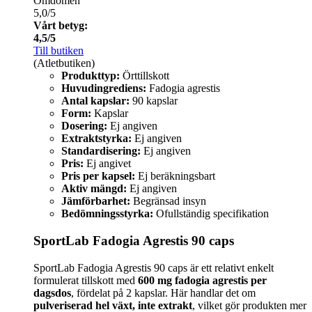
Omdömen
5,0/5
Vårt betyg:
4,5/5
Till butiken
(Atletbutiken)
Produkttyp:
Örttillskott
Huvudingrediens:
Fadogia agrestis
Antal kapslar:
90 kapslar
Form:
Kapslar
Dosering:
Ej angiven
Extraktstyrka:
Ej angiven
Standardisering:
Ej angiven
Pris:
Ej angivet
Pris per kapsel:
Ej beräkningsbart
Aktiv mängd:
Ej angiven
Jämförbarhet:
Begränsad insyn
Bedömningsstyrka:
Ofullständig specifikation
SportLab Fadogia Agrestis 90 caps
SportLab Fadogia Agrestis 90 caps är ett relativt enkelt
formulerat tillskott med
600 mg fadogia agrestis per
dagsdos
, fördelat på 2 kapslar. Här handlar det om
pulveriserad hel växt, inte extrakt
, vilket gör produkten mer