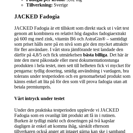
Tillverkning:
Sverige
JACKED Fadogia
JACKED Fadogia är ett tillskott som direkt stack ut i vårt test
genom att kombinera en relativt hög dagsdos fadogiaextrakt
på 600 mg med zink, vitamin B6 och AstraGin® – samtidigt
som priset hålls nere på en nivå som gör den mycket attraktiv
för fler användare. I vårt stora jämförande test landade den
därför på 4,8/5 och fick utmärkelsen
bästa billiga
. Det här är
inte den mest påkostade eller mest dokumentationstunga
produkten i hela testet, men sett till helheten fick vi mycket för
pengarna: tydlig dosering, smidig användning i vardagen, bra
tolerans under testperioden och en genomarbetad produkt som
känns enkel att lita på för den som vill prova fadogia utan att
betala premiumpris.
Vårt intryck under testet
Under den praktiska testperioden upplevde vi JACKED
Fadogia som en ovanligt lätt produkt att få in i rutinen.
Burken är tydligt märkt och doseringen på två kapslar
dagligen är enkel att komma ihåg, särskilt eftersom
tillverkaren också anger att intaget gärna kan ske i samband