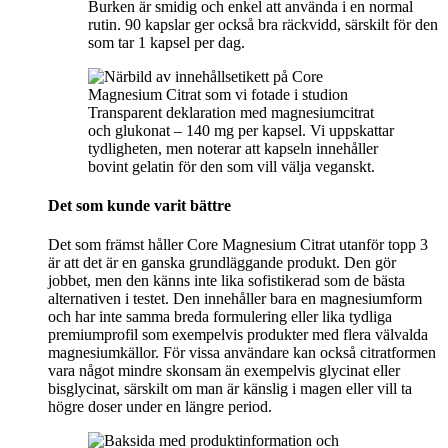
Burken är smidig och enkel att använda i en normal
rutin. 90 kapslar ger också bra räckvidd, särskilt för den
som tar 1 kapsel per dag.
Transparent deklaration med magnesiumcitrat
och glukonat – 140 mg per kapsel. Vi uppskattar
tydligheten, men noterar att kapseln innehåller
bovint gelatin för den som vill välja veganskt.
Det som kunde varit bättre
Det som främst håller Core Magnesium Citrat utanför topp 3
är att det är en ganska grundläggande produkt. Den gör
jobbet, men den känns inte lika sofistikerad som de bästa
alternativen i testet. Den innehåller bara en magnesiumform
och har inte samma breda formulering eller lika tydliga
premiumprofil som exempelvis produkter med flera välvalda
magnesiumkällor. För vissa användare kan också citratformen
vara något mindre skonsam än exempelvis glycinat eller
bisglycinat, särskilt om man är känslig i magen eller vill ta
högre doser under en längre period.