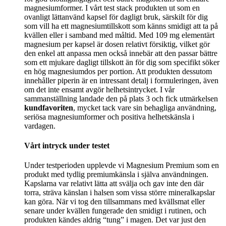
magnesiumformer. I vårt test stack produkten ut som en
ovanligt lättanvänd kapsel för dagligt bruk, särskilt för dig
som vill ha ett magnesiumtillskott som känns smidigt att ta på
kvällen eller i samband med måltid. Med 109 mg elementärt
magnesium per kapsel är dosen relativt försiktig, vilket gör
den enkel att anpassa men också innebär att den passar bättre
som ett mjukare dagligt tillskott än för dig som specifikt söker
en hög magnesiumdos per portion. Att produkten dessutom
innehåller piperin är en intressant detalj i formuleringen, även
om det inte ensamt avgör helhetsintrycket. I vår
sammanställning landade den på plats 3 och fick utmärkelsen
kundfavoriten
, mycket tack vare sin behagliga användning,
seriösa magnesiumformer och positiva helhetskänsla i
vardagen.
Vårt intryck under testet
Under testperioden upplevde vi Magnesium Premium som en
produkt med tydlig premiumkänsla i själva användningen.
Kapslarna var relativt lätta att svälja och gav inte den där
torra, sträva känslan i halsen som vissa större mineralkapslar
kan göra. När vi tog den tillsammans med kvällsmat eller
senare under kvällen fungerade den smidigt i rutinen, och
produkten kändes aldrig “tung” i magen. Det var just den