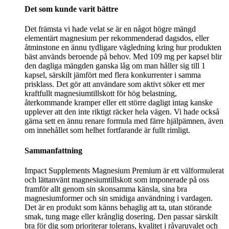
Det som kunde varit bättre
Det främsta vi hade velat se är en något högre mängd
elementärt magnesium per rekommenderad dagsdos, eller
åtminstone en ännu tydligare vägledning kring hur produkten
bäst används beroende på behov. Med 109 mg per kapsel blir
den dagliga mängden ganska låg om man håller sig till 1
kapsel, särskilt jämfört med flera konkurrenter i samma
prisklass. Det gör att användare som aktivt söker ett mer
kraftfullt magnesiumtillskott för hög belastning,
återkommande kramper eller ett större dagligt intag kanske
upplever att den inte riktigt räcker hela vägen. Vi hade också
gärna sett en ännu renare formula med färre hjälpämnen, även
om innehållet som helhet fortfarande är fullt rimligt.
Sammanfattning
Impact Supplements Magnesium Premium är ett välformulerat
och lättanvänt magnesiumtillskott som imponerade på oss
framför allt genom sin skonsamma känsla, sina bra
magnesiumformer och sin smidiga användning i vardagen.
Det är en produkt som känns behaglig att ta, utan störande
smak, tung mage eller krånglig dosering. Den passar särskilt
bra för dig som prioriterar tolerans, kvalitet i råvaruvalet och