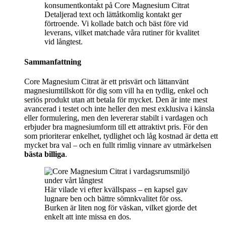
Detaljerad text och lättåtkomlig kontakt ger
förtroende. Vi kollade batch och bäst före vid
leverans, vilket matchade våra rutiner för kvalitet
vid långtest.
Sammanfattning
Core Magnesium Citrat är ett prisvärt och lättanvänt
magnesiumtillskott för dig som vill ha en tydlig, enkel och
seriös produkt utan att betala för mycket. Den är inte mest
avancerad i testet och inte heller den mest exklusiva i känsla
eller formulering, men den levererar stabilt i vardagen och
erbjuder bra magnesiumform till ett attraktivt pris. För den
som prioriterar enkelhet, tydlighet och låg kostnad är detta ett
mycket bra val – och en fullt rimlig vinnare av utmärkelsen
bästa billiga
.
Här vilade vi efter kvällspass – en kapsel gav
lugnare ben och bättre sömnkvalitet för oss.
Burken är liten nog för väskan, vilket gjorde det
enkelt att inte missa en dos.