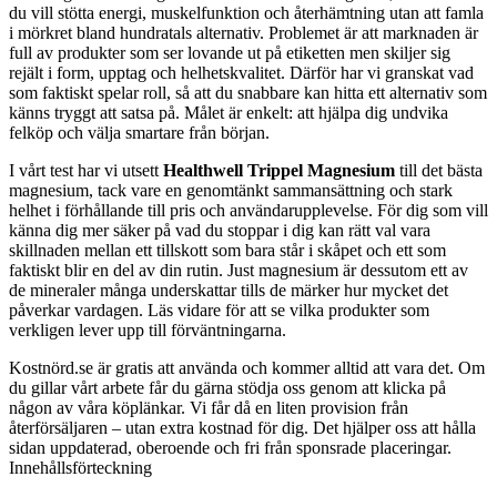
du vill stötta energi, muskelfunktion och återhämtning utan att famla
i mörkret bland hundratals alternativ. Problemet är att marknaden är
full av produkter som ser lovande ut på etiketten men skiljer sig
rejält i form, upptag och helhetskvalitet. Därför har vi granskat vad
som faktiskt spelar roll, så att du snabbare kan hitta ett alternativ som
känns tryggt att satsa på. Målet är enkelt: att hjälpa dig undvika
felköp och välja smartare från början.
I vårt test har vi utsett
Healthwell Trippel Magnesium
till det bästa
magnesium, tack vare en genomtänkt sammansättning och stark
helhet i förhållande till pris och användarupplevelse. För dig som vill
känna dig mer säker på vad du stoppar i dig kan rätt val vara
skillnaden mellan ett tillskott som bara står i skåpet och ett som
faktiskt blir en del av din rutin. Just magnesium är dessutom ett av
de mineraler många underskattar tills de märker hur mycket det
påverkar vardagen. Läs vidare för att se vilka produkter som
verkligen lever upp till förväntningarna.
Kostnörd.se är gratis att använda och kommer alltid att vara det. Om
du gillar vårt arbete får du gärna stödja oss genom att klicka på
någon av våra köplänkar. Vi får då en liten provision från
återförsäljaren – utan extra kostnad för dig. Det hjälper oss att hålla
sidan uppdaterad, oberoende och fri från sponsrade placeringar.
Innehållsförteckning