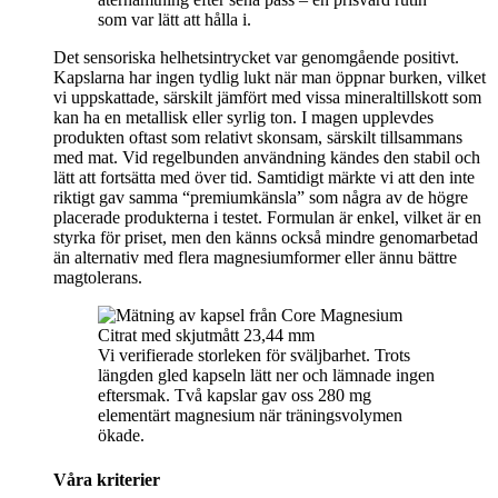
som var lätt att hålla i.
Det sensoriska helhetsintrycket var genomgående positivt.
Kapslarna har ingen tydlig lukt när man öppnar burken, vilket
vi uppskattade, särskilt jämfört med vissa mineraltillskott som
kan ha en metallisk eller syrlig ton. I magen upplevdes
produkten oftast som relativt skonsam, särskilt tillsammans
med mat. Vid regelbunden användning kändes den stabil och
lätt att fortsätta med över tid. Samtidigt märkte vi att den inte
riktigt gav samma “premiumkänsla” som några av de högre
placerade produkterna i testet. Formulan är enkel, vilket är en
styrka för priset, men den känns också mindre genomarbetad
än alternativ med flera magnesiumformer eller ännu bättre
magtolerans.
Vi verifierade storleken för sväljbarhet. Trots
längden gled kapseln lätt ner och lämnade ingen
eftersmak. Två kapslar gav oss 280 mg
elementärt magnesium när träningsvolymen
ökade.
Våra kriterier