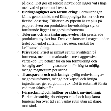
på oxid. Det ger ett seriöst intryck och ligger väl i linje
med vad vi prioriterat i testet.
Biotillgänglighet och formulering:
Formuleringen
känns genomtänkt, med lättupptagliga former och en
flexibel dosering. Tillsatsen av piperin är ett plus på
pappret, även om produktens huvudsakliga styrka
fortfarande ligger i magnesiumformerna.
Tolerans och användarupplevelse:
Här presterade
produkten mycket bra. Den var skonsam i magen under
testet och enkel att få in i vardagen, särskilt för
kvällsanvändning.
Prisvärde:
Priset är rimligt sett till kvaliteten på
formerna, men inte marknadens mest aggressiva
värdeköp. Du betalar för en bra formulering och
behaglig användning snarare än för högsta möjliga
mängd magnesium per krona.
Transparens och märkning:
Tydlig redovisning av
magnesiumformer, mängd per kapsel och övriga
ingredienser ger ett gott intryck. Det är enkelt att förstå
vad man faktiskt får.
Förpackning och hållbar praktisk användning:
Burken är smidig, doseringen enkel och kapslarna
fungerar bra över tid i en vanlig rutin utan att skapa
motstånd.