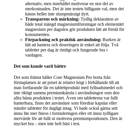
alternativ, men innehållet motiverar en stor del av
merkostnaden. Det är inte testets billigaste val, men det
känns heller inte slumpmässigt dyrt.
Transparens och märkning:
Tydlig deklaration av
både total mängd magnesiumföreningar och elementärt
magnesium per dagsdos gör produkten lätt att förstå för
konsumenten.
Förpackning och praktisk användning:
Burken är
lätt att hantera och doseringen är enkel att följa. Två
tabletter per dag är rimligt och fungerade bra i
vardagen.
Det som kunde varit bättre
Det som främst håller Core Magnesium Pro borta från
förstaplatsen är att priset är relativt högt i förhållande till att
man fortfarande får en tablettprodukt med fyllnadsmedel och
inte riktigt samma premiumkänsla i användningen som den
allra bästa produkten i testet. Även om tabletterna var fullt
hanterbara, finns det användare som föredrar kapslar eller
mindre tabletter för dagligt intag. Vi hade också gärna sett
ännu lite mer finess i formuleringen eller ett ännu tydligare
mervärde för att fullt ut motivera premiumpositionen. Den är
mycket bra – men inte helt bäst i test.