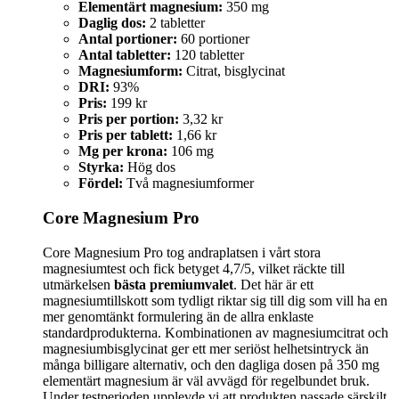
Elementärt magnesium:
350 mg
Daglig dos:
2 tabletter
Antal portioner:
60 portioner
Antal tabletter:
120 tabletter
Magnesiumform:
Citrat, bisglycinat
DRI:
93%
Pris:
199 kr
Pris per portion:
3,32 kr
Pris per tablett:
1,66 kr
Mg per krona:
106 mg
Styrka:
Hög dos
Fördel:
Två magnesiumformer
Core Magnesium Pro
Core Magnesium Pro tog andraplatsen i vårt stora
magnesiumtest och fick betyget 4,7/5, vilket räckte till
utmärkelsen
bästa premiumvalet
. Det här är ett
magnesiumtillskott som tydligt riktar sig till dig som vill ha en
mer genomtänkt formulering än de allra enklaste
standardprodukterna. Kombinationen av magnesiumcitrat och
magnesiumbisglycinat ger ett mer seriöst helhetsintryck än
många billigare alternativ, och den dagliga dosen på 350 mg
elementärt magnesium är väl avvägd för regelbundet bruk.
Under testperioden upplevde vi att produkten passade särskilt