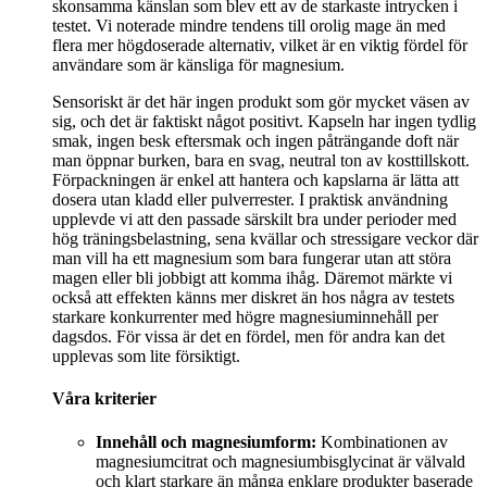
skonsamma känslan som blev ett av de starkaste intrycken i
testet. Vi noterade mindre tendens till orolig mage än med
flera mer högdoserade alternativ, vilket är en viktig fördel för
användare som är känsliga för magnesium.
Sensoriskt är det här ingen produkt som gör mycket väsen av
sig, och det är faktiskt något positivt. Kapseln har ingen tydlig
smak, ingen besk eftersmak och ingen påträngande doft när
man öppnar burken, bara en svag, neutral ton av kosttillskott.
Förpackningen är enkel att hantera och kapslarna är lätta att
dosera utan kladd eller pulverrester. I praktisk användning
upplevde vi att den passade särskilt bra under perioder med
hög träningsbelastning, sena kvällar och stressigare veckor där
man vill ha ett magnesium som bara fungerar utan att störa
magen eller bli jobbigt att komma ihåg. Däremot märkte vi
också att effekten känns mer diskret än hos några av testets
starkare konkurrenter med högre magnesiuminnehåll per
dagsdos. För vissa är det en fördel, men för andra kan det
upplevas som lite försiktigt.
Våra kriterier
Innehåll och magnesiumform:
Kombinationen av
magnesiumcitrat och magnesiumbisglycinat är välvald
och klart starkare än många enklare produkter baserade