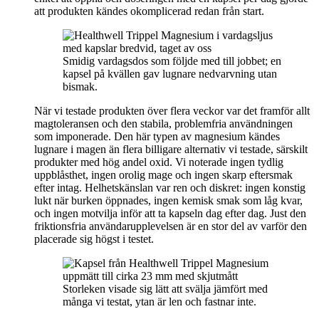
att produkten kändes okomplicerad redan från start.
Smidig vardagsdos som följde med till jobbet; en
kapsel på kvällen gav lugnare nedvarvning utan
bismak.
När vi testade produkten över flera veckor var det framför allt
magtoleransen och den stabila, problemfria användningen
som imponerade. Den här typen av magnesium kändes
lugnare i magen än flera billigare alternativ vi testade, särskilt
produkter med hög andel oxid. Vi noterade ingen tydlig
uppblåsthet, ingen orolig mage och ingen skarp eftersmak
efter intag. Helhetskänslan var ren och diskret: ingen konstig
lukt när burken öppnades, ingen kemisk smak som låg kvar,
och ingen motvilja inför att ta kapseln dag efter dag. Just den
friktionsfria användarupplevelsen är en stor del av varför den
placerade sig högst i testet.
Storleken visade sig lätt att svälja jämfört med
många vi testat, ytan är len och fastnar inte.