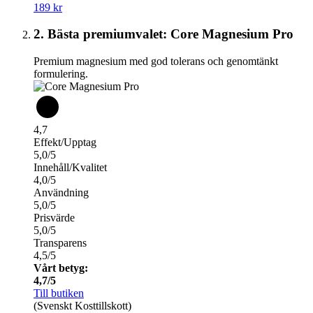
189 kr
2. Bästa premiumvalet: Core Magnesium Pro
Premium magnesium med god tolerans och genomtänkt
formulering.
4,7
Effekt/Upptag
5,0/5
Innehåll/Kvalitet
4,0/5
Användning
5,0/5
Prisvärde
5,0/5
Transparens
4,5/5
Vårt betyg:
4,7/5
Till butiken
(Svenskt Kosttillskott)