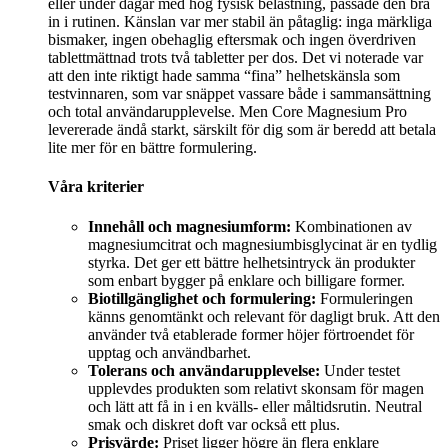
eller under dagar med hög fysisk belastning, passade den bra
in i rutinen. Känslan var mer stabil än påtaglig: inga märkliga
bismaker, ingen obehaglig eftersmak och ingen överdriven
tablettmättnad trots två tabletter per dos. Det vi noterade var
att den inte riktigt hade samma “fina” helhetskänsla som
testvinnaren, som var snäppet vassare både i sammansättning
och total användarupplevelse. Men Core Magnesium Pro
levererade ändå starkt, särskilt för dig som är beredd att betala
lite mer för en bättre formulering.
Våra kriterier
Innehåll och magnesiumform:
Kombinationen av
magnesiumcitrat och magnesiumbisglycinat är en tydlig
styrka. Det ger ett bättre helhetsintryck än produkter
som enbart bygger på enklare och billigare former.
Biotillgänglighet och formulering:
Formuleringen
känns genomtänkt och relevant för dagligt bruk. Att den
använder två etablerade former höjer förtroendet för
upptag och användbarhet.
Tolerans och användarupplevelse:
Under testet
upplevdes produkten som relativt skonsam för magen
och lätt att få in i en kvälls- eller måltidsrutin. Neutral
smak och diskret doft var också ett plus.
Prisvärde:
Priset ligger högre än flera enklare