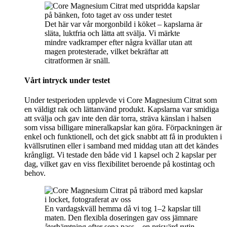
Det här var vår morgonbild i köket – kapslarna är
släta, luktfria och lätta att svälja. Vi märkte
mindre vadkramper efter några kvällar utan att
magen protesterade, vilket bekräftar att
citratformen är snäll.
Vårt intryck under testet
Under testperioden upplevde vi Core Magnesium Citrat som
en väldigt rak och lättanvänd produkt. Kapslarna var smidiga
att svälja och gav inte den där torra, sträva känslan i halsen
som vissa billigare mineralkapslar kan göra. Förpackningen är
enkel och funktionell, och det gick snabbt att få in produkten i
kvällsrutinen eller i samband med middag utan att det kändes
krångligt. Vi testade den både vid 1 kapsel och 2 kapslar per
dag, vilket gav en viss flexibilitet beroende på kostintag och
behov.
En vardagskväll hemma då vi tog 1–2 kapslar till
maten. Den flexibla doseringen gav oss jämnare
återhämtning efter sena pass – en prisvärd rutin