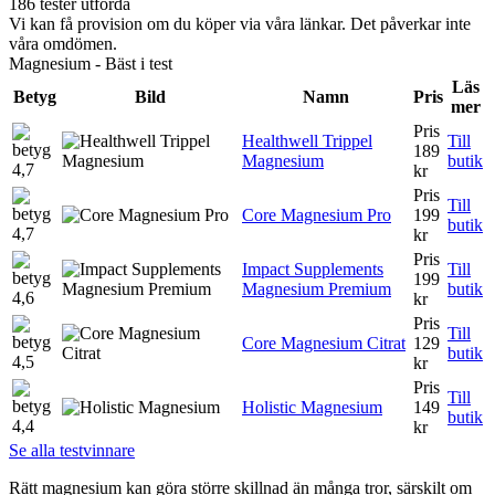
186 tester utförda
Vi kan få provision om du köper via våra länkar. Det påverkar inte
våra omdömen.
Magnesium - Bäst i test
Läs
Betyg
Bild
Namn
Pris
mer
Pris
Healthwell Trippel
Till
189
Magnesium
butik
4,7
kr
Pris
Till
Core Magnesium Pro
199
butik
4,7
kr
Pris
Impact Supplements
Till
199
Magnesium Premium
butik
4,6
kr
Pris
Till
Core Magnesium Citrat
129
butik
4,5
kr
Pris
Till
Holistic Magnesium
149
butik
4,4
kr
Se alla testvinnare
Rätt magnesium kan göra större skillnad än många tror, särskilt om