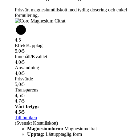
Prisvärt magnesiumtillskott med tydlig dosering och enkel
formulering.
4,5
Effekt/Upptag
5,0/5
Innehåll/Kvalitet
4,0/5
Användning
4,0/5
Prisvärde
5,0/5
Transparens
4,5/5
4,7/5
Vårt betyg:
4,5/5
Till butiken
(Svenskt Kosttillskott)
Magnesiumform:
Magnesiumcitrat
Upptag:
Lättupptaglig form