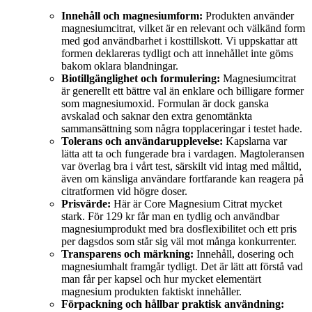
Innehåll och magnesiumform:
Produkten använder
magnesiumcitrat, vilket är en relevant och välkänd form
med god användbarhet i kosttillskott. Vi uppskattar att
formen deklareras tydligt och att innehållet inte göms
bakom oklara blandningar.
Biotillgänglighet och formulering:
Magnesiumcitrat
är generellt ett bättre val än enklare och billigare former
som magnesiumoxid. Formulan är dock ganska
avskalad och saknar den extra genomtänkta
sammansättning som några topplaceringar i testet hade.
Tolerans och användarupplevelse:
Kapslarna var
lätta att ta och fungerade bra i vardagen. Magtoleransen
var överlag bra i vårt test, särskilt vid intag med måltid,
även om känsliga användare fortfarande kan reagera på
citratformen vid högre doser.
Prisvärde:
Här är Core Magnesium Citrat mycket
stark. För 129 kr får man en tydlig och användbar
magnesiumprodukt med bra dosflexibilitet och ett pris
per dagsdos som står sig väl mot många konkurrenter.
Transparens och märkning:
Innehåll, dosering och
magnesiumhalt framgår tydligt. Det är lätt att förstå vad
man får per kapsel och hur mycket elementärt
magnesium produkten faktiskt innehåller.
Förpackning och hållbar praktisk användning: