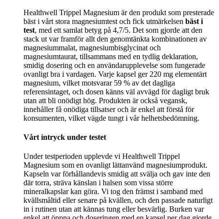
Healthwell Trippel Magnesium är den produkt som presterade
bäst i vårt stora magnesiumtest och fick utmärkelsen
bäst i
test
, med ett samlat betyg på 4,7/5. Det som gjorde att den
stack ut var framför allt den genomtänkta kombinationen av
magnesiummalat, magnesiumbisglycinat och
magnesiumtaurat, tillsammans med en tydlig deklaration,
smidig dosering och en användarupplevelse som fungerade
ovanligt bra i vardagen. Varje kapsel ger 220 mg elementärt
magnesium, vilket motsvarar 59 % av det dagliga
referensintaget, och dosen känns väl avvägd för dagligt bruk
utan att bli onödigt hög. Produkten är också vegansk,
innehåller få onödiga tillsatser och är enkel att förstå för
konsumenten, vilket vägde tungt i vår helhetsbedömning.
Vårt intryck under testet
Under testperioden upplevde vi Healthwell Trippel
Magnesium som en ovanligt lättanvänd magnesiumprodukt.
Kapseln var förhållandevis smidig att svälja och gav inte den
där torra, sträva känslan i halsen som vissa större
mineralkapslar kan göra. Vi tog den främst i samband med
kvällsmåltid eller senare på kvällen, och den passade naturligt
in i rutinen utan att kännas tung eller besvärlig. Burken var
enkel att öppna och doseringen med en kapsel per dag gjorde