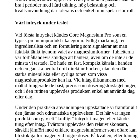
bra i perioder med hård träning, hög belastning och
kvällsanvändning där tolerans och enkel rutin spelar stor roll.
Vårt intryck under testet
Vid första intrycket kändes Core Magnesium Pro som en
typisk premiumprodukt i kategorin: tydlig märkning, ren
ingredienslista och en formulering som signalerar att man
faktiskt tänkt igenom valet av magnesiumformer. Tabletterna
var förhållandevis smidiga att hantera, även om de inte är de
minsta vi testade. De hade en fast, kompakt känsla i handen
och en ganska neutral doft direkt ur burken, utan den där
starka mineraliska eller syrliga tonen som vissa
magnesiumprodukter kan ha. Vid intag tillsammans med
måltid fungerade de bäst, precis som doseringsförslaget anger,
och i den rutinen upplevdes produkten enkel att använda dag
efter dag.
Under den praktiska användningen uppskattade vi framför allt
den jämna och odramatiska upplevelsen. Det här var ingen
produkt som gav ett “kraftigt” intryck i magen eller kändes
tung efter intag. Tvärtom upplevdes den relativt skonsam,
särskilt jämfört med enklare magnesiumformer som oftare kan
bli stökiga för magen vid högre doser. På kvällen, efter träning