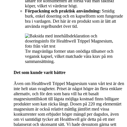
lättare för konsumenten att förstå vad man faktiskt
köper, vilket vi värderar högt.
Förpackning och praktisk användning:
Smidig
burk, enkel dosering och en kapselform som fungerade
bra i vardagen. Det här är en produkt som är lätt att
använda regelbundet över tid.
Tre magvänliga former utan onödiga tillsatser och
vegansk kapsel, vilket matchade våra krav på ren
sammansättning.
Det som kunde varit bättre
Även om Healthwell Trippel Magnesium vann vårt test är den
inte helt utan svagheter. Priset är något högre än flera enklare
alternativ, och för den som bara vill ha ett basalt
magnesiumtillskott till lägsta möjliga kostnad finns billigare
produkter som kan räcka långt. Dosen på 220 mg elementärt
magnesium är också relativt måttlig jämfört med vissa
konkurrenter som erbjuder högre mängd per dagsdos, även
om vi samtidigt tycker att Healthwell gör detta på ett mer
balanserat och skonsamt sätt. Vi hade dessutom gärna sett