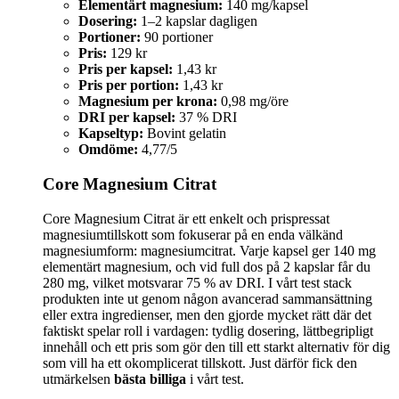
Elementärt magnesium:
140 mg/kapsel
Dosering:
1–2 kapslar dagligen
Portioner:
90 portioner
Pris:
129 kr
Pris per kapsel:
1,43 kr
Pris per portion:
1,43 kr
Magnesium per krona:
0,98 mg/öre
DRI per kapsel:
37 % DRI
Kapseltyp:
Bovint gelatin
Omdöme:
4,77/5
Core Magnesium Citrat
Core Magnesium Citrat är ett enkelt och prispressat
magnesiumtillskott som fokuserar på en enda välkänd
magnesiumform: magnesiumcitrat. Varje kapsel ger 140 mg
elementärt magnesium, och vid full dos på 2 kapslar får du
280 mg, vilket motsvarar 75 % av DRI. I vårt test stack
produkten inte ut genom någon avancerad sammansättning
eller extra ingredienser, men den gjorde mycket rätt där det
faktiskt spelar roll i vardagen: tydlig dosering, lättbegripligt
innehåll och ett pris som gör den till ett starkt alternativ för dig
som vill ha ett okomplicerat tillskott. Just därför fick den
utmärkelsen
bästa billiga
i vårt test.