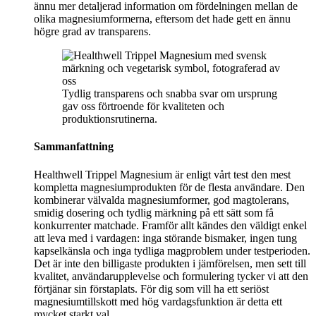
ännu mer detaljerad information om fördelningen mellan de
olika magnesiumformerna, eftersom det hade gett en ännu
högre grad av transparens.
Tydlig transparens och snabba svar om ursprung
gav oss förtroende för kvaliteten och
produktionsrutinerna.
Sammanfattning
Healthwell Trippel Magnesium är enligt vårt test den mest
kompletta magnesiumprodukten för de flesta användare. Den
kombinerar välvalda magnesiumformer, god magtolerans,
smidig dosering och tydlig märkning på ett sätt som få
konkurrenter matchade. Framför allt kändes den väldigt enkel
att leva med i vardagen: inga störande bismaker, ingen tung
kapselkänsla och inga tydliga magproblem under testperioden.
Det är inte den billigaste produkten i jämförelsen, men sett till
kvalitet, användarupplevelse och formulering tycker vi att den
förtjänar sin förstaplats. För dig som vill ha ett seriöst
magnesiumtillskott med hög vardagsfunktion är detta ett
mycket starkt val.