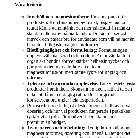
Våra kriterier
Innehåll och magnesiumform:
En stark punkt för
produkten. Kombinationen av malat, bisglycinat och
taurat känns genomtänkt och mer påkostad än många
standardalternativ på marknaden. Det ger ett seriöst
intryck och passar bra för användare som vill ha mer än
bara den billigaste magnesiumformen.
Biotillgänglighet och formulering:
Formuleringen
upplevs välbalanserad och modern. Att använda flera
organiskt bundna former stärker helhetsintrycket och
gör produkten mer attraktiv än enklare
magnesiumtillskott med sämre rykte för upptag och
tolerans.
Tolerans och användarupplevelse:
En av testets bästa
produkter i praktiken. Skonsam i magen, lätt att ta och
enkel att få in i en daglig rutin. Den fungerade
konsekvent bra under hela testperioden.
Prisvärde:
Inte billigast i testet, men sett till råvaruval,
dosering och hur väl produkten fungerade i praktiken
tycker vi att priset är motiverat. Den känns mer
premium än budget.
Transparens och märkning:
Tydlig information om
magnesiumformer, dosering och innehåll. Det gör det