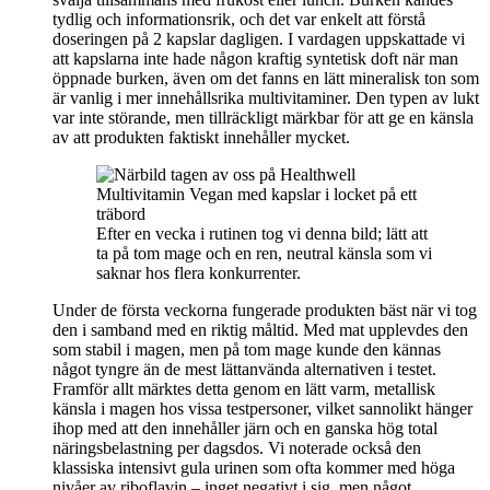
tydlig och informationsrik, och det var enkelt att förstå
doseringen på 2 kapslar dagligen. I vardagen uppskattade vi
att kapslarna inte hade någon kraftig syntetisk doft när man
öppnade burken, även om det fanns en lätt mineralisk ton som
är vanlig i mer innehållsrika multivitaminer. Den typen av lukt
var inte störande, men tillräckligt märkbar för att ge en känsla
av att produkten faktiskt innehåller mycket.
Efter en vecka i rutinen tog vi denna bild; lätt att
ta på tom mage och en ren, neutral känsla som vi
saknar hos flera konkurrenter.
Under de första veckorna fungerade produkten bäst när vi tog
den i samband med en riktig måltid. Med mat upplevdes den
som stabil i magen, men på tom mage kunde den kännas
något tyngre än de mest lättanvända alternativen i testet.
Framför allt märktes detta genom en lätt varm, metallisk
känsla i magen hos vissa testpersoner, vilket sannolikt hänger
ihop med att den innehåller järn och en ganska hög total
näringsbelastning per dagsdos. Vi noterade också den
klassiska intensivt gula urinen som ofta kommer med höga
nivåer av riboflavin – inget negativt i sig, men något