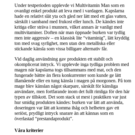
Under testperioden upplevde vi Multivitamin Man som en
ovanligt enkel produkt att leva med i vardagen. Kapslarna
hade en relativt slät yta och gled ner lätt med ett glas vatten,
särskilt i samband med frukost eller lunch. De kändes inte
kritiga eller sträva i munnen, vilket annars är vanligt med
multivitaminer. Doften när man öppnade burken var tydlig
men inte aggressiv – en klassisk lite “vitaminig”, lätt kryddig
ton med svag syrlighet, men utan den metalliska eller
stickande känsla som vissa billigare alternativ får.
Vid daglig användning gav produkten ett stabilt och
okomplicerat intryck. Vi upplevde inga tydliga problem med
magen när kapslarna togs tillsammans med mat, och den
fungerade bättre än flera konkurrenter som kunde ge lätt
illamående eller en tung känsla i magen på morgonen. På tom
mage blev känslan något skarpare, särskilt för känsliga
användare, men fortfarande inom det fullt rimliga för den här
typen av tillskott. Det som stack ut mest i praktiken var just
hur smidig produkten kändes: burken var lätt att använda,
doseringen var lätt att komma ihåg och helheten gav ett
seriöst, prydligt intryck snarare än att kännas som en
överlastad “prestandaprodukt”.
Våra kriterier