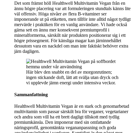
Det som främst höll Healthwell Multivitamin Vegan från en
ännu högre placering var att formuleringen stundtals känns lite
väl offensiv. Höga nivåer av flera B-vitaminer ser
imponerande ut på etiketten, men tillför inte alltid något tydligt
mervärde i praktiken för en vanlig användare. Vi hade också
gärna sett en ännu mer konsekvent premiumprofil i
mineralformerna, särskilt när produkten positionerar sig i ett
högre prissegment. För känsliga magar kan järninnehållet
dessutom vara en nackdel om man inte faktiskt behöver extra
järn dagligen.
Här blev den snabbt en del av morgonrutinen;
ingen stickande doft, lätt att svälja utan dryck och
vi upplevde jämn energi under intensiva veckor.
Sammanfattning
Healthwell Multivitamin Vegan är en stark och genomarbetad
multivitamin som passar särskilt bra för veganer, vegetarianer
och andra som vill ha ett brett dagligt tillskott med tydlig
premiumkänsla. Den imponerar med sin omfattande
näringsprofil, genomtänkta vegananpassning och goda
användarvänlighet i vardagen. Samtidigt är den något mer