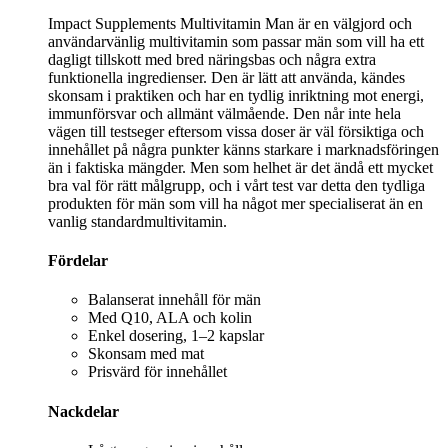
Impact Supplements Multivitamin Man är en välgjord och
användarvänlig multivitamin som passar män som vill ha ett
dagligt tillskott med bred näringsbas och några extra
funktionella ingredienser. Den är lätt att använda, kändes
skonsam i praktiken och har en tydlig inriktning mot energi,
immunförsvar och allmänt välmående. Den når inte hela
vägen till testseger eftersom vissa doser är väl försiktiga och
innehållet på några punkter känns starkare i marknadsföringen
än i faktiska mängder. Men som helhet är det ändå ett mycket
bra val för rätt målgrupp, och i vårt test var detta den tydliga
produkten för män som vill ha något mer specialiserat än en
vanlig standardmultivitamin.
Fördelar
Balanserat innehåll för män
Med Q10, ALA och kolin
Enkel dosering, 1–2 kapslar
Skonsam med mat
Prisvärd för innehållet
Nackdelar