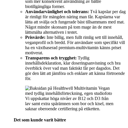
som mer konsekvent användning av bättre
biotillgängliga former.
Användarvänlighet och tolerans:
Två kapslar per dag
är rimligt för mängden näring man får. Kapslarna var
lätta att svälja och fungerade bäst tillsammans med mat.
Något mindre skonsam på tom mage än de mest
lättsmälta alternativen i testet.
Prisvärde:
Inte billig, men fullt rimlig sett till innehåll,
veganprofil och bredd. För användare som specifikt vill
ha en växtbaserad premium-multivitamin känns priset
motiverat.
Transparens och trygghet:
Tydlig
innehållsdeklaration, klar doseringsanvisning och bra
överblick över vad man faktiskt får per dagsdos. Det
gör den lätt att jämföra och enklare att känna förtroende
för.
Vi uppskattar höga nivåer av B12 och D3 från
lav samt extra spårämnen som bor och kisel, men
saknar oberoende certifiering på etiketten.
Det som kunde varit bättre