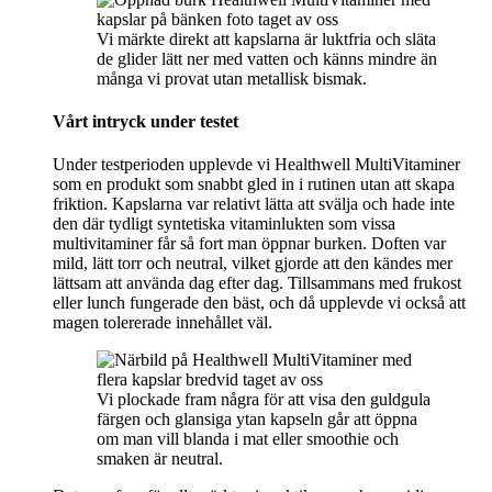
Vi märkte direkt att kapslarna är luktfria och släta
de glider lätt ner med vatten och känns mindre än
många vi provat utan metallisk bismak.
Vårt intryck under testet
Under testperioden upplevde vi Healthwell MultiVitaminer
som en produkt som snabbt gled in i rutinen utan att skapa
friktion. Kapslarna var relativt lätta att svälja och hade inte
den där tydligt syntetiska vitaminlukten som vissa
multivitaminer får så fort man öppnar burken. Doften var
mild, lätt torr och neutral, vilket gjorde att den kändes mer
lättsam att använda dag efter dag. Tillsammans med frukost
eller lunch fungerade den bäst, och då upplevde vi också att
magen tolererade innehållet väl.
Vi plockade fram några för att visa den guldgula
färgen och glansiga ytan kapseln går att öppna
om man vill blanda i mat eller smoothie och
smaken är neutral.