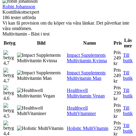
Robin Johansson
Kosttillskottsexpert
186 tester utförda
Vi kan få provision om du köper via våra länkar. Det påverkar inte
våra omdömen.
Multivitamin - Bäst i test
Läs
Betyg
Bild
Namn
Pris
mer
Pris
Impact Supplements
Till
249
Multivitamin Kvinna
butik
4,7
kr
Pris
Impact Supplements
Till
249
Multivitamin Man
butik
4,7
kr
Pris
Healthwell
Till
239
Multivitamin Vegan
butik
4,6
kr
Pris
Healthwell
Till
199
MultiVitaminer
butik
4,5
kr
Pris
Till
Holistic MultiVitamin
229
butik
4,4
kr