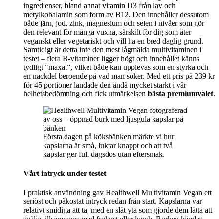
ingredienser, bland annat vitamin D3 från lav och
metylkobalamin som form av B12. Den innehåller dessutom
både järn, jod, zink, magnesium och selen i nivåer som gör
den relevant för många vuxna, särskilt för dig som äter
veganskt eller vegetariskt och vill ha en bred daglig grund.
Samtidigt är detta inte den mest lågmälda multivitaminen i
testet – flera B-vitaminer ligger högt och innehållet känns
tydligt “maxat”, vilket både kan upplevas som en styrka och
en nackdel beroende på vad man söker. Med ett pris på 239 kr
för 45 portioner landade den ändå mycket starkt i vår
helhetsbedömning och fick utmärkelsen
bästa premiumvalet
.
Första dagen på köksbänken märkte vi hur
kapslarna är små, luktar knappt och att två
kapslar ger full dagsdos utan eftersmak.
Vårt intryck under testet
I praktisk användning gav Healthwell Multivitamin Vegan ett
seriöst och påkostat intryck redan från start. Kapslarna var
relativt smidiga att ta, med en slät yta som gjorde dem lätta att
svälja tillsammans med frukost eller lunch. Burken kändes