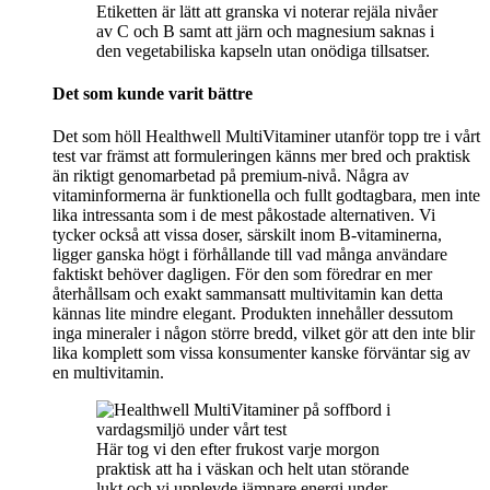
Etiketten är lätt att granska vi noterar rejäla nivåer
av C och B samt att järn och magnesium saknas i
den vegetabiliska kapseln utan onödiga tillsatser.
Det som kunde varit bättre
Det som höll Healthwell MultiVitaminer utanför topp tre i vårt
test var främst att formuleringen känns mer bred och praktisk
än riktigt genomarbetad på premium-nivå. Några av
vitaminformerna är funktionella och fullt godtagbara, men inte
lika intressanta som i de mest påkostade alternativen. Vi
tycker också att vissa doser, särskilt inom B-vitaminerna,
ligger ganska högt i förhållande till vad många användare
faktiskt behöver dagligen. För den som föredrar en mer
återhållsam och exakt sammansatt multivitamin kan detta
kännas lite mindre elegant. Produkten innehåller dessutom
inga mineraler i någon större bredd, vilket gör att den inte blir
lika komplett som vissa konsumenter kanske förväntar sig av
en multivitamin.
Här tog vi den efter frukost varje morgon
praktisk att ha i väskan och helt utan störande
lukt och vi upplevde jämnare energi under