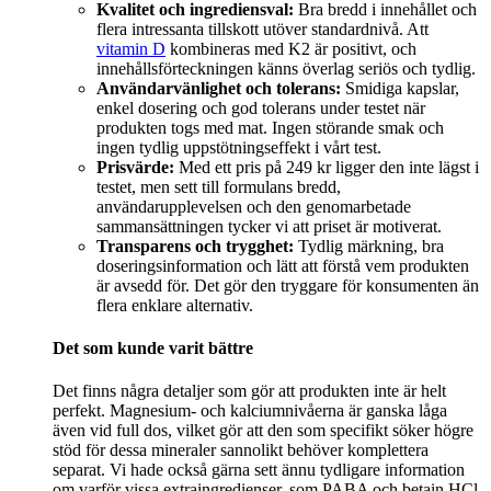
Kvalitet och ingrediensval:
Bra bredd i innehållet och
flera intressanta tillskott utöver standardnivå. Att
vitamin D
kombineras med K2 är positivt, och
innehållsförteckningen känns överlag seriös och tydlig.
Användarvänlighet och tolerans:
Smidiga kapslar,
enkel dosering och god tolerans under testet när
produkten togs med mat. Ingen störande smak och
ingen tydlig uppstötningseffekt i vårt test.
Prisvärde:
Med ett pris på 249 kr ligger den inte lägst i
testet, men sett till formulans bredd,
användarupplevelsen och den genomarbetade
sammansättningen tycker vi att priset är motiverat.
Transparens och trygghet:
Tydlig märkning, bra
doseringsinformation och lätt att förstå vem produkten
är avsedd för. Det gör den tryggare för konsumenten än
flera enklare alternativ.
Det som kunde varit bättre
Det finns några detaljer som gör att produkten inte är helt
perfekt. Magnesium- och kalciumnivåerna är ganska låga
även vid full dos, vilket gör att den som specifikt söker högre
stöd för dessa mineraler sannolikt behöver komplettera
separat. Vi hade också gärna sett ännu tydligare information
om varför vissa extraingredienser, som PABA och betain HCl,