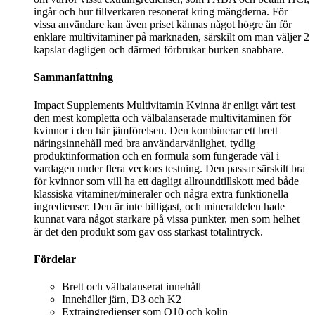
ingår och hur tillverkaren resonerat kring mängderna. För
vissa användare kan även priset kännas något högre än för
enklare multivitaminer på marknaden, särskilt om man väljer 2
kapslar dagligen och därmed förbrukar burken snabbare.
Sammanfattning
Impact Supplements Multivitamin Kvinna är enligt vårt test
den mest kompletta och välbalanserade multivitaminen för
kvinnor i den här jämförelsen. Den kombinerar ett brett
näringsinnehåll med bra användarvänlighet, tydlig
produktinformation och en formula som fungerade väl i
vardagen under flera veckors testning. Den passar särskilt bra
för kvinnor som vill ha ett dagligt allroundtillskott med både
klassiska vitaminer/mineraler och några extra funktionella
ingredienser. Den är inte billigast, och mineraldelen hade
kunnat vara något starkare på vissa punkter, men som helhet
är det den produkt som gav oss starkast totalintryck.
Fördelar
Brett och välbalanserat innehåll
Innehåller järn, D3 och K2
Extraingredienser som Q10 och kolin