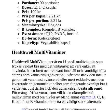
Portioner:
90 portioner
Dosering:
1–2 kapslar
Pris:
199 kr
Pris per kapsel:
2,21 kr
Pris per portion:
2,21 kr
Vitaminstyrka:
Hög dos
B-komplex:
Komplett B-komplex
Extra ämnen:
Q10, PABA, inositol
D3-form:
Kolekalciferol
Kapseltyp:
Vegetabilisk kapsel
Healthwell MultiVitaminer
Healthwell MultiVitaminer är en klassisk multivitamin som
lyckas väldigt bra med det viktigaste: att vara enkel att
använda, ha ett brett och relevant innehåll och samtidigt hålla
ett pris som känns rimligt över tid. I vårt test stack den inte ut
genom att vara mest avancerad eller mest exklusiv, men den
levererade en genomtänkt helhet som fungerade ovanligt bra i
vardagen. Just därför fick den utmärkelsen
bästa allround
.
För många friska vuxna som vill ha en okomplicerad
multivitamin med bra nivåer av bland annat
vitamin D
, C, E,
K och flera B-vitaminer är detta ett väldigt starkt alternativ.