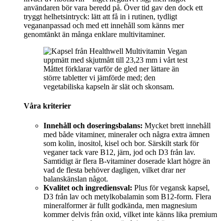
användaren bör vara beredd på. Över tid gav den dock ett
tryggt helhetsintryck: lätt att få in i rutinen, tydligt
vegananpassad och med ett innehåll som känns mer
genomtänkt än många enklare multivitaminer.
Måttet förklarar varför de gled ner lättare än
större tabletter vi jämförde med; den
vegetabiliska kapseln är slät och skonsam.
Våra kriterier
Innehåll och doseringsbalans:
Mycket brett innehåll
med både vitaminer, mineraler och några extra ämnen
som kolin, inositol, kisel och bor. Särskilt stark för
veganer tack vare B12, järn, jod och D3 från lav.
Samtidigt är flera B-vitaminer doserade klart högre än
vad de flesta behöver dagligen, vilket drar ner
balanskänslan något.
Kvalitet och ingrediensval:
Plus för vegansk kapsel,
D3 från lav och metylkobalamin som B12-form. Flera
mineralformer är fullt godkända, men magnesium
kommer delvis från oxid, vilket inte känns lika premium