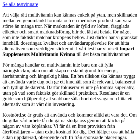
Se alla testvinnare
Att välja rätt multivitamin kan kännas enkelt på ytan, men skillnaden
mellan en genomtänkt formula och en medioker produkt kan vara
större än många tror. När marknaden är fylld av löften, färgglada
etiketter och smart marknadsföring blir det lätt att betala för något
som inte faktiskt matchar kroppens behov. Just därför har vi granskat
innehåll, doseringar, kvalitet och användarupplevelse för att hitta
alternativen som verkligen sticker ut. I vårt test har vi utsett
Impact
Supplements Multivitamin Kvinna
till det bästa multivitaminet.
För många handlar en multivitamin inte bara om att fylla
näringsluckor, utan om att skapa en stabil grund för energi,
återhämtning och långsiktig hälsa. Ett bra tillskott ska kännas tryggt
att använda varje dag och ge ett innehåll som är relevant, balanserat
och tydligt deklarerat. Därför fokuserar vi inte på tomma superlativ,
utan på vad som faktiskt gör skillnad i praktiken. Resultatet är en
guide som hjälper dig att snabbare sålla bort det svaga och hitta ett
alternativ som är värt din investering.
Kostnörd.se är gratis att använda och kommer alltid att vara det. Om
du gillar vårt arbete får du gärna stödja oss genom att klicka på
någon av våra köplänkar. Vi får då en liten provision från
återförsäljaren – utan extra kostnad för dig. Det hjälper oss att hålla
sidan uppdaterad, oberoende och fri från sponsrade placeringar.