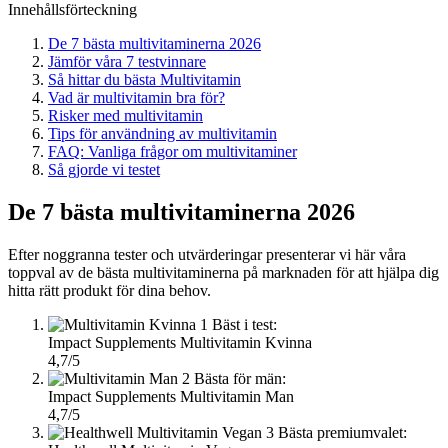
Innehållsförteckning
De 7 bästa multivitaminerna 2026
Jämför våra 7 testvinnare
Så hittar du bästa Multivitamin
Vad är multivitamin bra för?
Risker med multivitamin
Tips för användning av multivitamin
FAQ: Vanliga frågor om multivitaminer
Så gjorde vi testet
De 7 bästa multivitaminerna 2026
Efter noggranna tester och utvärderingar presenterar vi här våra
toppval av de bästa multivitaminerna på marknaden för att hjälpa dig
hitta rätt produkt för dina behov.
1
Bäst i test:
Impact Supplements Multivitamin Kvinna
4,7/5
2
Bästa för män:
Impact Supplements Multivitamin Man
4,7/5
3
Bästa premiumvalet: