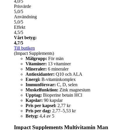
4,0/5
Prisvärde
5,0/5
Användning
5,0/5
Effekt
4,5/5
Vårt betyg:
4,7/5
Till butiken
(Impact Supplements)
Målgrupp:
För män
Vitaminer:
13 vitaminer
Mineraler:
6 mineraler
Antioxidanter:
Q10 och ALA
Energi:
B-vitaminkomplex
Immunförsvar:
C, D, selen
Muskelfunktion:
Zink magnesium
Upptag:
Bioperine betain HCl
Kapslar:
90 kapslar
Pris per kapsel:
2,77 kr
Pris per dag:
2,77–5,53 kr
Betyg:
4,4 av 5
Impact Supplements Multivitamin Man