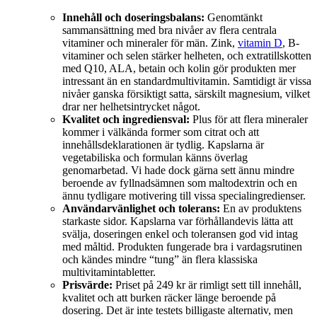
Innehåll och doseringsbalans:
Genomtänkt
sammansättning med bra nivåer av flera centrala
vitaminer och mineraler för män. Zink,
vitamin D
, B-
vitaminer och selen stärker helheten, och extratillskotten
med Q10, ALA, betain och kolin gör produkten mer
intressant än en standardmultivitamin. Samtidigt är vissa
nivåer ganska försiktigt satta, särskilt magnesium, vilket
drar ner helhetsintrycket något.
Kvalitet och ingrediensval:
Plus för att flera mineraler
kommer i välkända former som citrat och att
innehållsdeklarationen är tydlig. Kapslarna är
vegetabiliska och formulan känns överlag
genomarbetad. Vi hade dock gärna sett ännu mindre
beroende av fyllnadsämnen som maltodextrin och en
ännu tydligare motivering till vissa specialingredienser.
Användarvänlighet och tolerans:
En av produktens
starkaste sidor. Kapslarna var förhållandevis lätta att
svälja, doseringen enkel och toleransen god vid intag
med måltid. Produkten fungerade bra i vardagsrutinen
och kändes mindre “tung” än flera klassiska
multivitamintabletter.
Prisvärde:
Priset på 249 kr är rimligt sett till innehåll,
kvalitet och att burken räcker länge beroende på
dosering. Det är inte testets billigaste alternativ, men