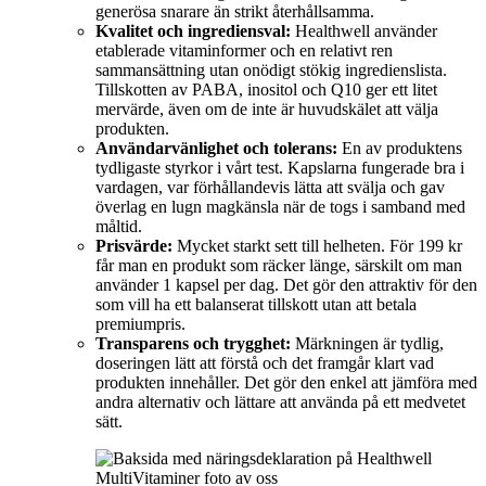
generösa snarare än strikt återhållsamma.
Kvalitet och ingrediensval:
Healthwell använder
etablerade vitaminformer och en relativt ren
sammansättning utan onödigt stökig ingredienslista.
Tillskotten av PABA, inositol och Q10 ger ett litet
mervärde, även om de inte är huvudskälet att välja
produkten.
Användarvänlighet och tolerans:
En av produktens
tydligaste styrkor i vårt test. Kapslarna fungerade bra i
vardagen, var förhållandevis lätta att svälja och gav
överlag en lugn magkänsla när de togs i samband med
måltid.
Prisvärde:
Mycket starkt sett till helheten. För 199 kr
får man en produkt som räcker länge, särskilt om man
använder 1 kapsel per dag. Det gör den attraktiv för den
som vill ha ett balanserat tillskott utan att betala
premiumpris.
Transparens och trygghet:
Märkningen är tydlig,
doseringen lätt att förstå och det framgår klart vad
produkten innehåller. Det gör den enkel att jämföra med
andra alternativ och lättare att använda på ett medvetet
sätt.