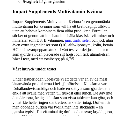
Svaghet:
Lågt magnesium
Impact Supplements Multivitamin Kvinna
Impact Supplements Multivitamin Kvinna är en genomtänkt
multivitamin för kvinnor som vill ha ett brett dagligt tillskott
utan att behöva kombinera flera olika produkter. Formulan
sticker ut genom att inte bara innehålla klassiska vitaminer och
mineraler som D3, B-vitaminer,
järn
,
zink
,
selen
och jod, utan
även extra ingredienser som Q10, alfa-liponsyra, kolin, betain
HCl och svartpepparextrakt. I vårt test var det just helheten
som gjorde att den placerade sig högst och fick utmärkelsen
bäst i test
, med ett totalbetyg på 4,7/5.
Vårt intryck under testet
Under testperioden upplevde vi att detta var en av de mest
lättanvända produkterna i hela jämförelsen. Kapslarna var
förhållandevis smidiga och hade en slät yta som gjorde dem
enkla att svälja med vatten till frukost eller lunch. De gav inte
den där torra, kritiga känslan som vissa tabletter kan göra, och
vi märkte heller ingen stark eftersmak efter intag. Doften när
man öppnade burken var tydlig men inte stickande – en
ganska typisk, lätt vitaminaktig doft med en svag kryddig ton,