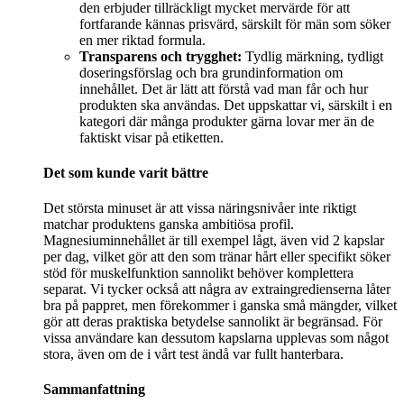
den erbjuder tillräckligt mycket mervärde för att
fortfarande kännas prisvärd, särskilt för män som söker
en mer riktad formula.
Transparens och trygghet:
Tydlig märkning, tydligt
doseringsförslag och bra grundinformation om
innehållet. Det är lätt att förstå vad man får och hur
produkten ska användas. Det uppskattar vi, särskilt i en
kategori där många produkter gärna lovar mer än de
faktiskt visar på etiketten.
Det som kunde varit bättre
Det största minuset är att vissa näringsnivåer inte riktigt
matchar produktens ganska ambitiösa profil.
Magnesiuminnehållet är till exempel lågt, även vid 2 kapslar
per dag, vilket gör att den som tränar hårt eller specifikt söker
stöd för muskelfunktion sannolikt behöver komplettera
separat. Vi tycker också att några av extraingredienserna låter
bra på pappret, men förekommer i ganska små mängder, vilket
gör att deras praktiska betydelse sannolikt är begränsad. För
vissa användare kan dessutom kapslarna upplevas som något
stora, även om de i vårt test ändå var fullt hanterbara.
Sammanfattning