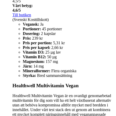
4,5/5
Vårt betyg:
4,6/5
Till butiken
(Svenskt Kosttillskott)
Vegansk:
Ja
Portioner:
45 portioner
Dosering:
2 kapslar
Pris:
239 kr
Pris per portion:
5,31 kr
Pris per kapsel:
2,66 kr
Vitamin D3:
25 µg lav
Vitamin B12:
50 µg
Magnesium:
157 mg
Järn:
14 mg
Mineralformer:
Flera organiska
Styrka:
Bred sammansättning
Healthwell Multivitamin Vegan
Healthwell Multivitamin Vegan är en ovanligt genomarbetad
multivitamin för dig som vill ha ett helt växtbaserat alternativ
utan att behöva kompromissa alltför mycket med bredden i
innehållet. Under vårt test stack den ut genom att kombinera
ett mycket komplett näringsinnehåll med vegananpassade