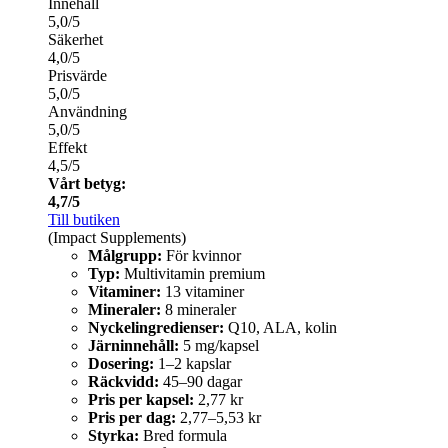
Innehåll
5,0/5
Säkerhet
4,0/5
Prisvärde
5,0/5
Användning
5,0/5
Effekt
4,5/5
Vårt betyg:
4,7/5
Till butiken
(Impact Supplements)
Målgrupp:
För kvinnor
Typ:
Multivitamin premium
Vitaminer:
13 vitaminer
Mineraler:
8 mineraler
Nyckelingredienser:
Q10, ALA, kolin
Järninnehåll:
5 mg/kapsel
Dosering:
1–2 kapslar
Räckvidd:
45–90 dagar
Pris per kapsel:
2,77 kr
Pris per dag:
2,77–5,53 kr
Styrka:
Bred formula