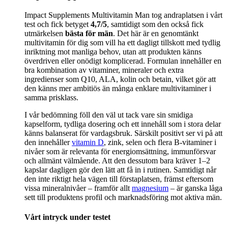
Impact Supplements Multivitamin Man tog andraplatsen i vårt
test och fick betyget
4,7/5
, samtidigt som den också fick
utmärkelsen
bästa för män
. Det här är en genomtänkt
multivitamin för dig som vill ha ett dagligt tillskott med tydlig
inriktning mot manliga behov, utan att produkten känns
överdriven eller onödigt komplicerad. Formulan innehåller en
bra kombination av vitaminer, mineraler och extra
ingredienser som Q10, ALA, kolin och betain, vilket gör att
den känns mer ambitiös än många enklare multivitaminer i
samma prisklass.
I vår bedömning föll den väl ut tack vare sin smidiga
kapselform, tydliga dosering och ett innehåll som i stora delar
känns balanserat för vardagsbruk. Särskilt positivt ser vi på att
den innehåller
vitamin D
, zink, selen och flera B-vitaminer i
nivåer som är relevanta för energiomsättning, immunförsvar
och allmänt välmående. Att den dessutom bara kräver 1–2
kapslar dagligen gör den lätt att få in i rutinen. Samtidigt når
den inte riktigt hela vägen till förstaplatsen, främst eftersom
vissa mineralnivåer – framför allt
magnesium
– är ganska låga
sett till produktens profil och marknadsföring mot aktiva män.
Vårt intryck under testet