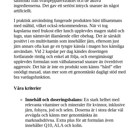
sannolikt från svartpepparextraktet och de aktiva
ingredienserna. Det gav ett seriöst intryck snarare än något
artificiellt.
I praktisk användning fungerade produkten bäst tillsammans
med måltid, vilket också rekommenderas. När vi tog
kapslarna med frukost eller lunch upplevdes magen stabil och
lugn, utan nämnvärt illamående eller obehag. Det är särskilt
positivt i en multivitamin som innehåller järn, eftersom just
järn annars ofta kan ge en tyngre känsla i magen hos känsliga
användare. Vid 2 kapslar per dag kändes doseringen
fortfarande rimlig och enkel att följa, och energimässigt
upplevdes formulan som välbalanserad snarare än överdrivet
aggressiv. Det här är inte en produkt som känns “hård” eller
onödigt maxad, utan mer som ett genomtänkt dagligt stöd med
bra vardagsfunktion.
Våra kriterier
Innehåll och doseringsbalans:
En stark helhet med
relevanta vitaminer och mineraler för kvinnor, inklusive
järn, folsyra, jod och selen. Doserna är i stora delar väl
avvägda och känns mer genomtänkta än
marknadsdrivna. Extra plus för att formulan även
innehåller Q10, ALA och kolin.