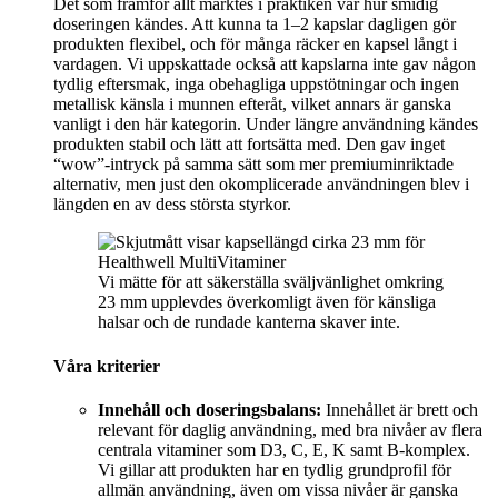
Det som framför allt märktes i praktiken var hur smidig
doseringen kändes. Att kunna ta 1–2 kapslar dagligen gör
produkten flexibel, och för många räcker en kapsel långt i
vardagen. Vi uppskattade också att kapslarna inte gav någon
tydlig eftersmak, inga obehagliga uppstötningar och ingen
metallisk känsla i munnen efteråt, vilket annars är ganska
vanligt i den här kategorin. Under längre användning kändes
produkten stabil och lätt att fortsätta med. Den gav inget
“wow”-intryck på samma sätt som mer premiuminriktade
alternativ, men just den okomplicerade användningen blev i
längden en av dess största styrkor.
Vi mätte för att säkerställa sväljvänlighet omkring
23 mm upplevdes överkomligt även för känsliga
halsar och de rundade kanterna skaver inte.
Våra kriterier
Innehåll och doseringsbalans:
Innehållet är brett och
relevant för daglig användning, med bra nivåer av flera
centrala vitaminer som D3, C, E, K samt B-komplex.
Vi gillar att produkten har en tydlig grundprofil för
allmän användning, även om vissa nivåer är ganska