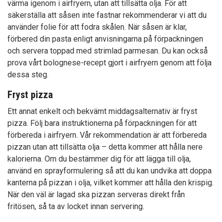
värma igenom i airfryern, utan att tillsätta olja. För att
säkerställa att såsen inte fastnar rekommenderar vi att du
använder folie för att fodra skålen. När såsen är klar,
förbered din pasta enligt anvisningarna på förpackningen
och servera toppad med strimlad parmesan. Du kan också
prova vårt bolognese-recept gjort i airfryern genom att följa
dessa steg.
Fryst pizza
Ett annat enkelt och bekvämt middagsalternativ är fryst
pizza. Följ bara instruktionerna på förpackningen för att
förbereda i airfryern. Vår rekommendation är att förbereda
pizzan utan att tillsätta olja – detta kommer att hålla nere
kalorierna. Om du bestämmer dig för att lägga till olja,
använd en sprayformulering så att du kan undvika att doppa
kanterna på pizzan i olja, vilket kommer att hålla den krispig.
När den väl är lagad ska pizzan serveras direkt från
fritösen, så ta av locket innan servering.