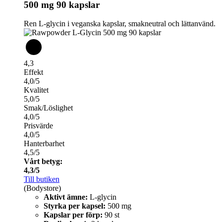
500 mg 90 kapslar
Ren L-glycin i veganska kapslar, smakneutral och lättanvänd.
4,3
Effekt
4,0/5
Kvalitet
5,0/5
Smak/Löslighet
4,0/5
Prisvärde
4,0/5
Hanterbarhet
4,5/5
Vårt betyg:
4,3/5
Till butiken
(Bodystore)
Aktivt ämne:
L-glycin
Styrka per kapsel:
500 mg
Kapslar per förp:
90 st