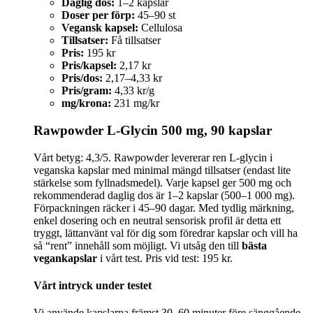
Daglig dos:
1–2 kapslar
Doser per förp:
45–90 st
Vegansk kapsel:
Cellulosa
Tillsatser:
Få tillsatser
Pris:
195 kr
Pris/kapsel:
2,17 kr
Pris/dos:
2,17–4,33 kr
Pris/gram:
4,33 kr/g
mg/krona:
231 mg/kr
Rawpowder L‑Glycin 500 mg, 90 kapslar
Vårt betyg: 4,3/5. Rawpowder levererar ren L‑glycin i
veganska kapslar med minimal mängd tillsatser (endast lite
stärkelse som fyllnadsmedel). Varje kapsel ger 500 mg och
rekommenderad daglig dos är 1–2 kapslar (500–1 000 mg).
Förpackningen räcker i 45–90 dagar. Med tydlig märkning,
enkel dosering och en neutral sensorisk profil är detta ett
tryggt, lättanvänt val för dig som föredrar kapslar och vill ha
så “rent” innehåll som möjligt. Vi utsåg den till
bästa
vegankapslar
i vårt test. Pris vid test: 195 kr.
Vårt intryck under testet
Vi använde kapslarna främst 30–60 minuter före sänggående