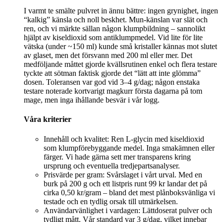
I varmt te smälte pulvret in ännu bättre: ingen grynighet, ingen
“kalkig” känsla och noll beskhet. Mun-känslan var slät och
ren, och vi märkte sällan någon klumpbildning – sannolikt
hjälpt av kiseldioxid som antiklumpmedel. Vid lite för lite
vätska (under ~150 ml) kunde små kristaller kännas mot slutet
av glaset, men det försvann med 200 ml eller mer. Det
medföljande måttet gjorde kvällsrutinen enkel och flera testare
tyckte att sötman faktisk gjorde det “lätt att inte glömma”
dosen. Toleransen var god vid 3–4 g/dag; någon enstaka
testare noterade kortvarigt magkurr första dagarna på tom
mage, men inga ihållande besvär i vår logg.
Våra kriterier
Innehåll och kvalitet: Ren L-glycin med kiseldioxid
som klumpförebyggande medel. Inga smakämnen eller
färger. Vi hade gärna sett mer transparens kring
ursprung och eventuella tredjepartsanalyser.
Prisvärde per gram: Svårslaget i vårt urval. Med en
burk på 200 g och ett listpris runt 99 kr landar det på
cirka 0,50 kr/gram – bland det mest plånboksvänliga vi
testade och en tydlig orsak till utmärkelsen.
Användarvänlighet i vardagen: Lättdoserat pulver och
tydligt mått. Vår standard var 3 g/dag, vilket innebar