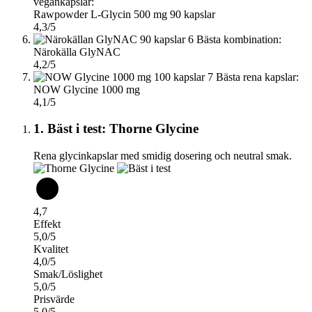
vegankapslar:
Rawpowder L-Glycin 500 mg 90 kapslar
4,3/5
6
Bästa kombination:
Närokälla GlyNAC
4,2/5
7
Bästa rena kapslar:
NOW Glycine 1000 mg
4,1/5
1. Bäst i test: Thorne Glycine
Rena glycinkapslar med smidig dosering och neutral smak.
4,7
Effekt
5,0/5
Kvalitet
4,0/5
Smak/Löslighet
5,0/5
Prisvärde
5,0/5