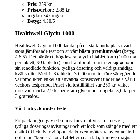
Pris:
259 kr
Pris/portion:
2,88 kr
mg/kr:
347 mg/kr
Betyg:
4,38/5
Healthwell Glycin 1000
Healthwell Glycin 1000 landar på en stark andraplats i vårt
stora jämförande test och är vårt
bästa premiumvalet
(betyg
4,6/5). Det här är ett högdoserat glycin i tablettform (1000 mg
per tablett, 90 tabletter) som framför allt utmärker sig genom
sin renodlade funktion, tydliga dosering och väldigt smidiga
kvällsrutin. Med 1–3 tabletter 30–60 minuter före sänggående
var produkten enkel att använda konsekvent under hela vår 8-
veckors testperiod. Priset vid testtillfället var 259 kr, vilket
motsvarar cirka 2,9 kr per gram glycin och ungefär 8,6 kr per
3-gramsdos.
Vårt intryck under testet
Förpackningen gav ett seriöst första intryck: ren design,
tydliga doseringsanvisningar och ett lock som stängde med ett
distinkt klick. När vi öppnade burken möttes vi av en neutral
doft utan “kemisk” ton. Tabletterna är släta, filmöverdragna