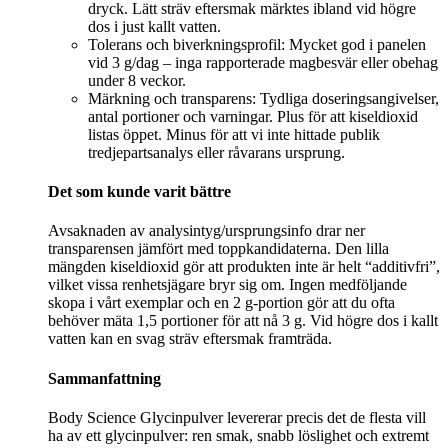
dryck. Lätt sträv eftersmak märktes ibland vid högre
dos i just kallt vatten.
Tolerans och biverkningsprofil: Mycket god i panelen
vid 3 g/dag – inga rapporterade magbesvär eller obehag
under 8 veckor.
Märkning och transparens: Tydliga doseringsangivelser,
antal portioner och varningar. Plus för att kiseldioxid
listas öppet. Minus för att vi inte hittade publik
tredjepartsanalys eller råvarans ursprung.
Det som kunde varit bättre
Avsaknaden av analysintyg/ursprungsinfo drar ner
transparensen jämfört med toppkandidaterna. Den lilla
mängden kiseldioxid gör att produkten inte är helt “additivfri”,
vilket vissa renhetsjägare bryr sig om. Ingen medföljande
skopa i vårt exemplar och en 2 g-portion gör att du ofta
behöver mäta 1,5 portioner för att nå 3 g. Vid högre dos i kallt
vatten kan en svag sträv eftersmak framträda.
Sammanfattning
Body Science Glycinpulver levererar precis det de flesta vill
ha av ett glycinpulver: ren smak, snabb löslighet och extremt