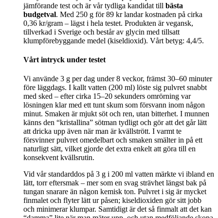
jämförande test och är vår tydliga kandidat till
bästa
budgetval
. Med 250 g för 89 kr landar kostnaden på cirka
0,36 kr/gram – lägst i hela testet. Produkten är vegansk,
tillverkad i Sverige och består av glycin med tillsatt
klumpförebyggande medel (kiseldioxid). Vårt betyg: 4,4/5.
Vårt intryck under testet
Vi använde 3 g per dag under 8 veckor, främst 30–60 minuter
före läggdags. I kallt vatten (200 ml) löste sig pulvret snabbt
med sked – efter cirka 15–20 sekunders omrörning var
lösningen klar med ett tunt skum som försvann inom någon
minut. Smaken är mjukt söt och ren, utan bitterhet. I munnen
känns den “kristallina” sötman tydligt och gör att det går lätt
att dricka upp även när man är kvällstrött. I varmt te
försvinner pulvret omedelbart och smaken smälter in på ett
naturligt sätt, vilket gjorde det extra enkelt att göra till en
konsekvent kvällsrutin.
Vid vår standarddos på 3 g i 200 ml vatten märkte vi ibland en
lätt, torr eftersmak – mer som en svag strävhet längst bak på
tungan snarare än någon kemisk ton. Pulvret i sig är mycket
finmalet och flyter lätt ur påsen; kiseldioxiden gör sitt jobb
och minimerar klumpar. Samtidigt är det så finmalt att det kan
“damma” lite när man mäter upp, och utan medföljande skopa