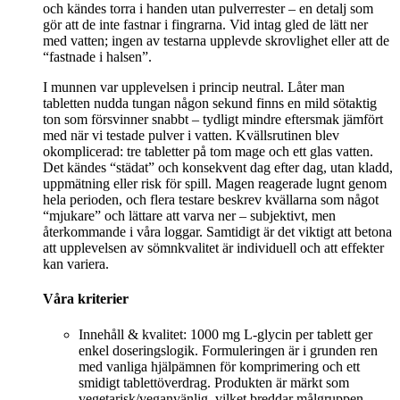
och kändes torra i handen utan pulverrester – en detalj som
gör att de inte fastnar i fingrarna. Vid intag gled de lätt ner
med vatten; ingen av testarna upplevde skrovlighet eller att de
“fastnade i halsen”.
I munnen var upplevelsen i princip neutral. Låter man
tabletten nudda tungan någon sekund finns en mild sötaktig
ton som försvinner snabbt – tydligt mindre eftersmak jämfört
med när vi testade pulver i vatten. Kvällsrutinen blev
okomplicerad: tre tabletter på tom mage och ett glas vatten.
Det kändes “städat” och konsekvent dag efter dag, utan kladd,
uppmätning eller risk för spill. Magen reagerade lugnt genom
hela perioden, och flera testare beskrev kvällarna som något
“mjukare” och lättare att varva ner – subjektivt, men
återkommande i våra loggar. Samtidigt är det viktigt att betona
att upplevelsen av sömnkvalitet är individuell och att effekter
kan variera.
Våra kriterier
Innehåll & kvalitet: 1000 mg L-glycin per tablett ger
enkel doseringslogik. Formuleringen är i grunden ren
med vanliga hjälpämnen för komprimering och ett
smidigt tablettöverdrag. Produkten är märkt som
vegetarisk/veganvänlig, vilket breddar målgruppen.