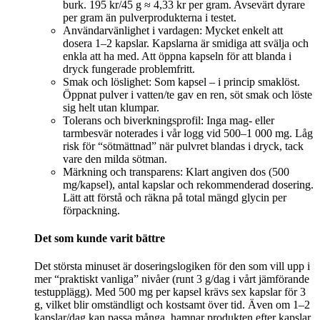
burk. 195 kr/45 g ≈ 4,33 kr per gram. Avsevärt dyrare
per gram än pulverprodukterna i testet.
Användarvänlighet i vardagen: Mycket enkelt att
dosera 1–2 kapslar. Kapslarna är smidiga att svälja och
enkla att ha med. Att öppna kapseln för att blanda i
dryck fungerade problemfritt.
Smak och löslighet: Som kapsel – i princip smaklöst.
Öppnat pulver i vatten/te gav en ren, söt smak och löste
sig helt utan klumpar.
Tolerans och biverkningsprofil: Inga mag- eller
tarmbesvär noterades i vår logg vid 500–1 000 mg. Låg
risk för “sötmättnad” när pulvret blandas i dryck, tack
vare den milda sötman.
Märkning och transparens: Klart angiven dos (500
mg/kapsel), antal kapslar och rekommenderad dosering.
Lätt att förstå och räkna på total mängd glycin per
förpackning.
Det som kunde varit bättre
Det största minuset är doseringslogiken för den som vill upp i
mer “praktiskt vanliga” nivåer (runt 3 g/dag i vårt jämförande
testupplägg). Med 500 mg per kapsel krävs sex kapslar för 3
g, vilket blir omständligt och kostsamt över tid. Även om 1–2
kapslar/dag kan passa många, hamnar produkten efter kapslar