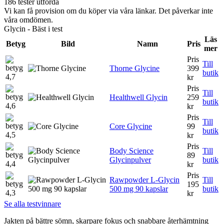
186 tester utförda
Vi kan få provision om du köper via våra länkar. Det påverkar inte
våra omdömen.
Glycin - Bäst i test
Läs
Betyg
Bild
Namn
Pris
mer
Pris
Till
Thorne Glycine
399
butik
4,7
kr
Pris
Till
Healthwell Glycin
259
butik
4,6
kr
Pris
Till
Core Glycine
99
butik
4,5
kr
Pris
Body Science
Till
89
Glycinpulver
butik
4,4
kr
Pris
Rawpowder L-Glycin
Till
195
500 mg 90 kapslar
butik
4,3
kr
Se alla testvinnare
Jakten på bättre sömn, skarpare fokus och snabbare återhämtning