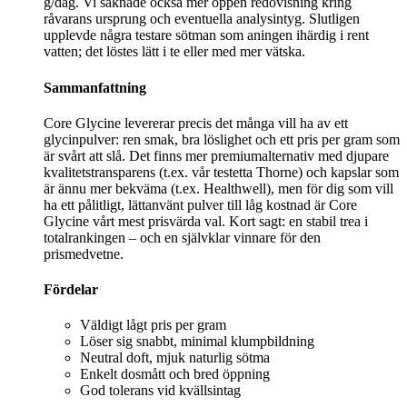
g/dag. Vi saknade också mer öppen redovisning kring
råvarans ursprung och eventuella analysintyg. Slutligen
upplevde några testare sötman som aningen ihärdig i rent
vatten; det löstes lätt i te eller med mer vätska.
Sammanfattning
Core Glycine levererar precis det många vill ha av ett
glycinpulver: ren smak, bra löslighet och ett pris per gram som
är svårt att slå. Det finns mer premiumalternativ med djupare
kvalitetstransparens (t.ex. vår testetta Thorne) och kapslar som
är ännu mer bekväma (t.ex. Healthwell), men för dig som vill
ha ett pålitligt, lättanvänt pulver till låg kostnad är Core
Glycine vårt mest prisvärda val. Kort sagt: en stabil trea i
totalrankingen – och en självklar vinnare för den
prismedvetne.
Fördelar
Väldigt lågt pris per gram
Löser sig snabbt, minimal klumpbildning
Neutral doft, mjuk naturlig sötma
Enkelt dosmått och bred öppning
God tolerans vid kvällsintag