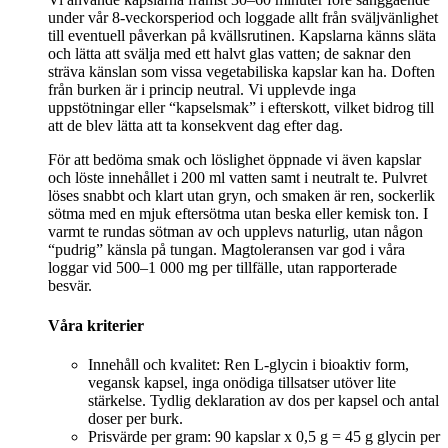
under vår 8‑veckorsperiod och loggade allt från sväljvänlighet
till eventuell påverkan på kvällsrutinen. Kapslarna känns släta
och lätta att svälja med ett halvt glas vatten; de saknar den
sträva känslan som vissa vegetabiliska kapslar kan ha. Doften
från burken är i princip neutral. Vi upplevde inga
uppstötningar eller “kapselsmak” i efterskott, vilket bidrog till
att de blev lätta att ta konsekvent dag efter dag.
För att bedöma smak och löslighet öppnade vi även kapslar
och löste innehållet i 200 ml vatten samt i neutralt te. Pulvret
löses snabbt och klart utan gryn, och smaken är ren, sockerlik
sötma med en mjuk eftersötma utan beska eller kemisk ton. I
varmt te rundas sötman av och upplevs naturlig, utan någon
“pudrig” känsla på tungan. Magtoleransen var god i våra
loggar vid 500–1 000 mg per tillfälle, utan rapporterade
besvär.
Våra kriterier
Innehåll och kvalitet: Ren L‑glycin i bioaktiv form,
vegansk kapsel, inga onödiga tillsatser utöver lite
stärkelse. Tydlig deklaration av dos per kapsel och antal
doser per burk.
Prisvärde per gram: 90 kapslar x 0,5 g = 45 g glycin per