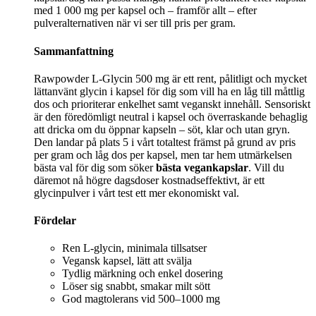
med 1 000 mg per kapsel och – framför allt – efter
pulveralternativen när vi ser till pris per gram.
Sammanfattning
Rawpowder L‑Glycin 500 mg är ett rent, pålitligt och mycket
lättanvänt glycin i kapsel för dig som vill ha en låg till måttlig
dos och prioriterar enkelhet samt veganskt innehåll. Sensoriskt
är den föredömligt neutral i kapsel och överraskande behaglig
att dricka om du öppnar kapseln – söt, klar och utan gryn.
Den landar på plats 5 i vårt totaltest främst på grund av pris
per gram och låg dos per kapsel, men tar hem utmärkelsen
bästa val för dig som söker
bästa vegankapslar
. Vill du
däremot nå högre dagsdoser kostnadseffektivt, är ett
glycinpulver i vårt test ett mer ekonomiskt val.
Fördelar
Ren L‑glycin, minimala tillsatser
Vegansk kapsel, lätt att svälja
Tydlig märkning och enkel dosering
Löser sig snabbt, smakar milt sött
God magtolerans vid 500–1000 mg