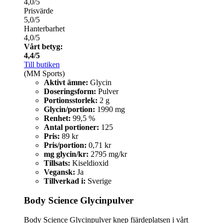
4,0/5
Prisvärde
5,0/5
Hanterbarhet
4,0/5
Vårt betyg:
4,4/5
Till butiken
(MM Sports)
Aktivt ämne:
Glycin
Doseringsform:
Pulver
Portionsstorlek:
2 g
Glycin/portion:
1990 mg
Renhet:
99,5 %
Antal portioner:
125
Pris:
89 kr
Pris/portion:
0,71 kr
mg glycin/kr:
2795 mg/kr
Tillsats:
Kiseldioxid
Vegansk:
Ja
Tillverkad i:
Sverige
Body Science Glycinpulver
Body Science Glycinpulver knep fjärdeplatsen i vårt