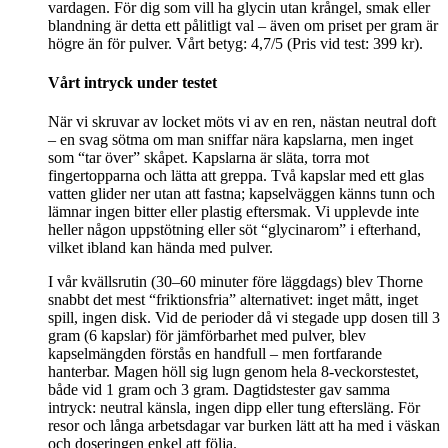
vardagen. För dig som vill ha glycin utan krångel, smak eller
blandning är detta ett pålitligt val – även om priset per gram är
högre än för pulver. Vårt betyg: 4,7/5 (Pris vid test: 399 kr).
Vårt intryck under testet
När vi skruvar av locket möts vi av en ren, nästan neutral doft
– en svag sötma om man sniffar nära kapslarna, men inget
som “tar över” skåpet. Kapslarna är släta, torra mot
fingertopparna och lätta att greppa. Två kapslar med ett glas
vatten glider ner utan att fastna; kapselväggen känns tunn och
lämnar ingen bitter eller plastig eftersmak. Vi upplevde inte
heller någon uppstötning eller söt “glycinarom” i efterhand,
vilket ibland kan hända med pulver.
I vår kvällsrutin (30–60 minuter före läggdags) blev Thorne
snabbt det mest “friktionsfria” alternativet: inget mått, inget
spill, ingen disk. Vid de perioder då vi stegade upp dosen till 3
gram (6 kapslar) för jämförbarhet med pulver, blev
kapselmängden förstås en handfull – men fortfarande
hanterbar. Magen höll sig lugn genom hela 8‑veckorstestet,
både vid 1 gram och 3 gram. Dagtidstester gav samma
intryck: neutral känsla, ingen dipp eller tung eftersläng. För
resor och långa arbetsdagar var burken lätt att ha med i väskan
och doseringen enkel att följa.