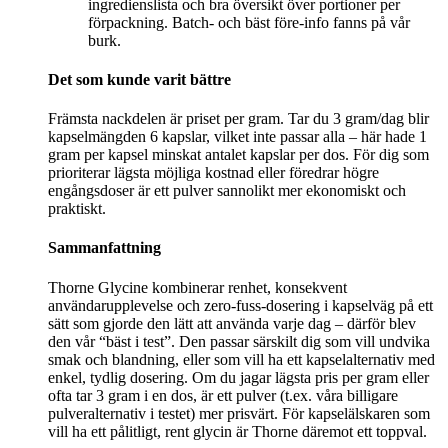
ingredienslista och bra översikt över portioner per
förpackning. Batch- och bäst före-info fanns på vår
burk.
Det som kunde varit bättre
Främsta nackdelen är priset per gram. Tar du 3 gram/dag blir
kapselmängden 6 kapslar, vilket inte passar alla – här hade 1
gram per kapsel minskat antalet kapslar per dos. För dig som
prioriterar lägsta möjliga kostnad eller föredrar högre
engångsdoser är ett pulver sannolikt mer ekonomiskt och
praktiskt.
Sammanfattning
Thorne Glycine kombinerar renhet, konsekvent
användarupplevelse och zero-fuss-dosering i kapselväg på ett
sätt som gjorde den lätt att använda varje dag – därför blev
den vår “bäst i test”. Den passar särskilt dig som vill undvika
smak och blandning, eller som vill ha ett kapselalternativ med
enkel, tydlig dosering. Om du jagar lägsta pris per gram eller
ofta tar 3 gram i en dos, är ett pulver (t.ex. våra billigare
pulveralternativ i testet) mer prisvärt. För kapselälskaren som
vill ha ett pålitligt, rent glycin är Thorne däremot ett toppval.