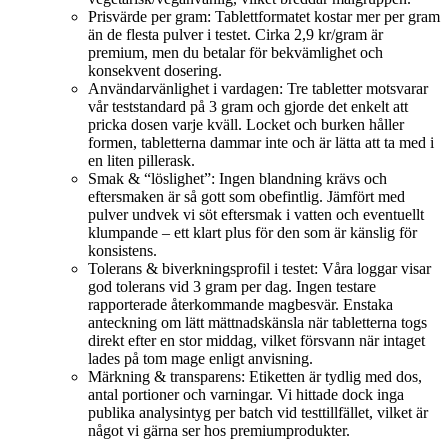
Prisvärde per gram: Tablettformatet kostar mer per gram
än de flesta pulver i testet. Cirka 2,9 kr/gram är
premium, men du betalar för bekvämlighet och
konsekvent dosering.
Användarvänlighet i vardagen: Tre tabletter motsvarar
vår teststandard på 3 gram och gjorde det enkelt att
pricka dosen varje kväll. Locket och burken håller
formen, tabletterna dammar inte och är lätta att ta med i
en liten pillerask.
Smak & “löslighet”: Ingen blandning krävs och
eftersmaken är så gott som obefintlig. Jämfört med
pulver undvek vi söt eftersmak i vatten och eventuellt
klumpande – ett klart plus för den som är känslig för
konsistens.
Tolerans & biverkningsprofil i testet: Våra loggar visar
god tolerans vid 3 gram per dag. Ingen testare
rapporterade återkommande magbesvär. Enstaka
anteckning om lätt mättnadskänsla när tabletterna togs
direkt efter en stor middag, vilket försvann när intaget
lades på tom mage enligt anvisning.
Märkning & transparens: Etiketten är tydlig med dos,
antal portioner och varningar. Vi hittade dock inga
publika analysintyg per batch vid testtillfället, vilket är
något vi gärna ser hos premiumprodukter.