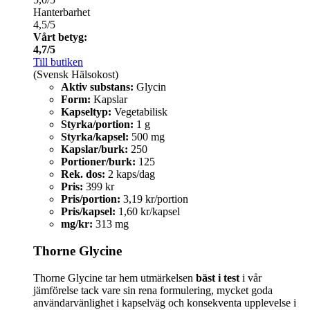
Hanterbarhet
4,5/5
Vårt betyg:
4,7/5
Till butiken
(Svensk Hälsokost)
Aktiv substans:
Glycin
Form:
Kapslar
Kapseltyp:
Vegetabilisk
Styrka/portion:
1 g
Styrka/kapsel:
500 mg
Kapslar/burk:
250
Portioner/burk:
125
Rek. dos:
2 kaps/dag
Pris:
399 kr
Pris/portion:
3,19 kr/portion
Pris/kapsel:
1,60 kr/kapsel
mg/kr:
313 mg
Thorne Glycine
Thorne Glycine tar hem utmärkelsen
bäst i test
i vår
jämförelse tack vare sin rena formulering, mycket goda
användarvänlighet i kapselväg och konsekventa upplevelse i