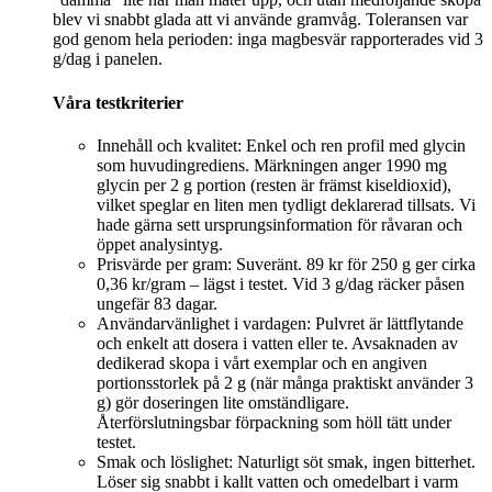
blev vi snabbt glada att vi använde gramvåg. Toleransen var
god genom hela perioden: inga magbesvär rapporterades vid 3
g/dag i panelen.
Våra testkriterier
Innehåll och kvalitet: Enkel och ren profil med glycin
som huvudingrediens. Märkningen anger 1990 mg
glycin per 2 g portion (resten är främst kiseldioxid),
vilket speglar en liten men tydligt deklarerad tillsats. Vi
hade gärna sett ursprungsinformation för råvaran och
öppet analysintyg.
Prisvärde per gram: Suveränt. 89 kr för 250 g ger cirka
0,36 kr/gram – lägst i testet. Vid 3 g/dag räcker påsen
ungefär 83 dagar.
Användarvänlighet i vardagen: Pulvret är lättflytande
och enkelt att dosera i vatten eller te. Avsaknaden av
dedikerad skopa i vårt exemplar och en angiven
portionsstorlek på 2 g (när många praktiskt använder 3
g) gör doseringen lite omständligare.
Återförslutningsbar förpackning som höll tätt under
testet.
Smak och löslighet: Naturligt söt smak, ingen bitterhet.
Löser sig snabbt i kallt vatten och omedelbart i varm