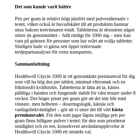
Det som kunde varit bättre
Pris per gram är relativt högt jämfört med pulveralternativ i
testet, vilket också är huvudskälet till att produkten hamnar
strax bakom testvinnaren totalt. Tabletterna är dessutom något
större än genomsnittet – fullt rimligt för 1000 mg – men kan
vara på gränsen för personer som har svårt att svälja tabletter.
Slutligen hade vi gärna sett öppet redovisade
tredjepartsanalyser för extra transparens.
Sammanfattning
Healthwell Glycin 1000 är ett genomtänkt premiumval för dig
som vill ha hög dos per tablett, minimal eftersmak och en
friktionsfri kvällsrutin. Tabletterna är lätta att ta, känns
pålitliga i handen och fungerade stabilt för våra testare under 8
veckor. Det högre priset per gram gör att det inte blir total
vinnare, men helheten – doseringslogik, känsla och
vardagsbekvämlighet – gör att vi utser det till vårt
bästa
premiumvalet
. För den som jagar lägsta möjliga pris per
gram finns billigare pulver i testet; för den som prioriterar
smidighet och en ren, konsekvent användarupplevelse är
Healthwell Glycin 1000 ett utmärkt val.