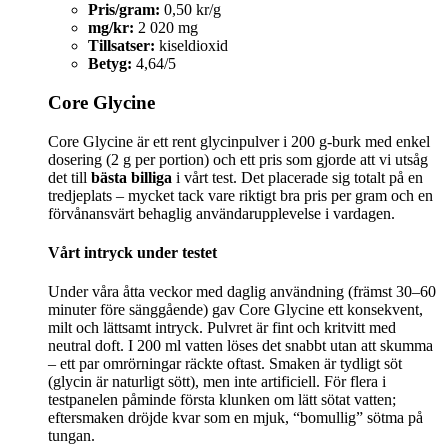
Pris/gram:
0,50 kr/g
mg/kr:
2 020 mg
Tillsatser:
kiseldioxid
Betyg:
4,64/5
Core Glycine
Core Glycine är ett rent glycinpulver i 200 g-burk med enkel
dosering (2 g per portion) och ett pris som gjorde att vi utsåg
det till
bästa billiga
i vårt test. Det placerade sig totalt på en
tredjeplats – mycket tack vare riktigt bra pris per gram och en
förvånansvärt behaglig användarupplevelse i vardagen.
Vårt intryck under testet
Under våra åtta veckor med daglig användning (främst 30–60
minuter före sänggående) gav Core Glycine ett konsekvent,
milt och lättsamt intryck. Pulvret är fint och kritvitt med
neutral doft. I 200 ml vatten löses det snabbt utan att skumma
– ett par omrörningar räckte oftast. Smaken är tydligt söt
(glycin är naturligt sött), men inte artificiell. För flera i
testpanelen påminde första klunken om lätt sötat vatten;
eftersmaken dröjde kvar som en mjuk, “bomullig” sötma på
tungan.