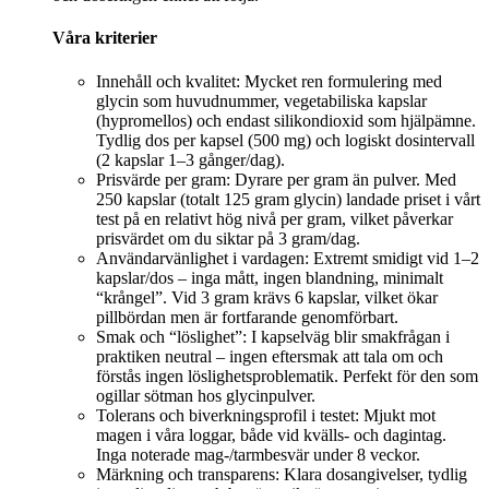
Våra kriterier
Innehåll och kvalitet: Mycket ren formulering med
glycin som huvudnummer, vegetabiliska kapslar
(hypromellos) och endast silikondioxid som hjälpämne.
Tydlig dos per kapsel (500 mg) och logiskt dosintervall
(2 kapslar 1–3 gånger/dag).
Prisvärde per gram: Dyrare per gram än pulver. Med
250 kapslar (totalt 125 gram glycin) landade priset i vårt
test på en relativt hög nivå per gram, vilket påverkar
prisvärdet om du siktar på 3 gram/dag.
Användarvänlighet i vardagen: Extremt smidigt vid 1–2
kapslar/dos – inga mått, ingen blandning, minimalt
“krångel”. Vid 3 gram krävs 6 kapslar, vilket ökar
pillbördan men är fortfarande genomförbart.
Smak och “löslighet”: I kapselväg blir smakfrågan i
praktiken neutral – ingen eftersmak att tala om och
förstås ingen löslighetsproblematik. Perfekt för den som
ogillar sötman hos glycinpulver.
Tolerans och biverkningsprofil i testet: Mjukt mot
magen i våra loggar, både vid kvälls- och dagintag.
Inga noterade mag-/tarmbesvär under 8 veckor.
Märkning och transparens: Klara dosangivelser, tydlig