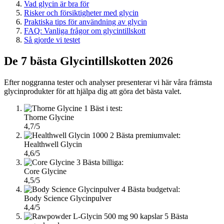
Vad glycin är bra för
Risker och försiktigheter med glycin
Praktiska tips för användning av glycin
FAQ: Vanliga frågor om glycintillskott
Så gjorde vi testet
De 7 bästa Glycintillskotten 2026
Efter noggranna tester och analyser presenterar vi här våra främsta
glycinprodukter för att hjälpa dig att göra det bästa valet.
1
Bäst i test:
Thorne Glycine
4,7/5
2
Bästa premiumvalet:
Healthwell Glycin
4,6/5
3
Bästa billiga:
Core Glycine
4,5/5
4
Bästa budgetval:
Body Science Glycinpulver
4,4/5
5
Bästa