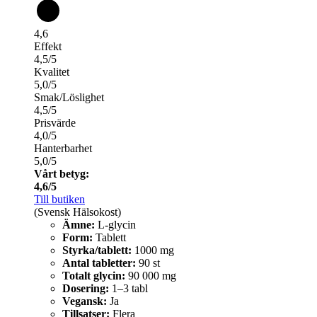
4,6
Effekt
4,5/5
Kvalitet
5,0/5
Smak/Löslighet
4,5/5
Prisvärde
4,0/5
Hanterbarhet
5,0/5
Vårt betyg:
4,6/5
Till butiken
(Svensk Hälsokost)
Ämne:
L-glycin
Form:
Tablett
Styrka/tablett:
1000 mg
Antal tabletter:
90 st
Totalt glycin:
90 000 mg
Dosering:
1–3 tabl
Vegansk:
Ja
Tillsatser:
Flera