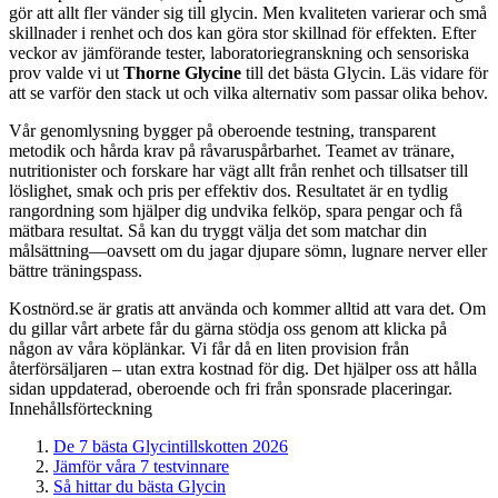
gör att allt fler vänder sig till glycin. Men kvaliteten varierar och små
skillnader i renhet och dos kan göra stor skillnad för effekten. Efter
veckor av jämförande tester, laboratoriegranskning och sensoriska
prov valde vi ut
Thorne Glycine
till det bästa Glycin. Läs vidare för
att se varför den stack ut och vilka alternativ som passar olika behov.
Vår genomlysning bygger på oberoende testning, transparent
metodik och hårda krav på råvaruspårbarhet. Teamet av tränare,
nutritionister och forskare har vägt allt från renhet och tillsatser till
löslighet, smak och pris per effektiv dos. Resultatet är en tydlig
rangordning som hjälper dig undvika felköp, spara pengar och få
mätbara resultat. Så kan du tryggt välja det som matchar din
målsättning—oavsett om du jagar djupare sömn, lugnare nerver eller
bättre träningspass.
Kostnörd.se är gratis att använda och kommer alltid att vara det. Om
du gillar vårt arbete får du gärna stödja oss genom att klicka på
någon av våra köplänkar. Vi får då en liten provision från
återförsäljaren – utan extra kostnad för dig. Det hjälper oss att hålla
sidan uppdaterad, oberoende och fri från sponsrade placeringar.
Innehållsförteckning
De 7 bästa Glycintillskotten 2026
Jämför våra 7 testvinnare
Så hittar du bästa Glycin