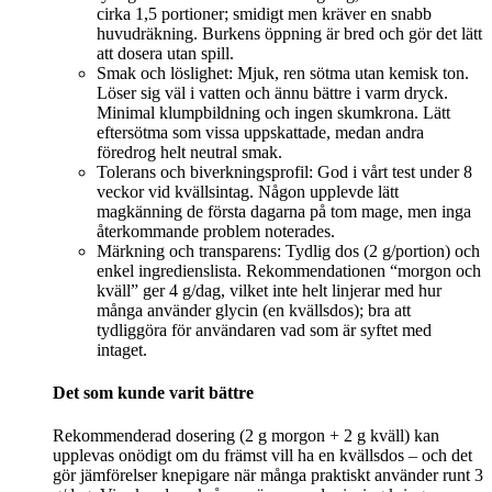
cirka 1,5 portioner; smidigt men kräver en snabb
huvudräkning. Burkens öppning är bred och gör det lätt
att dosera utan spill.
Smak och löslighet: Mjuk, ren sötma utan kemisk ton.
Löser sig väl i vatten och ännu bättre i varm dryck.
Minimal klumpbildning och ingen skumkrona. Lätt
eftersötma som vissa uppskattade, medan andra
föredrog helt neutral smak.
Tolerans och biverkningsprofil: God i vårt test under 8
veckor vid kvällsintag. Någon upplevde lätt
magkänning de första dagarna på tom mage, men inga
återkommande problem noterades.
Märkning och transparens: Tydlig dos (2 g/portion) och
enkel ingredienslista. Rekommendationen “morgon och
kväll” ger 4 g/dag, vilket inte helt linjerar med hur
många använder glycin (en kvällsdos); bra att
tydliggöra för användaren vad som är syftet med
intaget.
Det som kunde varit bättre
Rekommenderad dosering (2 g morgon + 2 g kväll) kan
upplevas onödigt om du främst vill ha en kvällsdos – och det
gör jämförelser knepigare när många praktiskt använder runt 3