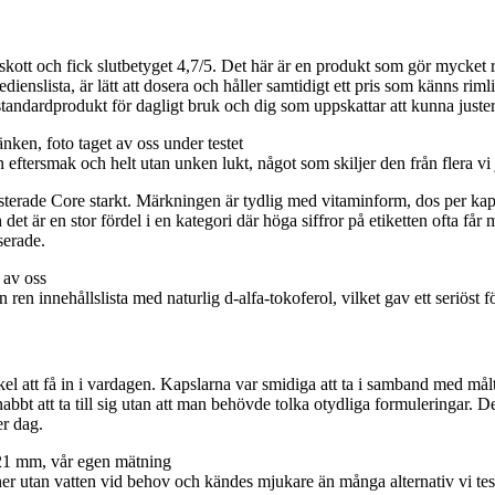
skott och fick slutbetyget 4,7/5. Det här är en produkt som gör mycket rät
redienslista, är lätt att dosera och håller samtidigt ett pris som känns r
standardprodukt för dagligt bruk och dig som uppskattar att kunna juste
tan eftersmak och helt utan unken lukt, något som skiljer den från flera v
terade Core starkt. Märkningen är tydlig med vitaminform, dos per kapse
 är en stor fördel i en kategori där höga siffror på etiketten ofta få
serade.
en innehållslista med naturlig d‑alfa‑tokoferol, vilket gav ett seriöst fö
 att få in i vardagen. Kapslarna var smidiga att ta i samband med målti
bbt att ta till sig utan att man behövde tolka otydliga formuleringar. Det
er dag.
ner utan vatten vid behov och kändes mjukare än många alternativ vi tes