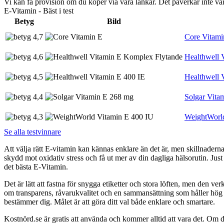
Vi kan få provision om du köper via våra länkar. Det påverkar inte 
E-Vitamin - Bäst i test
Betyg
Bild
4,7
Core Vitami
4,6
Healthwell 
4,5
Healthwell 
4,4
Solgar Vita
4,3
WeightWorld
Se alla testvinnare
Att välja rätt E-vitamin kan kännas enklare än det är, men skillnader
skydd mot oxidativ stress och få ut mer av din dagliga hälsorutin. Just
det bästa E-Vitamin.
Det är lätt att fastna för snygga etiketter och stora löften, men den ver
om transparens, råvarukvalitet och en sammansättning som håller hög s
bestämmer dig. Målet är att göra ditt val både enklare och smartare.
Kostnörd.se är gratis att använda och kommer alltid att vara det. Om du