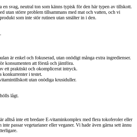
a en svag, neutral ton som känns typisk för den här typen av tillskott.
ned utan större problem tillsammans med mat och vatten, och vi
rodukt som inte stör rutinen utan smälter in i den.
.
rmulan är enkel och fokuserad, utan onödigt många extra ingredienser.
 för konsumenten att förstå och jämföra.
 ett praktiskt och okomplicerat intryck.
 konkurrenter i testet.
itamintillskott utan onödiga krusiduller.
ölls lågt.
 alltså inte ett bredare E-vitaminkomplex med flera tokoferoler eller
n inte passar vegetarianer eller veganer. Vi hade även gärna sett ännu
terligare.