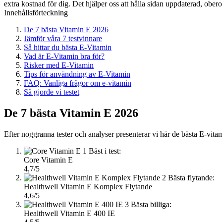
extra kostnad för dig. Det hjälper oss att hålla sidan uppdaterad, ober
Innehållsförteckning
De 7 bästa Vitamin E 2026
Jämför våra 7 testvinnare
Så hittar du bästa E-Vitamin
Vad är E-Vitamin bra för?
Risker med E-Vitamin
Tips för användning av E-Vitamin
FAQ: Vanliga frågor om e-vitamin
Så gjorde vi testet
De 7 bästa Vitamin E 2026
Efter noggranna tester och analyser presenterar vi här de bästa E-vitam
1
Bäst i test:
Core Vitamin E
4,7/5
2
Bästa flytande:
Healthwell Vitamin E Komplex Flytande
4,6/5
3
Bästa billiga:
Healthwell Vitamin E 400 IE