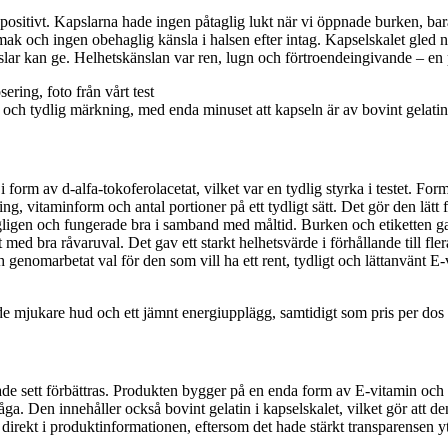
 positivt. Kapslarna hade ingen påtaglig lukt när vi öppnade burken, bar
mak och ingen obehaglig känsla i halsen efter intag. Kapselskalet gled 
slar kan ge. Helhetskänslan var ren, lugn och förtroendeingivande – en p
och tydlig märkning, med enda minuset att kapseln är av bovint gelatin
 form av d-alfa-tokoferolacetat, vilket var en tydlig styrka i testet. Fo
g, vitaminform och antal portioner på ett tydligt sätt. Det gör den lätt
gligen och fungerade bra i samband med måltid. Burken och etiketten gav
d bra råvaruval. Det gav ett starkt helhetsvärde i förhållande till flera
enomarbetat val för den som vill ha ett rent, tydligt och lättanvänt E-v
vde mjukare hud och ett jämnt energiupplägg, samtidigt som pris per dos h
e sett förbättras. Produkten bygger på en enda form av E-vitamin och är
ga. Den innehåller också bovint gelatin i kapselskalet, vilket gör att de
irekt i produktinformationen, eftersom det hade stärkt transparensen yt