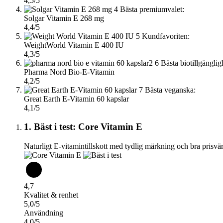
4,5/5
4
Bästa premiumvalet:
Solgar Vitamin E 268 mg
4,4/5
5
Kundfavoriten:
WeightWorld Vitamin E 400 IU
4,3/5
6
Bästa biotillgänglig
Pharma Nord Bio-E-Vitamin
4,2/5
7
Bästa veganska:
Great Earth E-Vitamin 60 kapslar
4,1/5
1. Bäst i test: Core Vitamin E
Naturligt E-vitamintillskott med tydlig märkning och bra prisvä
4,7
Kvalitet & renhet
5,0/5
Användning
4,0/5