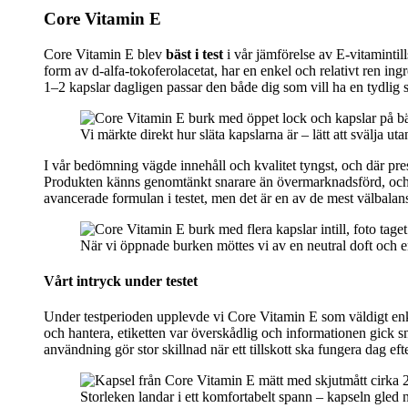
Core Vitamin E
Core Vitamin E blev
bäst i test
i vår jämförelse av E-vitamintill
form av d-alfa-tokoferolacetat, har en enkel och relativt ren ing
1–2 kapslar dagligen passar den både dig som vill ha en tydlig 
Vi märkte direkt hur släta kapslarna är – lätt att svälja u
I vår bedömning vägde innehåll och kvalitet tyngst, och där pres
Produkten känns genomtänkt snarare än övermarknadsförd, och det
avancerade formulan i testet, men det är en av de mest välbalan
När vi öppnade burken möttes vi av en neutral doft och en r
Vårt intryck under testet
Under testperioden upplevde vi Core Vitamin E som väldigt enkel
och hantera, etiketten var överskådlig och informationen gick sna
användning gör stor skillnad när ett tillskott ska fungera dag eft
Storleken landar i ett komfortabelt spann – kapseln gled 