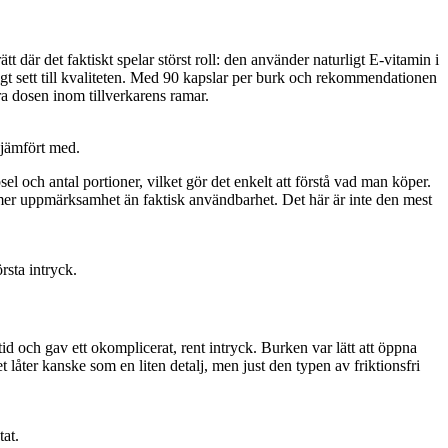
t där det faktiskt spelar störst roll: den använder naturligt E-vitamin i
imligt sett till kvaliteten. Med 90 kapslar per burk och rekommendationen
ra dosen inom tillverkarens ramar.
i jämfört med.
l och antal portioner, vilket gör det enkelt att förstå vad man köper.
r mer uppmärksamhet än faktisk användbarhet. Det här är inte den mest
rsta intryck.
d och gav ett okomplicerat, rent intryck. Burken var lätt att öppna
 låter kanske som en liten detalj, men just den typen av friktionsfri
tat.