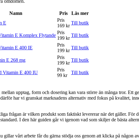
våra omdömen.
Namn
Pris
Läs mer
Pris
n E
Till butik
169 kr
Pris
Vitamin E Komplex Flytande
Till butik
199 kr
Pris
Vitamin E 400 IE
Till butik
199 kr
Pris
min E 268 mg
Till butik
199 kr
Pris
 Vitamin E 400 IU
Till butik
99 kr
na mellan upptag, form och dosering kan vara större än många tror. Ett 
 därför har vi granskat marknadens alternativ med fokus på kvalitet, inne
kliga frågan är vilken produkt som faktiskt levererar när det gäller. För d
tandard. I den här guiden går vi igenom vad som skiljer de bästa alter
 gillar vårt arbete får du gärna stödja oss genom att klicka på någon av 