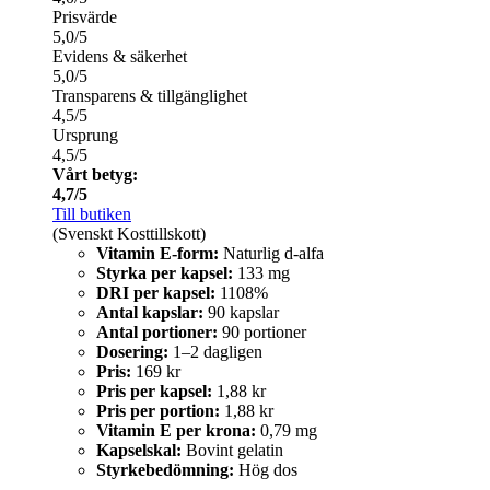
Prisvärde
5,0/5
Evidens & säkerhet
5,0/5
Transparens & tillgänglighet
4,5/5
Ursprung
4,5/5
Vårt betyg:
4,7/5
Till butiken
(Svenskt Kosttillskott)
Vitamin E-form:
Naturlig d-alfa
Styrka per kapsel:
133 mg
DRI per kapsel:
1108%
Antal kapslar:
90 kapslar
Antal portioner:
90 portioner
Dosering:
1–2 dagligen
Pris:
169 kr
Pris per kapsel:
1,88 kr
Pris per portion:
1,88 kr
Vitamin E per krona:
0,79 mg
Kapselskal:
Bovint gelatin
Styrkebedömning:
Hög dos