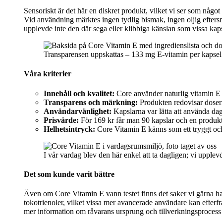
Sensoriskt är det här en diskret produkt, vilket vi ser som något
Vid användning märktes ingen tydlig bismak, ingen oljig efters
upplevde inte den där sega eller klibbiga känslan som vissa kap
Transparensen uppskattas – 133 mg E‑vitamin per kapsel 
Våra kriterier
Innehåll och kvalitet:
Core använder naturlig vitamin E i
Transparens och märkning:
Produkten redovisar doserin
Användarvänlighet:
Kapslarna var lätta att använda da
Prisvärde:
För 169 kr får man 90 kapslar och en produkt me
Helhetsintryck:
Core Vitamin E känns som ett tryggt och g
I vår vardag blev den här enkel att ta dagligen; vi upple
Det som kunde varit bättre
Även om Core Vitamin E vann testet finns det saker vi gärna had
tokotrienoler, vilket vissa mer avancerade användare kan efterfrå
mer information om råvarans ursprung och tillverkningsprocess d