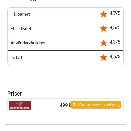
4,7/5
Hållbarhet:
4,5/5
Effektivitet:
4,3/5
Användarvänlighet:
4,5/5
Totalt:
Priser
499 kr
Till Bagaren och kocken