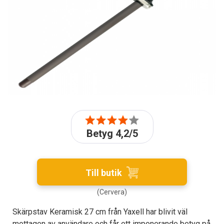
Betyg 4,2/5
Till butik
(Cervera)
Skärpstav Keramisk 27 cm från Yaxell har blivit väl
mottagen av användare och får ett imponerande betyg på