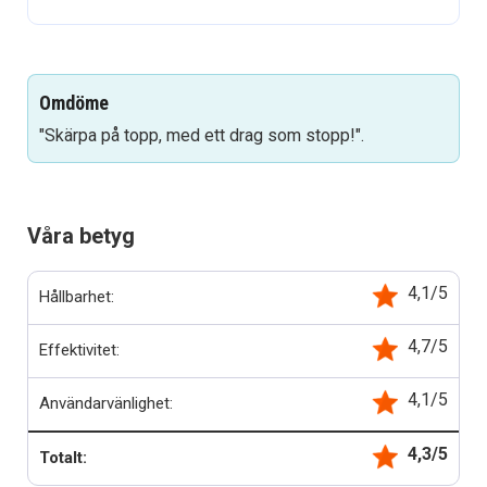
Omdöme
"Skärpa på topp, med ett drag som stopp!".
Våra betyg
4,1/5
Hållbarhet:
4,7/5
Effektivitet:
4,1/5
Användarvänlighet:
4,3/5
Totalt: