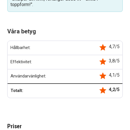
toppform!".
Våra betyg
4,7/5
Hållbarhet:
3,8/5
Effektivitet:
4,1/5
Användarvänlighet:
4,2/5
Totalt:
Priser