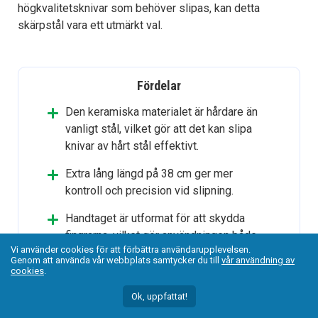
högkvalitetsknivar som behöver slipas, kan detta
skärpstål vara ett utmärkt val.
Fördelar
Den keramiska materialet är hårdare än
vanligt stål, vilket gör att det kan slipa
knivar av hårt stål effektivt.
Extra lång längd på 38 cm ger mer
kontroll och precision vid slipning.
Handtaget är utformat för att skydda
fingrarna, vilket gör användningen både
Vi använder cookies för att förbättra användarupplevelsen.
säker och bekväm.
Genom att använda vår webbplats samtycker du till
vår användning av
cookies
.
Får höga betyg för sin förmåga att göra
knivbladen vassa och för sin hållbarhet.
Ok, uppfattat!