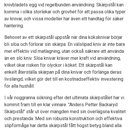
knivbladets egg vid regelbunden användning. Skärpstål kan
komma i olika storlekar och grovhet för att passa olika typer
av knivar, och vissa modeller har även ett handtag för säker
hantering.
Behovet av ett skärpstål uppstår när dina köksknivar börjar
bli slöa och förlorar sin skärpa. En välslipad kniv är inte bara
mer effektiv vid matlagning, utan också säkrare att använda
än en slö kniv. Slöa knivar kräver mer kraft vid användning,
vilket ökar risken för olyckor i köket. Ett skärpstål kan
enkelt återställa skärpan på dina knivar och förlänga deras
livslängd, vilket gör det till en kostnadseffektiv investering
för alla hushåll.
I vår noggranna sökning efter det ultimata skärpstålet har vi
kommit fram till en klar vinnare. "Anders Petter Backaryd
Skärpstål" står ut över mängden med sin överlägsna kvalitet
och prestanda. Med sin robusta konstruktion och effektiva
slipförmåga har detta skärpstål fått högst betyg bland alla