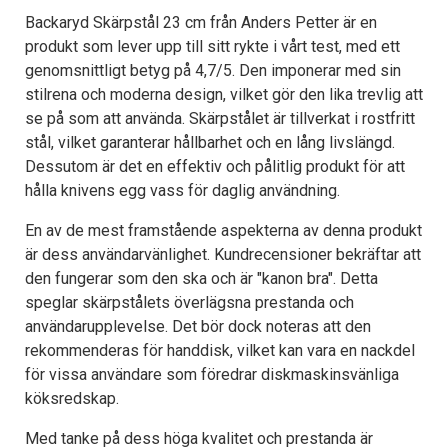
Backaryd Skärpstål 23 cm från Anders Petter är en
produkt som lever upp till sitt rykte i vårt test, med ett
genomsnittligt betyg på 4,7/5. Den imponerar med sin
stilrena och moderna design, vilket gör den lika trevlig att
se på som att använda. Skärpstålet är tillverkat i rostfritt
stål, vilket garanterar hållbarhet och en lång livslängd.
Dessutom är det en effektiv och pålitlig produkt för att
hålla knivens egg vass för daglig användning.
En av de mest framstående aspekterna av denna produkt
är dess användarvänlighet. Kundrecensioner bekräftar att
den fungerar som den ska och är "kanon bra". Detta
speglar skärpstålets överlägsna prestanda och
användarupplevelse. Det bör dock noteras att den
rekommenderas för handdisk, vilket kan vara en nackdel
för vissa användare som föredrar diskmaskinsvänliga
köksredskap.
Med tanke på dess höga kvalitet och prestanda är