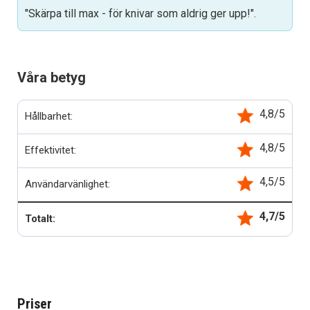
"Skärpa till max - för knivar som aldrig ger upp!".
Våra betyg
4,8/5
Hållbarhet:
4,8/5
Effektivitet:
4,5/5
Användarvänlighet:
4,7/5
Totalt:
Priser