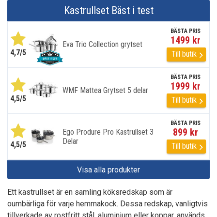
Kastrullset Bäst i test
BÄSTA PRIS
1499 kr
Eva Trio Collection grytset
4,7/5
Till butik
BÄSTA PRIS
1999 kr
WMF Mattea Grytset 5 delar
4,5/5
Till butik
BÄSTA PRIS
899 kr
Ego Produre Pro Kastrullset 3
Delar
4,5/5
Till butik
Visa alla produkter
Ett kastrullset är en samling köksredskap som är
oumbärliga för varje hemmakock. Dessa redskap, vanligtvis
tillverkade av rostfritt stål, aluminium eller koppar, används