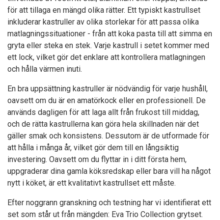
för att tillaga en mängd olika rätter. Ett typiskt kastrullset
inkluderar kastruller av olika storlekar för att passa olika
matlagningssituationer - från att koka pasta till att simma en
gryta eller steka en stek. Varje kastrull i setet kommer med
ett lock, vilket gör det enklare att kontrollera matlagningen
och hålla värmen inuti.
En bra uppsättning kastruller är nödvändig för varje hushåll,
oavsett om du är en amatörkock eller en professionell. De
används dagligen för att laga allt från frukost till middag,
och de rätta kastrullerna kan göra hela skillnaden när det
gäller smak och konsistens. Dessutom är de utformade för
att hålla i många år, vilket gör dem till en långsiktig
investering. Oavsett om du flyttar in i ditt första hem,
uppgraderar dina gamla köksredskap eller bara vill ha något
nytt i köket, är ett kvalitativt kastrullset ett måste.
Efter noggrann granskning och testning har vi identifierat ett
set som står ut från mängden: Eva Trio Collection grytset.