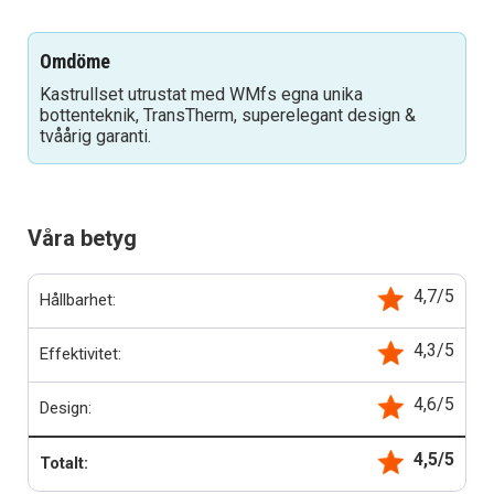
Omdöme
Kastrullset utrustat med WMfs egna unika
bottenteknik, TransTherm, superelegant design &
tvåårig garanti.
Våra betyg
4,7/5
Hållbarhet:
4,3/5
Effektivitet:
4,6/5
Design:
4,5/5
Totalt: