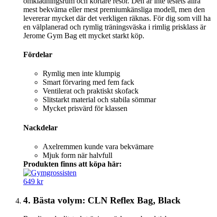
omklädningsrum och kortare resor. Den är inte testets allra
mest bekväma eller mest premiumkänsliga modell, men den
levererar mycket där det verkligen räknas. För dig som vill ha
en välplanerad och rymlig träningsväska i rimlig prisklass är
Jerome Gym Bag ett mycket starkt köp.
Fördelar
Rymlig men inte klumpig
Smart förvaring med fem fack
Ventilerat och praktiskt skofack
Slitstarkt material och stabila sömmar
Mycket prisvärd för klassen
Nackdelar
Axelremmen kunde vara bekvämare
Mjuk form när halvfull
Produkten finns att köpa här:
649 kr
4. Bästa volym: CLN Reflex Bag, Black