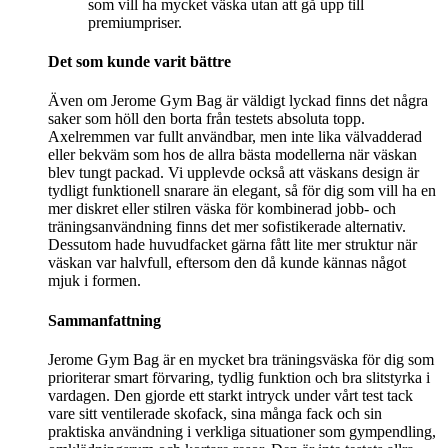
som vill ha mycket väska utan att gå upp till
premiumpriser.
Det som kunde varit bättre
Även om Jerome Gym Bag är väldigt lyckad finns det några
saker som höll den borta från testets absoluta topp.
Axelremmen var fullt användbar, men inte lika välvadderad
eller bekväm som hos de allra bästa modellerna när väskan
blev tungt packad. Vi upplevde också att väskans design är
tydligt funktionell snarare än elegant, så för dig som vill ha en
mer diskret eller stilren väska för kombinerad jobb- och
träningsanvändning finns det mer sofistikerade alternativ.
Dessutom hade huvudfacket gärna fått lite mer struktur när
väskan var halvfull, eftersom den då kunde kännas något
mjuk i formen.
Sammanfattning
Jerome Gym Bag är en mycket bra träningsväska för dig som
prioriterar smart förvaring, tydlig funktion och bra slitstyrka i
vardagen. Den gjorde ett starkt intryck under vårt test tack
vare sitt ventilerade skofack, sina många fack och sin
praktiska användning i verkliga situationer som gympendling,