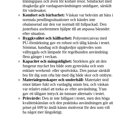
träningspass och även för kortare resor. Småfacket med
dragkedja gör vardagsanvändningen smidigare, särskilt
för värdesaker.
Komfort och bärbarhet:
Väskan var bekväm att bära i
normala pendlingssituationer och kändes inte
obalanserad när den var normalt till fullpackad. Den
justerbara axelremmen hjälpte till att anpassa bärandet
efter situation.
Byggkvalitet och hållbarhet:
Polyestercanvas med
PU-förstärkning gav en robust och tålig känsla i testet.
Sömmar, handtag och dragkedjor upplevdes som
välbyggda och lämpade för regelbunden användning
flera gånger i veckan.
Kapacitet och mångsidighet:
Storleken gör att den
fungerar mycket bra både som gymväska och som
enklare weekend- eller sportväska. Den passar särskilt
bra för dig som ofta bär med dig både skor och ombyte.
Materialegenskaper och underhåll:
Materialet stod
emot lättare fukt och vardaglig smuts bra, och väskan
var relativt enkel att torka av efter användning. Ytan
gav ett tåligare intryck än tunnare alternativ i testet.
Prisvärde:
Den är inte billigast i testet, men den höga
kvalitetskänslan och den praktiska användningen gör att
priset på 699 kr ändå känns motiverat för den som vill
ha något mer långsiktigt.