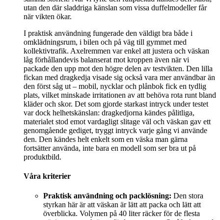
utan den där sladdriga känslan som vissa duffelmodeller får
när vikten ökar.
I praktisk användning fungerade den väldigt bra både i
omklädningsrum, i bilen och på väg till gymmet med
kollektivtrafik. Axelremmen var enkel att justera och väskan
låg förhållandevis balanserat mot kroppen även när vi
packade den upp mot den högre delen av testvikten. Den lilla
fickan med dragkedja visade sig också vara mer användbar än
den först såg ut – mobil, nycklar och plånbok fick en tydlig
plats, vilket minskade irritationen av att behöva rota runt bland
kläder och skor. Det som gjorde starkast intryck under testet
var dock helhetskänslan: dragkedjorna kändes pålitliga,
materialet stod emot vardagligt slitage väl och väskan gav ett
genomgående gediget, tryggt intryck varje gång vi använde
den. Den kändes helt enkelt som en väska man gärna
fortsätter använda, inte bara en modell som ser bra ut på
produktbild.
Våra kriterier
Praktisk användning och packlösning:
Den stora
styrkan här är att väskan är lätt att packa och lätt att
överblicka. Volymen på 40 liter räcker för de flesta