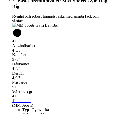
2. Bästa premiumvalet: MM Sports Gym Bag
Big
Rymlig och robust träningsväska med smarta fack och
skofack.
4,6
Användbarhet
4,5/5
Komfort
5,0/5
Hållbarhet
4,5/5
Design
4,0/5
Prisvärde
5,0/5
Vårt betyg:
4,6/5
Till butiken
(MM Sports)
Typ:
Gymväska