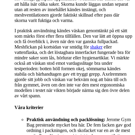
att hålla isär olika saker. Skorna kunde läggas undan separat
utan att resten av innehållet kändes instängt, och
meshventilationen gjorde faktiskt skillnad efter pass där
skorna varit fuktiga och varma.
I praktisk användning kändes väskan genomtänkt på ett sätt
som märks först efter flera tillfällen. Den var lätt att öppna upp
och få överblick i, även när den var ganska fullpackad.
Meshfickan på kortsidan var smidig för
shaker
eller
vattenflaska, och det löstagbara innerfacket fungerade bra för
mindre saker som lås, hörlurar eller hygienartiklar. Vi märkte
också att väskan stod emot vardagsslitage bra under
testperioden: botten höll formen okej, sömmarna kändes
stabila och bärhandtagen gav ett tryggt grepp. Axelremmen
gjorde sitt jobb och väskan var bekväm nog att bära till och
från gymmet, även om den inte var den mest ergonomiska
modellen i testet när vikten började närma sig den övre delen
av vårt spann.
Våra kriterier
Praktisk användning och packlösning:
Jerome Gym
Bag presterade mycket bra här. De fem facken gav god
ordning i packningen, och skofacket var en av de mest