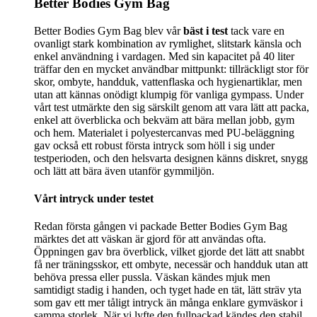
Better Bodies Gym Bag
Better Bodies Gym Bag blev vår
bäst i test
tack vare en
ovanligt stark kombination av rymlighet, slitstark känsla och
enkel användning i vardagen. Med sin kapacitet på 40 liter
träffar den en mycket användbar mittpunkt: tillräckligt stor för
skor, ombyte, handduk, vattenflaska och hygienartiklar, men
utan att kännas onödigt klumpig för vanliga gympass. Under
vårt test utmärkte den sig särskilt genom att vara lätt att packa,
enkel att överblicka och bekväm att bära mellan jobb, gym
och hem. Materialet i polyestercanvas med PU-beläggning
gav också ett robust första intryck som höll i sig under
testperioden, och den helsvarta designen känns diskret, snygg
och lätt att bära även utanför gymmiljön.
Vårt intryck under testet
Redan första gången vi packade Better Bodies Gym Bag
märktes det att väskan är gjord för att användas ofta.
Öppningen gav bra överblick, vilket gjorde det lätt att snabbt
få ner träningsskor, ett ombyte, necessär och handduk utan att
behöva pressa eller pussla. Väskan kändes mjuk men
samtidigt stadig i handen, och tyget hade en tät, lätt sträv yta
som gav ett mer tåligt intryck än många enklare gymväskor i
samma storlek. När vi lyfte den fullpackad kändes den stabil,