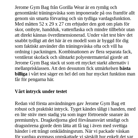
Jerome Gym Bag från Gorilla Wear är en rymlig och
genomtänkt träningsväska som imponerade på oss framför allt
genom sin smarta förvaring och sin tydliga vardagsfunktion.
Med måtten 52 x 29 x 27 cm erbjuder den gott om plats för
skor, ombyte, handduk, vattenflaska och mindre tillbehör utan
att direkt kännas överdimensionerad. Under vårt test blev det
snabbt tydligt att det här är en modell som är byggd för dig
som faktiskt använder din träningsväska ofta och vill ha
ordning i packningen. Kombinationen av flera separata fack,
ventilerat skofack och slitstarkt polyestermaterial gjorde att
Jerome Gym Bag stack ut som ett mycket starkt alternativ i
mellanprisklassen. Att den dessutom fick utmärkelsen
bästa
billiga
i vårt test säger en hel del om hur mycket funktion man
får för pengarna här.
Vårt intryck under testet
Redan vid första användningen gav Jerome Gym Bag ett
robust och praktiskt intryck. Tyget kändes tåligt i handen, med
en lite sträv men stadig yta som inger förtroende snarare än
premiumlyx. Dragkedjorna gled förvånansvärt smidigt och
dragsnörena gjorde dem lätta att få tag i även med svettiga
händer i ett trångt omklädningsrum. När vi packade väskan
för vanliga gympass uppskattade vi särskilt hur enkelt det var