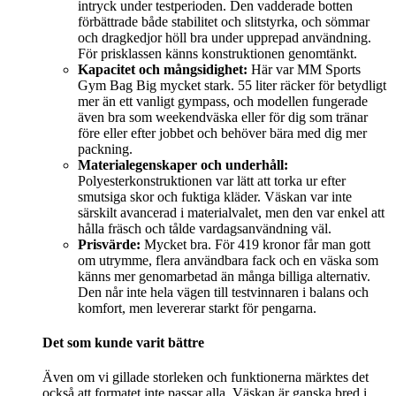
intryck under testperioden. Den vadderade botten
förbättrade både stabilitet och slitstyrka, och sömmar
och dragkedjor höll bra under upprepad användning.
För prisklassen känns konstruktionen genomtänkt.
Kapacitet och mångsidighet:
Här var MM Sports
Gym Bag Big mycket stark. 55 liter räcker för betydligt
mer än ett vanligt gympass, och modellen fungerade
även bra som weekendväska eller för dig som tränar
före eller efter jobbet och behöver bära med dig mer
packning.
Materialegenskaper och underhåll:
Polyesterkonstruktionen var lätt att torka ur efter
smutsiga skor och fuktiga kläder. Väskan var inte
särskilt avancerad i materialvalet, men den var enkel att
hålla fräsch och tålde vardagsanvändning väl.
Prisvärde:
Mycket bra. För 419 kronor får man gott
om utrymme, flera användbara fack och en väska som
känns mer genomarbetad än många billiga alternativ.
Den når inte hela vägen till testvinnaren i balans och
komfort, men levererar starkt för pengarna.
Det som kunde varit bättre
Även om vi gillade storleken och funktionerna märktes det
också att formatet inte passar alla. Väskan är ganska bred i