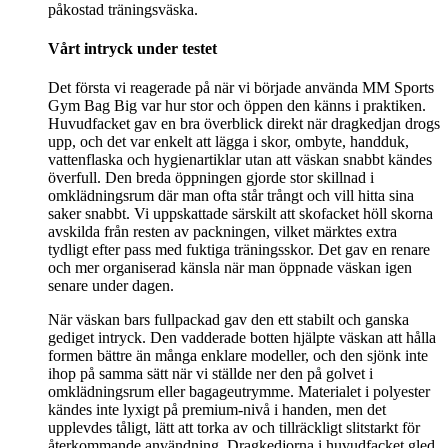
påkostad träningsväska.
Vårt intryck under testet
Det första vi reagerade på när vi började använda MM Sports
Gym Bag Big var hur stor och öppen den känns i praktiken.
Huvudfacket gav en bra överblick direkt när dragkedjan drogs
upp, och det var enkelt att lägga i skor, ombyte, handduk,
vattenflaska och hygienartiklar utan att väskan snabbt kändes
överfull. Den breda öppningen gjorde stor skillnad i
omklädningsrum där man ofta står trångt och vill hitta sina
saker snabbt. Vi uppskattade särskilt att skofacket höll skorna
avskilda från resten av packningen, vilket märktes extra
tydligt efter pass med fuktiga träningsskor. Det gav en renare
och mer organiserad känsla när man öppnade väskan igen
senare under dagen.
När väskan bars fullpackad gav den ett stabilt och ganska
gediget intryck. Den vadderade botten hjälpte väskan att hålla
formen bättre än många enklare modeller, och den sjönk inte
ihop på samma sätt när vi ställde ner den på golvet i
omklädningsrum eller bagageutrymme. Materialet i polyester
kändes inte lyxigt på premium-nivå i handen, men det
upplevdes tåligt, lätt att torka av och tillräckligt slitstarkt för
återkommande användning. Dragkedjorna i huvudfacket gled