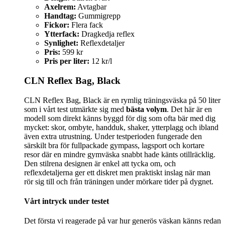
Axelrem:
Avtagbar
Handtag:
Gummigrepp
Fickor:
Flera fack
Ytterfack:
Dragkedja reflex
Synlighet:
Reflexdetaljer
Pris:
599 kr
Pris per liter:
12 kr/l
CLN Reflex Bag, Black
CLN Reflex Bag, Black är en rymlig träningsväska på 50 liter
som i vårt test utmärkte sig med
bästa volym
. Det här är en
modell som direkt känns byggd för dig som ofta bär med dig
mycket: skor, ombyte, handduk, shaker, ytterplagg och ibland
även extra utrustning. Under testperioden fungerade den
särskilt bra för fullpackade gympass, lagsport och kortare
resor där en mindre gymväska snabbt hade känts otillräcklig.
Den stilrena designen är enkel att tycka om, och
reflexdetaljerna ger ett diskret men praktiskt inslag när man
rör sig till och från träningen under mörkare tider på dygnet.
Vårt intryck under testet
Det första vi reagerade på var hur generös väskan känns redan