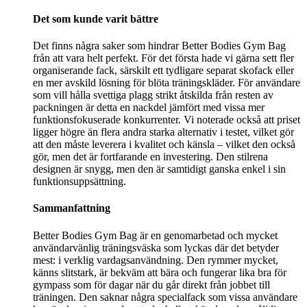
Det som kunde varit bättre
Det finns några saker som hindrar Better Bodies Gym Bag
från att vara helt perfekt. För det första hade vi gärna sett fler
organiserande fack, särskilt ett tydligare separat skofack eller
en mer avskild lösning för blöta träningskläder. För användare
som vill hålla svettiga plagg strikt åtskilda från resten av
packningen är detta en nackdel jämfört med vissa mer
funktionsfokuserade konkurrenter. Vi noterade också att priset
ligger högre än flera andra starka alternativ i testet, vilket gör
att den måste leverera i kvalitet och känsla – vilket den också
gör, men det är fortfarande en investering. Den stilrena
designen är snygg, men den är samtidigt ganska enkel i sin
funktionsuppsättning.
Sammanfattning
Better Bodies Gym Bag är en genomarbetad och mycket
användarvänlig träningsväska som lyckas där det betyder
mest: i verklig vardagsanvändning. Den rymmer mycket,
känns slitstark, är bekväm att bära och fungerar lika bra för
gympass som för dagar när du går direkt från jobbet till
träningen. Den saknar några specialfack som vissa användare