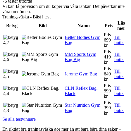
75 tester utförda
Vi kan få provision om du köper via våra länkar. Det påverkar inte
våra omdömen.
Träningsväska - Bäst i test
Läs
Betyg
Bild
Namn
Pris
mer
Pris
Better Bodies Gym
Till
699
4,7
Bag
butik
kr
Pris
MM Sports Gym
Till
419
4,6
Bag Big
butik
kr
Pris
Till
Jerome Gym Bag
649
4,5
butik
kr
Pris
CLN Reflex Bag,
Till
599
4,4
Black
butik
kr
Pris
Star Nutrition Gym
Till
399
4,3
Bag
butik
kr
Se alla testvinnare
En riktigt bra träningsväska gör mer än att bara bära dina saker –