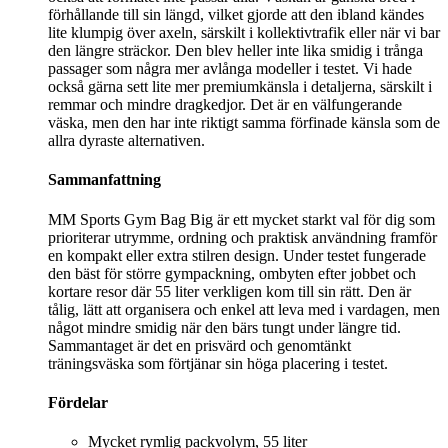
förhållande till sin längd, vilket gjorde att den ibland kändes
lite klumpig över axeln, särskilt i kollektivtrafik eller när vi bar
den längre sträckor. Den blev heller inte lika smidig i trånga
passager som några mer avlånga modeller i testet. Vi hade
också gärna sett lite mer premiumkänsla i detaljerna, särskilt i
remmar och mindre dragkedjor. Det är en välfungerande
väska, men den har inte riktigt samma förfinade känsla som de
allra dyraste alternativen.
Sammanfattning
MM Sports Gym Bag Big är ett mycket starkt val för dig som
prioriterar utrymme, ordning och praktisk användning framför
en kompakt eller extra stilren design. Under testet fungerade
den bäst för större gympackning, ombyten efter jobbet och
kortare resor där 55 liter verkligen kom till sin rätt. Den är
tålig, lätt att organisera och enkel att leva med i vardagen, men
något mindre smidig när den bärs tungt under längre tid.
Sammantaget är det en prisvärd och genomtänkt
träningsväska som förtjänar sin höga placering i testet.
Fördelar
Mycket rymlig packvolym, 55 liter