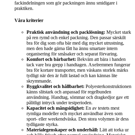
fackindelningen som gör packningen ännu smidigare i
praktiken.
Våra kriterier
Praktisk användning och packlösning:
Mycket stark
på ren rymd och enkel packning. Den passar särskilt
bra för dig som ofta bär med dig mycket utrustning,
men den hade gärna fått ha ännu smartare intern
organisering för småsaker och separat förvaring.
Komfort och bärbarhet:
Bekväm att bära i handen
tack vare bra grepp i handtagen. Axelremmen fungerar
bra för kortare transporter, men väskans storlek märks
tydligt när den är fullt lastad och kan kännas lite
skrymmande.
Byggkvalitet och hållbarhet:
Polyesterkonstruktionen
känns slitstark och anpassad för regelbunden
användning. Handtag, sömmar och dragkedjor gav ett
pålitligt intryck under testperioden.
Kapacitet och mångsidighet:
En av testets mest
rymliga modeller och mycket användbar även som
sport- eller weekendväska. Den stora volymen är dess
tydligaste styrka.
Materialegenskaper och underhåll:
Lätt att torka ur