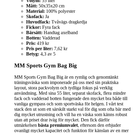
Volym:
55 liter
Mått:
50x35x20 cm
Material:
100% polyester
Skofack:
Ja
Huvudfack:
Tvåvägs dragkedja
Fickor:
Fyra fack
Bärsätt:
Handtag axelband
Botten:
Vadderad
Pris:
419 kr
Pris per liter:
7,62 kr
Betyg:
4,3 av 5
MM Sports Gym Bag Big
MM Sports Gym Bag Big är en rymlig och genomtänkt
träningsväska som imponerade på oss med sin praktiska
layout, stora packvolym och tydliga fokus på verklig
användning. Med sina 55 liter, separat skofack, flera mindre
fack och vadderad botten fungerade den mycket bra både till
vanliga gympass och som sportväska för helgen. I vårt test
stack den ut som ett särskilt starkt val för dig som ofta bär med
dig mycket utrustning och vill ha en väska som känns robust
utan att priset drar iväg för mycket. Den fick därför
utmärkelsen
bästa premiumvalet
, eftersom den erbjuder
ovanligt mycket kapacitet och funktion för känslan av en mer