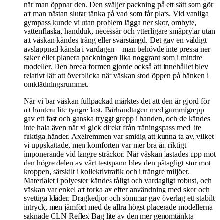
när man öppnar den. Den sväljer packning på ett sätt som gör
att man nästan slutar tänka på vad som får plats. Vid vanliga
gympass kunde vi utan problem lägga ner skor, ombyte,
vattenflaska, handduk, necessär och ytterligare småprylar utan
att väskan kändes trång eller svårstängd. Det gav en väldigt
avslappnad känsla i vardagen – man behövde inte pressa ner
saker eller planera packningen lika noggrant som i mindre
modeller. Den breda formen gjorde också att innehållet blev
relativt lätt att överblicka när väskan stod öppen på bänken i
omklädningsrummet.
När vi bar väskan fullpackad märktes det att den är gjord för
att hantera lite tyngre last. Bärhandtagen med gummigrepp
gav ett fast och ganska tryggt grepp i handen, och de kändes
inte hala även när vi gick direkt från träningspass med lite
fuktiga händer. Axelremmen var smidig att kunna ta av, vilket
vi uppskattade, men komforten var mer bra än riktigt
imponerande vid längre sträckor. När väskan lastades upp mot
den högre delen av vårt testspann blev den påtagligt stor mot
kroppen, särskilt i kollektivtrafik och i trängre miljöer.
Materialet i polyester kändes tåligt och vardagligt robust, och
väskan var enkel att torka av efter användning med skor och
svettiga kläder. Dragkedjor och sömmar gav överlag ett stabilt
intryck, men jämfört med de allra högst placerade modellerna
saknade CLN Reflex Bag lite av den mer genomtänkta