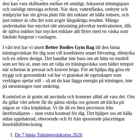
den kan vara skillnaden mellan ett smidigt, fokuserat träningspass
och onödigt stressiga avbrott. När skor, vattenflaska, ombyte och
småprylar har sin givna plats blir det enklare att hålla rutinen, och
just rutiner är ofta det som avgör långsiktiga resultat. Många
underskattar hur mycket rätt utrustning påverkar motivationen, tills
de själva märker hur mycket enklare allt flyter med en väska som
faktiskt fungerar i vardagen.
I vårt test har vi utsett
Better Bodies Gym Bag
till den bästa
träningsväskan för dig som vill kombinera smart förvaring, slitstyrka
och en stilren design. Det handlar inte bara om att hitta en modell
som ser bra ut, utan om att välja en träningsväska som håller tempot
när schemat är pressat och kraven höga. För att hjälpa dig göra ett
tryggt och genomtänkt val har vi granskat de egenskaper som
verkligen spelar roll – så att du kan lägga energin på träningen, inte
på utrustningen runt omkring.
Kostnörd.se är gratis att använda och kommer alltid att vara det. Om
du gillar vårt arbete får du gärna stödja oss genom att klicka på
någon av våra köplänkar. Vi får då en liten provision från
återförsäljaren – utan extra kostnad för dig. Det hjälper oss att hålla
sidan uppdaterad, oberoende och fri från sponsrade placeringar.
Innehållsförteckning
De 7 bästa Träningsväskorna 2026