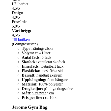
Hållbarhet
4,5/5
Design
4,0/5
Prisvärde
5,0/5
Vårt betyg:
4,5/5
Till butiken
(Gymgrossisten)
Typ:
Träningsväska
Volym:
ca 41 liter
Antal fack:
5 fack
Skofack:
ventilerat skofack
Innerfack:
löstagbart fack
Flaskficka:
meshficka sida
Bärsätt:
handtag axelrem
Upphängning:
flera hängare
Material:
100% polyester
Dragkedjor:
pålitliga dragsnören
Mått:
52x29x27 cm
Pris per liter:
ca 16 kr
Jerome Gym Bag