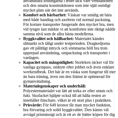
användbara lösningarna i testet tack vare ventilationen
och den smarta konstruktionen som inte stjäl onödigt
mycket plats när det inte används.
Komfort och bärbarhet:
Väskan var smidig att bära
med både handtag och axelrem vid normal packning.
För kortare transporter fungerade den mycket bra, men
vid tyngre last märkte vi att komforten inte riktigt nådde
samma nivå som de allra bästa modellerna.
Byggkvalitet och hållbarhet:
Materialet kändes
slitstarkt och tåligt under testperioden. Dragkedjorna
gav ett pålitligt intryck och sömmarna höll bra trots
upprepad användning, ompackning och transporter i
vardagen.
Kapacitet och mångsidighet:
Storleken räcker väl för
vanliga gympass, ombyte efter jobbet och även enklare
weekendbruk. Det här är en väska som fungerar till mer
än bara träning, även om den främst är optimerad för
gymanvändning.
Materialegenskaper och underhåll:
Polyestermaterialet var lätt att torka av efter smuts och
fukt. Skofacket hjälpte också till att hålla resten av
innehållet fräschare, vilket är ett stort plus i praktiken.
Prisvärde:
För 649 kronor får man mycket funktion,
bra förvaring och solid byggkvalitet. Den känns väl
avvägd prismässigt och är ett av de bättre köpen för dig