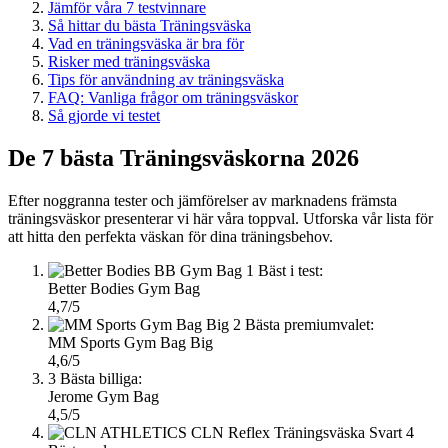
Jämför våra 7 testvinnare
Så hittar du bästa Träningsväska
Vad en träningsväska är bra för
Risker med träningsväska
Tips för användning av träningsväska
FAQ: Vanliga frågor om träningsväskor
Så gjorde vi testet
De 7 bästa Träningsväskorna 2026
Efter noggranna tester och jämförelser av marknadens främsta
träningsväskor presenterar vi här våra toppval. Utforska vår lista för
att hitta den perfekta väskan för dina träningsbehov.
1
Bäst i test:
Better Bodies Gym Bag
4,7/5
2
Bästa premiumvalet:
MM Sports Gym Bag Big
4,6/5
3
Bästa billiga:
Jerome Gym Bag
4,5/5
4