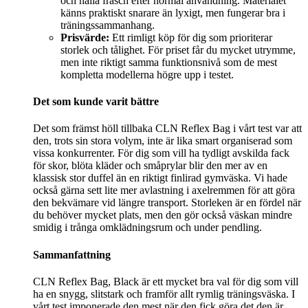
och hålla fräsch efter normal användning. Materialet
känns praktiskt snarare än lyxigt, men fungerar bra i
träningssammanhang.
Prisvärde:
Ett rimligt köp för dig som prioriterar
storlek och tålighet. För priset får du mycket utrymme,
men inte riktigt samma funktionsnivå som de mest
kompletta modellerna högre upp i testet.
Det som kunde varit bättre
Det som främst höll tillbaka CLN Reflex Bag i vårt test var att
den, trots sin stora volym, inte är lika smart organiserad som
vissa konkurrenter. För dig som vill ha tydligt avskilda fack
för skor, blöta kläder och småprylar blir den mer av en
klassisk stor duffel än en riktigt finlirad gymväska. Vi hade
också gärna sett lite mer avlastning i axelremmen för att göra
den bekvämare vid längre transport. Storleken är en fördel när
du behöver mycket plats, men den gör också väskan mindre
smidig i trånga omklädningsrum och under pendling.
Sammanfattning
CLN Reflex Bag, Black är ett mycket bra val för dig som vill
ha en snygg, slitstark och framför allt rymlig träningsväska. I
vårt test imponerade den mest när den fick göra det den är