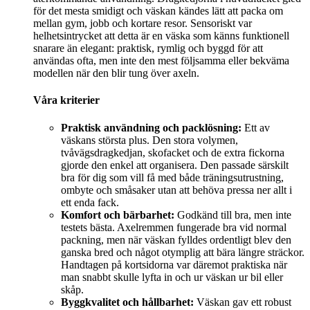
för det mesta smidigt och väskan kändes lätt att packa om
mellan gym, jobb och kortare resor. Sensoriskt var
helhetsintrycket att detta är en väska som känns funktionell
snarare än elegant: praktisk, rymlig och byggd för att
användas ofta, men inte den mest följsamma eller bekväma
modellen när den blir tung över axeln.
Våra kriterier
Praktisk användning och packlösning:
Ett av
väskans största plus. Den stora volymen,
tvåvägsdragkedjan, skofacket och de extra fickorna
gjorde den enkel att organisera. Den passade särskilt
bra för dig som vill få med både träningsutrustning,
ombyte och småsaker utan att behöva pressa ner allt i
ett enda fack.
Komfort och bärbarhet:
Godkänd till bra, men inte
testets bästa. Axelremmen fungerade bra vid normal
packning, men när väskan fylldes ordentligt blev den
ganska bred och något otymplig att bära längre sträckor.
Handtagen på kortsidorna var däremot praktiska när
man snabbt skulle lyfta in och ur väskan ur bil eller
skåp.
Byggkvalitet och hållbarhet:
Väskan gav ett robust