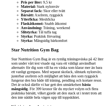
Pris per liter:
9,5 kr
Material:
Stark nylonväv
Separat fack:
Skor eller tvätt
Bärsätt:
Axelrem, ryggsäck
Ytterficka:
Meshficka
Flaskåtkomst:
Snabb åtkomst
Användning:
Träning, weekend
Slitstyrka:
Tål tuffa tag
Styrka:
Praktisk förvaring
Styrka:
Mångsidig bärkomfort
Star Nutrition Gym Bag
Star Nutrition Gym Bag är en rymlig träningsväska på 42 liter
som under vårt test visade sig vara ett väldigt användbart
alternativ för dig som vill ha en väska som klarar mer än bara
ett vanligt gympass. Med separat skofack, slitstark nylonväv,
justerbar axelrem och möjlighet att bära den som ryggsäck
fungerar den bra både till träning, pendling och kortare resor.
Det är också därför vi har gett den utmärkelsen
bästa
mångsidig
. För 399 kronor får du mycket volym och flera
praktiska bärsätt, vilket gjorde att den stack ut i testet trots att
den inte nådde hela vägen upp till toppskiktet.