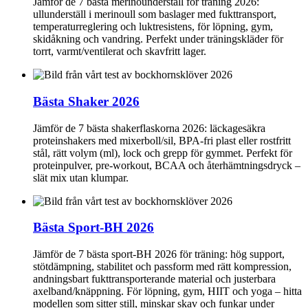
Jämför de 7 bästa merinounderställ för träning 2026:
ullunderställ i merinoull som baslager med fukttransport,
temperaturreglering och luktresistens, för löpning, gym,
skidåkning och vandring. Perfekt under träningskläder för
torrt, varmt/ventilerat och skavfritt lager.
Bästa Shaker 2026
Jämför de 7 bästa shakerflaskorna 2026: läckagesäkra
proteinshakers med mixerboll/sil, BPA-fri plast eller rostfritt
stål, rätt volym (ml), lock och grepp för gymmet. Perfekt för
proteinpulver, pre-workout, BCAA och återhämtningsdryck –
slät mix utan klumpar.
Bästa Sport-BH 2026
Jämför de 7 bästa sport-BH 2026 för träning: hög support,
stötdämpning, stabilitet och passform med rätt kompression,
andningsbart fukttransporterande material och justerbara
axelband/knäppning. För löpning, gym, HIIT och yoga – hitta
modellen som sitter still, minskar skav och funkar under