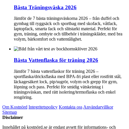
Bästa Träningsväska 2026
Jämför de 7 bästa träningsväskorna 2026 – från duffel och
gymbag till ryggsäck och sportbag med skofack, våtfack,
laptopfack, smarta fack och slitstarkt material. Perfekt för
gym, träning, ombyte och tillbehör i träningskläder, med bra
volym, bärkomfort och vattentålighet.
Bästa Vattenflaska för träning 2026
Jämför 7 bästa vattenflaskor för träning 2026 –
sportflaska/dricksflaska med BPA-fri plast eller rostfritt stål,
läckagesäkert lock, pip/sugrör, volym och grepp för gym,
löpning och pass. Perfekt för smidig vätskeintag i
träningsväskan, med rätt isolering/termoflaska och enkel
rengöring.
Om Kostnörd
Integritetspolicy
Kontakta oss
Användarvillkor
Sitemap
Disclaimer
Innehållet på kostnörd.se är endast avsett för informations- och