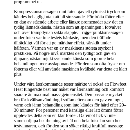
programmet ut.
Kompressionsmassagen runt foten gav ett rytmiskt tryck som
kändes behagligt utan att bli stressande. För trötta fötter efter
en dag av stående arbete eller längre promenader gav det en
tydlig lättnadskänsla, nästan som att spänningen i fotvalvet
och över trampdynan sakta släppte. Triggerpunktsmassagen
under foten var inte testets hårdaste, men den träffade
tillräckligt väl för att ge märkbar effekt, särskilt under
hålfoten. Värmen var en av maskinens största styrkor i
praktiken. På högre nivå märktes den tydligt och gav en
djupare, nästan mjukt svepande känsla som gjorde hela
behandlingen mer avslappnande. För den som ofta fryser om
fötterna eller vill använda maskinen kvällstid var detta ett klart
plus.
Under våra återkommande tester märkte vi också att Flowfeet
Heat fungerade bäst när målet var återhämtning och komfort
snarare än maximal massageintensitet. Den passade mycket
bra för kvällsanvändning i soffan eftersom den gav en lugn,
varm och jämn behandling som inte kändes för hård efter 20–
30 minuter. För personer med känsliga eller lätt ömma fötter
upplevdes detta som en klar fördel. Däremot fick vi inte
samma djupa bearbetning av häl och hela fotsulan som hos
testvinnaren, och för den som söker riktigt kraftfull massage