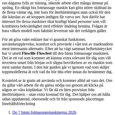
om dagarna fylls av träning, stående arbete eller många timmar på
språng. En riktigt bra fotmassage maskin kan göra större skillnad än
de flesta väntar sig, inte bara för återhämtningen utan också för den
där känslan av att kroppen äntligen får varva ner. Just därför har
intresset för dessa maskiner ökat kraftigt bland personer som vill
kombinera bekvämlighet med effektiv lindring hemma. Frågan är
bara vilken modell som faktiskt levererar när det verkligen gäller.
För att göra valet enklare har vi granskat funktioner,
användarupplevelse, komfort och prisvärde i vårt test av marknadens
mest intressanta alternativ. Efter att ha vägt samman helhetsintrycket
har vi utsett
Flowlife Flowfeet
till den bästa fotmassage maskinen.
Det är ett val som kommer att kännas extra relevant för dig som vill
investera smart från början och slippa besvikelsen av en maskin som
mest samlar damm. I den här guiden går vi igenom vad som skiljer
toppmodellerna åt och vad du bör titta efter innan du bestämmer dig.
Kostnörd.se är gratis att använda och kommer alltid att vara det. Om
du gillar vårt arbete får du gärna stödja oss genom att klicka på
någon av våra köplänkar. Vi får då en liten provision från
återförsäljaren – utan extra kostnad för dig. Det hjälper oss att hålla
sidan uppdaterad, oberoende och fri från sponsrade placeringar.
Innehållsförteckning
De 7 bästa fotmassagemaskinerna 2026