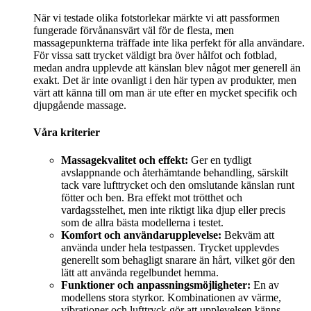
När vi testade olika fotstorlekar märkte vi att passformen
fungerade förvånansvärt väl för de flesta, men
massagepunkterna träffade inte lika perfekt för alla användare.
För vissa satt trycket väldigt bra över hålfot och fotblad,
medan andra upplevde att känslan blev något mer generell än
exakt. Det är inte ovanligt i den här typen av produkter, men
värt att känna till om man är ute efter en mycket specifik och
djupgående massage.
Våra kriterier
Massagekvalitet och effekt:
Ger en tydligt
avslappnande och återhämtande behandling, särskilt
tack vare lufttrycket och den omslutande känslan runt
fötter och ben. Bra effekt mot trötthet och
vardagsstelhet, men inte riktigt lika djup eller precis
som de allra bästa modellerna i testet.
Komfort och användarupplevelse:
Bekväm att
använda under hela testpassen. Trycket upplevdes
generellt som behagligt snarare än hårt, vilket gör den
lätt att använda regelbundet hemma.
Funktioner och anpassningsmöjligheter:
En av
modellens stora styrkor. Kombinationen av värme,
vibrationer och lufttryck gör att upplevelsen känns