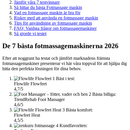
Jämför våra 7 testvinnare
Så hittar du bästa Fotmassage maskin
Vad en fotmassage maskin är bra för
Risker med att använda en fotmassage maskin
Tips för användning av fotmassage maskin
FAQ: Vanliga frågor om fotmassagemaskiner
Så gjorde vi testet
De 7 bästa fotmassagemaskinerna 2026
Efter att noggrant ha testat och jämfört marknadens främsta
fotmassagemaskiner presenterar vi här våra toppval för att hjälpa dig
hitta den perfekta lösningen för dina behov.
1
Bäst i test:
Flowlife Flowfeet
4,7/5
2
Bästa billiga:
TrendRehab Foot Massager
4,6/5
3
Bästa komfort:
Flowfeet Heat
4,5/5
4
Kundfavoriten: