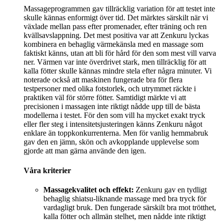
Massageprogrammen gav tillräcklig variation för att testet inte
skulle kännas enformigt över tid. Det märktes särskilt när vi
växlade mellan pass efter promenader, efter träning och ren
kvällsavslappning. Det mest positiva var att Zenkuru lyckas
kombinera en behaglig värmekänsla med en massage som
faktiskt känns, utan att bli för hård för den som mest vill varva
ner. Värmen var inte överdrivet stark, men tillräcklig för att
kalla fötter skulle kännas mindre stela efter några minuter. Vi
noterade också att maskinen fungerade bra för flera
testpersoner med olika fotstorlek, och utrymmet räckte i
praktiken väl för större fötter. Samtidigt märkte vi att
precisionen i massagen inte riktigt nådde upp till de bästa
modellerna i testet. För den som vill ha mycket exakt tryck
eller fler steg i intensitetsjusteringen känns Zenkuru något
enklare än toppkonkurrenterna. Men för vanlig hemmabruk
gav den en jämn, skön och avkopplande upplevelse som
gjorde att man gärna använde den igen.
Våra kriterier
Massagekvalitet och effekt:
Zenkuru gav en tydligt
behaglig shiatsu-liknande massage med bra tryck för
vardagligt bruk. Den fungerade särskilt bra mot trötthet,
kalla fötter och allmän stelhet, men nådde inte riktigt