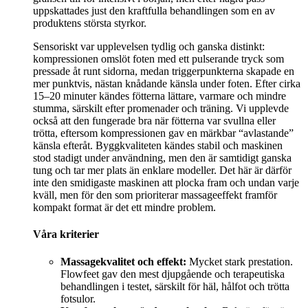
uppskattades just den kraftfulla behandlingen som en av
produktens största styrkor.
Sensoriskt var upplevelsen tydlig och ganska distinkt:
kompressionen omslöt foten med ett pulserande tryck som
pressade åt runt sidorna, medan triggerpunkterna skapade en
mer punktvis, nästan knådande känsla under foten. Efter cirka
15–20 minuter kändes fötterna lättare, varmare och mindre
stumma, särskilt efter promenader och träning. Vi upplevde
också att den fungerade bra när fötterna var svullna eller
trötta, eftersom kompressionen gav en märkbar “avlastande”
känsla efteråt. Byggkvaliteten kändes stabil och maskinen
stod stadigt under användning, men den är samtidigt ganska
tung och tar mer plats än enklare modeller. Det här är därför
inte den smidigaste maskinen att plocka fram och undan varje
kväll, men för den som prioriterar massageeffekt framför
kompakt format är det ett mindre problem.
Våra kriterier
Massagekvalitet och effekt:
Mycket stark prestation.
Flowfeet gav den mest djupgående och terapeutiska
behandlingen i testet, särskilt för häl, hålfot och trötta
fotsulor.