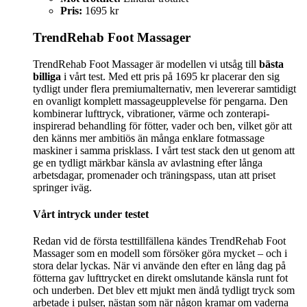
Pris:
1695 kr
TrendRehab Foot Massager
TrendRehab Foot Massager är modellen vi utsåg till
bästa
billiga
i vårt test. Med ett pris på 1695 kr placerar den sig
tydligt under flera premiumalternativ, men levererar samtidigt
en ovanligt komplett massageupplevelse för pengarna. Den
kombinerar lufttryck, vibrationer, värme och zonterapi-
inspirerad behandling för fötter, vader och ben, vilket gör att
den känns mer ambitiös än många enklare fotmassage
maskiner i samma prisklass. I vårt test stack den ut genom att
ge en tydligt märkbar känsla av avlastning efter långa
arbetsdagar, promenader och träningspass, utan att priset
springer iväg.
Vårt intryck under testet
Redan vid de första testtillfällena kändes TrendRehab Foot
Massager som en modell som försöker göra mycket – och i
stora delar lyckas. När vi använde den efter en lång dag på
fötterna gav lufttrycket en direkt omslutande känsla runt fot
och underben. Det blev ett mjukt men ändå tydligt tryck som
arbetade i pulser, nästan som när någon kramar om vaderna