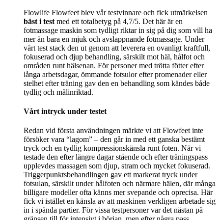
Flowlife Flowfeet blev vår testvinnare och fick utmärkelsen
bäst i test
med ett totalbetyg på 4,7/5. Det här är en
fotmassage maskin som tydligt riktar in sig på dig som vill ha
mer än bara en mjuk och avslappnande fotmassage. Under
vårt test stack den ut genom att leverera en ovanligt kraftfull,
fokuserad och djup behandling, särskilt mot häl, hålfot och
områden runt hälsenan. För personer med trötta fötter efter
långa arbetsdagar, ömmande fotsulor efter promenader eller
stelhet efter träning gav den en behandling som kändes både
tydlig och målinriktad.
Vårt intryck under testet
Redan vid första användningen märkte vi att Flowfeet inte
försöker vara “lagom” – den går in med ett ganska bestämt
tryck och en tydlig kompressionskänsla runt foten. När vi
testade den efter längre dagar stående och efter träningspass
upplevdes massagen som djup, stram och mycket fokuserad.
Triggerpunktsbehandlingen gav ett markerat tryck under
fotsulan, särskilt under hålfoten och närmare hälen, där många
billigare modeller ofta känns mer svepande och oprecisa. Här
fick vi istället en känsla av att maskinen verkligen arbetade sig
in i spända partier. För vissa testpersoner var det nästan på
gränsen till för intensivt i början, men efter några pass