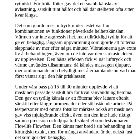
rytmiskt. För trötta fötter gav det en snabb känsla av
avlastning, särskilt runt hålfot och häl där stelheten ofta sitter
kvar längst.
Det som gjorde mest intryck under testet var hur
kombinationen av funktioner påverkade helhetskänslan.
Värmen var inte aggressivt het, men tillräckligt tydlig för att
ge en behaglig, långsam uppvärmning som gjorde att fötterna
slappnade av mer efter några minuter. Vibrationerna gav extra
liv åt behandlingen, även om de inte var den starkaste delen
av upplevelsen. Den bästa effekten fick vi när lufttryck och
värme användes tillsammans: då kändes massagen djupare,
mer omfamnande och betydligt mer återhämtande än vad man
först väntar sig i den här prisklassen.
Under våra pass på 15 till 30 minuter upplevde vi att
maskinen passade särskilt bra för kvällsanvändning hemma.
Den gav en tydlig känsla av att fötterna blev lättare efteråt,
särskilt efter längre promenader eller stillastående arbete. På
testpersoner med ömma fotsulor märktes också att maskinen
gav viss mjukgörande effekt, även om den inte hade riktigt
samma precision och djupa träffsäkerhet som testvinnaren
Flowlife Flowfeet. Den känns mer bred i sin behandling än
kirurgiskt exakt, men för många användare är det också just
det som gör den behaglig.