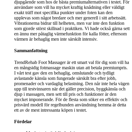
djupgående som hos de bästa premiumalternativen i testet. För
användare som vill ha mycket kraftig knådning eller väldigt
exakt träff mot specifika punkter under foten kan den
upplevas som något bredare och mer generell i sitt arbetssätt.
Vibrationerna bidrar till helheten, men var inte den funktion
som gjorde störst skillnad i praktiken. Vi hade också gärna sett
en ännu mer påtaglig värmefunktion för kalla fötter, eftersom
värmen är behaglig men inte särskilt intensiv.
Sammanfattning
TrendRehab Foot Massager är ett smart val för dig som vill ha
en mångsidig fotmassage maskin utan att betala premiumpris.
I vårt test gav den en behaglig, omslutande och tydligt
avlastande känsla som fungerade särskilt bra efter jobb,
promenader och vardaglig belastning. Den når inte hela vägen
upp till testvinnaren när det gäller precision, byggkänsla och
djup i massagen, men sett till pris och funktioner är den
mycket imponerande. För de flesta som söker en effektiv och
prisvärd modell för regelbunden användning hemma är detta
ett av de mest intressanta köpen i testet.
Fördelar