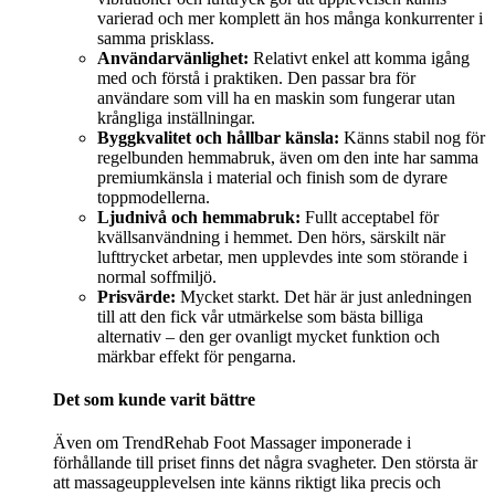
varierad och mer komplett än hos många konkurrenter i
samma prisklass.
Användarvänlighet:
Relativt enkel att komma igång
med och förstå i praktiken. Den passar bra för
användare som vill ha en maskin som fungerar utan
krångliga inställningar.
Byggkvalitet och hållbar känsla:
Känns stabil nog för
regelbunden hemmabruk, även om den inte har samma
premiumkänsla i material och finish som de dyrare
toppmodellerna.
Ljudnivå och hemmabruk:
Fullt acceptabel för
kvällsanvändning i hemmet. Den hörs, särskilt när
lufttrycket arbetar, men upplevdes inte som störande i
normal soffmiljö.
Prisvärde:
Mycket starkt. Det här är just anledningen
till att den fick vår utmärkelse som bästa billiga
alternativ – den ger ovanligt mycket funktion och
märkbar effekt för pengarna.
Det som kunde varit bättre
Även om TrendRehab Foot Massager imponerade i
förhållande till priset finns det några svagheter. Den största är
att massageupplevelsen inte känns riktigt lika precis och