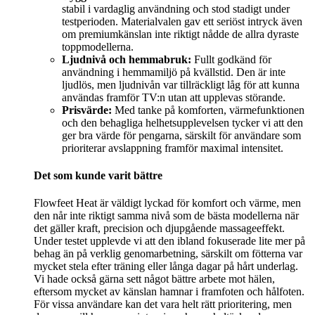
stabil i vardaglig användning och stod stadigt under
testperioden. Materialvalen gav ett seriöst intryck även
om premiumkänslan inte riktigt nådde de allra dyraste
toppmodellerna.
Ljudnivå och hemmabruk:
Fullt godkänd för
användning i hemmamiljö på kvällstid. Den är inte
ljudlös, men ljudnivån var tillräckligt låg för att kunna
användas framför TV:n utan att upplevas störande.
Prisvärde:
Med tanke på komforten, värmefunktionen
och den behagliga helhetsupplevelsen tycker vi att den
ger bra värde för pengarna, särskilt för användare som
prioriterar avslappning framför maximal intensitet.
Det som kunde varit bättre
Flowfeet Heat är väldigt lyckad för komfort och värme, men
den når inte riktigt samma nivå som de bästa modellerna när
det gäller kraft, precision och djupgående massageeffekt.
Under testet upplevde vi att den ibland fokuserade lite mer på
behag än på verklig genomarbetning, särskilt om fötterna var
mycket stela efter träning eller långa dagar på hårt underlag.
Vi hade också gärna sett något bättre arbete mot hälen,
eftersom mycket av känslan hamnar i framfoten och hålfoten.
För vissa användare kan det vara helt rätt prioritering, men