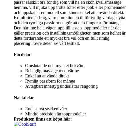
passar särskilt bra för dig som vill ha en skön kvällsmassage
hemma, vill mjuka upp trötta fötter efter jobb eller promenader
och uppskattar en modell som känns enkel att använda direkt.
Komforten är hög, värmefunktionen tillför tydlig vardagsnytta
och den rymliga passformen gör att den fungerar för många.
Den når inte hela vägen upp till testets toppmodeller när det
gäller precision och inställningsmöjligheter, men som helhet är
detta fortfarande ett mycket bra val och en fullt rimlig
placering i övre delen av vårt testfält.
Fördelar
Omslutande och mycket bekväm
Behaglig massage med värme
Enkel att använda direkt
Rymlig passform för många
Avtagbart innertyg underlättar rengöring
Nackdelar
Endast två styrkenivåer
Mindre precision än toppmodeller
Produkten finns att köpa här: