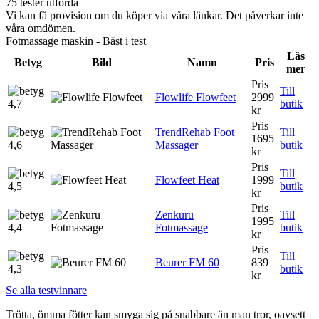
75 tester utförda
Vi kan få provision om du köper via våra länkar. Det påverkar inte
våra omdömen.
Fotmassage maskin - Bäst i test
Läs
Betyg
Bild
Namn
Pris
mer
Pris
Till
Flowlife Flowfeet
2999
4,7
butik
kr
Pris
TrendRehab Foot
Till
1695
4,6
Massager
butik
kr
Pris
Till
Flowfeet Heat
1999
4,5
butik
kr
Pris
Zenkuru
Till
1995
4,4
Fotmassage
butik
kr
Pris
Till
Beurer FM 60
839
4,3
butik
kr
Se alla testvinnare
Trötta, ömma fötter kan smyga sig på snabbare än man tror, oavsett