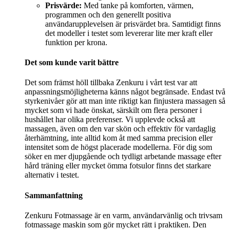
Prisvärde:
Med tanke på komforten, värmen,
programmen och den generellt positiva
användarupplevelsen är prisvärdet bra. Samtidigt finns
det modeller i testet som levererar lite mer kraft eller
funktion per krona.
Det som kunde varit bättre
Det som främst höll tillbaka Zenkuru i vårt test var att
anpassningsmöjligheterna känns något begränsade. Endast två
styrkenivåer gör att man inte riktigt kan finjustera massagen så
mycket som vi hade önskat, särskilt om flera personer i
hushållet har olika preferenser. Vi upplevde också att
massagen, även om den var skön och effektiv för vardaglig
återhämtning, inte alltid kom åt med samma precision eller
intensitet som de högst placerade modellerna. För dig som
söker en mer djupgående och tydligt arbetande massage efter
hård träning eller mycket ömma fotsulor finns det starkare
alternativ i testet.
Sammanfattning
Zenkuru Fotmassage är en varm, användarvänlig och trivsam
fotmassage maskin som gör mycket rätt i praktiken. Den