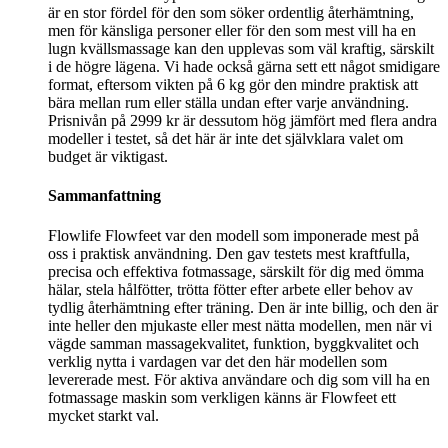
är en stor fördel för den som söker ordentlig återhämtning,
men för känsliga personer eller för den som mest vill ha en
lugn kvällsmassage kan den upplevas som väl kraftig, särskilt
i de högre lägena. Vi hade också gärna sett ett något smidigare
format, eftersom vikten på 6 kg gör den mindre praktisk att
bära mellan rum eller ställa undan efter varje användning.
Prisnivån på 2999 kr är dessutom hög jämfört med flera andra
modeller i testet, så det här är inte det självklara valet om
budget är viktigast.
Sammanfattning
Flowlife Flowfeet var den modell som imponerade mest på
oss i praktisk användning. Den gav testets mest kraftfulla,
precisa och effektiva fotmassage, särskilt för dig med ömma
hälar, stela hålfötter, trötta fötter efter arbete eller behov av
tydlig återhämtning efter träning. Den är inte billig, och den är
inte heller den mjukaste eller mest nätta modellen, men när vi
vägde samman massagekvalitet, funktion, byggkvalitet och
verklig nytta i vardagen var det den här modellen som
levererade mest. För aktiva användare och dig som vill ha en
fotmassage maskin som verkligen känns är Flowfeet ett
mycket starkt val.