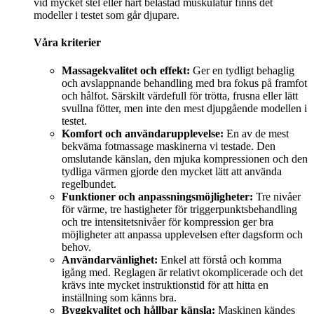
vid mycket stel eller hårt belastad muskulatur finns det
modeller i testet som går djupare.
Våra kriterier
Massagekvalitet och effekt:
Ger en tydligt behaglig
och avslappnande behandling med bra fokus på framfot
och hålfot. Särskilt värdefull för trötta, frusna eller lätt
svullna fötter, men inte den mest djupgående modellen i
testet.
Komfort och användarupplevelse:
En av de mest
bekväma fotmassage maskinerna vi testade. Den
omslutande känslan, den mjuka kompressionen och den
tydliga värmen gjorde den mycket lätt att använda
regelbundet.
Funktioner och anpassningsmöjligheter:
Tre nivåer
för värme, tre hastigheter för triggerpunktsbehandling
och tre intensitetsnivåer för kompression ger bra
möjligheter att anpassa upplevelsen efter dagsform och
behov.
Användarvänlighet:
Enkel att förstå och komma
igång med. Reglagen är relativt okomplicerade och det
krävs inte mycket instruktionstid för att hitta en
inställning som känns bra.
Byggkvalitet och hållbar känsla:
Maskinen kändes