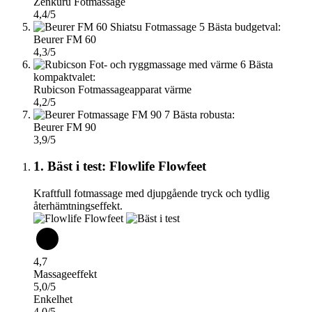
Zenkuru Fotmassage
4,4/5
5
Bästa budgetval:
Beurer FM 60
4,3/5
6
Bästa
kompaktvalet:
Rubicson Fotmassageapparat värme
4,2/5
7
Bästa robusta:
Beurer FM 90
3,9/5
1. Bäst i test: Flowlife Flowfeet
Kraftfull fotmassage med djupgående tryck och tydlig
återhämtningseffekt.
4,7
Massageeffekt
5,0/5
Enkelhet
4,0/5