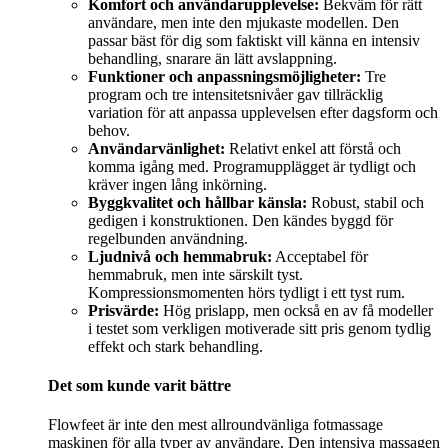
Komfort och användarupplevelse:
Bekväm för rätt
användare, men inte den mjukaste modellen. Den
passar bäst för dig som faktiskt vill känna en intensiv
behandling, snarare än lätt avslappning.
Funktioner och anpassningsmöjligheter:
Tre
program och tre intensitetsnivåer gav tillräcklig
variation för att anpassa upplevelsen efter dagsform och
behov.
Användarvänlighet:
Relativt enkel att förstå och
komma igång med. Programupplägget är tydligt och
kräver ingen lång inkörning.
Byggkvalitet och hållbar känsla:
Robust, stabil och
gedigen i konstruktionen. Den kändes byggd för
regelbunden användning.
Ljudnivå och hemmabruk:
Acceptabel för
hemmabruk, men inte särskilt tyst.
Kompressionsmomenten hörs tydligt i ett tyst rum.
Prisvärde:
Hög prislapp, men också en av få modeller
i testet som verkligen motiverade sitt pris genom tydlig
effekt och stark behandling.
Det som kunde varit bättre
Flowfeet är inte den mest allroundvänliga fotmassage
maskinen för alla typer av användare. Den intensiva massagen