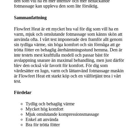
den som vill ha en mer intensiv och mer heltäckande
fotmassage kan uppleva den som lite försiktig.
Sammanfattning
Flowfeet Heat är ett mycket bra val för dig som vill ha en
varm, mjuk och omslutande fotmassage som känns skön att
använda ofta. I vårt test imponerade den framför allt genom
sin tydliga värme, sin höga komfort och sin förmåga att ge
trötta fötter en behaglig återhämtningsstund hemma. Den är
inte testets mest kraftfulla modell och passar bäst för
avslappning snarare än maximal behandling, men just därför
blev den också vår favorit för komfort. För dig som
värdesätter en lugn, varm och lättanvänd fotmassage maskin
är Flowfeet Heat ett starkt köp och en välförtjänt trea i vårt
test.
Fördelar
Tydlig och behaglig värme
Mycket hög komfort
Mjuk omslutande kompressionsmassage
Enkel att använda
Bra för trötta fötter