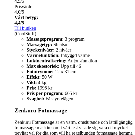
4,5/5
Prisvärde
4,0/5
Vårt betyg:
4,4/5
Till butiken
(CoolStuff)
Massageprogram:
3 program
Massagetyp:
Shiatsu
Styrkenivåer:
2 nivåer
Värmefunktion:
Inbyggd värme
Luktneutralisering:
Anjon-funktion
Max skostorlek:
Upp till 46
Fotutrymme:
12 x 31 cm
Effekt:
50 W
Vikt:
4 kg
Pris:
1995 kr
Pris per program:
665 kr
Svaghet:
Få styrkelägen
Zenkuru Fotmassage
Zenkuru Fotmassage är en varm, omslutande och lättillgänglig
fotmassage maskin som i vårt test visade sig vara ett mycket
trevligt val för dig som vill ha regelbunden fotmassage hemma