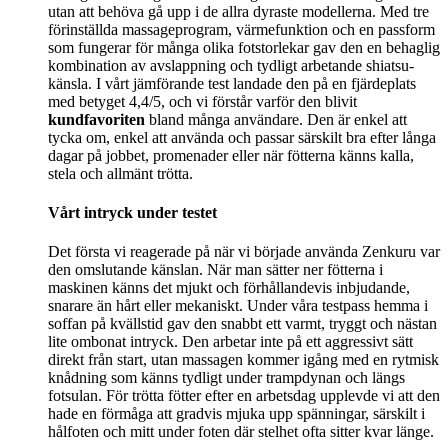
utan att behöva gå upp i de allra dyraste modellerna. Med tre
förinställda massageprogram, värmefunktion och en passform
som fungerar för många olika fotstorlekar gav den en behaglig
kombination av avslappning och tydligt arbetande shiatsu-
känsla. I vårt jämförande test landade den på en fjärdeplats
med betyget 4,4/5, och vi förstår varför den blivit
kundfavoriten
bland många användare. Den är enkel att
tycka om, enkel att använda och passar särskilt bra efter långa
dagar på jobbet, promenader eller när fötterna känns kalla,
stela och allmänt trötta.
Vårt intryck under testet
Det första vi reagerade på när vi började använda Zenkuru var
den omslutande känslan. När man sätter ner fötterna i
maskinen känns det mjukt och förhållandevis inbjudande,
snarare än hårt eller mekaniskt. Under våra testpass hemma i
soffan på kvällstid gav den snabbt ett varmt, tryggt och nästan
lite ombonat intryck. Den arbetar inte på ett aggressivt sätt
direkt från start, utan massagen kommer igång med en rytmisk
knådning som känns tydligt under trampdynan och längs
fotsulan. För trötta fötter efter en arbetsdag upplevde vi att den
hade en förmåga att gradvis mjuka upp spänningar, särskilt i
hålfoten och mitt under foten där stelhet ofta sitter kvar länge.