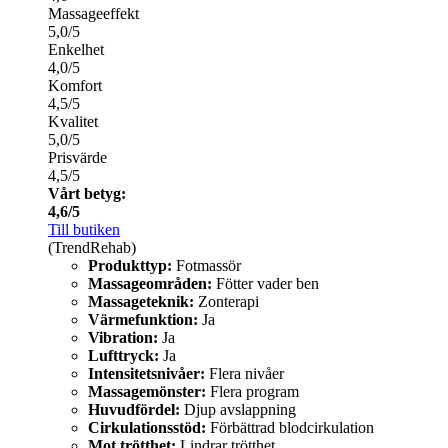
Massageeffekt
5,0/5
Enkelhet
4,0/5
Komfort
4,5/5
Kvalitet
5,0/5
Prisvärde
4,5/5
Vårt betyg:
4,6/5
Till butiken
(TrendRehab)
Produkttyp:
Fotmassör
Massageområden:
Fötter vader ben
Massageteknik:
Zonterapi
Värmefunktion:
Ja
Vibration:
Ja
Lufttryck:
Ja
Intensitetsnivåer:
Flera nivåer
Massagemönster:
Flera program
Huvudfördel:
Djup avslappning
Cirkulationsstöd:
Förbättrad blodcirkulation
Mot trötthet:
Lindrar trötthet