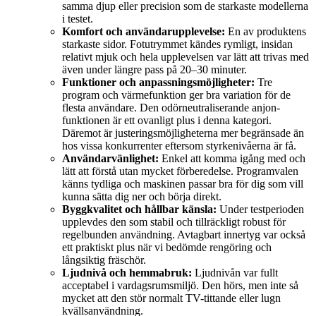
samma djup eller precision som de starkaste modellerna
i testet.
Komfort och användarupplevelse:
En av produktens
starkaste sidor. Fotutrymmet kändes rymligt, insidan
relativt mjuk och hela upplevelsen var lätt att trivas med
även under längre pass på 20–30 minuter.
Funktioner och anpassningsmöjligheter:
Tre
program och värmefunktion ger bra variation för de
flesta användare. Den odörneutraliserande anjon-
funktionen är ett ovanligt plus i denna kategori.
Däremot är justeringsmöjligheterna mer begränsade än
hos vissa konkurrenter eftersom styrkenivåerna är få.
Användarvänlighet:
Enkel att komma igång med och
lätt att förstå utan mycket förberedelse. Programvalen
känns tydliga och maskinen passar bra för dig som vill
kunna sätta dig ner och börja direkt.
Byggkvalitet och hållbar känsla:
Under testperioden
upplevdes den som stabil och tillräckligt robust för
regelbunden användning. Avtagbart innertyg var också
ett praktiskt plus när vi bedömde rengöring och
långsiktig fräschör.
Ljudnivå och hemmabruk:
Ljudnivån var fullt
acceptabel i vardagsrumsmiljö. Den hörs, men inte så
mycket att den stör normalt TV-tittande eller lugn
kvällsanvändning.