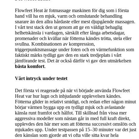
Flowfeet Heat är fotmassage maskinen för dig som i första
hand vill ha en mjuk, varm och omslutande behandling
snarare än den allra hårdaste eller mest djupgående massagen.
I vårt test stack den ut genom att ge en väldigt behaglig
helhetskänsla i vardagen, särskilt efter långa arbetsdagar,
promenader och kvällar när fötterna kändes trötta, stela eller
svullna. Kombinationen av kompression,
triggerpunktsmassage under foten och en värmefunktion som
faktiskt märks tydligt gav den en stark tredjeplats i vårt
jämförande test. Det är också därför vi gav den utmärkelsen
bästa komfort
.
Vårt intryck under testet
Det första vi reagerade på när vi började använda Flowfeet
Heat var hur lugn och inbjudande upplevelsen kändes.
Fötterna glider in relativt smidigt, och redan efter någon minut
börjar värmen bygga upp en tydligt mjuk och avlastande
känsla runt framfot och hålfot. Till skillnad från vissa mer
aggressiva modeller som nästan går in med full kraft direkt,
upplevdes den här mer som att fötterna successivt omslöts och
mjukades upp. Under testpassen på 15–30 minuter var det just
den känslan som gjorde att vi ofta ville sitta kvar hela