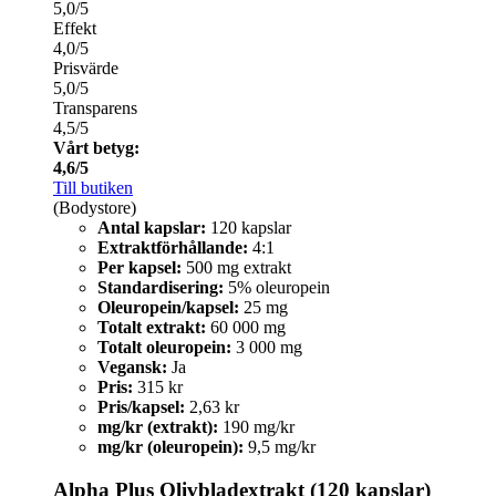
5,0/5
Effekt
4,0/5
Prisvärde
5,0/5
Transparens
4,5/5
Vårt betyg:
4,6/5
Till butiken
(Bodystore)
Antal kapslar:
120 kapslar
Extraktförhållande:
4:1
Per kapsel:
500 mg extrakt
Standardisering:
5% oleuropein
Oleuropein/kapsel:
25 mg
Totalt extrakt:
60 000 mg
Totalt oleuropein:
3 000 mg
Vegansk:
Ja
Pris:
315 kr
Pris/kapsel:
2,63 kr
mg/kr (extrakt):
190 mg/kr
mg/kr (oleuropein):
9,5 mg/kr
Alpha Plus Olivbladextrakt (120 kapslar)