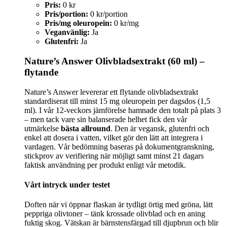
Pris:
0 kr
Pris/portion:
0 kr/portion
Pris/mg oleuropein:
0 kr/mg
Veganvänlig:
Ja
Glutenfri:
Ja
Nature’s Answer Olivbladsextrakt (60 ml) –
flytande
Nature’s Answer levererar ett flytande olivbladsextrakt
standardiserat till minst 15 mg oleuropein per dagsdos (1,5
ml). I vår 12-veckors jämförelse hamnade den totalt på plats 3
– men tack vare sin balanserade helhet fick den vår
utmärkelse
bästa allround
. Den är vegansk, glutenfri och
enkel att dosera i vatten, vilket gör den lätt att integrera i
vardagen. Vår bedömning baseras på dokumentgranskning,
stickprov av verifiering när möjligt samt minst 21 dagars
faktisk användning per produkt enligt vår metodik.
Vårt intryck under testet
Doften när vi öppnar flaskan är tydligt örtig med gröna, lätt
peppriga olivtoner – tänk krossade olivblad och en aning
fuktig skog. Vätskan är bärnstensfärgad till djupbrun och blir