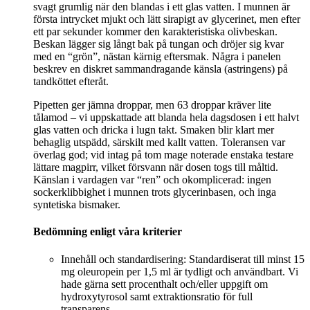
svagt grumlig när den blandas i ett glas vatten. I munnen är
första intrycket mjukt och lätt sirapigt av glycerinet, men efter
ett par sekunder kommer den karakteristiska olivbeskan.
Beskan lägger sig långt bak på tungan och dröjer sig kvar
med en “grön”, nästan kärnig eftersmak. Några i panelen
beskrev en diskret sammandragande känsla (astringens) på
tandköttet efteråt.
Pipetten ger jämna droppar, men 63 droppar kräver lite
tålamod – vi uppskattade att blanda hela dagsdosen i ett halvt
glas vatten och dricka i lugn takt. Smaken blir klart mer
behaglig utspädd, särskilt med kallt vatten. Toleransen var
överlag god; vid intag på tom mage noterade enstaka testare
lättare magpirr, vilket försvann när dosen togs till måltid.
Känslan i vardagen var “ren” och okomplicerad: ingen
sockerklibbighet i munnen trots glycerinbasen, och inga
syntetiska bismaker.
Bedömning enligt våra kriterier
Innehåll och standardisering: Standardiserat till minst 15
mg oleuropein per 1,5 ml är tydligt och användbart. Vi
hade gärna sett procenthalt och/eller uppgift om
hydroxytyrosol samt extraktionsratio för full
transparens.