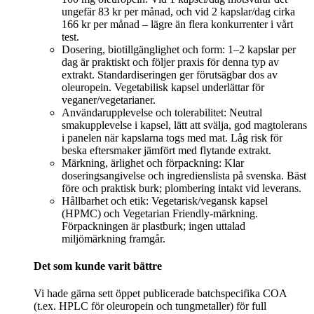
ungefär 83 kr per månad, och vid 2 kapslar/dag cirka
166 kr per månad – lägre än flera konkurrenter i vårt
test.
Dosering, biotillgänglighet och form: 1–2 kapslar per
dag är praktiskt och följer praxis för denna typ av
extrakt. Standardiseringen ger förutsägbar dos av
oleuropein. Vegetabilisk kapsel underlättar för
veganer/vegetarianer.
Användarupplevelse och tolerabilitet: Neutral
smakupplevelse i kapsel, lätt att svälja, god magtolerans
i panelen när kapslarna togs med mat. Låg risk för
beska eftersmaker jämfört med flytande extrakt.
Märkning, ärlighet och förpackning: Klar
doseringsangivelse och ingredienslista på svenska. Bäst
före och praktisk burk; plombering intakt vid leverans.
Hållbarhet och etik: Vegetarisk/vegansk kapsel
(HPMC) och Vegetarian Friendly-märkning.
Förpackningen är plastburk; ingen uttalad
miljömärkning framgår.
Det som kunde varit bättre
Vi hade gärna sett öppet publicerade batchspecifika COA
(t.ex. HPLC för oleuropein och tungmetaller) för full