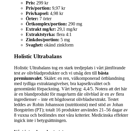
Pris:
299 kr
Pris/portion:
9,97 kr
Pris/kapsel:
4,98 kr
Örter:
7 örter
Örtkomplex/portion:
290 mg
Extrakt mg/kr:
29,1 mg/kr
Extraktstyrka:
flera 4:1
Zinkdos/portion:
5 mg
Svaghet:
okänd zinkform
Holistic Ultrabalans
Holistic Ultrabalans tog en stark tredjeplats i vårt jämförande
test av olivbladprodukter och vi utsåg den till
bästa
premiumvalet
. Skälet: en ren, välkomponerad örtblandning
med tydliga extraktangivelser, bra kapselkvalitet och
genomtänkt förpackning. Vårt betyg: 4,4/5. Notera att det här
är en blandprodukt för mage/tarm där olivblad är en av flera
ingredienser – inte ett högdoserat olivbladsextrakt. Testet
leddes av Robin Johansson (nutritionist) med stöd av Johan
Borgström (PT); totalt 16 produkter användes 21–56 dagar av
8 vuxna och bedömdes mot våra kriterier. Medicinska effekter
ingick inte i betygsättningen.