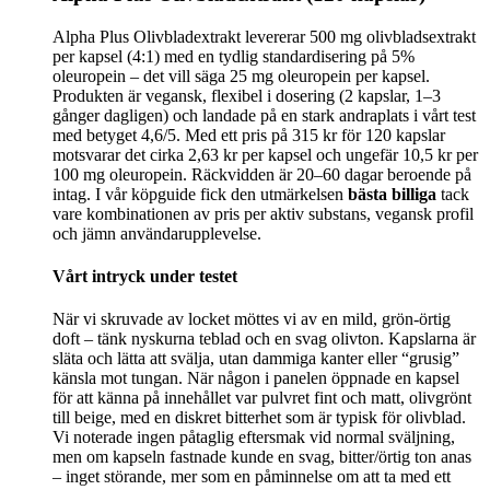
Alpha Plus Olivbladextrakt levererar 500 mg olivbladsextrakt
per kapsel (4:1) med en tydlig standardisering på 5%
oleuropein – det vill säga 25 mg oleuropein per kapsel.
Produkten är vegansk, flexibel i dosering (2 kapslar, 1–3
gånger dagligen) och landade på en stark andraplats i vårt test
med betyget 4,6/5. Med ett pris på 315 kr för 120 kapslar
motsvarar det cirka 2,63 kr per kapsel och ungefär 10,5 kr per
100 mg oleuropein. Räckvidden är 20–60 dagar beroende på
intag. I vår köpguide fick den utmärkelsen
bästa billiga
tack
vare kombinationen av pris per aktiv substans, vegansk profil
och jämn användarupplevelse.
Vårt intryck under testet
När vi skruvade av locket möttes vi av en mild, grön-örtig
doft – tänk nyskurna teblad och en svag olivton. Kapslarna är
släta och lätta att svälja, utan dammiga kanter eller “grusig”
känsla mot tungan. När någon i panelen öppnade en kapsel
för att känna på innehållet var pulvret fint och matt, olivgrönt
till beige, med en diskret bitterhet som är typisk för olivblad.
Vi noterade ingen påtaglig eftersmak vid normal sväljning,
men om kapseln fastnade kunde en svag, bitter/örtig ton anas
– inget störande, mer som en påminnelse om att ta med ett