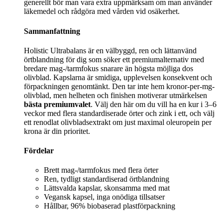
generellt bör man vara extra uppmärksam om man använder
läkemedel och rådgöra med vården vid osäkerhet.
Sammanfattning
Holistic Ultrabalans är en välbyggd, ren och lättanvänd
örtblandning för dig som söker ett premiumalternativ med
bredare mag-/tarmfokus snarare än högsta möjliga dos
olivblad. Kapslarna är smidiga, upplevelsen konsekvent och
förpackningen genomtänkt. Den tar inte hem kronor-per-mg-
olivblad, men helheten och finishen motiverar utmärkelsen
bästa premiumvalet
. Välj den här om du vill ha en kur i 3–6
veckor med flera standardiserade örter och zink i ett, och välj
ett renodlat olivbladsextrakt om just maximal oleuropein per
krona är din prioritet.
Fördelar
Brett mag-/tarmfokus med flera örter
Ren, tydligt standardiserad örtblandning
Lättsvalda kapslar, skonsamma med mat
Vegansk kapsel, inga onödiga tillsatser
Hållbar, 96% biobaserad plastförpackning