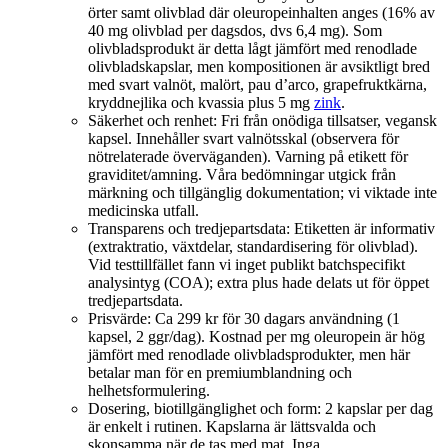
örter samt olivblad där oleuropeinhalten anges (16% av
40 mg olivblad per dagsdos, dvs 6,4 mg). Som
olivbladsprodukt är detta lågt jämfört med renodlade
olivbladskapslar, men kompositionen är avsiktligt bred
med svart valnöt, malört, pau d’arco, grapefruktkärna,
kryddnejlika och kvassia plus 5 mg
zink
.
Säkerhet och renhet: Fri från onödiga tillsatser, vegansk
kapsel. Innehåller svart valnötsskal (observera för
nötrelaterade överväganden). Varning på etikett för
graviditet/amning. Våra bedömningar utgick från
märkning och tillgänglig dokumentation; vi viktade inte
medicinska utfall.
Transparens och tredjepartsdata: Etiketten är informativ
(extraktratio, växtdelar, standardisering för olivblad).
Vid testtillfället fann vi inget publikt batchspecifikt
analysintyg (COA); extra plus hade delats ut för öppet
tredjepartsdata.
Prisvärde: Ca 299 kr för 30 dagars användning (1
kapsel, 2 ggr/dag). Kostnad per mg oleuropein är hög
jämfört med renodlade olivbladsprodukter, men här
betalar man för en premiumblandning och
helhetsformulering.
Dosering, biotillgänglighet och form: 2 kapslar per dag
är enkelt i rutinen. Kapslarna är lättsvalda och
skonsamma när de tas med mat. Inga