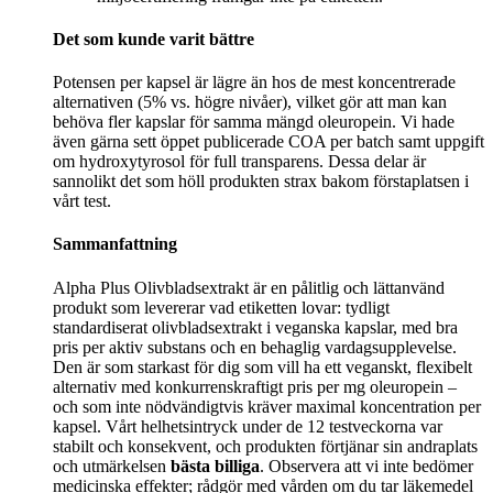
Det som kunde varit bättre
Potensen per kapsel är lägre än hos de mest koncentrerade
alternativen (5% vs. högre nivåer), vilket gör att man kan
behöva fler kapslar för samma mängd oleuropein. Vi hade
även gärna sett öppet publicerade COA per batch samt uppgift
om hydroxytyrosol för full transparens. Dessa delar är
sannolikt det som höll produkten strax bakom förstaplatsen i
vårt test.
Sammanfattning
Alpha Plus Olivbladsextrakt är en pålitlig och lättanvänd
produkt som levererar vad etiketten lovar: tydligt
standardiserat olivbladsextrakt i veganska kapslar, med bra
pris per aktiv substans och en behaglig vardagsupplevelse.
Den är som starkast för dig som vill ha ett veganskt, flexibelt
alternativ med konkurrenskraftigt pris per mg oleuropein –
och som inte nödvändigtvis kräver maximal koncentration per
kapsel. Vårt helhetsintryck under de 12 testveckorna var
stabilt och konsekvent, och produkten förtjänar sin andraplats
och utmärkelsen
bästa billiga
. Observera att vi inte bedömer
medicinska effekter; rådgör med vården om du tar läkemedel