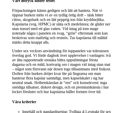
Vårt intryck under testet
Förpackningen känns gedigen och lätt att hantera. När vi
öppnar burken möts vi av en tydlig örtig doft – tänk bitter
citrus, skogsbark och en lätt pepprig ton från kryddnejlika.
Kapslarna (veg. HPMC) är släta och medelstora; de glider ner
utan trassel med ett glas vatten. Vid intag på tom mage
noterade några i panelen en svag, “grön” eftersmak som kan
beskrivas som malörtig och resinös. Tas kapslarna till måltid
märks detta knappt alls.
Under sex veckors användning för toppanelen var toleransen
överlag god. Vi förde dagbok över upplevelser i vardagen: två
av åtta rapporterade enstaka bittra uppstötningar första
dagarna och en mild, kortvarig oro i magen vid intag utan mat
– något som försvann när dosen togs tillsammans med frukost.
Doften från burken dröjer kvar lite på fingrarna om man
hanterar flera kapslar samtidigt, men kapselskalet i sig har
neutral smak. Helhetskänslan är “ren” och konsekvent: inga
onödiga tillsatser, diskret design, och en premiumkänsla i hur
locket försluter och hur kapslarna håller formen över tid.
Våra kriterier
Innehåll och standardisering: Tydliga 4:1-extrakt för sex