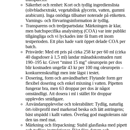
Säkerhet och renhet: Kort och tydlig ingredienslista
(olivbladsextrakt, vegetabilisk glycerin, vatten, gummi
arabicum). Inga onödiga tillsatser noterade på etiketten.
Varnings- och förvaringsinformation är tydlig.
Transparens och tredjepartsdata: Märkningen är klar,
men batchspecifika analysintyg (COA) var inte publikt
tillgängliga och vi lyckades inte få fram ett inom
testperioden. Ett plus hade varit öppet delade COA per
batch.
Prisvärde: Med ett pris på cirka 258 kr per 60 ml (cirka
40 dagsdoser à 1,5 ml) landar månads­kostnaden runt
190–195 kr. Givet “minst 15 mg” oleuropein per dos
blir kostnaden ungefär 43 kr per 100 mg oleuropein –
konkurrenskraftigt men inte lägst i testet.
Dosering, form och användbarhet: Flytande form ger
flexibel dosering och enkel mixning i vatten. Pipetten
fungerar bra, men 63 droppar per dos är något
omständligt. Att dosera i ml i stället för droppar
upplevdes smidigare.
Användarupplevelse och tolerabilitet: Tydlig, naturlig
ört-/olivprofil med markerad beska och lätt astringens;
bäst utspädd i kallt vatten. Överlag god magtolerans när
den tas med mat.
Märkning och förpackning: Stabil glasflaska med pipett