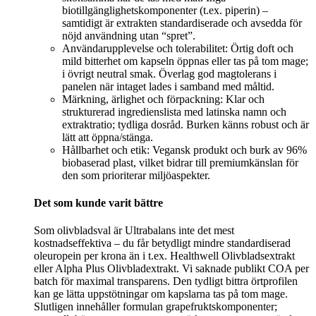
biotillgänglighetskomponenter (t.ex. piperin) –
samtidigt är extrakten standardiserade och avsedda för
nöjd användning utan “spret”.
Användarupplevelse och tolerabilitet: Örtig doft och
mild bitterhet om kapseln öppnas eller tas på tom mage;
i övrigt neutral smak. Överlag god magtolerans i
panelen när intaget lades i samband med måltid.
Märkning, ärlighet och förpackning: Klar och
strukturerad ingredienslista med latinska namn och
extraktratio; tydliga dosråd. Burken känns robust och är
lätt att öppna/stänga.
Hållbarhet och etik: Vegansk produkt och burk av 96%
biobaserad plast, vilket bidrar till premiumkänslan för
den som prioriterar miljöaspekter.
Det som kunde varit bättre
Som olivbladsval är Ultrabalans inte det mest
kostnadseffektiva – du får betydligt mindre standardiserad
oleuropein per krona än i t.ex. Healthwell Olivbladsextrakt
eller Alpha Plus Olivbladextrakt. Vi saknade publikt COA per
batch för maximal transparens. Den tydligt bittra örtprofilen
kan ge lätta uppstötningar om kapslarna tas på tom mage.
Slutligen innehåller formulan grapefruktskomponenter;