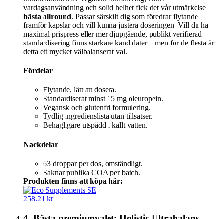
vardagsanvändning och solid helhet fick det vår utmärkelse
bästa allround
. Passar särskilt dig som föredrar flytande
framför kapslar och vill kunna justera doseringen. Vill du ha
maximal prispress eller mer djupgående, publikt verifierad
standardisering finns starkare kandidater – men för de flesta är
detta ett mycket välbalanserat val.
Fördelar
Flytande, lätt att dosera.
Standardiserat minst 15 mg oleuropein.
Vegansk och glutenfri formulering.
Tydlig ingredienslista utan tillsatser.
Behagligare utspädd i kallt vatten.
Nackdelar
63 droppar per dos, omständligt.
Saknar publika COA per batch.
Produkten finns att köpa här:
258.21 kr
4. Bästa premiumvalet: Holistic Ultrabalans