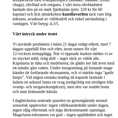
chaga), olivblad och oregano. I vårt stora olivbladstest
landade den på en stark fjärdeplats (pris: 329 kr för 60
kapslar) och fick utmärkelsen
kundfavoriten
tack vare hög
tolerans, avsaknad av vitlöksdoft och enkel användning i
vardagen. Vårt betyg: 4,3/5.
Vårt intryck under testet
Vi använde produkten i minst 21 dagar enligt etikett, med 7
dagars uppehåll före och efter, inom ramen för vårt
12‑veckors testupplägg. När vi öppnade burken möttes vi av
en mycket mild, örtig doft – inget stick av vitlök alls.
Kapslarna är släta och medelstora; de glider ner lätt även med
ett mindre glas vatten. Under morgonintag på fastande mage
kändes de fortfarande skonsamma, och vi märkte inga “garlic
burps”. Vid någon enstaka testdag då kapseln fastnade i
halsen en sekund fanns en svag jordig/örtig ton (troligen från
svamp- och oreganokomplexet), men den var snabbt borta
och utan brännande känsla.
I dagböckerna noterade panelen en genomgående neutral
sensorisk upplevelse: ingen vitlöksandedräkt under dagen,
ingen oljig eftersmak och inga återkommande rapningar.
Mage/tarm-toleransen var god – ingen uppblåsthet och inget