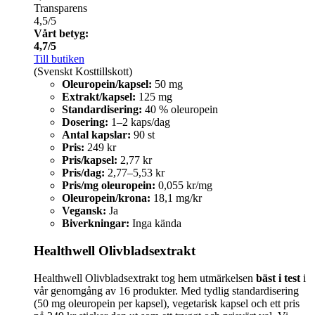
Transparens
4,5/5
Vårt betyg:
4,7/5
Till butiken
(Svenskt Kosttillskott)
Oleuropein/kapsel:
50 mg
Extrakt/kapsel:
125 mg
Standardisering:
40 % oleuropein
Dosering:
1–2 kaps/dag
Antal kapslar:
90 st
Pris:
249 kr
Pris/kapsel:
2,77 kr
Pris/dag:
2,77–5,53 kr
Pris/mg oleuropein:
0,055 kr/mg
Oleuropein/krona:
18,1 mg/kr
Vegansk:
Ja
Biverkningar:
Inga kända
Healthwell Olivbladsextrakt
Healthwell Olivbladsextrakt tog hem utmärkelsen
bäst i test
i
vår genomgång av 16 produkter. Med tydlig standardisering
(50 mg oleuropein per kapsel), vegetarisk kapsel och ett pris