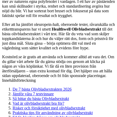
mer av naturens egna polyfenoler i vardagen. I ett hav av påståenden
kan små skillnader i styrka, renhet och standardisering avgöra hur
nöjd du blir. Vi har sorterat bort bruset och fokuserat på data som
faktiskt spelar roll för resultat och trygghet.
Efter att ha jämfört oleuropein-halt, oberoende tester, råvarukälla och
etiketttransparens har vi utsett
Healthwell Olivbladsextrakt
till det
bästa olivbladsextraktet i vårt test. Här får du veta vad som skiljer
toppkandidaterna åt och hur du väljer rätt dos, form och prisnivå för
just dina mål. Sluta gissa – börja optimera ditt val med en
vägledning som sätter kvalitet och evidens före hype.
Kostnörd.se är gratis att använda och kommer alltid att vara det. Om
du gillar vårt arbete får du gärna stödja oss genom att klicka på
någon av våra köplänkar. Vi får då en liten provision från
återförsäljaren – utan extra kostnad för dig. Det hjälper oss att hålla
sidan uppdaterad, oberoende och fri från sponsrade placeringar.
Innehållsförteckning
De 7 bästa Olivbladsextrakten 2026
Jämför våra 7 testvinnare
Så hittar du bästa Olivbladsextrakt
Vad är olivbladsextrakt bra för?
Risker och försiktighet med olivbladsextrakt
Praktiska tips för användning av olivbladsextrakt