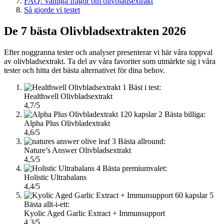
FAQ: Vanliga frågor om olivbladsextrakt
Så gjorde vi testet
De 7 bästa Olivbladsextrakten 2026
Efter noggranna tester och analyser presenterar vi här våra toppval
av olivbladsextrakt. Ta del av våra favoriter som utmärkte sig i våra
tester och hitta det bästa alternativet för dina behov.
1
Bäst i test:
Healthwell Olivbladsextrakt
4,7/5
2
Bästa billiga:
Alpha Plus Olivbladextrakt
4,6/5
3
Bästa allround:
Nature’s Answer Olivbladsextrakt
4,5/5
4
Bästa premiumvalet:
Holistic Ultrabalans
4,4/5
5
Bästa allt-i-ett:
Kyolic Aged Garlic Extract + Immunsupport
4,3/5