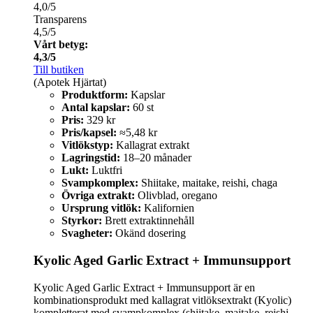
4,0/5
Transparens
4,5/5
Vårt betyg:
4,3/5
Till butiken
(Apotek Hjärtat)
Produktform:
Kapslar
Antal kapslar:
60 st
Pris:
329 kr
Pris/kapsel:
≈5,48 kr
Vitlökstyp:
Kallagrat extrakt
Lagringstid:
18–20 månader
Lukt:
Luktfri
Svampkomplex:
Shiitake, maitake, reishi, chaga
Övriga extrakt:
Olivblad, oregano
Ursprung vitlök:
Kalifornien
Styrkor:
Brett extraktinnehåll
Svagheter:
Okänd dosering
Kyolic Aged Garlic Extract + Immunsupport
Kyolic Aged Garlic Extract + Immunsupport är en
kombinationsprodukt med kallagrat vitlöksextrakt (Kyolic)
kompletterat med svampkomplex (shiitake, maitake, reishi,