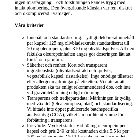
ingen missfärgning – och förslutningen kändes trygg med
intakt plombering. Den övergripande känslan var ren, diskret
och okomplicerad i vardagen.
Våra kriterier
Innehåll och standardisering: Tydligt deklarerat innehåll
per kapsel: 125 mg olivbladsextrakt standardiserat till
50 mg oleuropein, plus 310 mg olivbladspulver. Att den
faktiska oleuropeinhalten anges gör doseringen lätt att
förstå och jämföra.
Säkerhet och renhet: Kort och transparent
ingredienslista (olivbladsextrakt och -pulver,
vegetabilisk kapsel, risstärkelse). Inga onödiga tillsatser
eller allergenmärkningar på etiketten. Vi noterar att
produkten ska tas enligt rekommenderad dos, och inte
vid graviditet/amning enligt märkning.
Transparens och tredjepartsdata: Märkningen är tydlig
med växtdel (Olea europaea, blad) och standardisering.
Vi hittade inte öppet publicerade batchspecifika
analysintyg (COA), vilket lämnar lite utrymme för
förbättring i transparens.
Prisvärde: Mycket starkt. Vid 50 mg oleuropein per
kapsel och pris 249 kr blir kostnaden cirka 5,5 kr per
100 mg oleuropein. Vid 1 kapsel/dag motsvarar det