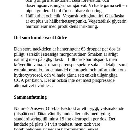
och tydliga instruktioner. Bäst före-datum och
doseringsanvisningar framgår väl. Vi hade gärna sett en
pipett graderad i ml för snabbare dosering.
Hållbarhet och etik: Vegansk och glutenfri. Glasflaska
är ett plus ur hållbarhetssynpunkt. Vegetabilisk glycerin
harmonierar med produktens inriktning.
Det som kunde varit bättre
Den stora nackdelen är hanteringen: 63 droppar per dos är
pilligt, särskilt i stressiga morgonrutiner. Smaken är ärligt
naturlig men påtagligt besk – fullt drickbar utspädd, men
kräver lite vana. Ur transparensperspektiv saknas detaljer som
extraktionsratio, procentandel oleuropein och information om
hydroxytyrosol, och vi hade gärna sett enkelt tillgängliga
COA per batch. Det är också inte det mest prispressade
alternativet i vårt test.
Sammanfattning
Nature’s Answer Olivbladsextrakt är ett tryggt, välsmakande
(utspätt) och lättanvänt flytande alternativ med tydlig
standardisering till minst 15 mg oleuropein per dos. Det
landade på plats 3 i vårt totaltest, men tack vare
kombinationen av vegansk formulering, enkel