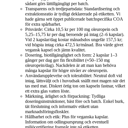
sådant görs lättillgängligt per batch.
Transparens och tredjepartsdata: Standardisering och
extraktionsratio är tydligt deklarerade på etiketten. Vi
hade gärna sett öppet publicerade batchspecifika COA
för extra spårbarhet.
Prisvärde: Cirka 10,5 kr per 100 mg oleuropein och
5,25–15,75 kr per dag beroende på intag (2–6 kapslar).
Vid 2 kapslar/dag kostar månadsdos ungefär 157,5 kr;
vid högsta intag cirka 472,5 kr/månad. Bra värde givet
vegansk kapsel och jämn kvalitet.
Dosering, biotillgänglighet och form: 2 kapslar 1–3
gånger per dag ger fin flexibilitet (≈50–150 mg
oleuropein/dag). Nackdelen är att man kan behöva
många kapslar för högre nivåer av oleuropein.
Användarupplevelse och tolerabilitet: Neutral doft vid
intag, lättsväljt och i huvudsak snällt mot magen när det
tas med mat. Diskret örtig ton om kapseln fastnar, vilket
ett extra glas vatten löste.
Märkning, ärlighet och förpackning: Tydliga
doseringsinstruktioner, bäst före och batch. Enkel burk,
tät förslutning och informativ etikett utan
marknadsföringsfloskler.
Hållbarhet och etik: Plus för veganska kapslar.
Information om odlingsursprung och eventuell
miljöcertifiering framgår inte på etiketten.