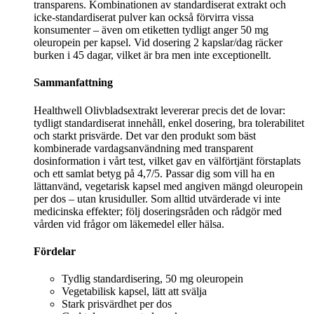
transparens. Kombinationen av standardiserat extrakt och
icke-standardiserat pulver kan också förvirra vissa
konsumenter – även om etiketten tydligt anger 50 mg
oleuropein per kapsel. Vid dosering 2 kapslar/dag räcker
burken i 45 dagar, vilket är bra men inte exceptionellt.
Sammanfattning
Healthwell Olivbladsextrakt levererar precis det de lovar:
tydligt standardiserat innehåll, enkel dosering, bra tolerabilitet
och starkt prisvärde. Det var den produkt som bäst
kombinerade vardagsanvändning med transparent
dosinformation i vårt test, vilket gav en välförtjänt förstaplats
och ett samlat betyg på 4,7/5. Passar dig som vill ha en
lättanvänd, vegetarisk kapsel med angiven mängd oleuropein
per dos – utan krusiduller. Som alltid utvärderade vi inte
medicinska effekter; följ doseringsråden och rådgör med
vården vid frågor om läkemedel eller hälsa.
Fördelar
Tydlig standardisering, 50 mg oleuropein
Vegetabilisk kapsel, lätt att svälja
Stark prisvärdhet per dos