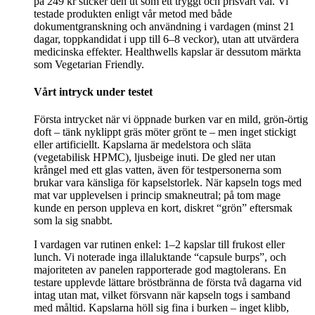
på 249 kr sticker den ut som ett tryggt och prisvärt val. Vi
testade produkten enligt vår metod med både
dokumentgranskning och användning i vardagen (minst 21
dagar, toppkandidat i upp till 6–8 veckor), utan att utvärdera
medicinska effekter. Healthwells kapslar är dessutom märkta
som Vegetarian Friendly.
Vårt intryck under testet
Första intrycket när vi öppnade burken var en mild, grön-örtig
doft – tänk nyklippt gräs möter grönt te – men inget stickigt
eller artificiellt. Kapslarna är medelstora och släta
(vegetabilisk HPMC), ljusbeige inuti. De gled ner utan
krångel med ett glas vatten, även för testpersonerna som
brukar vara känsliga för kapselstorlek. När kapseln togs med
mat var upplevelsen i princip smakneutral; på tom mage
kunde en person uppleva en kort, diskret “grön” eftersmak
som la sig snabbt.
I vardagen var rutinen enkel: 1–2 kapslar till frukost eller
lunch. Vi noterade inga illaluktande “capsule burps”, och
majoriteten av panelen rapporterade god magtolerans. En
testare upplevde lättare bröstbränna de första två dagarna vid
intag utan mat, vilket försvann när kapseln togs i samband
med måltid. Kapslarna höll sig fina i burken – inget klibb,