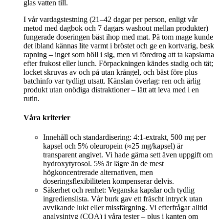
glas vatten till.
I vår vardagstestning (21–42 dagar per person, enligt vår
metod med dagbok och 7 dagars washout mellan produkter)
fungerade doseringen bäst ihop med mat. På tom mage kunde
det ibland kännas lite varmt i bröstet och ge en kortvarig, besk
rapning – inget som höll i sig, men vi föredrog att ta kapslarna
efter frukost eller lunch. Förpackningen kändes stadig och tät;
locket skruvas av och på utan krångel, och bäst före plus
batchinfo var tydligt utsatt. Känslan överlag: ren och ärlig
produkt utan onödiga distraktioner – lätt att leva med i en
rutin.
Våra kriterier
Innehåll och standardisering: 4:1-extrakt, 500 mg per
kapsel och 5% oleuropein (≈25 mg/kapsel) är
transparent angivet. Vi hade gärna sett även uppgift om
hydroxytyrosol. 5% är lägre än de mest
högkoncentrerade alternativen, men
doseringsflexibiliteten kompenserar delvis.
Säkerhet och renhet: Veganska kapslar och tydlig
ingredienslista. Vår burk gav ett fräscht intryck utan
avvikande lukt eller missfärgning. Vi efterfrågar alltid
analysintyg (COA) i våra tester – plus i kanten om