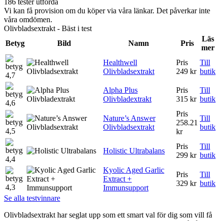
186 tester utförda
Vi kan få provision om du köper via våra länkar. Det påverkar inte
våra omdömen.
Olivbladsextrakt - Bäst i test
Läs
Betyg
Bild
Namn
Pris
mer
Healthwell
Pris
Till
Olivbladsextrakt
249 kr
butik
4,7
Alpha Plus
Pris
Till
Olivbladextrakt
315 kr
butik
4,6
Pris
Nature’s Answer
Till
258.21
Olivbladsextrakt
butik
4,5
kr
Pris
Till
Holistic Ultrabalans
299 kr
butik
4,4
Kyolic Aged Garlic
Pris
Till
Extract +
329 kr
butik
4,3
Immunsupport
Se alla testvinnare
Olivbladsextrakt har seglat upp som ett smart val för dig som vill få