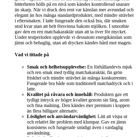
bitterheten hölls på en nivå som kändes kontrollerad snarare
än skarp. När vi drack den rent var känslan mer avrundad och
elegant än hos många standardprodukter, med mindre strävhet
i eftersmaken. I latte fungerade den också bra, där smaken
stod kvar utan att helt försvinna bakom mjölken. I smoothie
gav den en ren matchakaraktär utan att ta över för mycket.
Under testperioden upplevde vi dessutom energikänslan som
jämn och behaglig, utan att drycken kändes hård mot magen.
Vad vi tittade på
Smak och helhetsupplevelse:
En förhållandevis mjuk
och ren smak med tydlig matchakaraktär, fin grön
friskhet och mindre strävhet än många konkurrenter.
Fungerade bra både som traditionell matchadryck och i
latte.
Kvalitet på råvara och innehåll:
Produkten gav ett
tydligt intryck av högre kvalitet genom sin färg, arom
och fina malning. Den kändes mer premium i koppen
än flera billigare alternativ.
Löslighet och användarvänlighet:
Lätt att vispa ut
och relativt lite problem med klumpar. Gav en jämn
konsistens och fungerade smidigt även i vardaglig
användning.