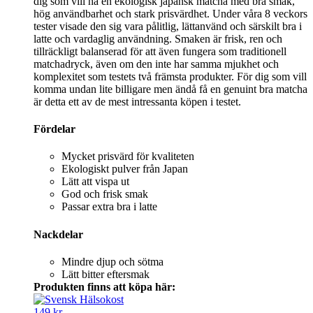
dig som vill ha en ekologisk japansk matcha med bra smak,
hög användbarhet och stark prisvärdhet. Under våra 8 veckors
tester visade den sig vara pålitlig, lättanvänd och särskilt bra i
latte och vardaglig användning. Smaken är frisk, ren och
tillräckligt balanserad för att även fungera som traditionell
matchadryck, även om den inte har samma mjukhet och
komplexitet som testets två främsta produkter. För dig som vill
komma undan lite billigare men ändå få en genuint bra matcha
är detta ett av de mest intressanta köpen i testet.
Fördelar
Mycket prisvärd för kvaliteten
Ekologiskt pulver från Japan
Lätt att vispa ut
God och frisk smak
Passar extra bra i latte
Nackdelar
Mindre djup och sötma
Lätt bitter eftersmak
Produkten finns att köpa här:
149 kr