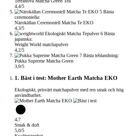
Terranova Matcha Green Tea
4,4/5
5
Bästa
ceremoniella:
Närokällan Ceremoniell Matcha Te EKO
4,3/5
6
Bästa
japanska:
Weight World matchapulver
4,2/5
7
Bästa teblandning:
Pukka Supreme Matcha Green
3,9/5
1. Bäst i test: Mother Earth Matcha EKO
Ekologiskt, prisvärt matchapulver med ren smak och hög
användbarhet.
4,7
Smak & doft
5,0/5
Kvalitet/renhet