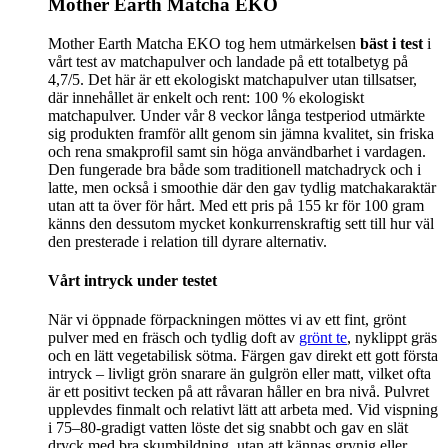
Mother Earth Matcha EKO
Mother Earth Matcha EKO tog hem utmärkelsen
bäst i test
i
vårt test av matchapulver och landade på ett totalbetyg på
4,7/5. Det här är ett ekologiskt matchapulver utan tillsatser,
där innehållet är enkelt och rent: 100 % ekologiskt
matchapulver. Under vår 8 veckor långa testperiod utmärkte
sig produkten framför allt genom sin jämna kvalitet, sin friska
och rena smakprofil samt sin höga användbarhet i vardagen.
Den fungerade bra både som traditionell matchadryck och i
latte, men också i smoothie där den gav tydlig matchakaraktär
utan att ta över för hårt. Med ett pris på 155 kr för 100 gram
känns den dessutom mycket konkurrenskraftig sett till hur väl
den presterade i relation till dyrare alternativ.
Vårt intryck under testet
När vi öppnade förpackningen möttes vi av ett fint, grönt
pulver med en fräsch och tydlig doft av
grönt te
, nyklippt gräs
och en lätt vegetabilisk sötma. Färgen gav direkt ett gott första
intryck – livligt grön snarare än gulgrön eller matt, vilket ofta
är ett positivt tecken på att råvaran håller en bra nivå. Pulvret
upplevdes finmalt och relativt lätt att arbeta med. Vid vispning
i 75–80-gradigt vatten löste det sig snabbt och gav en slät
dryck med bra skumbildning, utan att kännas grynig eller