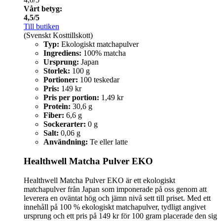
Vårt betyg:
4,5/5
Till butiken
(Svenskt Kosttillskott)
Typ:
Ekologiskt matchapulver
Ingrediens:
100% matcha
Ursprung:
Japan
Storlek:
100 g
Portioner:
100 teskedar
Pris:
149 kr
Pris per portion:
1,49 kr
Protein:
30,6 g
Fiber:
6,6 g
Sockerarter:
0 g
Salt:
0,06 g
Användning:
Te eller latte
Healthwell Matcha Pulver EKO
Healthwell Matcha Pulver EKO är ett ekologiskt
matchapulver från Japan som imponerade på oss genom att
leverera en oväntat hög och jämn nivå sett till priset. Med ett
innehåll på 100 % ekologiskt matchapulver, tydligt angivet
ursprung och ett pris på 149 kr för 100 gram placerade den sig