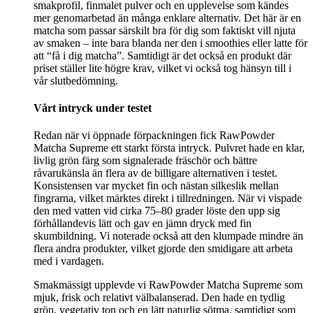
smakprofil, finmalet pulver och en upplevelse som kändes
mer genomarbetad än många enklare alternativ. Det här är en
matcha som passar särskilt bra för dig som faktiskt vill njuta
av smaken – inte bara blanda ner den i smoothies eller latte för
att “få i dig matcha”. Samtidigt är det också en produkt där
priset ställer lite högre krav, vilket vi också tog hänsyn till i
vår slutbedömning.
Vårt intryck under testet
Redan när vi öppnade förpackningen fick RawPowder
Matcha Supreme ett starkt första intryck. Pulvret hade en klar,
livlig grön färg som signalerade fräschör och bättre
råvarukänsla än flera av de billigare alternativen i testet.
Konsistensen var mycket fin och nästan silkeslik mellan
fingrarna, vilket märktes direkt i tillredningen. När vi vispade
den med vatten vid cirka 75–80 grader löste den upp sig
förhållandevis lätt och gav en jämn dryck med fin
skumbildning. Vi noterade också att den klumpade mindre än
flera andra produkter, vilket gjorde den smidigare att arbeta
med i vardagen.
Smakmässigt upplevde vi RawPowder Matcha Supreme som
mjuk, frisk och relativt välbalanserad. Den hade en tydlig
grön, vegetativ ton och en lätt naturlig sötma, samtidigt som