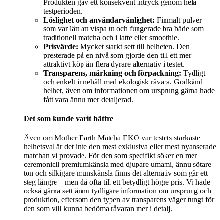
Produkten gav ett konsekvent intryck genom hela
testperioden.
Löslighet och användarvänlighet:
Finmalt pulver
som var lätt att vispa ut och fungerade bra både som
traditionell matcha och i latte eller smoothie.
Prisvärde:
Mycket starkt sett till helheten. Den
presterade på en nivå som gjorde den till ett mer
attraktivt köp än flera dyrare alternativ i testet.
Transparens, märkning och förpackning:
Tydligt
och enkelt innehåll med ekologisk råvara. Godkänd
helhet, även om informationen om ursprung gärna hade
fått vara ännu mer detaljerad.
Det som kunde varit bättre
Även om Mother Earth Matcha EKO var testets starkaste
helhetsval är det inte den mest exklusiva eller mest nyanserade
matchan vi provade. För den som specifikt söker en mer
ceremoniell premiumkänsla med djupare umami, ännu sötare
ton och silkigare munskänsla finns det alternativ som går ett
steg längre – men då ofta till ett betydligt högre pris. Vi hade
också gärna sett ännu tydligare information om ursprung och
produktion, eftersom den typen av transparens väger tungt för
den som vill kunna bedöma råvaran mer i detalj.