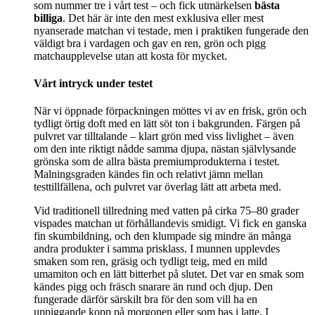
som nummer tre i vårt test – och fick utmärkelsen
bästa
billiga
. Det här är inte den mest exklusiva eller mest
nyanserade matchan vi testade, men i praktiken fungerade den
väldigt bra i vardagen och gav en ren, grön och pigg
matchaupplevelse utan att kosta för mycket.
Vårt intryck under testet
När vi öppnade förpackningen möttes vi av en frisk, grön och
tydligt örtig doft med en lätt söt ton i bakgrunden. Färgen på
pulvret var tilltalande – klart grön med viss livlighet – även
om den inte riktigt nådde samma djupa, nästan självlysande
grönska som de allra bästa premiumprodukterna i testet.
Malningsgraden kändes fin och relativt jämn mellan
testtillfällena, och pulvret var överlag lätt att arbeta med.
Vid traditionell tillredning med vatten på cirka 75–80 grader
vispades matchan ut förhållandevis smidigt. Vi fick en ganska
fin skumbildning, och den klumpade sig mindre än många
andra produkter i samma prisklass. I munnen upplevdes
smaken som ren, gräsig och tydligt teig, med en mild
umamiton och en lätt bitterhet på slutet. Det var en smak som
kändes pigg och fräsch snarare än rund och djup. Den
fungerade därför särskilt bra för den som vill ha en
uppiggande kopp på morgonen eller som bas i latte. I