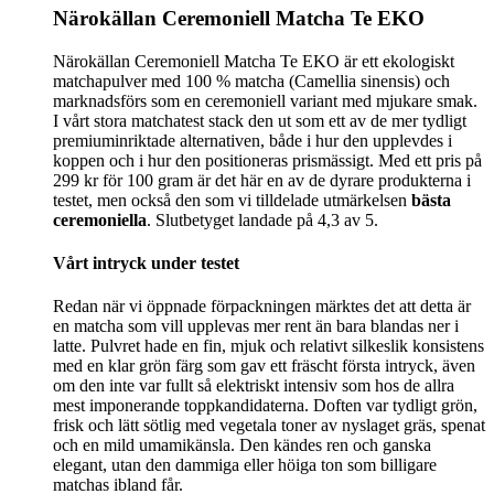
Närokällan Ceremoniell Matcha Te EKO
Närokällan Ceremoniell Matcha Te EKO är ett ekologiskt
matchapulver med 100 % matcha (Camellia sinensis) och
marknadsförs som en ceremoniell variant med mjukare smak.
I vårt stora matchatest stack den ut som ett av de mer tydligt
premiuminriktade alternativen, både i hur den upplevdes i
koppen och i hur den positioneras prismässigt. Med ett pris på
299 kr för 100 gram är det här en av de dyrare produkterna i
testet, men också den som vi tilldelade utmärkelsen
bästa
ceremoniella
. Slutbetyget landade på 4,3 av 5.
Vårt intryck under testet
Redan när vi öppnade förpackningen märktes det att detta är
en matcha som vill upplevas mer rent än bara blandas ner i
latte. Pulvret hade en fin, mjuk och relativt silkeslik konsistens
med en klar grön färg som gav ett fräscht första intryck, även
om den inte var fullt så elektriskt intensiv som hos de allra
mest imponerande toppkandidaterna. Doften var tydligt grön,
frisk och lätt sötlig med vegetala toner av nyslaget gräs, spenat
och en mild umamikänsla. Den kändes ren och ganska
elegant, utan den dammiga eller höiga ton som billigare
matchas ibland får.