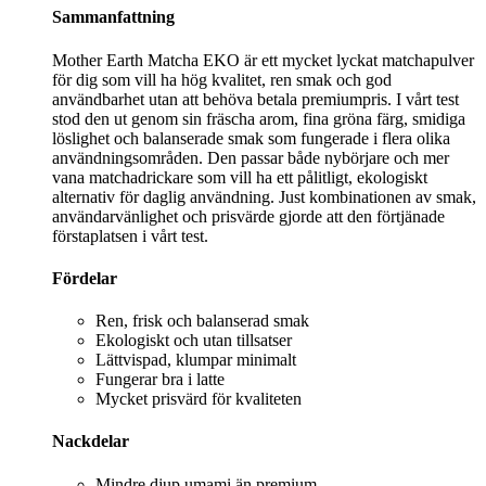
Sammanfattning
Mother Earth Matcha EKO är ett mycket lyckat matchapulver
för dig som vill ha hög kvalitet, ren smak och god
användbarhet utan att behöva betala premiumpris. I vårt test
stod den ut genom sin fräscha arom, fina gröna färg, smidiga
löslighet och balanserade smak som fungerade i flera olika
användningsområden. Den passar både nybörjare och mer
vana matchadrickare som vill ha ett pålitligt, ekologiskt
alternativ för daglig användning. Just kombinationen av smak,
användarvänlighet och prisvärde gjorde att den förtjänade
förstaplatsen i vårt test.
Fördelar
Ren, frisk och balanserad smak
Ekologiskt och utan tillsatser
Lättvispad, klumpar minimalt
Fungerar bra i latte
Mycket prisvärd för kvaliteten
Nackdelar
Mindre djup umami än premium