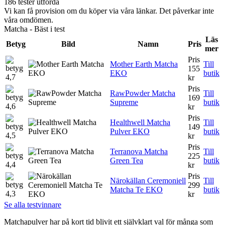
186 tester utförda
Vi kan få provision om du köper via våra länkar. Det påverkar inte
våra omdömen.
Matcha - Bäst i test
Läs
Betyg
Bild
Namn
Pris
mer
Pris
Mother Earth Matcha
Till
155
EKO
butik
4,7
kr
Pris
RawPowder Matcha
Till
169
Supreme
butik
4,6
kr
Pris
Healthwell Matcha
Till
149
Pulver EKO
butik
4,5
kr
Pris
Terranova Matcha
Till
225
Green Tea
butik
4,4
kr
Pris
Närokällan Ceremoniell
Till
299
Matcha Te EKO
butik
4,3
kr
Se alla testvinnare
Matchapulver har på kort tid blivit ett självklart val för många som