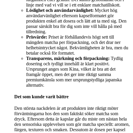
linje med vad vi vill se i ett enklare matchatillskott.
Löslighet och användarvänlighet:
Mycket hög
användarvänlighet eftersom kapselformatet gör
produkten enkel att dosera och lätt att ta med sig. Den
passar särskilt bra för dig som inte vill hålla på med
tillredning.
Prisvärde:
Priset är förhållandevis högt sett till
mängden matcha per förpackning, och det drar ner
helhetsintrycket något. Bekvämligheten är bra, men du
betalar också för formatet.
Transparens, märkning och förpackning:
Tydlig
dosering och tydligt innehåll är klart positivt.
Ursprunget anges som Kina, vilket är bra att det
framgår öppet, men det ger inte riktigt samma
premiumkänsla som mer ursprungstydliga japanska
alternativ.
Det som kunde varit bättre
Den största nackdelen är att produkten inte riktigt möter
förväntningarna hos den som faktiskt söker matcha som
dryck. Eftersom detta är kapslar går du miste om nästan hela
den sensoriska upplevelsen som gör matcha speciellt: aromen,
färgen, texturen och smaken. Dessutom är dosen per kapsel