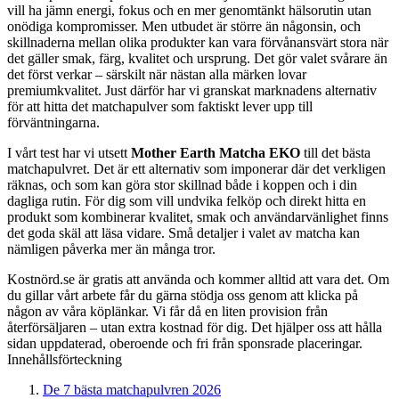
vill ha jämn energi, fokus och en mer genomtänkt hälsorutin utan
onödiga kompromisser. Men utbudet är större än någonsin, och
skillnaderna mellan olika produkter kan vara förvånansvärt stora när
det gäller smak, färg, kvalitet och ursprung. Det gör valet svårare än
det först verkar – särskilt när nästan alla märken lovar
premiumkvalitet. Just därför har vi granskat marknadens alternativ
för att hitta det matchapulver som faktiskt lever upp till
förväntningarna.
I vårt test har vi utsett
Mother Earth Matcha EKO
till det bästa
matchapulvret. Det är ett alternativ som imponerar där det verkligen
räknas, och som kan göra stor skillnad både i koppen och i din
dagliga rutin. För dig som vill undvika felköp och direkt hitta en
produkt som kombinerar kvalitet, smak och användarvänlighet finns
det goda skäl att läsa vidare. Små detaljer i valet av matcha kan
nämligen påverka mer än många tror.
Kostnörd.se är gratis att använda och kommer alltid att vara det. Om
du gillar vårt arbete får du gärna stödja oss genom att klicka på
någon av våra köplänkar. Vi får då en liten provision från
återförsäljaren – utan extra kostnad för dig. Det hjälper oss att hålla
sidan uppdaterad, oberoende och fri från sponsrade placeringar.
Innehållsförteckning
De 7 bästa matchapulvren 2026