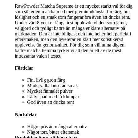
RawPowder Matcha Supreme är ett mycket starkt val för dig
som söker en matcha med mer premiumkänsla, fin färg, bra
löslighet och en smak som fungerar bra även att dricka rent.
Under vårt 8 veckor långa test upplevde vi den som jämn,
välgjord och tydligt bättre än många enklare alternativ på
marknaden. Den är inte billigast och inte heller helt perfekt i
eftersmaken, men den levererar en klart mer sofistikerad
upplevelse än genomsnittet. För dig som vill unna dig en
bättre matcha hemma tycker vi att den är ett av de mest
intressanta valen i testet.
Fördelar
Fin, livlig grön färg
Mjuk, välbalanserad smak
Mycket finmalet pulver
Lättvispad med få klumpar
God även att dricka rent
Nackdelar
Högre pris än många alternativ
Något torr, bitter eftersmak
Produkten finns att köpa här: