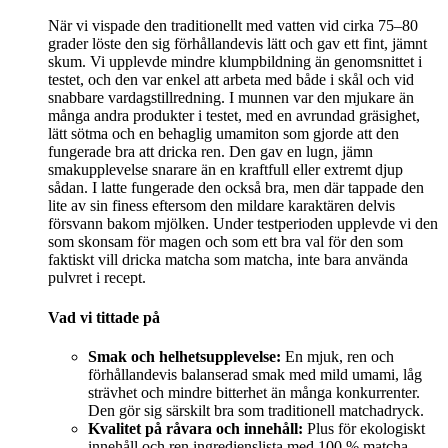
När vi vispade den traditionellt med vatten vid cirka 75–80
grader löste den sig förhållandevis lätt och gav ett fint, jämnt
skum. Vi upplevde mindre klumpbildning än genomsnittet i
testet, och den var enkel att arbeta med både i skål och vid
snabbare vardagstillredning. I munnen var den mjukare än
många andra produkter i testet, med en avrundad gräsighet,
lätt sötma och en behaglig umamiton som gjorde att den
fungerade bra att dricka ren. Den gav en lugn, jämn
smakupplevelse snarare än en kraftfull eller extremt djup
sådan. I latte fungerade den också bra, men där tappade den
lite av sin finess eftersom den mildare karaktären delvis
försvann bakom mjölken. Under testperioden upplevde vi den
som skonsam för magen och som ett bra val för den som
faktiskt vill dricka matcha som matcha, inte bara använda
pulvret i recept.
Vad vi tittade på
Smak och helhetsupplevelse:
En mjuk, ren och
förhållandevis balanserad smak med mild umami, låg
strävhet och mindre bitterhet än många konkurrenter.
Den gör sig särskilt bra som traditionell matchadryck.
Kvalitet på råvara och innehåll:
Plus för ekologiskt
innehåll och ren ingredienslista med 100 % matcha.