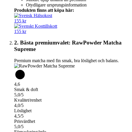
Otydligare ursprungsinformation
Produkten finns att köpa här:
155 kr
155 kr
2. Bästa premiumvalet: RawPowder Matcha
Supreme
Premium matcha med fin smak, bra löslighet och balans.
4,6
Smak & doft
5,0/5
Kvalitet/renhet
4,0/5
Löslighet
4,5/5
Prisvärdhet
5,0/5
Förpackning/info