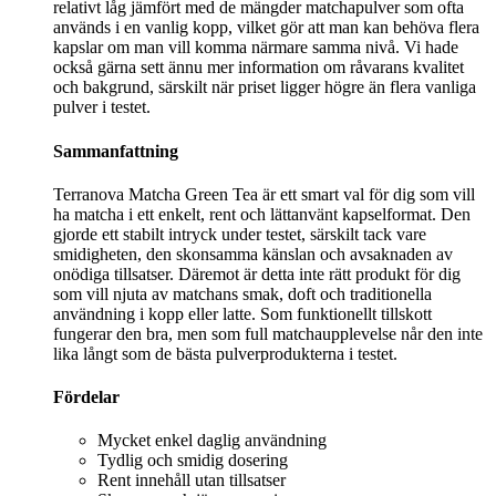
relativt låg jämfört med de mängder matchapulver som ofta
används i en vanlig kopp, vilket gör att man kan behöva flera
kapslar om man vill komma närmare samma nivå. Vi hade
också gärna sett ännu mer information om råvarans kvalitet
och bakgrund, särskilt när priset ligger högre än flera vanliga
pulver i testet.
Sammanfattning
Terranova Matcha Green Tea är ett smart val för dig som vill
ha matcha i ett enkelt, rent och lättanvänt kapselformat. Den
gjorde ett stabilt intryck under testet, särskilt tack vare
smidigheten, den skonsamma känslan och avsaknaden av
onödiga tillsatser. Däremot är detta inte rätt produkt för dig
som vill njuta av matchans smak, doft och traditionella
användning i kopp eller latte. Som funktionellt tillskott
fungerar den bra, men som full matchaupplevelse når den inte
lika långt som de bästa pulverprodukterna i testet.
Fördelar
Mycket enkel daglig användning
Tydlig och smidig dosering
Rent innehåll utan tillsatser