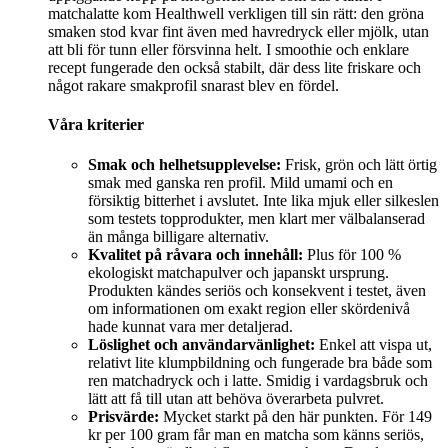
matchalatte kom Healthwell verkligen till sin rätt: den gröna
smaken stod kvar fint även med havredryck eller mjölk, utan
att bli för tunn eller försvinna helt. I smoothie och enklare
recept fungerade den också stabilt, där dess lite friskare och
något rakare smakprofil snarast blev en fördel.
Våra kriterier
Smak och helhetsupplevelse:
Frisk, grön och lätt örtig
smak med ganska ren profil. Mild umami och en
försiktig bitterhet i avslutet. Inte lika mjuk eller silkeslen
som testets topprodukter, men klart mer välbalanserad
än många billigare alternativ.
Kvalitet på råvara och innehåll:
Plus för 100 %
ekologiskt matchapulver och japanskt ursprung.
Produkten kändes seriös och konsekvent i testet, även
om informationen om exakt region eller skördenivå
hade kunnat vara mer detaljerad.
Löslighet och användarvänlighet:
Enkel att vispa ut,
relativt lite klumpbildning och fungerade bra både som
ren matchadryck och i latte. Smidig i vardagsbruk och
lätt att få till utan att behöva överarbeta pulvret.
Prisvärde:
Mycket starkt på den här punkten. För 149
kr per 100 gram får man en matcha som känns seriös,