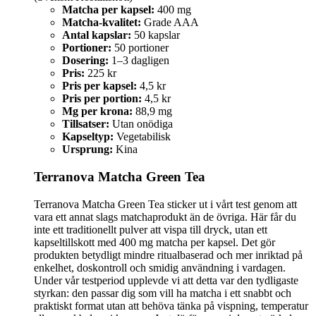
Matcha per kapsel:
400 mg
Matcha-kvalitet:
Grade AAA
Antal kapslar:
50 kapslar
Portioner:
50 portioner
Dosering:
1–3 dagligen
Pris:
225 kr
Pris per kapsel:
4,5 kr
Pris per portion:
4,5 kr
Mg per krona:
88,9 mg
Tillsatser:
Utan onödiga
Kapseltyp:
Vegetabilisk
Ursprung:
Kina
Terranova Matcha Green Tea
Terranova Matcha Green Tea sticker ut i vårt test genom att
vara ett annat slags matchaprodukt än de övriga. Här får du
inte ett traditionellt pulver att vispa till dryck, utan ett
kapseltillskott med 400 mg matcha per kapsel. Det gör
produkten betydligt mindre ritualbaserad och mer inriktad på
enkelhet, doskontroll och smidig användning i vardagen.
Under vår testperiod upplevde vi att detta var den tydligaste
styrkan: den passar dig som vill ha matcha i ett snabbt och
praktiskt format utan att behöva tänka på vispning, temperatur