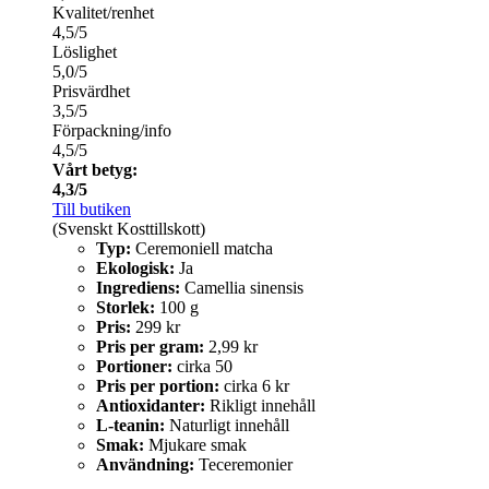
Kvalitet/renhet
4,5/5
Löslighet
5,0/5
Prisvärdhet
3,5/5
Förpackning/info
4,5/5
Vårt betyg:
4,3/5
Till butiken
(Svenskt Kosttillskott)
Typ:
Ceremoniell matcha
Ekologisk:
Ja
Ingrediens:
Camellia sinensis
Storlek:
100 g
Pris:
299 kr
Pris per gram:
2,99 kr
Portioner:
cirka 50
Pris per portion:
cirka 6 kr
Antioxidanter:
Rikligt innehåll
L-teanin:
Naturligt innehåll
Smak:
Mjukare smak
Användning:
Teceremonier