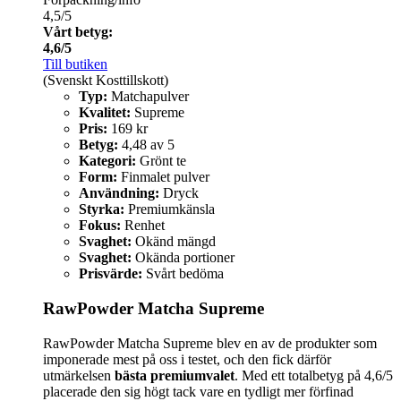
4,5/5
Vårt betyg:
4,6/5
Till butiken
(Svenskt Kosttillskott)
Typ:
Matchapulver
Kvalitet:
Supreme
Pris:
169 kr
Betyg:
4,48 av 5
Kategori:
Grönt te
Form:
Finmalet pulver
Användning:
Dryck
Styrka:
Premiumkänsla
Fokus:
Renhet
Svaghet:
Okänd mängd
Svaghet:
Okända portioner
Prisvärde:
Svårt bedöma
RawPowder Matcha Supreme
RawPowder Matcha Supreme blev en av de produkter som
imponerade mest på oss i testet, och den fick därför
utmärkelsen
bästa premiumvalet
. Med ett totalbetyg på 4,6/5
placerade den sig högt tack vare en tydligt mer förfinad