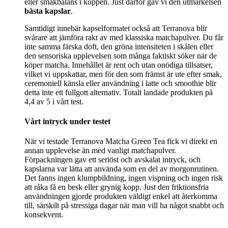
eller smakbalans i koppen. Just därför gav vi den utmärkelsen
bästa kapslar
.
Samtidigt innebär kapselformatet också att Terranova blir
svårare att jämföra rakt av med klassiska matchapulver. Du får
inte samma färska doft, den gröna intensiteten i skålen eller
den sensoriska upplevelsen som många faktiskt söker när de
köper matcha. Innehållet är rent och utan onödiga tillsatser,
vilket vi uppskattar, men för den som främst är ute efter smak,
ceremoniell känsla eller användning i latte och smoothie blir
detta inte ett fullgott alternativ. Totalt landade produkten på
4,4 av 5 i vårt test.
Vårt intryck under testet
När vi testade Terranova Matcha Green Tea fick vi direkt en
annan upplevelse än med vanligt matchapulver.
Förpackningen gav ett seriöst och avskalat intryck, och
kapslarna var lätta att använda som en del av morgonrutinen.
Det fanns ingen klumpbildning, ingen vispning och ingen risk
att råka få en besk eller grynig kopp. Just den friktionsfria
användningen gjorde produkten väldigt enkel att återkomma
till, särskilt på stressiga dagar när man vill ha något snabbt och
konsekvent.