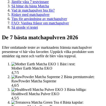
Jämför våra 7 testvinnare
Så hittar du bästa Matcha
Vad är matchapulver bra för?
Risker med matchapulver
Tips för användning av matchapulver
FAQ: Vanliga frågor om matchapulver
Så gjorde vi testet
De 7 bästa matchapulvren 2026
Efter omfattande tester av marknadens främsta matchapulver
presenterar vi här våra favoriter. Upptäck vilka produkter som
utmärkte sig mest och varför de blev våra toppval.
1
Bäst i test:
Mother Earth Matcha EKO
4,7/5
2
Bästa premiumvalet:
RawPowder Matcha Supreme
4,6/5
3
Bästa billiga:
Healthwell Matcha Pulver EKO
4,5/5
4
Bästa kapslar: