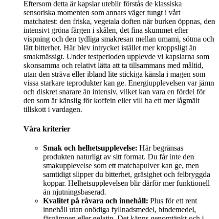
Eftersom detta är kapslar uteblir förstås de klassiska
sensoriska momenten som annars väger tungt i vårt
matchatest: den friska, vegetala doften när burken öppnas, den
intensivt gröna färgen i skålen, det fina skummet efter
vispning och den tydliga smakresan mellan umami, sötma och
lätt bitterhet. Här blev intrycket istället mer kroppsligt än
smakmässigt. Under testperioden upplevde vi kapslarna som
skonsamma och relativt lätta att ta tillsammans med måltid,
utan den sträva eller ibland lite stickiga känsla i magen som
vissa starkare teprodukter kan ge. Energiupplevelsen var jämn
och diskret snarare än intensiv, vilket kan vara en fördel för
den som är känslig för koffein eller vill ha ett mer lågmält
tillskott i vardagen.
Våra kriterier
Smak och helhetsupplevelse:
Här begränsas
produkten naturligt av sitt format. Du får inte den
smakupplevelse som ett matchapulver kan ge, men
samtidigt slipper du bitterhet, gräsighet och felbryggda
koppar. Helhetsupplevelsen blir därför mer funktionell
än njutningsbaserad.
Kvalitet på råvara och innehåll:
Plus för ett rent
innehåll utan onödiga fyllnadsmedel, bindemedel,
färgämnen eller gelatin. Det känns genomtänkt och i