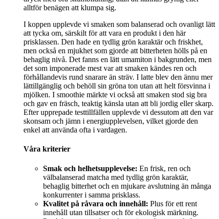
alltför benägen att klumpa sig.
I koppen upplevde vi smaken som balanserad och ovanligt lätt
att tycka om, särskilt för att vara en produkt i den här
prisklassen. Den hade en tydlig grön karaktär och friskhet,
men också en mjukhet som gjorde att bitterheten hölls på en
behaglig nivå. Det fanns en lätt umamiton i bakgrunden, men
det som imponerade mest var att smaken kändes ren och
förhållandevis rund snarare än sträv. I latte blev den ännu mer
lättillgänglig och behöll sin gröna ton utan att helt försvinna i
mjölken. I smoothie märkte vi också att smaken stod sig bra
och gav en fräsch, teaktig känsla utan att bli jordig eller skarp.
Efter upprepade testtillfällen upplevde vi dessutom att den var
skonsam och jämn i energiupplevelsen, vilket gjorde den
enkel att använda ofta i vardagen.
Våra kriterier
Smak och helhetsupplevelse:
En frisk, ren och
välbalanserad matcha med tydlig grön karaktär,
behaglig bitterhet och en mjukare avslutning än många
konkurrenter i samma prisklass.
Kvalitet på råvara och innehåll:
Plus för ett rent
innehåll utan tillsatser och för ekologisk märkning.