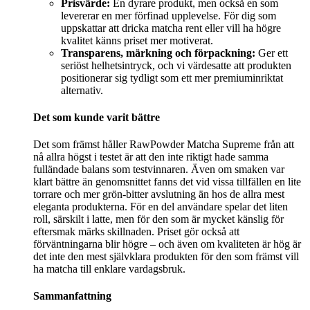
Prisvärde:
En dyrare produkt, men också en som
levererar en mer förfinad upplevelse. För dig som
uppskattar att dricka matcha rent eller vill ha högre
kvalitet känns priset mer motiverat.
Transparens, märkning och förpackning:
Ger ett
seriöst helhetsintryck, och vi värdesatte att produkten
positionerar sig tydligt som ett mer premiuminriktat
alternativ.
Det som kunde varit bättre
Det som främst håller RawPowder Matcha Supreme från att
nå allra högst i testet är att den inte riktigt hade samma
fulländade balans som testvinnaren. Även om smaken var
klart bättre än genomsnittet fanns det vid vissa tillfällen en lite
torrare och mer grön-bitter avslutning än hos de allra mest
eleganta produkterna. För en del användare spelar det liten
roll, särskilt i latte, men för den som är mycket känslig för
eftersmak märks skillnaden. Priset gör också att
förväntningarna blir högre – och även om kvaliteten är hög är
det inte den mest självklara produkten för den som främst vill
ha matcha till enklare vardagsbruk.
Sammanfattning