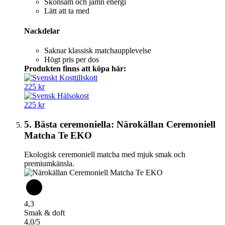
Skonsam och jämn energi
Lätt att ta med
Nackdelar
Saknar klassisk matchaupplevelse
Högt pris per dos
Produkten finns att köpa här:
225 kr
225 kr
5. Bästa ceremoniella: Närokällan Ceremoniell
Matcha Te EKO
Ekologisk ceremoniell matcha med mjuk smak och
premiumkänsla.
4,3
Smak & doft
4,0/5