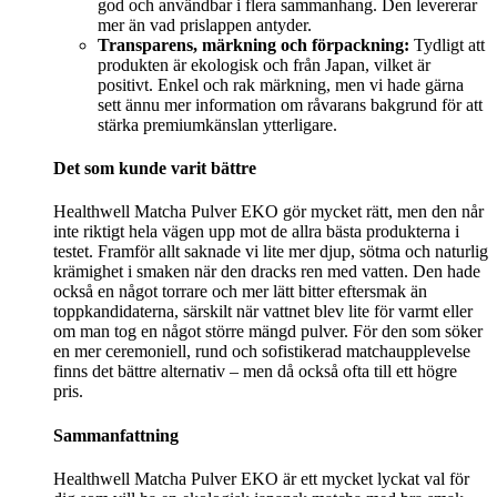
god och användbar i flera sammanhang. Den levererar
mer än vad prislappen antyder.
Transparens, märkning och förpackning:
Tydligt att
produkten är ekologisk och från Japan, vilket är
positivt. Enkel och rak märkning, men vi hade gärna
sett ännu mer information om råvarans bakgrund för att
stärka premiumkänslan ytterligare.
Det som kunde varit bättre
Healthwell Matcha Pulver EKO gör mycket rätt, men den når
inte riktigt hela vägen upp mot de allra bästa produkterna i
testet. Framför allt saknade vi lite mer djup, sötma och naturlig
krämighet i smaken när den dracks ren med vatten. Den hade
också en något torrare och mer lätt bitter eftersmak än
toppkandidaterna, särskilt när vattnet blev lite för varmt eller
om man tog en något större mängd pulver. För den som söker
en mer ceremoniell, rund och sofistikerad matchaupplevelse
finns det bättre alternativ – men då också ofta till ett högre
pris.
Sammanfattning
Healthwell Matcha Pulver EKO är ett mycket lyckat val för