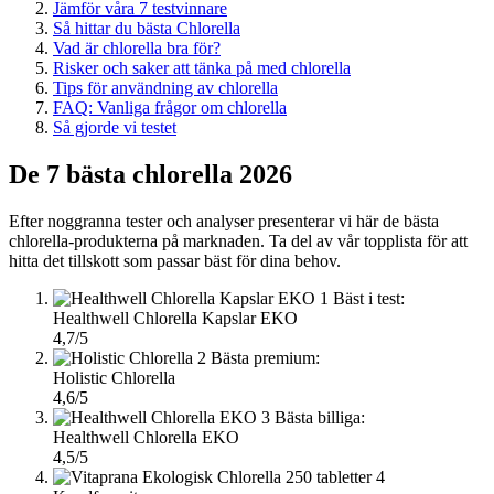
Jämför våra 7 testvinnare
Så hittar du bästa Chlorella
Vad är chlorella bra för?
Risker och saker att tänka på med chlorella
Tips för användning av chlorella
FAQ: Vanliga frågor om chlorella
Så gjorde vi testet
De 7 bästa chlorella 2026
Efter noggranna tester och analyser presenterar vi här de bästa
chlorella-produkterna på marknaden. Ta del av vår topplista för att
hitta det tillskott som passar bäst för dina behov.
1
Bäst i test:
Healthwell Chlorella Kapslar EKO
4,7/5
2
Bästa premium:
Holistic Chlorella
4,6/5
3
Bästa billiga:
Healthwell Chlorella EKO
4,5/5
4