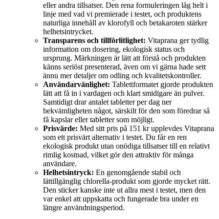
eller andra tillsatser. Den rena formuleringen låg helt i
linje med vad vi premierade i testet, och produktens
naturliga innehåll av klorofyll och betakaroten stärker
helhetsintrycket.
Transparens och tillförlitlighet:
Vitaprana ger tydlig
information om dosering, ekologisk status och
ursprung. Märkningen är lätt att förstå och produkten
känns seriöst presenterad, även om vi gärna hade sett
ännu mer detaljer om odling och kvalitetskontroller.
Användarvänlighet:
Tablettformatet gjorde produkten
lätt att få in i vardagen och klart smidigare än pulver.
Samtidigt drar antalet tabletter per dag ner
bekvämligheten något, särskilt för den som föredrar så
få kapslar eller tabletter som möjligt.
Prisvärde:
Med sitt pris på 151 kr upplevdes Vitaprana
som ett prisvärt alternativ i testet. Du får en ren
ekologisk produkt utan onödiga tillsatser till en relativt
rimlig kostnad, vilket gör den attraktiv för många
användare.
Helhetsintryck:
En genomgående stabil och
lättillgänglig chlorella-produkt som gjorde mycket rätt.
Den sticker kanske inte ut allra mest i testet, men den
var enkel att uppskatta och fungerade bra under en
längre användningsperiod.