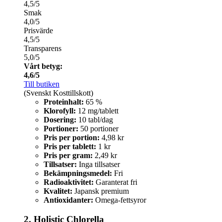
4,5/5
Smak
4,0/5
Prisvärde
4,5/5
Transparens
5,0/5
Vårt betyg:
4,6/5
Till butiken
(Svenskt Kosttillskott)
Proteinhalt:
65 %
Klorofyll:
12 mg/tablett
Dosering:
10 tabl/dag
Portioner:
50 portioner
Pris per portion:
4,98 kr
Pris per tablett:
1 kr
Pris per gram:
2,49 kr
Tillsatser:
Inga tillsatser
Bekämpningsmedel:
Fri
Radioaktivitet:
Garanterat fri
Kvalitet:
Japansk premium
Antioxidanter:
Omega-fettsyror
2. Holistic Chlorella