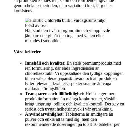
att produkten kändes ren, stabil och förtroendeingivande
genom hela testperioden, utan variation i lukt, färg eller
konsistens.
Här stod den i vår morgonrutin och vi upplevde
jämnare energi när den togs med vatten eller
mixades i smoothie.
Våra kriterier
Innehåll och kvalitet:
En stark premiumprodukt med
ren formulering, där enda ingrediensen är
chlorellaextrakt. Vi uppskattade den tydliga kopplingen
till en väletablerad japansk råvara och att produkten
lyfter relevanta kvalitetsaspekter snarare än vaga
marknadsföringslöften.
Transparens och tillförlitlighet:
Holistic ger mer
produktinformation än många konkurrenter, särskilt
kring ursprung, odling och kvalitetskontroll. Det gav ett
seriöst och tryggt helhetsintryck i vår granskning.
Användarvänlighet:
Tabletterna är smidigare än
pulver och enkla att ta med sig, men den
rekommenderade doseringen på totalt 10 tabletter per