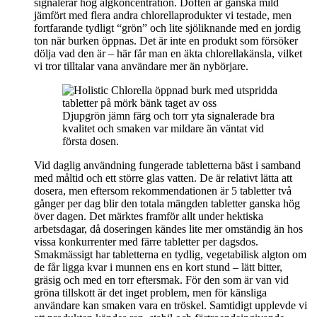
signalerar hög algkoncentration. Doften är ganska mild
jämfört med flera andra chlorellaprodukter vi testade, men
fortfarande tydligt “grön” och lite sjöliknande med en jordig
ton när burken öppnas. Det är inte en produkt som försöker
dölja vad den är – här får man en äkta chlorellakänsla, vilket
vi tror tilltalar vana användare mer än nybörjare.
Djupgrön jämn färg och torr yta signalerade bra
kvalitet och smaken var mildare än väntat vid
första dosen.
Vid daglig användning fungerade tabletterna bäst i samband
med måltid och ett större glas vatten. De är relativt lätta att
dosera, men eftersom rekommendationen är 5 tabletter två
gånger per dag blir den totala mängden tabletter ganska hög
över dagen. Det märktes framför allt under hektiska
arbetsdagar, då doseringen kändes lite mer omständig än hos
vissa konkurrenter med färre tabletter per dagsdos.
Smakmässigt har tabletterna en tydlig, vegetabilisk algton om
de får ligga kvar i munnen ens en kort stund – lätt bitter,
gräsig och med en torr eftersmak. För den som är van vid
gröna tillskott är det inget problem, men för känsliga
användare kan smaken vara en tröskel. Samtidigt upplevde vi