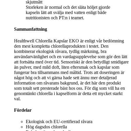
Storleken är normal och det släta höljet gjorde
kapseln lätt att svälja med vatten enligt både
nutritionisten och PT:n i teamet.
Sammanfattning
Healthwell Chlorella Kapslar EKO är enligt vår bedömning
den mest kompletta chlorellaprodukten i testet. Den
kombinerar ekologisk råvara, tydlig märkning, bra
användarvänlighet och en vardagsupplevelse som gör den lätt
att fortsätta med över tid. Sensoriskt är den betydligt smidigare
än pulver, med mild doft, liten eftersmak och kapslar som
fungerar bra tillsammans med måltid. Trots att doseringen är
något hög och att vi gärna hade sett ännu mer detaljerad
information om råvarans bakgrund, är det här den produkt
som totalt sett presterade bäst hos oss. För dig som vill ha en
genomtänkt chlorella i kapselform är detta ett mycket starkt
val.
Fördelar
Ekologisk och EU-certifierad råvara
Hög dagsdos chlorella