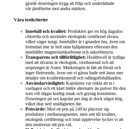
gjorde doseringen trygg att följa och underlättade
vår jämförelse mot andra märken.
Våra testkriterier
Innehåll och kvalitet:
Produkten ger en hög dagsdos
chlorella och använder ekologiskt certifierad råvara,
vilket väger tungt. Innehållet är i grunden bra, även om
formulan inte är helt utan hjälpämnen eftersom den
innehåller magnesiumkarbonat och askorbinsyra.
Transparens och tillförlitlighet:
Healthwell är tydliga
med att råvaran är ekologisk, växtbaserad och att
ursprunget är Asien. Märkningen är lätt att förstå och
inger förtroende, även om vi gärna hade sett ännu mer
detaljer om kvalitetskontroll och odlingsförhållanden.
Användarvänlighet:
Kapslarna var enkla att ta i
vardagen och ett klart bättre alternativ än pulver för den
som vill slippa kraftig smak och grynig konsistens.
Doseringen på sex kapslar per dag är dock något hög,
vilket drar ned smidigheten lite.
Prisvärde:
Med ett pris på 249 kr placerar sig
produkten i mellansegmentet, men sett till kvalitet,
ekologisk certifiering och total upplevelse tycker vi att
den motiverar sitt pris väl.