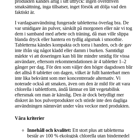
produkten kändes ärlig i sitt uttryck: ingen överdriven
smaksättning, inga tillsatser, inget försök att dölja vad den
faktiskt är.
I vardagsanvändning fungerade tabletterna överlag bra. De
var smidigare än pulver, särskilt på morgonen eller när vi tog
dem i samband med arbete och träning, då man ville slippa
blanda dryck eller hantera en tydlig algsmak i smoothie.
Tabletterna kändes kompakta och torra i handen, och de gav
inte ifrån sig något kladd eller damm i burken. Samtidigt
märkte vi att doseringen kan bli lite mindre smidig för vissa
användare, eftersom rekommendationen är 4 tabletter 1–2
gånger per dag. För den som väljer den högre dagsdosen blir
det alltså 8 tabletter om dagen, vilket är fullt hanterbart men
inte lika bekvämt som mer koncentrerade alternativ. Vi
noterade också att smaken, även om den är mild för att vara
chlorella i tablettform, ändå lämnar en lätt vegetabilisk
eftersmak om man är känslig. Den är dock betydligt mer
diskret än hos pulverprodukter och störde inte den dagliga
användningen nämnvärt under våra veckor med produkten.
Våra kriterier
Innehåll och kvalitet:
Ett stort plus att tabletterna
består av 100 % ekologisk chlorella utan bindemedel