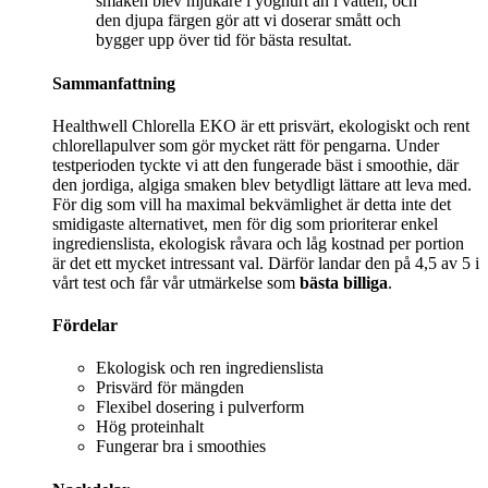
smaken blev mjukare i yoghurt än i vatten, och
den djupa färgen gör att vi doserar smått och
bygger upp över tid för bästa resultat.
Sammanfattning
Healthwell Chlorella EKO är ett prisvärt, ekologiskt och rent
chlorellapulver som gör mycket rätt för pengarna. Under
testperioden tyckte vi att den fungerade bäst i smoothie, där
den jordiga, algiga smaken blev betydligt lättare att leva med.
För dig som vill ha maximal bekvämlighet är detta inte det
smidigaste alternativet, men för dig som prioriterar enkel
ingredienslista, ekologisk råvara och låg kostnad per portion
är det ett mycket intressant val. Därför landar den på 4,5 av 5 i
vårt test och får vår utmärkelse som
bästa billiga
.
Fördelar
Ekologisk och ren ingredienslista
Prisvärd för mängden
Flexibel dosering i pulverform
Hög proteinhalt
Fungerar bra i smoothies