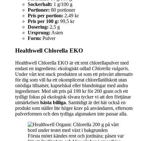
Sockerhalt:
1 g/100 g
Portioner:
80 portioner
Pris per portion:
2,49 kr
Pris per 100 g:
99,5 kr
Dosering:
2,5 g
Ursprung:
Asien
Form:
Pulver
Healthwell Chlorella EKO
Healthwell Chlorella EKO är ett rent chlorellapulver med
endast en ingrediens: ekologiskt odlad
Chlorella vulgaris
.
Under vårt test stack produkten ut som ett prisvärt alternativ
för dig som vill ha ett okomplicerat chlorellatillskott utan
onödiga tillsatser, kapselskal eller blandningar med andra
ingredienser. Med sitt pris på 199 kr för 200 gram och ett
tydligt fokus på ekologisk råvara tycker vi att den förtjänar
utmärkelsen
bästa billiga
. Samtidigt är det här också en
produkt som ställer lite högre krav på användaren, eftersom
pulverformen och den tydliga algsmaken inte passar alla.
Första mötet kändes rent och jordnära; påsen var