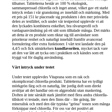
tillsatser. Tabletterna består av 100 % ekologisk,
sammanpressad chlorella och inget annat, vilket gav ett starkt
intryck redan i vår granskning av innehåll och märkning. Med
ett pris på 151 kr placerade sig produkten i den mer prisvärda
delen av testfältet, och under vår testperiod upplevde vi att
den lyckades kombinera enkelhet, bra råvaruprofil och
vardagsanvändning på ett sätt som tilltalade många. Det märks
att detta är en produkt som riktar sig till användare som
prioriterar renhet och naturligt innehåll framför avancerad
formulering eller extra funktioner. I vårt test landade den på
4,4/5 och fick utmärkelsen
kundfavoriten
, mycket tack vare
att den var lätt att tycka om i praktiken och kändes som ett
tryggt val för daglig användning.
Vårt intryck under testet
Under testet upplevdes Vitaprana som en rak och
okomplicerad chlorella-produkt. Tabletterna har en tydligt
mörkgrön färg och en naturlig, lite jordig doft som direkt
avslöjar att det handlar om en algprodukt utan maskering.
Doften är inte särskilt stark jämfört med flera andra chlorella-
tillskott vi testade, men den finns där – lite gräsig, lite
mineralisk och med den där typiska “gröna” tonen som många
förknippar med chlorella. För oss var det positivt att