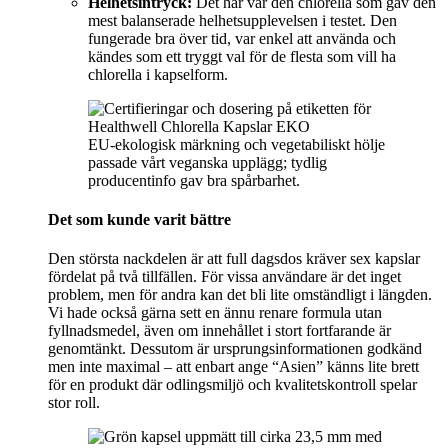
Helhetsintryck:
Det här var den chlorella som gav den
mest balanserade helhetsupplevelsen i testet. Den
fungerade bra över tid, var enkel att använda och
kändes som ett tryggt val för de flesta som vill ha
chlorella i kapselform.
EU-ekologisk märkning och vegetabiliskt hölje
passade vårt veganska upplägg; tydlig
producentinfo gav bra spårbarhet.
Det som kunde varit bättre
Den största nackdelen är att full dagsdos kräver sex kapslar
fördelat på två tillfällen. För vissa användare är det inget
problem, men för andra kan det bli lite omständligt i längden.
Vi hade också gärna sett en ännu renare formula utan
fyllnadsmedel, även om innehållet i stort fortfarande är
genomtänkt. Dessutom är ursprungsinformationen godkänd
men inte maximal – att enbart ange “Asien” känns lite brett
för en produkt där odlingsmiljö och kvalitetskontroll spelar
stor roll.