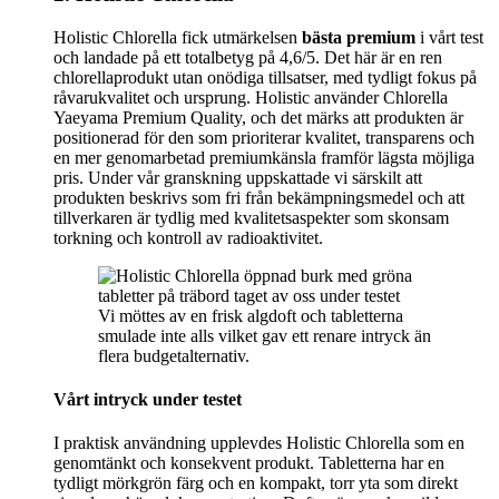
Holistic Chlorella fick utmärkelsen
bästa premium
i vårt test
och landade på ett totalbetyg på 4,6/5. Det här är en ren
chlorellaprodukt utan onödiga tillsatser, med tydligt fokus på
råvarukvalitet och ursprung. Holistic använder Chlorella
Yaeyama Premium Quality, och det märks att produkten är
positionerad för den som prioriterar kvalitet, transparens och
en mer genomarbetad premiumkänsla framför lägsta möjliga
pris. Under vår granskning uppskattade vi särskilt att
produkten beskrivs som fri från bekämpningsmedel och att
tillverkaren är tydlig med kvalitetsaspekter som skonsam
torkning och kontroll av radioaktivitet.
Vi möttes av en frisk algdoft och tabletterna
smulade inte alls vilket gav ett renare intryck än
flera budgetalternativ.
Vårt intryck under testet
I praktisk användning upplevdes Holistic Chlorella som en
genomtänkt och konsekvent produkt. Tabletterna har en
tydligt mörkgrön färg och en kompakt, torr yta som direkt