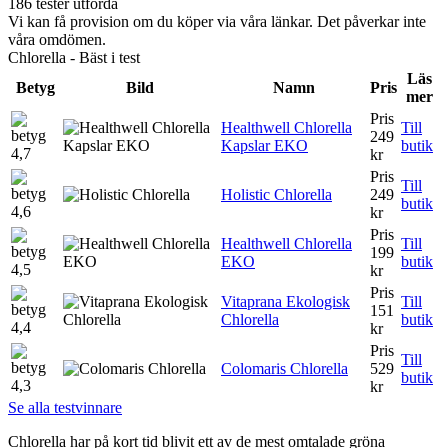
186 tester utförda
Vi kan få provision om du köper via våra länkar. Det påverkar inte
våra omdömen.
Chlorella - Bäst i test
Läs
Betyg
Bild
Namn
Pris
mer
Pris
Healthwell Chlorella
Till
249
Kapslar EKO
butik
4,7
kr
Pris
Till
Holistic Chlorella
249
butik
4,6
kr
Pris
Healthwell Chlorella
Till
199
EKO
butik
4,5
kr
Pris
Vitaprana Ekologisk
Till
151
Chlorella
butik
4,4
kr
Pris
Till
Colomaris Chlorella
529
butik
4,3
kr
Se alla testvinnare
Chlorella har på kort tid blivit ett av de mest omtalade gröna