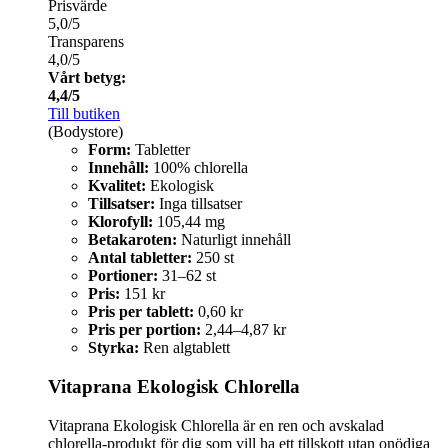
Prisvärde
5,0/5
Transparens
4,0/5
Vårt betyg:
4,4/5
Till butiken
(Bodystore)
Form:
Tabletter
Innehåll:
100% chlorella
Kvalitet:
Ekologisk
Tillsatser:
Inga tillsatser
Klorofyll:
105,44 mg
Betakaroten:
Naturligt innehåll
Antal tabletter:
250 st
Portioner:
31–62 st
Pris:
151 kr
Pris per tablett:
0,60 kr
Pris per portion:
2,44–4,87 kr
Styrka:
Ren algtablett
Vitaprana Ekologisk Chlorella
Vitaprana Ekologisk Chlorella är en ren och avskalad
chlorella-produkt för dig som vill ha ett tillskott utan onödiga