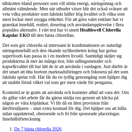
tillskotten bland personer som vill stötta energi, näringsintag och
allmänt välmående. Men när utbudet växer blir det också svårare att
veta vilka produkter som faktiskt håller hög kvalitet och vilka som
mest lockar med snygga etiketter. För att göra valet enklare har vi
granskat innehåll, renhet, dosering och användarupplevelse i flera
populära alternativ. I vårt test har vi utsett
Healthwell Chlorella
Kapslar EKO
till den bästa chlorellan.
Det som gör chlorella så intressant är kombinationen av naturligt
näringsinnehåll och den ökande nyfikenheten kring hur gröna
superfoods kan passa in i en modern livsstil. Samtidigt skiljer sig
produkterna åt mer än många tror, från odlingsmetoder och
kapselkvalitet till hur lätt de är att använda i vardagen. Just därför är
det smart att titta bortom marknadsföringen och fokusera på det som
faktiskt spelar roll. Här får du en tydlig genomgång som hjälper dig
att snabbt förstå vilket val som ger mest värde för pengarna.
Kostnörd.se är gratis att använda och kommer alltid att vara det. Om
du gillar vårt arbete får du gärna stödja oss genom att klicka på
någon av våra köplänkar. Vi får då en liten provision från
återförsäljaren – utan extra kostnad för dig. Det hjälper oss att hålla
sidan uppdaterad, oberoende och fri från sponsrade placeringar.
Innehållsförteckning
De 7 bästa chlorella 2026