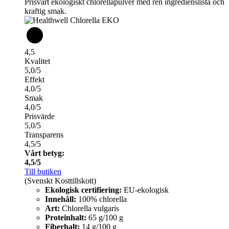
Prisvärt ekologiskt chlorellapulver med ren ingredienslista och
kraftig smak.
4,5
Kvalitet
5,0/5
Effekt
4,0/5
Smak
4,0/5
Prisvärde
5,0/5
Transparens
4,5/5
Vårt betyg:
4,5/5
Till butiken
(Svenskt Kosttillskott)
Ekologisk certifiering:
EU-ekologisk
Innehåll:
100% chlorella
Art:
Chlorella vulgaris
Proteinhalt:
65 g/100 g
Fiberhalt:
14 g/100 g