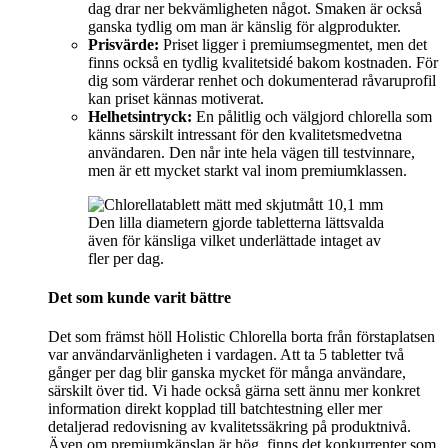
dag drar ner bekvämligheten något. Smaken är också
ganska tydlig om man är känslig för algprodukter.
Prisvärde:
Priset ligger i premiumsegmentet, men det
finns också en tydlig kvalitetsidé bakom kostnaden. För
dig som värderar renhet och dokumenterad råvaruprofil
kan priset kännas motiverat.
Helhetsintryck:
En pålitlig och välgjord chlorella som
känns särskilt intressant för den kvalitetsmedvetna
användaren. Den når inte hela vägen till testvinnare,
men är ett mycket starkt val inom premiumklassen.
Den lilla diametern gjorde tabletterna lättsvalda
även för känsliga vilket underlättade intaget av
fler per dag.
Det som kunde varit bättre
Det som främst höll Holistic Chlorella borta från förstaplatsen
var användarvänligheten i vardagen. Att ta 5 tabletter två
gånger per dag blir ganska mycket för många användare,
särskilt över tid. Vi hade också gärna sett ännu mer konkret
information direkt kopplad till batchtestning eller mer
detaljerad redovisning av kvalitetssäkring på produktnivå.
Även om premiumkänslan är hög, finns det konkurrenter som