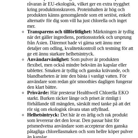
råvaran är EU-ekologisk, vilket ger en extra trygghet
kring produktionskraven. Proteinhalten är hög och
produkten känns genomgående som ett seriöst, enkelt
alternativ för dig som vill ha just chlorella och inget
mer.
Transparens och tillförlitlighet:
Märkningen är tydlig
när det gäller ingrediens, portionsstorlek och ursprung
från Asien. Däremot hade vi gärna sett ännu mer
detaljer om odling, kvalitetskontroll och testning för att
ge ett ännu starkare helhetsintryck.
Användarvänlighet:
Som pulver är produkten
flexibel, men också mindre bekväm än kapslar eller
tabletter. Smaken är tydlig och ganska krävande, och
blandbarheten är inte den bästa i vanligt vatten. För
användare som redan gör smoothies dagligen fungerar
den klart bättre.
Prisvärde:
Här presterar Healthwell Chlorella EKO
starkt. Burken räcker länge och priset är rimligt i
förhållande till mängden, särskilt med tanke på att det
rör sig om ekologisk råvara utan utfyllnad.
Helhetsintryck:
Det här är en ärlig och rak produkt
som levererar det den lovar. Den passar bäst för
prismedvetna användare som accepterar den ganska
påtagliga chlorellasmaken och som hellre köper pulver
än kapslar.