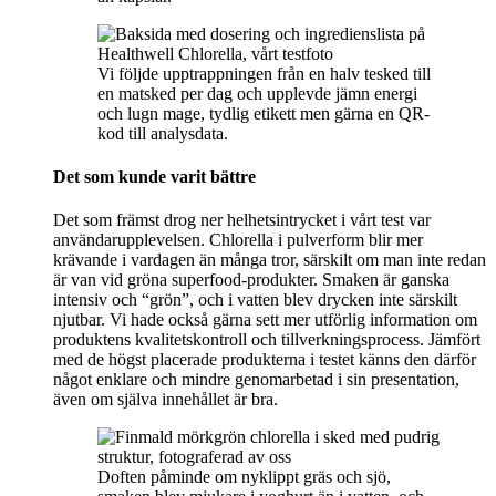
Vi följde upptrappningen från en halv tesked till
en matsked per dag och upplevde jämn energi
och lugn mage, tydlig etikett men gärna en QR-
kod till analysdata.
Det som kunde varit bättre
Det som främst drog ner helhetsintrycket i vårt test var
användarupplevelsen. Chlorella i pulverform blir mer
krävande i vardagen än många tror, särskilt om man inte redan
är van vid gröna superfood-produkter. Smaken är ganska
intensiv och “grön”, och i vatten blev drycken inte särskilt
njutbar. Vi hade också gärna sett mer utförlig information om
produktens kvalitetskontroll och tillverkningsprocess. Jämfört
med de högst placerade produkterna i testet känns den därför
något enklare och mindre genomarbetad i sin presentation,
även om själva innehållet är bra.
Doften påminde om nyklippt gräs och sjö,