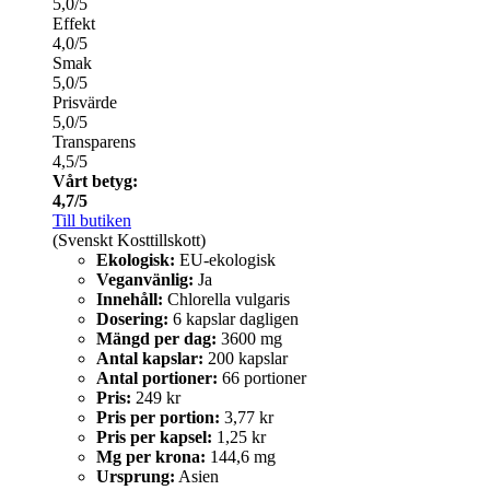
5,0/5
Effekt
4,0/5
Smak
5,0/5
Prisvärde
5,0/5
Transparens
4,5/5
Vårt betyg:
4,7/5
Till butiken
(Svenskt Kosttillskott)
Ekologisk:
EU-ekologisk
Veganvänlig:
Ja
Innehåll:
Chlorella vulgaris
Dosering:
6 kapslar dagligen
Mängd per dag:
3600 mg
Antal kapslar:
200 kapslar
Antal portioner:
66 portioner
Pris:
249 kr
Pris per portion:
3,77 kr
Pris per kapsel:
1,25 kr
Mg per krona:
144,6 mg
Ursprung:
Asien