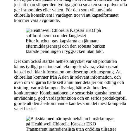
just att man slipper den tydliga gröna smaken som pulver ofta
ger i smoothies eller vatten. För den som vill använda
chlorella konsekvent i vardagen tror vi att kapselformatet
kommer vara avgörande.
Efter lunchen gav kapslarna en jämnare
eftermiddagsenergi och den robusta burken
klarade pendlingen i ryggsäcken utan lukt.
Det som också stärkte helhetsintrycket var att produkten
känns tydligt positionerad: ekologisk råvara, växtbaserad
kapsel och klar information om dosering och ursprung. Att
chlorellan kommer från Asien är relevant information, och
även om vi gärna hade sett ännu mer detaljer om odling och
testning, var märkningen överlag bättre än hos flera
konkurrenter. Kombinationen av sensoriskt ganska neutral
användning, god vardagsfunktion och en seriös produktprofil
gjorde att den återkommande kändes som det mest kompletta
valet i testet.
Transparent ingredienslista utan onödiga tillsatser