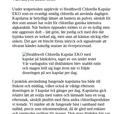
Under testperioden upplevde vi Healthwell Chlorella Kapslar
EKO som en ovanligt smidig chlorella att använda dagligen.
Kapslarna är betydligt lättare att hantera än pulver, särskilt för
den som annars har svårt för chlorellas ganska intensiva
algkaraktär. När burken öppnades möttes vi av en tydlig men
inte aggressiv doft – lätt grön, lite jordig och med den där
typiska tonen av torkad alg, men utan att kännas stickig eller
unken. Det gav ett fräscht första intryck och signalerade att
råvaran kändes naturlig snarare än överprocessad.
Vår vardagsdos vid diskbänken blev snabbt rutin
och magen höll sig lugn även när vi följde
doseringen på sex kapslar per dag.
I praktisk användning fungerade kapslarna bra både till
frukost och middag, vilket också är viktigt eftersom
doseringen är 3 kapslar två gånger per dag. Kapslarna gick
relativt lätt att svälja med vatten och lämnade bara en svag
eftersmak, särskilt jämfört med flera andra chlorellaprodukter
vi testade. Vi märkte att de fungerade bäst i samband med
måltid, precis som rekommenderat, då de gled ned enklare
och upplevdes snällare för magen. Den stora fördelen här var