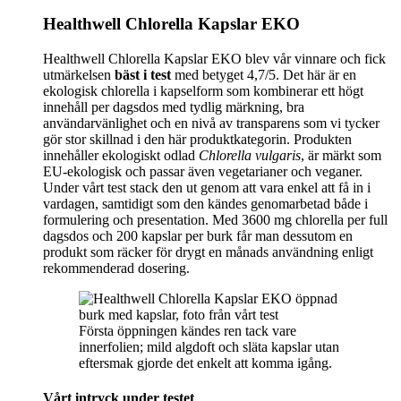
Healthwell Chlorella Kapslar EKO
Healthwell Chlorella Kapslar EKO blev vår vinnare och fick
utmärkelsen
bäst i test
med betyget 4,7/5. Det här är en
ekologisk chlorella i kapselform som kombinerar ett högt
innehåll per dagsdos med tydlig märkning, bra
användarvänlighet och en nivå av transparens som vi tycker
gör stor skillnad i den här produktkategorin. Produkten
innehåller ekologiskt odlad
Chlorella vulgaris
, är märkt som
EU-ekologisk och passar även vegetarianer och veganer.
Under vårt test stack den ut genom att vara enkel att få in i
vardagen, samtidigt som den kändes genomarbetad både i
formulering och presentation. Med 3600 mg chlorella per full
dagsdos och 200 kapslar per burk får man dessutom en
produkt som räcker för drygt en månads användning enligt
rekommenderad dosering.
Första öppningen kändes ren tack vare
innerfolien; mild algdoft och släta kapslar utan
eftersmak gjorde det enkelt att komma igång.
Vårt intryck under testet