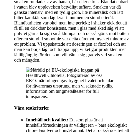
smaken rundades av av banan, bär eller citrus. Blandat enbart
i vatten blev upplevelsen betydligt tuffare. Smaken var då
ganska intensiv, med en tydlig grön, lite mineralisk och lätt
bitter karaktär som låg kvar i munnen en stund efteråt.
Blandbarheten var okej men inte perfekt; i shaker gick det att
få till en drickbar konsistens, men i glas med sked såg vi att
pulvret gärna la sig i små klumpar och också sjönk mot botten
efter en stund. I smoothie var detta däremot mycket mindre av
ett problem. Vi uppskattade att doseringen är flexibel och att
man kan börja lågt och trappa upp, vilket gör produkten mer
lättillgänglig för den som vill vänja sig gradvis vid smaken
och mängden.
EKO-märkningen gav trygghet i valet och talar
för råvarornas ursprung, men vi saknade tydlig
information om tungmetalltester för full
transparens.
Våra testkriterier
Innehåll och kvalitet:
Ett stort plus är att
innehållsförteckningen är väldigt ren – bara ekologiskt
chlorellapulver och inget annat. Det är också positivt att