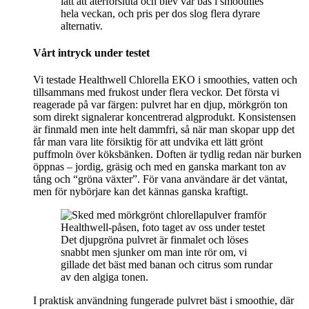
lätt att återförsluta och blev vår bas i smoothies
hela veckan, och pris per dos slog flera dyrare
alternativ.
Vårt intryck under testet
Vi testade Healthwell Chlorella EKO i smoothies, vatten och
tillsammans med frukost under flera veckor. Det första vi
reagerade på var färgen: pulvret har en djup, mörkgrön ton
som direkt signalerar koncentrerad algprodukt. Konsistensen
är finmald men inte helt dammfri, så när man skopar upp det
får man vara lite försiktig för att undvika ett lätt grönt
puffmoln över köksbänken. Doften är tydlig redan när burken
öppnas – jordig, gräsig och med en ganska markant ton av
tång och “gröna växter”. För vana användare är det väntat,
men för nybörjare kan det kännas ganska kraftigt.
Det djupgröna pulvret är finmalet och löses
snabbt men sjunker om man inte rör om, vi
gillade det bäst med banan och citrus som rundar
av den algiga tonen.
I praktisk användning fungerade pulvret bäst i smoothie, där