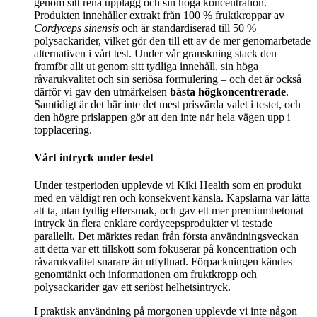
genom sitt rena upplägg och sin höga koncentration.
Produkten innehåller extrakt från 100 % fruktkroppar av
Cordyceps sinensis
och är standardiserad till 50 %
polysackarider, vilket gör den till ett av de mer genomarbetade
alternativen i vårt test. Under vår granskning stack den
framför allt ut genom sitt tydliga innehåll, sin höga
råvarukvalitet och sin seriösa formulering – och det är också
därför vi gav den utmärkelsen
bästa högkoncentrerade
.
Samtidigt är det här inte det mest prisvärda valet i testet, och
den högre prislappen gör att den inte når hela vägen upp i
topplacering.
Vårt intryck under testet
Under testperioden upplevde vi Kiki Health som en produkt
med en väldigt ren och konsekvent känsla. Kapslarna var lätta
att ta, utan tydlig eftersmak, och gav ett mer premiumbetonat
intryck än flera enklare cordycepsprodukter vi testade
parallellt. Det märktes redan från första användningsveckan
att detta var ett tillskott som fokuserar på koncentration och
råvarukvalitet snarare än utfyllnad. Förpackningen kändes
genomtänkt och informationen om fruktkropp och
polysackarider gav ett seriöst helhetsintryck.
I praktisk användning på morgonen upplevde vi inte någon