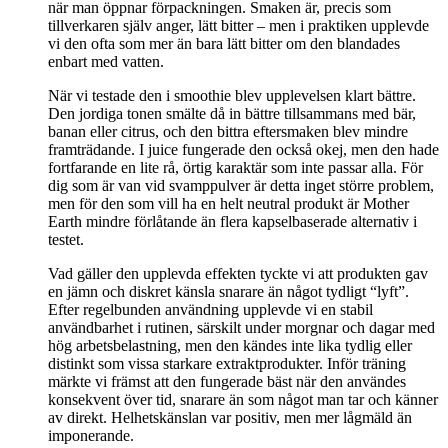
när man öppnar förpackningen. Smaken är, precis som
tillverkaren själv anger, lätt bitter – men i praktiken upplevde
vi den ofta som mer än bara lätt bitter om den blandades
enbart med vatten.
När vi testade den i smoothie blev upplevelsen klart bättre.
Den jordiga tonen smälte då in bättre tillsammans med bär,
banan eller citrus, och den bittra eftersmaken blev mindre
framträdande. I juice fungerade den också okej, men den hade
fortfarande en lite rå, örtig karaktär som inte passar alla. För
dig som är van vid svamppulver är detta inget större problem,
men för den som vill ha en helt neutral produkt är Mother
Earth mindre förlåtande än flera kapselbaserade alternativ i
testet.
Vad gäller den upplevda effekten tyckte vi att produkten gav
en jämn och diskret känsla snarare än något tydligt “lyft”.
Efter regelbunden användning upplevde vi en stabil
användbarhet i rutinen, särskilt under morgnar och dagar med
hög arbetsbelastning, men den kändes inte lika tydlig eller
distinkt som vissa starkare extraktprodukter. Inför träning
märkte vi främst att den fungerade bäst när den användes
konsekvent över tid, snarare än som något man tar och känner
av direkt. Helhetskänslan var positiv, men mer lågmäld än
imponerande.