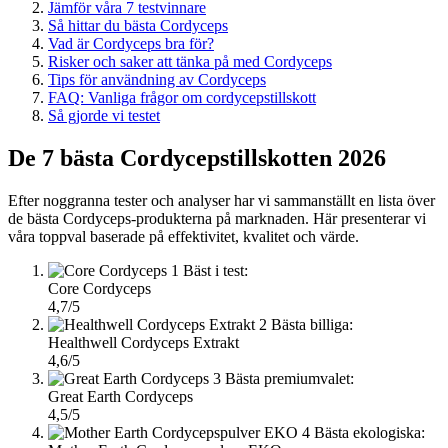
Jämför våra 7 testvinnare
Så hittar du bästa Cordyceps
Vad är Cordyceps bra för?
Risker och saker att tänka på med Cordyceps
Tips för användning av Cordyceps
FAQ: Vanliga frågor om cordycepstillskott
Så gjorde vi testet
De 7 bästa Cordycepstillskotten 2026
Efter noggranna tester och analyser har vi sammanställt en lista över
de bästa Cordyceps-produkterna på marknaden. Här presenterar vi
våra toppval baserade på effektivitet, kvalitet och värde.
1
Bäst i test:
Core Cordyceps
4,7/5
2
Bästa billiga:
Healthwell Cordyceps Extrakt
4,6/5
3
Bästa premiumvalet:
Great Earth Cordyceps
4,5/5
4
Bästa ekologiska: