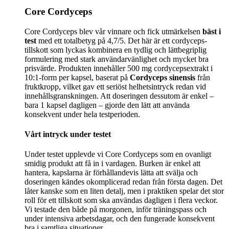
Core Cordyceps
Core Cordyceps blev vår vinnare och fick utmärkelsen
bäst i
test
med ett totalbetyg på 4,7/5. Det här är ett cordyceps-
tillskott som lyckas kombinera en tydlig och lättbegriplig
formulering med stark användarvänlighet och mycket bra
prisvärde. Produkten innehåller 500 mg cordycepsextrakt i
10:1-form per kapsel, baserat på
Cordyceps sinensis
från
fruktkropp, vilket gav ett seriöst helhetsintryck redan vid
innehållsgranskningen. Att doseringen dessutom är enkel –
bara 1 kapsel dagligen – gjorde den lätt att använda
konsekvent under hela testperioden.
Vårt intryck under testet
Under testet upplevde vi Core Cordyceps som en ovanligt
smidig produkt att få in i vardagen. Burken är enkel att
hantera, kapslarna är förhållandevis lätta att svälja och
doseringen kändes okomplicerad redan från första dagen. Det
låter kanske som en liten detalj, men i praktiken spelar det stor
roll för ett tillskott som ska användas dagligen i flera veckor.
Vi testade den både på morgonen, inför träningspass och
under intensiva arbetsdagar, och den fungerade konsekvent
bra i samtliga situationer.