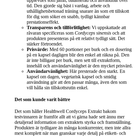
upplevdes som jämn, balanserad och användbar över
tid. Den gjorde sig bäst i vardag, arbete och
uthållighetsbetonad träning snarare än som ett tillskott
för dig som söker en snabb, tydligt kännbar
prestationseffekt.
Transparens och tillförlitlighet:
Vi uppskattade att
råvaran specificeras som
Cordyceps sinensis
och att
produkten presenteras på ett relativt tydligt sätt. Det
stärker förtroendet.
Prisvärde:
Med 60 portioner per burk och en dosering
på en kapsel dagligen blir den enkel att räkna på. Den
är inte billigast per burk, men sett till extraktform,
innehåll och användarvänlighet är den mycket prisvärd.
Användarvänlighet:
Här presterade den starkt. En
kapsel om dagen, vegetarisk kapsel och smidig
användning gör att den passar många, även den som
vill hålla sin tillskottsrutin enkel.
Det som kunde varit bättre
Det som håller Healthwell Cordyceps Extrakt bakom
testvinnaren är framför allt att vi gärna hade sett ännu mer
detaljerad information om extraktets styrka och framställning.
Produkten är tydligare än många konkurrenter, men inte allra
mest komplett när man granskar varje detalj på etikett- och