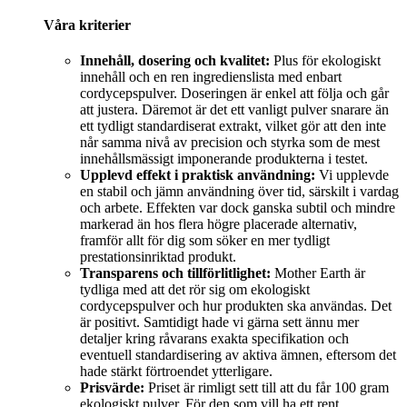
Våra kriterier
Innehåll, dosering och kvalitet:
Plus för ekologiskt
innehåll och en ren ingredienslista med enbart
cordycepspulver. Doseringen är enkel att följa och går
att justera. Däremot är det ett vanligt pulver snarare än
ett tydligt standardiserat extrakt, vilket gör att den inte
når samma nivå av precision och styrka som de mest
innehållsmässigt imponerande produkterna i testet.
Upplevd effekt i praktisk användning:
Vi upplevde
en stabil och jämn användning över tid, särskilt i vardag
och arbete. Effekten var dock ganska subtil och mindre
markerad än hos flera högre placerade alternativ,
framför allt för dig som söker en mer tydligt
prestationsinriktad produkt.
Transparens och tillförlitlighet:
Mother Earth är
tydliga med att det rör sig om ekologiskt
cordycepspulver och hur produkten ska användas. Det
är positivt. Samtidigt hade vi gärna sett ännu mer
detaljer kring råvarans exakta specifikation och
eventuell standardisering av aktiva ämnen, eftersom det
hade stärkt förtroendet ytterligare.
Prisvärde:
Priset är rimligt sett till att du får 100 gram
ekologiskt pulver. För den som vill ha ett rent