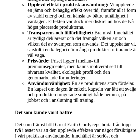
Upplevd effekt i praktisk användning:
Vi upplevde
en jämn och behaglig effekt över tid, framför allt i form
av stabil energi och en känsla av bättre uthållighet i
vardagen. Effekten var dock mer diskret än hos de två
högst placerade produkterna.
Transparens och tillförlitlighet:
Bra nivå. Innehållet
är tydligt deklarerat och det framgår vilken art och
vilken del av svampen som används. Det uppskattar vi,
särskilt i en kategori där många produkter fortfarande är
väl vaga.
Prisvärde:
Priset ligger i mellan- till
premiumsegmentet, men känns motiverat sett till
råvarans kvalitet, ekologisk profil och den
genomarbetade formuleringen.
Användarvänlighet:
En av produktens stora fördelar.
En kapsel om dagen är enkelt, kapseln var lätt att svälja
och produkten fungerade smidigt både hemma, på
jobbet och i anslutning till träning.
Det som kunde varit bättre
Det som främst höll Great Earth Cordyceps borta från topp
två i testet var att den upplevda effekten var något försiktigare
i vårt praktiska användande. Innehållet är seriöst och