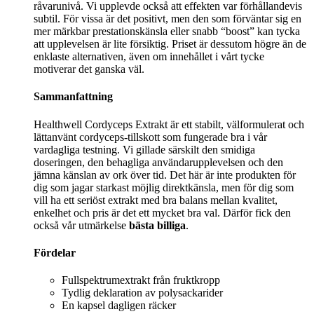
råvarunivå. Vi upplevde också att effekten var förhållandevis
subtil. För vissa är det positivt, men den som förväntar sig en
mer märkbar prestationskänsla eller snabb “boost” kan tycka
att upplevelsen är lite försiktig. Priset är dessutom högre än de
enklaste alternativen, även om innehållet i vårt tycke
motiverar det ganska väl.
Sammanfattning
Healthwell Cordyceps Extrakt är ett stabilt, välformulerat och
lättanvänt cordyceps-tillskott som fungerade bra i vår
vardagliga testning. Vi gillade särskilt den smidiga
doseringen, den behagliga användarupplevelsen och den
jämna känslan av ork över tid. Det här är inte produkten för
dig som jagar starkast möjlig direktkänsla, men för dig som
vill ha ett seriöst extrakt med bra balans mellan kvalitet,
enkelhet och pris är det ett mycket bra val. Därför fick den
också vår utmärkelse
bästa billiga
.
Fördelar
Fullspektrumextrakt från fruktkropp
Tydlig deklaration av polysackarider
En kapsel dagligen räcker