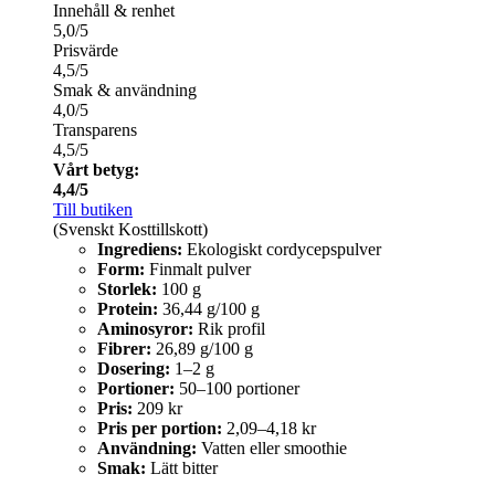
Innehåll & renhet
5,0/5
Prisvärde
4,5/5
Smak & användning
4,0/5
Transparens
4,5/5
Vårt betyg:
4,4/5
Till butiken
(Svenskt Kosttillskott)
Ingrediens:
Ekologiskt cordycepspulver
Form:
Finmalt pulver
Storlek:
100 g
Protein:
36,44 g/100 g
Aminosyror:
Rik profil
Fibrer:
26,89 g/100 g
Dosering:
1–2 g
Portioner:
50–100 portioner
Pris:
209 kr
Pris per portion:
2,09–4,18 kr
Användning:
Vatten eller smoothie
Smak:
Lätt bitter