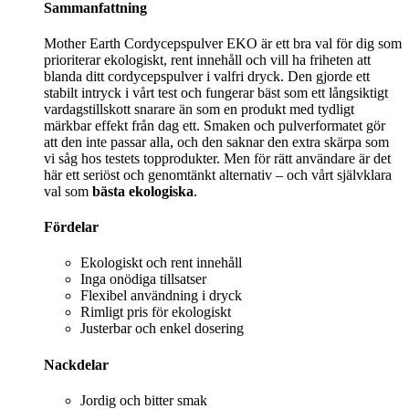
Sammanfattning
Mother Earth Cordycepspulver EKO är ett bra val för dig som
prioriterar ekologiskt, rent innehåll och vill ha friheten att
blanda ditt cordycepspulver i valfri dryck. Den gjorde ett
stabilt intryck i vårt test och fungerar bäst som ett långsiktigt
vardagstillskott snarare än som en produkt med tydligt
märkbar effekt från dag ett. Smaken och pulverformatet gör
att den inte passar alla, och den saknar den extra skärpa som
vi såg hos testets topprodukter. Men för rätt användare är det
här ett seriöst och genomtänkt alternativ – och vårt självklara
val som
bästa ekologiska
.
Fördelar
Ekologiskt och rent innehåll
Inga onödiga tillsatser
Flexibel användning i dryck
Rimligt pris för ekologiskt
Justerbar och enkel dosering
Nackdelar
Jordig och bitter smak