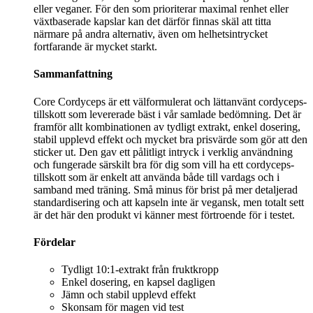
eller veganer. För den som prioriterar maximal renhet eller
växtbaserade kapslar kan det därför finnas skäl att titta
närmare på andra alternativ, även om helhetsintrycket
fortfarande är mycket starkt.
Sammanfattning
Core Cordyceps är ett välformulerat och lättanvänt cordyceps-
tillskott som levererade bäst i vår samlade bedömning. Det är
framför allt kombinationen av tydligt extrakt, enkel dosering,
stabil upplevd effekt och mycket bra prisvärde som gör att den
sticker ut. Den gav ett pålitligt intryck i verklig användning
och fungerade särskilt bra för dig som vill ha ett cordyceps-
tillskott som är enkelt att använda både till vardags och i
samband med träning. Små minus för brist på mer detaljerad
standardisering och att kapseln inte är vegansk, men totalt sett
är det här den produkt vi känner mest förtroende för i testet.
Fördelar
Tydligt 10:1-extrakt från fruktkropp
Enkel dosering, en kapsel dagligen
Jämn och stabil upplevd effekt
Skonsam för magen vid test