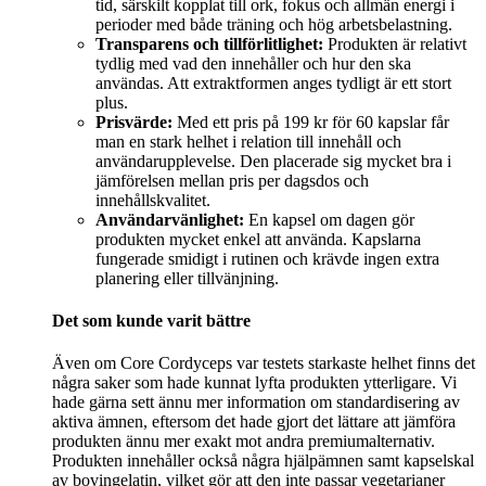
tid, särskilt kopplat till ork, fokus och allmän energi i
perioder med både träning och hög arbetsbelastning.
Transparens och tillförlitlighet:
Produkten är relativt
tydlig med vad den innehåller och hur den ska
användas. Att extraktformen anges tydligt är ett stort
plus.
Prisvärde:
Med ett pris på 199 kr för 60 kapslar får
man en stark helhet i relation till innehåll och
användarupplevelse. Den placerade sig mycket bra i
jämförelsen mellan pris per dagsdos och
innehållskvalitet.
Användarvänlighet:
En kapsel om dagen gör
produkten mycket enkel att använda. Kapslarna
fungerade smidigt i rutinen och krävde ingen extra
planering eller tillvänjning.
Det som kunde varit bättre
Även om Core Cordyceps var testets starkaste helhet finns det
några saker som hade kunnat lyfta produkten ytterligare. Vi
hade gärna sett ännu mer information om standardisering av
aktiva ämnen, eftersom det hade gjort det lättare att jämföra
produkten ännu mer exakt mot andra premiumalternativ.
Produkten innehåller också några hjälpämnen samt kapselskal
av bovingelatin, vilket gör att den inte passar vegetarianer