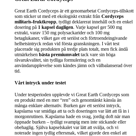
Great Earth Cordyceps är ett genomarbetat Cordyceps-tillskott
som sticker ut med ett ekologiskt extrakt från
Cordyceps
militaris-fruktkropp
, tydligt deklarerat innehåll och en enkel
dosering på
1 kapsel dagligen
. Varje kapsel ger 500 mg
extrakt, varav 150 mg polysackarider och 100 mg
betaglukaner, vilket gav ett seriöst och förtroendeingivande
helhetsintryck redan vid första granskningen. I vårt test
placerade sig produkten på tredje plats totalt, men fick ändå
utmärkelsen
bästa premiumvalet
tack vare sin höga
råvarukvalitet, sin tydliga formulering och en
användarupplevelse som kändes jämn och välbalanserad över
tid.
Vårt intryck under testet
Under testperioden upplevde vi Great Earth Cordyceps som
en produkt med en mer “ren” och genomtänkt känsla än
många enklare alternativ. Burken gav ett seriöst intryck,
kapslarna var smidiga att ta och doseringen var lätt att få in i
morgonrutinen. Kapslarna hade en svag, jordig doft när man
öppnade burken – tydligt svampig men inte stickande eller
obehaglig. Själva kapselskalet var lätt att svälja, och vi
noterade ingen tydlig eftersmak, vilket gjorde den enkel att