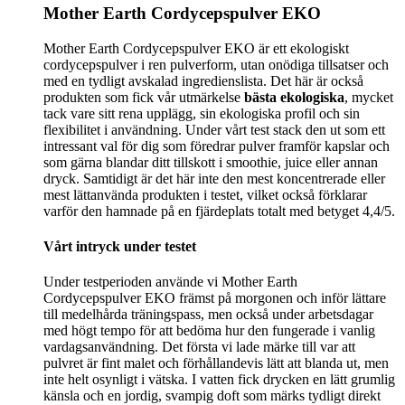
Mother Earth Cordycepspulver EKO
Mother Earth Cordycepspulver EKO är ett ekologiskt
cordycepspulver i ren pulverform, utan onödiga tillsatser och
med en tydligt avskalad ingredienslista. Det här är också
produkten som fick vår utmärkelse
bästa ekologiska
, mycket
tack vare sitt rena upplägg, sin ekologiska profil och sin
flexibilitet i användning. Under vårt test stack den ut som ett
intressant val för dig som föredrar pulver framför kapslar och
som gärna blandar ditt tillskott i smoothie, juice eller annan
dryck. Samtidigt är det här inte den mest koncentrerade eller
mest lättanvända produkten i testet, vilket också förklarar
varför den hamnade på en fjärdeplats totalt med betyget 4,4/5.
Vårt intryck under testet
Under testperioden använde vi Mother Earth
Cordycepspulver EKO främst på morgonen och inför lättare
till medelhårda träningspass, men också under arbetsdagar
med högt tempo för att bedöma hur den fungerade i vanlig
vardagsanvändning. Det första vi lade märke till var att
pulvret är fint malet och förhållandevis lätt att blanda ut, men
inte helt osynligt i vätska. I vatten fick drycken en lätt grumlig
känsla och en jordig, svampig doft som märks tydligt direkt