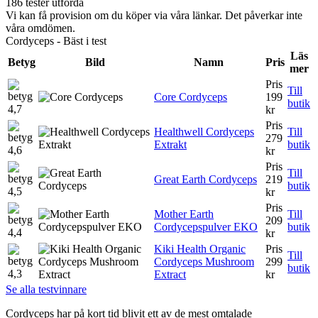
186 tester utförda
Vi kan få provision om du köper via våra länkar. Det påverkar inte
våra omdömen.
Cordyceps - Bäst i test
Läs
Betyg
Bild
Namn
Pris
mer
Pris
Till
Core Cordyceps
199
butik
4,7
kr
Pris
Healthwell Cordyceps
Till
279
Extrakt
butik
4,6
kr
Pris
Till
Great Earth Cordyceps
219
butik
4,5
kr
Pris
Mother Earth
Till
209
Cordycepspulver EKO
butik
4,4
kr
Kiki Health Organic
Pris
Till
Cordyceps Mushroom
299
butik
4,3
Extract
kr
Se alla testvinnare
Cordyceps har på kort tid blivit ett av de mest omtalade