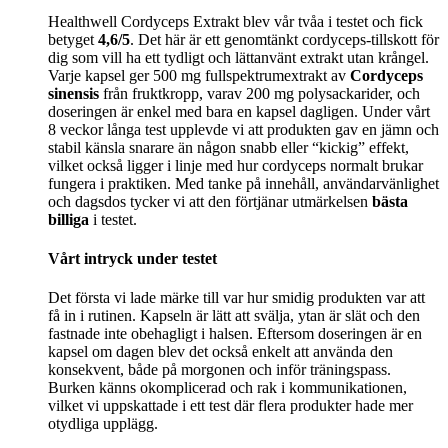
Healthwell Cordyceps Extrakt blev vår tvåa i testet och fick
betyget
4,6/5
. Det här är ett genomtänkt cordyceps-tillskott för
dig som vill ha ett tydligt och lättanvänt extrakt utan krångel.
Varje kapsel ger 500 mg fullspektrumextrakt av
Cordyceps
sinensis
från fruktkropp, varav 200 mg polysackarider, och
doseringen är enkel med bara en kapsel dagligen. Under vårt
8 veckor långa test upplevde vi att produkten gav en jämn och
stabil känsla snarare än någon snabb eller “kickig” effekt,
vilket också ligger i linje med hur cordyceps normalt brukar
fungera i praktiken. Med tanke på innehåll, användarvänlighet
och dagsdos tycker vi att den förtjänar utmärkelsen
bästa
billiga
i testet.
Vårt intryck under testet
Det första vi lade märke till var hur smidig produkten var att
få in i rutinen. Kapseln är lätt att svälja, ytan är slät och den
fastnade inte obehagligt i halsen. Eftersom doseringen är en
kapsel om dagen blev det också enkelt att använda den
konsekvent, både på morgonen och inför träningspass.
Burken känns okomplicerad och rak i kommunikationen,
vilket vi uppskattade i ett test där flera produkter hade mer
otydliga upplägg.