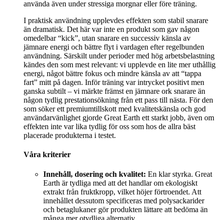
använda även under stressiga morgnar eller före träning.
I praktisk användning upplevdes effekten som stabil snarare
än dramatisk. Det här var inte en produkt som gav någon
omedelbar “kick”, utan snarare en successiv känsla av
jämnare energi och bättre flyt i vardagen efter regelbunden
användning. Särskilt under perioder med hög arbetsbelastning
kändes den som mest relevant: vi upplevde en lite mer uthållig
energi, något bättre fokus och mindre känsla av att “tappa
fart” mitt på dagen. Inför träning var intrycket positivt men
ganska subtilt – vi märkte främst en jämnare ork snarare än
någon tydlig prestationsökning från ett pass till nästa. För den
som söker ett premiumtillskott med kvalitetskänsla och god
användarvänlighet gjorde Great Earth ett starkt jobb, även om
effekten inte var lika tydlig för oss som hos de allra bäst
placerade produkterna i testet.
Våra kriterier
Innehåll, dosering och kvalitet:
En klar styrka. Great
Earth är tydliga med att det handlar om ekologiskt
extrakt från fruktkropp, vilket höjer förtroendet. Att
innehållet dessutom specificeras med polysackarider
och betaglukaner gör produkten lättare att bedöma än
många mer otydliga alternativ.