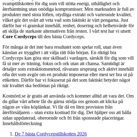
svamptillskotten för dig som vill stötta energi, uthållighet och
återhämtning utan onödiga kompromisser. Men marknaden är full av
produkter med stora löften, otydliga extrakt och varierande kvalitet,
vilket gör det svårt att veta vad som faktiskt är värt pengarna. Just
därför har vi granskat innehåll, renhet, dosering och helhetsvärde för
att skilja de starkaste alternativen från resten. I vårt test har vi utsett
Core Cordyceps
till den bästa Cordyceps.
För många är det inte bara resultatet som spelar roll, utan även
känslan av trygghet i att välja rätt från början. En riktigt bra
Cordyceps kan göra stor skillnad i vardagen, särskilt för dig som vill
få ut mer av träning, fokus och ork utan att chansa. Samtidigt är
detaljer som extraktionsmetod, råvarans ursprung och aktivt innehåll
ofta det som avgör om en produkt imponerar eller mest ser bra ut på
etiketten. Därför har vi fokuserat på det som faktiskt betyder något
när kvalitet ska bedömas på riktigt.
Kostnörd.se är gratis att använda och kommer alltid att vara det. Om
du gillar vårt arbete får du gärna stödja oss genom att klicka på
någon av våra köplänkar. Vi får då en liten provision från
återförsäljaren – utan extra kostnad för dig. Det hjälper oss att hålla
sidan uppdaterad, oberoende och fri från sponsrade placeringar.
Innehållsförteckning
De 7 bästa Cordycepstillskotten 2026