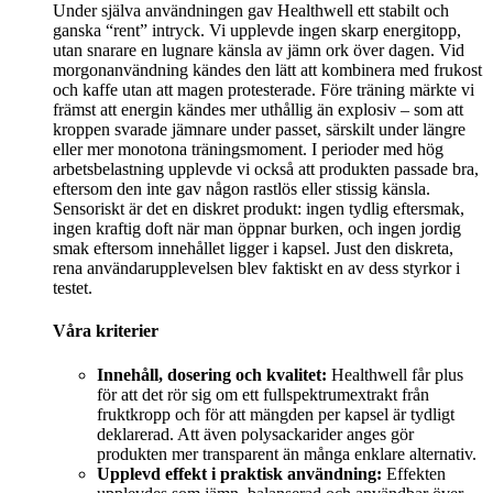
Under själva användningen gav Healthwell ett stabilt och
ganska “rent” intryck. Vi upplevde ingen skarp energitopp,
utan snarare en lugnare känsla av jämn ork över dagen. Vid
morgonanvändning kändes den lätt att kombinera med frukost
och kaffe utan att magen protesterade. Före träning märkte vi
främst att energin kändes mer uthållig än explosiv – som att
kroppen svarade jämnare under passet, särskilt under längre
eller mer monotona träningsmoment. I perioder med hög
arbetsbelastning upplevde vi också att produkten passade bra,
eftersom den inte gav någon rastlös eller stissig känsla.
Sensoriskt är det en diskret produkt: ingen tydlig eftersmak,
ingen kraftig doft när man öppnar burken, och ingen jordig
smak eftersom innehållet ligger i kapsel. Just den diskreta,
rena användarupplevelsen blev faktiskt en av dess styrkor i
testet.
Våra kriterier
Innehåll, dosering och kvalitet:
Healthwell får plus
för att det rör sig om ett fullspektrumextrakt från
fruktkropp och för att mängden per kapsel är tydligt
deklarerad. Att även polysackarider anges gör
produkten mer transparent än många enklare alternativ.
Upplevd effekt i praktisk användning:
Effekten