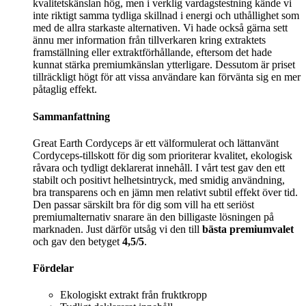
kvalitetskänslan hög, men i verklig vardagstestning kände vi
inte riktigt samma tydliga skillnad i energi och uthållighet som
med de allra starkaste alternativen. Vi hade också gärna sett
ännu mer information från tillverkaren kring extraktets
framställning eller extraktförhållande, eftersom det hade
kunnat stärka premiumkänslan ytterligare. Dessutom är priset
tillräckligt högt för att vissa användare kan förvänta sig en mer
påtaglig effekt.
Sammanfattning
Great Earth Cordyceps är ett välformulerat och lättanvänt
Cordyceps-tillskott för dig som prioriterar kvalitet, ekologisk
råvara och tydligt deklarerat innehåll. I vårt test gav den ett
stabilt och positivt helhetsintryck, med smidig användning,
bra transparens och en jämn men relativt subtil effekt över tid.
Den passar särskilt bra för dig som vill ha ett seriöst
premiumalternativ snarare än den billigaste lösningen på
marknaden. Just därför utsåg vi den till
bästa premiumvalet
och gav den betyget
4,5/5
.
Fördelar
Ekologiskt extrakt från fruktkropp