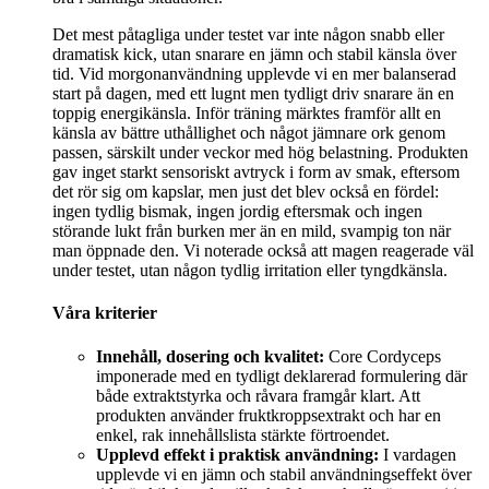
Det mest påtagliga under testet var inte någon snabb eller
dramatisk kick, utan snarare en jämn och stabil känsla över
tid. Vid morgonanvändning upplevde vi en mer balanserad
start på dagen, med ett lugnt men tydligt driv snarare än en
toppig energikänsla. Inför träning märktes framför allt en
känsla av bättre uthållighet och något jämnare ork genom
passen, särskilt under veckor med hög belastning. Produkten
gav inget starkt sensoriskt avtryck i form av smak, eftersom
det rör sig om kapslar, men just det blev också en fördel:
ingen tydlig bismak, ingen jordig eftersmak och ingen
störande lukt från burken mer än en mild, svampig ton när
man öppnade den. Vi noterade också att magen reagerade väl
under testet, utan någon tydlig irritation eller tyngdkänsla.
Våra kriterier
Innehåll, dosering och kvalitet:
Core Cordyceps
imponerade med en tydligt deklarerad formulering där
både extraktstyrka och råvara framgår klart. Att
produkten använder fruktkroppsextrakt och har en
enkel, rak innehållslista stärkte förtroendet.
Upplevd effekt i praktisk användning:
I vardagen
upplevde vi en jämn och stabil användningseffekt över