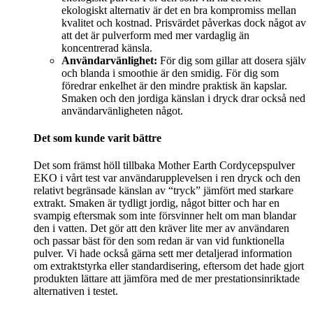
ekologiskt alternativ är det en bra kompromiss mellan
kvalitet och kostnad. Prisvärdet påverkas dock något av
att det är pulverform med mer vardaglig än
koncentrerad känsla.
Användarvänlighet:
För dig som gillar att dosera själv
och blanda i smoothie är den smidig. För dig som
föredrar enkelhet är den mindre praktisk än kapslar.
Smaken och den jordiga känslan i dryck drar också ned
användarvänligheten något.
Det som kunde varit bättre
Det som främst höll tillbaka Mother Earth Cordycepspulver
EKO i vårt test var användarupplevelsen i ren dryck och den
relativt begränsade känslan av “tryck” jämfört med starkare
extrakt. Smaken är tydligt jordig, något bitter och har en
svampig eftersmak som inte försvinner helt om man blandar
den i vatten. Det gör att den kräver lite mer av användaren
och passar bäst för den som redan är van vid funktionella
pulver. Vi hade också gärna sett mer detaljerad information
om extraktstyrka eller standardisering, eftersom det hade gjort
produkten lättare att jämföra med de mer prestationsinriktade
alternativen i testet.