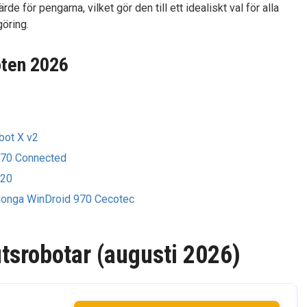
e för pengarna, vilket gör den till ett idealiskt val för alla
öring.
oten 2026
bot X v2
870 Connected
R20
onga WinDroid 970 Cecotec
tsrobotar (augusti 2026)