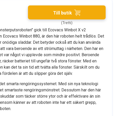
Till butik
(Tretti)
fönsterputsroboten" gick till Ecovacs Winbot X v2
rån Ecovacs Winbot 880, är den här roboten helt trådlös. Det
per onödiga sladdar. Det betyder också att du kan använda
n att vara beroende av ett strömuttag i närheten. Den har en
lket var något vi upplevde som mindre positivt. Beroende
r, räcker batteriet till ungefär två stora fönster. Med en
kan det ta sin tid att tvätta alla fönster. Särskilt om du
fördelen är att du slipper göra det själv.
 det smarta rengöringssystemet. Med sin nya teknologi
det smartaste rengöringsmönstret. Dessutom har den här
skuddar som täcker större ytor och är effektivare än sin
sorn känner av att roboten inte har ett säkert grepp,
boten.