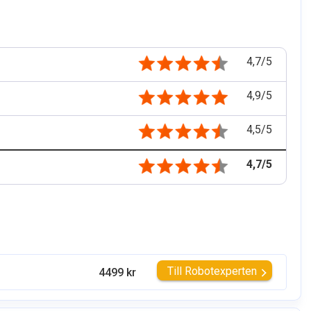
4,7/5
4,9/5
4,5/5
4,7/5
Till Robotexperten
4499 kr