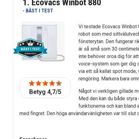
1. Ecovacs Winbot 880
- BÄST I TEST
Vi testade Ecovacs Winbot 88
robot som med sittvälutvec
fönsterytan. Den fungerar ri
är så små som 30 centimeter
inte behöver oroa dig för att
voice-system som ger dig 
via ett så kallat spot mode
rengöring. Markera bara omr
Betyg 4,7/5
Något vi verkligen gillade m
Med den kan du både styra o
funktionerna och kan bland 
med fingret. Den höga användarvänligheten var till slut de