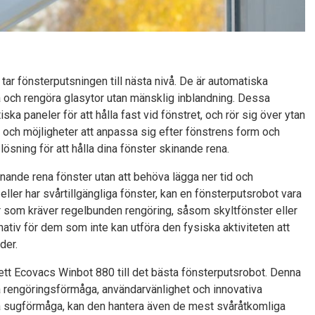
ar fönsterputsningen till nästa nivå. De är automatiska
 och rengöra glasytor utan mänsklig inblandning. Dessa
ka paneler för att hålla fast vid fönstret, och rör sig över ytan
och möjligheter att anpassa sig efter fönstrens form och
lösning för att hålla dina fönster skinande rena.
nande rena fönster utan att behöva lägga ner tid och
 eller har svårtillgängliga fönster, kan en fönsterputsrobot vara
tor som kräver regelbunden rengöring, såsom skyltfönster eller
tiv för dem som inte kan utföra den fysiska aktiviteten att
der.
tsett Ecovacs Winbot 880 till det bästa fönsterputsrobot. Denna
rengöringsförmåga, användarvänlighet och innovativa
la sugförmåga, kan den hantera även de mest svåråtkomliga