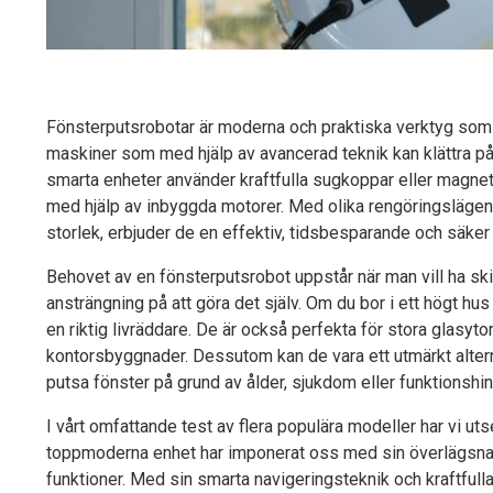
Fönsterputsrobotar är moderna och praktiska verktyg som t
maskiner som med hjälp av avancerad teknik kan klättra på
smarta enheter använder kraftfulla sugkoppar eller magnetis
med hjälp av inbyggda motorer. Med olika rengöringslägen 
storlek, erbjuder de en effektiv, tidsbesparande och säker 
Behovet av en fönsterputsrobot uppstår när man vill ha ski
ansträngning på att göra det själv. Om du bor i ett högt hus
en riktig livräddare. De är också perfekta för stora glasy
kontorsbyggnader. Dessutom kan de vara ett utmärkt alterna
putsa fönster på grund av ålder, sjukdom eller funktionshin
I vårt omfattande test av flera populära modeller har vi u
toppmoderna enhet har imponerat oss med sin överlägsna 
funktioner. Med sin smarta navigeringsteknik och kraftful