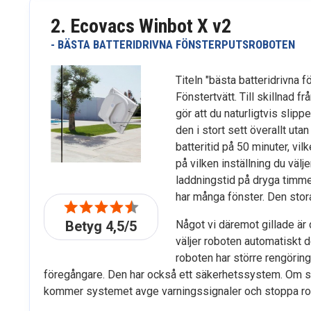
2. Ecovacs Winbot X v2
- BÄSTA BATTERIDRIVNA FÖNSTERPUTSROBOTEN
Titeln "bästa batteridrivna 
Fönstertvätt. Till skillnad f
gör att du naturligtvis slip
den i stort sett överallt uta
batteritid på 50 minuter, vi
på vilken inställning du välje
laddningstid på dryga timmen 
har många fönster. Den stora 
Betyg 4,5/5
Något vi däremot gillade är
väljer roboten automatiskt 
roboten har större rengöring
föregångare. Den har också ett säkerhetssystem. Om sen
kommer systemet avge varningssignaler och stoppa ro