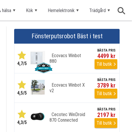
& hälsa
Kök
Hemelektronik
Trädgård
Fönsterputsrobot Bäst i test
BÄSTA PRIS
4499 kr
Ecovacs Winbot
880
4,7/5
Till butik
BÄSTA PRIS
3789 kr
Ecovacs Winbot X
v2
4,5/5
Till butik
BÄSTA PRIS
2197 kr
Cecotec WinDroid
870 Connected
4,3/5
Till butik