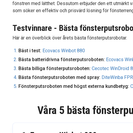
fönstren med lätthet. Dessutom erbjuder den ett utmärkt värd
som söker en effektiv och prisvärd lösning för fönsterreng
Testvinnare - Bästa fönsterputsrob
Här är en överblick över årets bästa fönsterputsrobotar.
Bäst i test:
Ecovacs Winbot 880
Bästa batteridrivna fönsterputsroboten:
Ecovacs Win
Bästa billiga fönsterputsroboten:
Cecotec WinDroid 
Bästa fönsterputsroboten med spray:
DiteWinba FP
Fönsterputsroboten med högst externa kundbetyg:
C
Våra 5 bästa fönsterpu