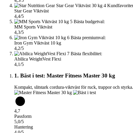
4,5/5
4
Kundfavorite
Star Gear Viktväst
4,4/5
5
Bästa budgetval:
MM Sports Viktväst
4,3/5
6
Bästa premiumval:
Iron Gym Viktväst 10 kg
4,2/5
7
Bästa flexibilitet:
Abilica WeightVest Flexi
4,1/5
1. Bäst i test: Master Fitness Master 30 kg
Kompakt, slitstark cordura-viktväst för ruck, trappor och styrka
4,7
Passform
5,0/5
Hantering
4,0/5