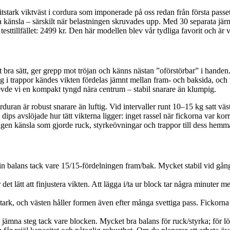
stark viktväst i cordura som imponerade på oss redan från första passet
a känsla – särskilt när belastningen skruvades upp. Med 30 separata järn
esttillfället: 2499 kr. Den här modellen blev vår tydliga favorit och är 
ett bra sätt, ger grepp mot tröjan och känns nästan ”oförstörbar” i hand
ng i trappor kändes vikten fördelas jämnt mellan fram- och baksida, och v
evde vi en kompakt tyngd nära centrum – stabil snarare än klumpig.
an är robust snarare än luftig. Vid intervaller runt 10–15 kg satt väs
ps avslöjade hur tätt vikterna ligger: inget rassel när fickorna var korr
en känsla som gjorde ruck, styrkeövningar och trappor till dess hemm
 fin balans tack vare 15/15-fördelningen fram/bak. Mycket stabil vid gå
et lätt att finjustera vikten. Att lägga i/ta ur block tar några minuter
ark, och västen håller formen även efter många svettiga pass. Fickorna sl
 jämna steg tack vare blocken. Mycket bra balans för ruck/styrka; för lö