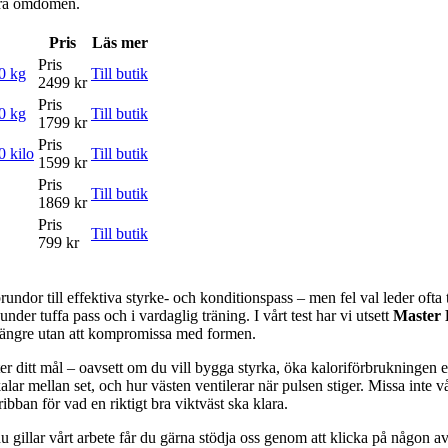
våra omdömen.
Pris
Läs mer
Pris
0 kg
Till butik
2499 kr
Pris
0 kg
Till butik
1799 kr
Pris
0 kilo
Till butik
1599 kr
Pris
Till butik
1869 kr
Pris
Till butik
799 kr
or till effektiva styrke- och konditionspass – men fel val leder ofta til
der tuffa pass och i vardaglig träning. I vårt test har vi utsett
Master 
 längre utan att kompromissa med formen.
fter ditt mål – oavsett om du vill bygga styrka, öka kaloriförbrukningen 
kalar mellan set, och hur västen ventilerar när pulsen stiger. Missa inte
ribban för vad en riktigt bra viktväst ska klara.
 gillar vårt arbete får du gärna stödja oss genom att klicka på någon av 