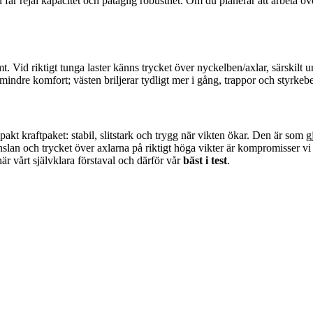
 får rejäl kapacitet och påtaglig robusthet. Om du planerar att arbeta 
t. Vid riktigt tunga laster känns trycket över nyckelben/axlar, särskilt
mindre komfort; västen briljerar tydligt mer i gång, trappor och styrkeb
pakt kraftpaket: stabil, slitstark och trygg när vikten ökar. Den är som 
lan och trycket över axlarna på riktigt höga vikter är kompromisser vi a
är vårt självklara förstaval och därför vår
bäst i test
.