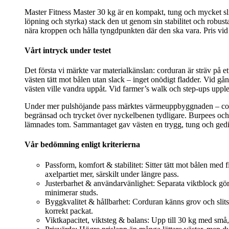
Master Fitness Master 30 kg är en kompakt, tung och mycket slit
löpning och styrka) stack den ut genom sin stabilitet och robust
nära kroppen och hålla tyngdpunkten där den ska vara. Pris vid t
Vårt intryck under testet
Det första vi märkte var materialkänslan: corduran är sträv på 
västen tätt mot bålen utan slack – inget onödigt fladder. Vid gå
västen ville vandra uppåt. Vid farmer’s walk och step-ups uppl
Under mer pulshöjande pass märktes värmeuppbyggnaden – cordur
begränsad och trycket över nyckelbenen tydligare. Burpees och di
lämnades tom. Sammantaget gav västen en trygg, tung och gedig
Vår bedömning enligt kriterierna
Passform, komfort & stabilitet: Sitter tätt mot bålen med
axelpartiet mer, särskilt under längre pass.
Justerbarhet & användarvänlighet: Separata viktblock gör d
minimerar studs.
Byggkvalitet & hållbarhet: Corduran känns grov och slitst
korrekt packat.
Viktkapacitet, viktsteg & balans: Upp till 30 kg med små,