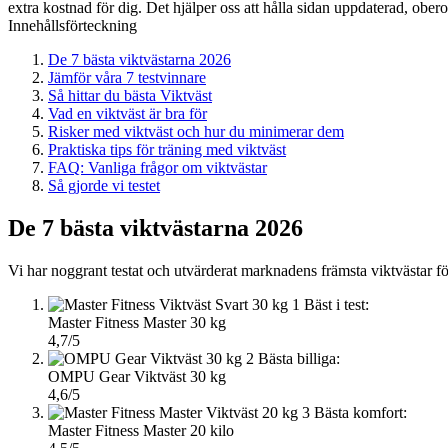
extra kostnad för dig. Det hjälper oss att hålla sidan uppdaterad, ober
Innehållsförteckning
De 7 bästa viktvästarna 2026
Jämför våra 7 testvinnare
Så hittar du bästa Viktväst
Vad en viktväst är bra för
Risker med viktväst och hur du minimerar dem
Praktiska tips för träning med viktväst
FAQ: Vanliga frågor om viktvästar
Så gjorde vi testet
De 7 bästa viktvästarna 2026
Vi har noggrant testat och utvärderat marknadens främsta viktvästar fö
1
Bäst i test:
Master Fitness Master 30 kg
4,7/5
2
Bästa billiga:
OMPU Gear Viktväst 30 kg
4,6/5
3
Bästa komfort:
Master Fitness Master 20 kilo