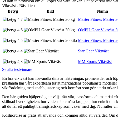
Vi kan få provision om du köper via våra länkar. Det påverkar inte 
Viktväst - Bäst i test
Betyg
Bild
Namn
4,7
Master Fitness Master 3
4,6
OMPU Gear Viktväst 3
4,5
Master Fitness Master 2
4,4
Star Gear Viktväst
4,3
MM Sports Viktväst
Se alla testvinnare
En bra viktväst kan förvandla dina armhävningar, promenader och löprund
prestanda har vårt expertteam testat marknadens populäraste modeller un
viktfördelning med snabb justering och komfort som gör att du orkar
Den här guiden hjälper dig att välja rätt vikt, passform och material e
skillnad i verkligheten: hur vikten sitter nära kroppen, hur enkelt du s
att du får ett pålitligt träningsredskap som växer med dig. Nu sätter vi 
Kostnörd.se är gratis att använda och kommer alltid att vara det. Om du