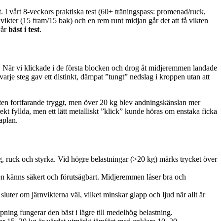
. I vårt 8‑veckors praktiska test (60+ träningspass: promenad/ruck,
vikter (15 fram/15 bak) och en rem runt midjan går det att få vikten
vår
bäst i test
.
en. När vi klickade i de första blocken och drog åt midjeremmen landade
arje steg gav ett distinkt, dämpat ”tungt” nedslag i kroppen utan att
ten fortfarande tryggt, men över 20 kg blev andningskänslan mer
ekt fyllda, men ett lätt metalliskt ”klick” kunde höras om enstaka ficka
aplan.
ng, ruck och styrka. Vid högre belastningar (>20 kg) märks trycket över
 men känns säkert och förutsägbart. Midjeremmen låser bra och
uter om järnvikterna väl, vilket minskar glapp och ljud när allt är
pning fungerar den bäst i lägre till medelhög belastning.