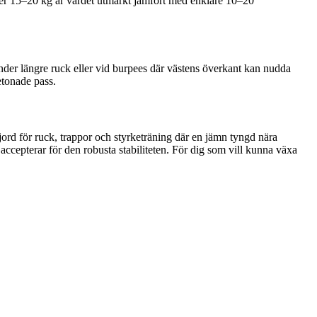
över 15–20 kg är värdet utmärkt jämfört med enklare 10–20
 under längre ruck eller vid burpees där västens överkant kan nudda
etonade pass.
gjord för ruck, trappor och styrketräning där en jämn tyngd nära
ccepterar för den robusta stabiliteten. För dig som vill kunna växa