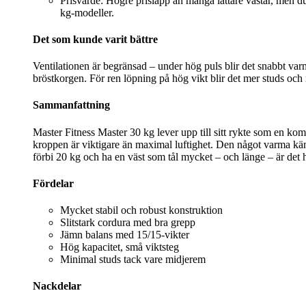
Prisvärde: Högre prislapp än många lättare västar, men du
kg‑modeller.
Det som kunde varit bättre
Ventilationen är begränsad – under hög puls blir det snabbt varm
bröstkorgen. För ren löpning på hög vikt blir det mer studs och 
Sammanfattning
Master Fitness Master 30 kg lever upp till sitt rykte som en kom
kroppen är viktigare än maximal luftighet. Den något varma käns
förbi 20 kg och ha en väst som tål mycket – och länge – är det h
Fördelar
Mycket stabil och robust konstruktion
Slitstark cordura med bra grepp
Jämn balans med 15/15-vikter
Hög kapacitet, små viktsteg
Minimal studs tack vare midjerem
Nackdelar