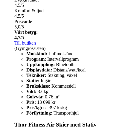
4,5/5
Komfort & ljud
4,5/5
Prisvärde
5,0/5
Vårt betyg:
4,7/5
Till butiken
(Gymgrossisten)
Motstånd:
Luftmotstånd
Program:
Intervallprogram
Uppkoppling:
Bluetooth
Displaydata:
Distans/watt/kcal
Tekniker:
Stakning, växel
Stativ:
Ingår
Bruksklass:
Kommersiell
Vikt:
33 kg
Golvyta:
0,76 m²
Pris:
13 099 kr
Pris/kg:
ca 397 kr/kg
Förflyttning:
Transporthjul
Thor Fitness Air Skier med Stativ