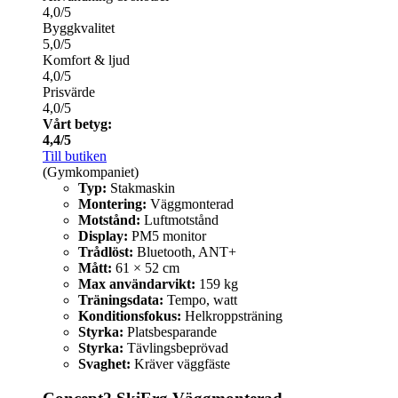
4,0/5
Byggkvalitet
5,0/5
Komfort & ljud
4,0/5
Prisvärde
4,0/5
Vårt betyg:
4,4/5
Till butiken
(Gymkompaniet)
Typ:
Stakmaskin
Montering:
Väggmonterad
Motstånd:
Luftmotstånd
Display:
PM5 monitor
Trådlöst:
Bluetooth, ANT+
Mått:
61 × 52 cm
Max användarvikt:
159 kg
Träningsdata:
Tempo, watt
Konditionsfokus:
Helkroppsträning
Styrka:
Platsbesparande
Styrka:
Tävlingsbeprövad
Svaghet:
Kräver väggfäste