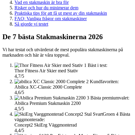
Vad en stakmaskin är bra för
Risker och hur du minimerar dem
Praktiska tips för att få ut mest av din stakmaskin
FAQ: Vanliga frågor om stakmaskiner
Så gjorde vi testet
De 7 bästa Stakmaskinerna 2026
Vi har testat och utvärderat de mest populära stakmaskinerna på
marknaden och här är våra toppval.
1
Bäst i test:
Thor Fitness Air Skier med Stativ
4,7/5
2
Kundfavoriten:
Abilica XC-Classic 2000 Complete
4,6/5
3
Bästa premiumvalet:
Abilica Premium Stakmaskin 2200
4,5/5
4
Bästa
väggmonterade:
Concept2 SkiErg Väggmonterad
4,4/5