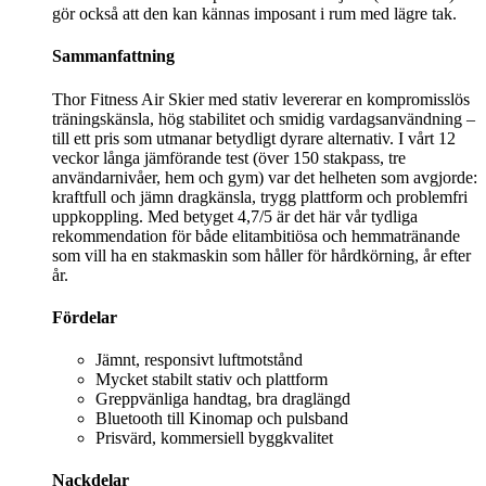
gör också att den kan kännas imposant i rum med lägre tak.
Sammanfattning
Thor Fitness Air Skier med stativ levererar en kompromisslös
träningskänsla, hög stabilitet och smidig vardagsanvändning –
till ett pris som utmanar betydligt dyrare alternativ. I vårt 12
veckor långa jämförande test (över 150 stakpass, tre
användarnivåer, hem och gym) var det helheten som avgjorde:
kraftfull och jämn dragkänsla, trygg plattform och problemfri
uppkoppling. Med betyget 4,7/5 är det här vår tydliga
rekommendation för både elitambitiösa och hemmatränande
som vill ha en stakmaskin som håller för hårdkörning, år efter
år.
Fördelar
Jämnt, responsivt luftmotstånd
Mycket stabilt stativ och plattform
Greppvänliga handtag, bra draglängd
Bluetooth till Kinomap och pulsband
Prisvärd, kommersiell byggkvalitet
Nackdelar