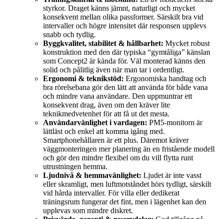
styrkor. Draget känns jämnt, naturligt och mycket
konsekvent mellan olika passformer. Särskilt bra vid
intervaller och högre intensitet där responsen upplevs
snabb och tydlig.
Byggkvalitet, stabilitet & hållbarhet:
Mycket robust
konstruktion med den där typiska “gymtåliga” känslan
som Concept2 är kända för. Väl monterad känns den
solid och pålitlig även när man tar i ordentligt.
Ergonomi & teknikstöd:
Ergonomiska handtag och
bra rörelsebana gör den lätt att använda för både vana
och mindre vana användare. Den uppmuntrar ett
konsekvent drag, även om den kräver lite
teknikmedvetenhet för att få ut det mesta.
Användarvänlighet i vardagen:
PM5-monitorn är
lättläst och enkel att komma igång med.
Smartphonehållaren är ett plus. Däremot kräver
väggmonteringen mer planering än en fristående modell
och gör den mindre flexibel om du vill flytta runt
utrustningen hemma.
Ljudnivå & hemmavänlighet:
Ljudet är inte vasst
eller skramligt, men luftmotståndet hörs tydligt, särskilt
vid hårda intervaller. För villa eller dedikerat
träningsrum fungerar det fint, men i lägenhet kan den
upplevas som mindre diskret.