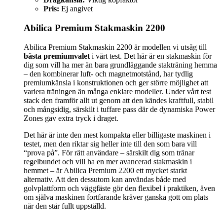
Pris:
Ej angivet
Abilica Premium Stakmaskin 2200
Abilica Premium Stakmaskin 2200 är modellen vi utsåg till
bästa premiumvalet
i vårt test. Det här är en stakmaskin för
dig som vill ha mer än bara grundläggande stakträning hemma
– den kombinerar luft- och magnetmotstånd, har tydlig
premiumkänsla i konstruktionen och ger större möjlighet att
variera träningen än många enklare modeller. Under vårt test
stack den framför allt ut genom att den kändes kraftfull, stabil
och mångsidig, särskilt i tuffare pass där de dynamiska Power
Zones gav extra tryck i draget.
Det här är inte den mest kompakta eller billigaste maskinen i
testet, men den riktar sig heller inte till den som bara vill
“prova på”. För rätt användare – särskilt dig som tränar
regelbundet och vill ha en mer avancerad stakmaskin i
hemmet – är Abilica Premium 2200 ett mycket starkt
alternativ. Att den dessutom kan användas både med
golvplattform och väggfäste gör den flexibel i praktiken, även
om själva maskinen fortfarande kräver ganska gott om plats
när den står fullt uppställd.