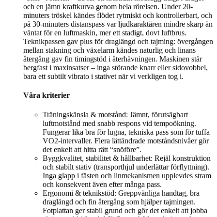
och en jämn kraftkurva genom hela rörelsen. Under 20-
minuters tröskel kändes flödet rytmiskt och kontrollerbart, och
på 30-minuters distanspass var ljudkaraktären mindre skarp än
väntat för en luftmaskin, mer ett stadigt, dovt luftbrus.
Teknikpassen gav plus för draglängd och tajming: övergången
mellan stakning och växelarm kändes naturlig och linans
återgång gav fin timingstöd i återhävningen. Maskinen står
bergfast i maxinsatser – inga störande knarr eller sidovobbel,
bara ett subtilt vibrato i stativet när vi verkligen tog i.
Våra kriterier
Träningskänsla & motstånd: Jämnt, förutsägbart
luftmotstånd med snabb respons vid tempoökning.
Fungerar lika bra för lugna, tekniska pass som för tuffa
VO2-intervaller. Flera lättändrade motståndsnivåer gör
det enkelt att hitta rätt “snöföre”.
Byggkvalitet, stabilitet & hållbarhet: Rejäl konstruktion
och stabilt stativ (transporthjul underlättar förflyttning).
Inga glapp i fästen och linmekanismen upplevdes stram
och konsekvent även efter många pass.
Ergonomi & teknikstöd: Greppvänliga handtag, bra
draglängd och fin återgång som hjälper tajmingen.
Fotplattan ger stabil grund och gör det enkelt att jobba