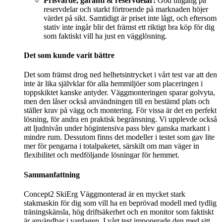
Prisvärde, garanti & reservdelar:
God tillgång på
reservdelar och starkt förtroende på marknaden höjer
värdet på sikt. Samtidigt är priset inte lågt, och eftersom
stativ inte ingår blir det främst ett riktigt bra köp för dig
som faktiskt vill ha just en vägglösning.
Det som kunde varit bättre
Det som främst drog ned helhetsintrycket i vårt test var att den
inte är lika självklar för alla hemmiljöer som placeringen i
toppskiktet kanske antyder. Väggmonteringen sparar golvyta,
men den låser också användningen till en bestämd plats och
ställer krav på vägg och montering. För vissa är det en perfekt
lösning, för andra en praktisk begränsning. Vi upplevde också
att ljudnivån under högintensiva pass blev ganska markant i
mindre rum. Dessutom finns det modeller i testet som gav lite
mer för pengarna i totalpaketet, särskilt om man väger in
flexibilitet och medföljande lösningar för hemmet.
Sammanfattning
Concept2 SkiErg Väggmonterad är en mycket stark
stakmaskin för dig som vill ha en beprövad modell med tydlig
träningskänsla, hög driftsäkerhet och en monitor som faktiskt
är användbar i vardagen. I vårt test imponerade den med sitt