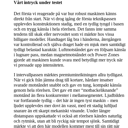
Vårt intryck under testet
Det första vi reagerade på var hur robust maskinen känns
direkt från start. När vi drog igång de första teknikpassen
upplevdes konstruktionen stadig, med en tydlig tyngd i basen
och en trygg känsla i hela rörelsen. Det fanns inte samma
tendens till skak eller nervositet som vi märkte hos vissa
billigare modeller. Handtaget låg bra i händerna, återgången
var kontrollerad och själva draget hade en mjuk men samtidigt
tydligt belastad karaktär. Luftmotståndet gav en följsam känsla
i lugnare pass, medan magnetmotståndet och Power Zones
gjorde att maskinen kunde svara med betydligt mer tryck när
vi pressade upp intensiteten.
I intervallpassen märktes premiuminriktningen allra tydligast.
När vi gick från jämna drag till kortare, hårdare insatser
svarade motståndet snabbt och gav en tung, kompakt känsla
genom hela rörelsen. Det gav ett mer “motbackeliknande”
motstånd än flera konkurrenter i mellansegmentet. Ljudbilden
var fortfarande tydlig – det här är ingen tyst maskin – men
ljudet upplevdes mer dovt än vasst, med ett stadig luftljud
snarare än ett skarpt mekaniskt vinande. Under längre
distanspass uppskattade vi också att rörelsen kändes naturlig
och rytmisk, utan att bli ryckig när tempot sjönk. Samtidigt
märkte vi att den här modellen kommer mest till sin rätt när