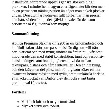
installation, fortfarande upplevs ganska stor och tung i
praktiken. I mindre hemmagym eller lägenheter blir den mer
av en permanent träningsstation än något man enkelt plockar
undan. Dessutom är ljudnivån fullt hörbar när man pressar
den hårt, så den är inte det självklara valet för den som
prioriterar så låg ljudnivå som möjligt.
Sammanfattning
Abilica Premium Stakmaskin 2200 är en genomarbetad och
kraftfull stakmaskin som passar bäst för dig som vill träna
ofta, varierat och med tydlig skidkänsla året runt. I vårt test
imponerade den med stabil konstruktion, tung och responsiv
känsla i draget samt bra möjligheter att växla mellan
teknikpass, distans och hårda intervaller. Den är inte billig,
och den kräver en del plats, men för dig som söker ett mer
avancerat hemmaredskap med tydlig premiumkänsla är detta
ett mycket lyckat val. Därför blev den också vårt bästa
premiumval i årets test.
Fördelar
Variabelt luft- och magnetmotstånd
Mycket stabil och robust