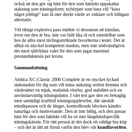
också att den gör sig bäst för den som faktiskt uppskattar
stakning som träningsform; nybörjare som bara vill “köra
något jobbigt” kan få mer direkt värde av enklare och billigare
alternativ.
Vid riktigt explosiva pass märkte vi dessutom att känslan,
även om den är bra, inte var fullt lika rå och omedelbar som
hos de allra mest tävlingsinriktade favoriterna i testet. Det är
alltså en mycket kompetent maskin, men inte nödvändigtvis
det mest självklara valet för den som jagar maximal
prestandakänsla per krona.
Sammanfattning
Abilica XC-Classic 2000 Complete är en mycket lyckad
stakmaskin för dig som vill träna stakning seriöst hemma och
värdesätter en mjuk, realistisk rörelse, god stabilitet och en
användarvänlig träningsdator. I vårt test gav den en behaglig
men samtidigt kraftfull träningsupplevelse, där särskilt
teknikpassen och de längre, kontrollerade blocken kändes
naturliga och motiverande. Den är inte billig, och den passar
bäst för den som faktiskt vill ha en mer längdskidspecifik
träningskänsla. För rätt person är det dock ett väldigt bra köp
– och det är lätt att förstå varför den blev vår
kundfavoriten
.