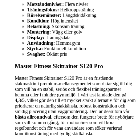
Motståndsnivåer:
Flera nivåer
Träningsfokus:
Helkroppsträning
Rörelsemönster:
Längdskidåkning
Kondition:
Hög intensitet
Belastning:
Skonsam träning
Montering:
Vägg eller golv
Display:
Träningsdata
Användning:
Hemmagym
Styrka:
Funktionell kondition
Svaghet:
Okänt pris
Master Fitness Skitrainer S120 Pro
Master Fitness Skitrainer S120 Pro är en fristående
stakmaskin i premium-mellansegmentet som riktar sig till dig
som vill ha en stabil, seriös och flexibel träningspartner
hemma eller i mindre gymmiljö. I vårt test landade den på
4,3/5
, vilket gör den till ett mycket starkt alternativ för dig som
prioriterar en naturlig stakkänsla, robust konstruktion och
smidig placering utan väggmontering. Den är dessutom vår
bästa allroundval
, eftersom den fungerar brett: för nybörjare
som vill komma igång, för motionärer som vill köra
regelbundet och för vana användare som söker varierad
konditionsträning med tydlig skidkänsla.