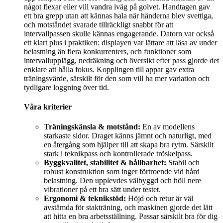
något flexar eller vill vandra iväg på golvet. Handtagen gav
ett bra grepp utan att kännas hala när händerna blev svettiga,
och motståndet svarade tillräckligt snabbt för att
intervallpassen skulle kännas engagerande. Datorn var också
ett klart plus i praktiken: displayen var lättare att läsa av under
belastning än flera konkurrenters, och funktioner som
intervallupplägg, nedräkning och översikt efter pass gjorde det
enklare att hålla fokus. Kopplingen till appar gav extra
träningsvärde, särskilt för den som vill ha mer variation och
tydligare loggning över tid.
Våra kriterier
Träningskänsla & motstånd:
En av modellens
starkaste sidor. Draget känns jämnt och naturligt, med
en återgång som hjälper till att skapa bra rytm. Särskilt
stark i teknikpass och kontrollerade tröskelpass.
Byggkvalitet, stabilitet & hållbarhet:
Stabil och
robust konstruktion som inger förtroende vid hård
belastning. Den upplevdes välbyggd och höll nere
vibrationer på ett bra sätt under testet.
Ergonomi & teknikstöd:
Höjd och retur är väl
avstämda för stakträning, och maskinen gjorde det lätt
att hitta en bra arbetsställning. Passar särskilt bra för dig