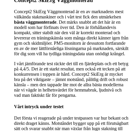
Concept2 SkiErg Väggmonterad
Concept2 SkiErg Väggmonterad är en av marknadens mest
välkända stakmaskiner och i vårt test fick den utmärkelsen
bästa väggmonterade
. Det märks snabbt att det här är en
modell som har förfinats över tid. Den är förhållandevis
kompakt, sitter stabilt när den väl är korrekt monterad och
levererar en träningskänsla som många direkt känner igen från
gym och skidmiljöer. PM5-monitorn är dessutom fortfarande
en av de mer lättförståeliga lösningarna på marknaden, särskilt
för dig som vill ha tydliga träningsdata utan onödigt krångel.
I vårt jämförande test räckte det till en fjärdeplats och ett betyg
på 4,4/5. Det är ett starkt resultat, men också ett tecken på att
konkurrensen i toppen är hård. Concept2 SkiErg är mycket
bra på det viktigaste – jämnt motstånd, pålitlig drift och robust
känsla – men den tappade lite mot de allra bästa modellerna
när vi vägde in helhetsvärdet för hemmabruk, ljudnivå och
vad man faktiskt får för pengarna.
Vårt intryck under testet
Det första vi reagerade på under testpassen var hur bekant och
direkt draget känns. Motståndet bygger upp på ett förutsägbart
sätt och svarar snabbt när man växlar från lugn stakning till