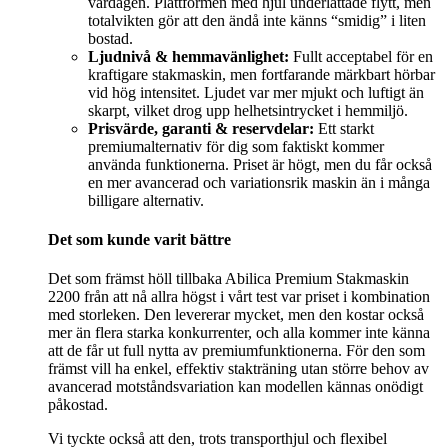
vardagen. Plattformen med hjul underlättade flytt, men
totalvikten gör att den ändå inte känns “smidig” i liten
bostad.
Ljudnivå & hemmavänlighet:
Fullt acceptabel för en
kraftigare stakmaskin, men fortfarande märkbart hörbar
vid hög intensitet. Ljudet var mer mjukt och luftigt än
skarpt, vilket drog upp helhetsintrycket i hemmiljö.
Prisvärde, garanti & reservdelar:
Ett starkt
premiumalternativ för dig som faktiskt kommer
använda funktionerna. Priset är högt, men du får också
en mer avancerad och variationsrik maskin än i många
billigare alternativ.
Det som kunde varit bättre
Det som främst höll tillbaka Abilica Premium Stakmaskin
2200 från att nå allra högst i vårt test var priset i kombination
med storleken. Den levererar mycket, men den kostar också
mer än flera starka konkurrenter, och alla kommer inte känna
att de får ut full nytta av premiumfunktionerna. För den som
främst vill ha enkel, effektiv stakträning utan större behov av
avancerad motståndsvariation kan modellen kännas onödigt
påkostad.
Vi tyckte också att den, trots transporthjul och flexibel