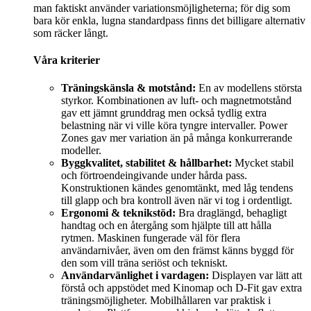
man faktiskt använder variationsmöjligheterna; för dig som
bara kör enkla, lugna standardpass finns det billigare alternativ
som räcker långt.
Våra kriterier
Träningskänsla & motstånd:
En av modellens största
styrkor. Kombinationen av luft- och magnetmotstånd
gav ett jämnt grunddrag men också tydlig extra
belastning när vi ville köra tyngre intervaller. Power
Zones gav mer variation än på många konkurrerande
modeller.
Byggkvalitet, stabilitet & hållbarhet:
Mycket stabil
och förtroendeingivande under hårda pass.
Konstruktionen kändes genomtänkt, med låg tendens
till glapp och bra kontroll även när vi tog i ordentligt.
Ergonomi & teknikstöd:
Bra draglängd, behagligt
handtag och en återgång som hjälpte till att hålla
rytmen. Maskinen fungerade väl för flera
användarnivåer, även om den främst känns byggd för
den som vill träna seriöst och tekniskt.
Användarvänlighet i vardagen:
Displayen var lätt att
förstå och appstödet med Kinomap och D-Fit gav extra
träningsmöjligheter. Mobilhållaren var praktisk i