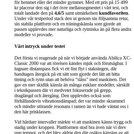
för hemmet eller det mindre gymmet. Med ett pris på 15 499
kr placerar den sig i det övre mellansegmentet i vårt test, och
totalt landade den på
4,6/5
samt utmärkelsen
kundfavoriten
.
Under vår testperiod stack den ut genom sin följsamma retur,
sin stabila plattform och en träningskänsla som gjorde att
passen upplevdes mer naturliga och rytmiska än på flera andra
modeller vi provade.
Vårt intryck under testet
Det första vi reagerade på när vi började använda Abilica XC-
Classic 2000 var att rörelsen kändes mjuk och förutsägbar. I
lugnare distanspass fick vi ett fint flyt i stakningen, där
handtagen återgick på ett sätt som gjorde det lätt att hitta
timing och rytm utan att behöva “slåss” med maskinen. Det
gav en mer skidlik känsla än många enklare modeller, särskilt
i teknikpassen där vi medvetet fokuserade på grepp,
draglängd och återgång. Den upplevdes också som
förhållandevis vibrationsdämpad; det var mindre skrammel
och mindre störande resonans i ramen än vi hade väntat oss i
den här prisklassen.
Vid hårdare intervaller märkte vi att maskinen känns trygg och
stadig under kroppen. Plattformen stod bra även när vi drev
upp tempot, och det blev aldrig den där osäkra känslan av att