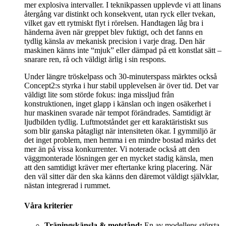
mer explosiva intervaller. I teknikpassen upplevde vi att linans
återgång var distinkt och konsekvent, utan ryck eller tvekan,
vilket gav ett rytmiskt flyt i rörelsen. Handtagen låg bra i
händerna även när greppet blev fuktigt, och det fanns en
tydlig känsla av mekanisk precision i varje drag. Den här
maskinen känns inte “mjuk” eller dämpad på ett konstlat sätt –
snarare ren, rå och väldigt ärlig i sin respons.
Under längre tröskelpass och 30-minuterspass märktes också
Concept2:s styrka i hur stabil upplevelsen är över tid. Det var
väldigt lite som störde fokus: inga missljud från
konstruktionen, inget glapp i känslan och ingen osäkerhet i
hur maskinen svarade när tempot förändrades. Samtidigt är
ljudbilden tydlig. Luftmotståndet ger ett karaktäristiskt sus
som blir ganska påtagligt när intensiteten ökar. I gymmiljö är
det inget problem, men hemma i en mindre bostad märks det
mer än på vissa konkurrenter. Vi noterade också att den
väggmonterade lösningen ger en mycket stadig känsla, men
att den samtidigt kräver mer eftertanke kring placering. När
den väl sitter där den ska känns den däremot väldigt självklar,
nästan integrerad i rummet.
Våra kriterier
Träningskänsla & motstånd:
En av modellens största