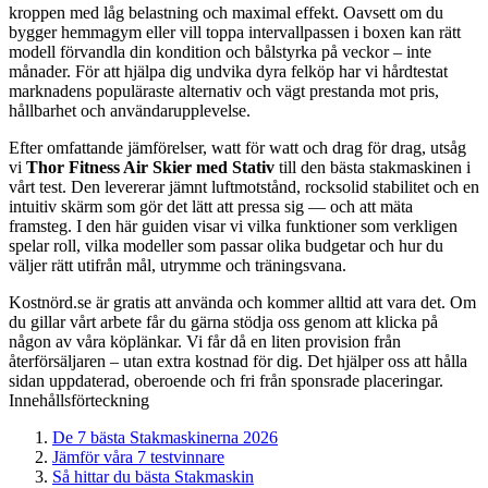
kroppen med låg belastning och maximal effekt. Oavsett om du
bygger hemmagym eller vill toppa intervallpassen i boxen kan rätt
modell förvandla din kondition och bålstyrka på veckor – inte
månader. För att hjälpa dig undvika dyra felköp har vi hårdtestat
marknadens populäraste alternativ och vägt prestanda mot pris,
hållbarhet och användarupplevelse.
Efter omfattande jämförelser, watt för watt och drag för drag, utsåg
vi
Thor Fitness Air Skier med Stativ
till den bästa stakmaskinen i
vårt test. Den levererar jämnt luftmotstånd, rocksolid stabilitet och en
intuitiv skärm som gör det lätt att pressa sig — och att mäta
framsteg. I den här guiden visar vi vilka funktioner som verkligen
spelar roll, vilka modeller som passar olika budgetar och hur du
väljer rätt utifrån mål, utrymme och träningsvana.
Kostnörd.se är gratis att använda och kommer alltid att vara det. Om
du gillar vårt arbete får du gärna stödja oss genom att klicka på
någon av våra köplänkar. Vi får då en liten provision från
återförsäljaren – utan extra kostnad för dig. Det hjälper oss att hålla
sidan uppdaterad, oberoende och fri från sponsrade placeringar.
Innehållsförteckning
De 7 bästa Stakmaskinerna 2026
Jämför våra 7 testvinnare
Så hittar du bästa Stakmaskin