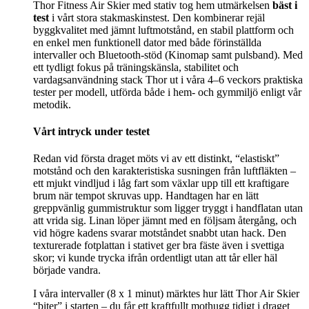
Thor Fitness Air Skier med stativ tog hem utmärkelsen
bäst i
test
i vårt stora stakmaskinstest. Den kombinerar rejäl
byggkvalitet med jämnt luftmotstånd, en stabil plattform och
en enkel men funktionell dator med både förinställda
intervaller och Bluetooth-stöd (Kinomap samt pulsband). Med
ett tydligt fokus på träningskänsla, stabilitet och
vardagsanvändning stack Thor ut i våra 4–6 veckors praktiska
tester per modell, utförda både i hem- och gymmiljö enligt vår
metodik.
Vårt intryck under testet
Redan vid första draget möts vi av ett distinkt, “elastiskt”
motstånd och den karakteristiska susningen från luftfläkten –
ett mjukt vindljud i låg fart som växlar upp till ett kraftigare
brum när tempot skruvas upp. Handtagen har en lätt
greppvänlig gummi­struktur som ligger tryggt i handflatan utan
att vrida sig. Linan löper jämnt med en följsam återgång, och
vid högre kadens svarar motståndet snabbt utan hack. Den
texturerade fotplattan i stativet ger bra fäste även i svettiga
skor; vi kunde trycka ifrån ordentligt utan att tår eller häl
började vandra.
I våra intervaller (8 x 1 minut) märktes hur lätt Thor Air Skier
“biter” i starten – du får ett kraftfullt mothugg tidigt i draget