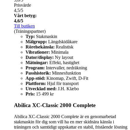
Prisvärde
4,5/5
Vårt betyg:
4,6/5
Till butiken
(Träningspartner)
Typ:
Stakmaskin
Målgrupp:
Längdskidåkare
Rörelsekänsla:
Realistisk
Vibrationer:
Minimala
Dator/display:
Ny layout
Mätningar:
Effekt, hastighet
Program:
Intervaller, nedräkning
Passhistorik:
Minnesfunktion
App-stöd:
Kinomap, Zwift, D-Fit
Plattform:
Hjul för transport
Utvecklad med:
J.H. Klæbo
Pris:
15 499 kr
Abilica XC-Classic 2000 Complete
Abilica XC-Classic 2000 Complete är en genomarbetad
stakmaskin för dig som vill ha en mer skidnära känsla i
träningen och samtidigt uppskattar en stabil, fristående lösning