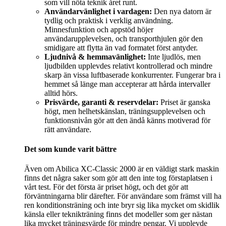
som vill nöta teknik året runt.
Användarvänlighet i vardagen:
Den nya datorn är
tydlig och praktisk i verklig användning.
Minnesfunktion och appstöd höjer
användarupplevelsen, och transporthjulen gör den
smidigare att flytta än vad formatet först antyder.
Ljudnivå & hemmavänlighet:
Inte ljudlös, men
ljudbilden upplevdes relativt kontrollerad och mindre
skarp än vissa luftbaserade konkurrenter. Fungerar bra i
hemmet så länge man accepterar att hårda intervaller
alltid hörs.
Prisvärde, garanti & reservdelar:
Priset är ganska
högt, men helhetskänslan, träningsupplevelsen och
funktionsnivån gör att den ändå känns motiverad för
rätt användare.
Det som kunde varit bättre
Även om Abilica XC-Classic 2000 är en väldigt stark maskin
finns det några saker som gör att den inte tog förstaplatsen i
vårt test. För det första är priset högt, och det gör att
förväntningarna blir därefter. För användare som främst vill ha
ren konditionsträning och inte bryr sig lika mycket om skidlik
känsla eller teknikträning finns det modeller som ger nästan
lika mycket träningsvärde för mindre pengar. Vi upplevde