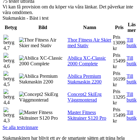
75 tester utförda
Vi kan få provision om du köper via våra länkar. Det påverkar inte
våra omdömen.
Stakmaskin - Bäst i test
Läs
Betyg
Bild
Namn
Pris
mer
Pris
Thor Fitness Air Skier
Till
13099
med Stativ
butik
4,7
kr
Pris
Abilica XC-Classic
Till
15499
2000 Complete
butik
4,6
kr
Pris
Abilica Premium
Till
16199
Stakmaskin 2200
butik
4,5
kr
Pris
Concept2 SkiErg
Till
13295
Väggmonterad
butik
4,4
kr
Pris
Master Fitness
Till
15499
Skitrainer S120 Pro
butik
4,3
kr
Se alla testvinnare
Stakmaskinen har blivit ett av de smartaste sätten att träna hela