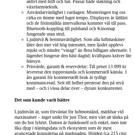
aktivt med höft och bål. Passar både stakning och
växelarmsteknik.
Användarvänlighet i vardagen: Monteringen tog oss
cirka en timme med lugnt tempo. Displayen är lättläst
och de förinställda intervallerna kommer väl till pass.
Bluetooth-koppling till pulsband och Kinomap
fungerade utan strul.
Ljudnivå & hemmavänlighet: Som alla luftmaskiner
låter den mer vid hög intensitet, men ljudet upplevs
mjukt och mindre “väsigt” än flera billigare alternativ. I
lägenhet fungerar den bäst dagtid; kvällspass kräver lite
hänsyn.
Prisvärde, garanti & reservdelar: Till priset 13 099 kr
levererar den topprestanda och kommersiell känsla. 1
års garanti för kommersiellt bruk är tydligt
kommunicerad. Sett till helhet presterar den på nivå
med – och i vissa delar över – dyrare konkurrenter.
Det som kunde varit bättre
Ljudnivån är, som förväntat för luftmotstånd, märkbar vid
maxinsatser – inget unikt för just Thor, men värt att tänka på
om du bor lyhört. Datorn är funktionell och enkel, men inte
lika djup i träningsdata och ekosystem som de mest
avancerade konsolerna på marknaden. Höjden (ca 215 cm)