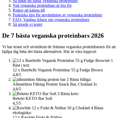
Så hittar du bästa Veganska proteinbars
Vad veganska proteinbars är bra för
Risker att känna till
Praktiska tips för användning av veganska proteinbars
FAQ: Vanliga frågor om veganska proteinbars
Så gjorde vi testet
De 7 bästa veganska proteinbars 2026
Vi har testat och utvärderat de främsta veganska proteinbarsen för att
hjälpa dig hitta det bästa alternativet. Här är våra toppval:
1
Bäst i test:
12 x Barebells Vegansk Proteinbar 55 g Fudge Brown
4,8/5
2
Bästa billiga:
Allnutrition Fitking Protein Snack Bar, Choklad Jo
4,6/5
3
Bästa keto:
Beketo KETO Bar Soft
4,5/5
4
Bästa
ekologiska:
12 x Rawbite Frukt & Nötbar