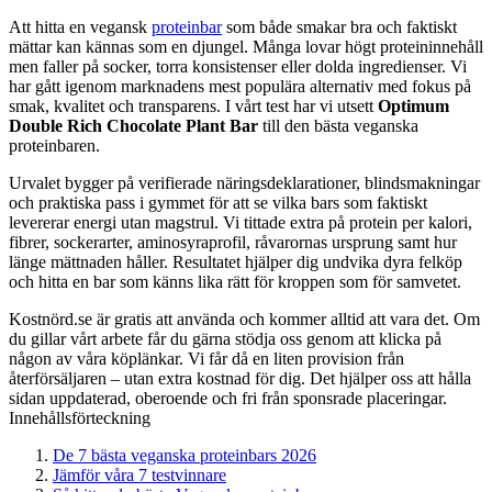
Att hitta en vegansk
proteinbar
som både smakar bra och faktiskt
mättar kan kännas som en djungel. Många lovar högt proteininnehåll
men faller på socker, torra konsistenser eller dolda ingredienser. Vi
har gått igenom marknadens mest populära alternativ med fokus på
smak, kvalitet och transparens. I vårt test har vi utsett
Optimum
Double Rich Chocolate Plant Bar
till den bästa veganska
proteinbaren.
Urvalet bygger på verifierade näringsdeklarationer, blindsmakningar
och praktiska pass i gymmet för att se vilka bars som faktiskt
levererar energi utan magstrul. Vi tittade extra på protein per kalori,
fibrer, sockerarter, aminosyraprofil, råvarornas ursprung samt hur
länge mättnaden håller. Resultatet hjälper dig undvika dyra felköp
och hitta en bar som känns lika rätt för kroppen som för samvetet.
Kostnörd.se är gratis att använda och kommer alltid att vara det. Om
du gillar vårt arbete får du gärna stödja oss genom att klicka på
någon av våra köplänkar. Vi får då en liten provision från
återförsäljaren – utan extra kostnad för dig. Det hjälper oss att hålla
sidan uppdaterad, oberoende och fri från sponsrade placeringar.
Innehållsförteckning
De 7 bästa veganska proteinbars 2026
Jämför våra 7 testvinnare