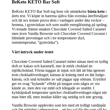
BeKeto KETO Bar Soft
BeKeto KETO Bar Soft tog hem vår utmärkelse
bästa keto
i
årets test. Vi köpte in barerna själva från svenska återförsäljare
och lät sex testare prova dem i vardagen under åtta veckor –
hemma, i gymväskan och som snabb energilösning på språng.
Vi testade främst smaken Chocolate Covered Salted Caramel
men även Vanilla Brownie och Chocolate Covered Coconut i
blindade provningar och i tre temperaturer (kyl,
rumstemperatur, “gymväska”).
Vårt intryck under testet
Chocolate Covered Salted Caramel möter näsan med en tydlig
doft av kakao och karamell, mer åt mörk choklad än
mjölkchoklad. Första tuggan är mjuk och lätt att bita igenom
trots chokladöverdraget; kärnan är krämig med en lätt fudge-
känsla, och små kristaller av salt piggar upp sötman. Erytritol
ger en svag “kylande” effekt på tungan som några av oss
kände av, men den var mild och klingade av snabbt. I
kylskåpskall temperatur spricker chokladöverdraget något när
man biter till, men insidan håller sig smidig och inte grynig.
Vanilla Brownie upplevdes som len med ett tydligt vaniljspår
och lätt nötighet i eftersmaken – ett bra val för dig som vill ha