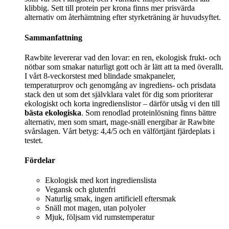
klibbig. Sett till protein per krona finns mer prisvärda
alternativ om återhämtning efter styrketräning är huvudsyftet.
Sammanfattning
Rawbite levererar vad den lovar: en ren, ekologisk frukt- och
nötbar som smakar naturligt gott och är lätt att ta med överallt.
I vårt 8-veckorstest med blindade smakpaneler,
temperaturprov och genomgång av ingrediens- och prisdata
stack den ut som det självklara valet för dig som prioriterar
ekologiskt och korta ingredienslistor – därför utsåg vi den till
bästa ekologiska
. Som renodlad proteinlösning finns bättre
alternativ, men som smart, mage-snäll energibar är Rawbite
svårslagen. Vårt betyg: 4,4/5 och en välförtjänt fjärdeplats i
testet.
Fördelar
Ekologisk med kort ingredienslista
Vegansk och glutenfri
Naturlig smak, ingen artificiell eftersmak
Snäll mot magen, utan polyoler
Mjuk, följsam vid rumstemperatur