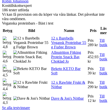
Robin Johansson
Kosttillskottsexpert
186 tester utförda
Vi kan få provision om du köper via våra länkar. Det påverkar inte
våra omdömen.
Veganska proteinbars - Bäst i test
Läs
Betyg
Bild
Namn
Pris
mer
12 x Barebells
Pris
Till
Vegansk Proteinbar 55
289 kr
butik
4,8
g Fudge Brown
Allnutrition Fitking
Pris
Till
Protein Snack Bar,
452.93
butik
4,6
Choklad Jo
kr
Beketo KETO Bar
Pris
Till
Soft
39 kr
butik
4,5
12 x Rawbite Frukt &
Pris
Till
Nötbar
299 kr
butik
4,4
Pris
Till
Dave & Jon's Nötbar
12 kr
butik
4,3
Se alla testvinnare