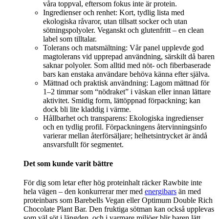
våra toppval, eftersom fokus inte är protein.
Ingredienser och renhet: Kort, tydlig lista med
ekologiska råvaror, utan tillsatt socker och utan
sötningspolyoler. Veganskt och glutenfritt – en clean
label som tilltalar.
Tolerans och matsmältning: Vår panel upplevde god
magtolerans vid upprepad användning, särskilt då baren
saknar polyoler. Som alltid med nöt- och fiberbaserade
bars kan enstaka användare behöva känna efter själva.
Mättnad och praktisk användning: Lagom mättnad för
1–2 timmar som “nödraket” i väskan eller innan lättare
aktivitet. Smidig form, lättöppnad förpackning; kan
dock bli lite kladdig i värme.
Hållbarhet och transparens: Ekologiska ingredienser
och en tydlig profil. Förpackningens återvinningsinfo
varierar mellan återförsäljare; helhetsintrycket är ändå
ansvarsfullt för segmentet.
Det som kunde varit bättre
För dig som letar efter hög proteinhalt räcker Rawbite inte
hela vägen – den konkurrerar mer med
energibars
än med
proteinbars som Barebells Vegan eller Optimum Double Rich
Chocolate Plant Bar. Den fruktiga sötman kan också upplevas
som väl söt i längden, och i varmare miljöer blir baren lätt