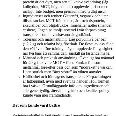
protein är det dyrt, men sett till keto‑användning (låg
kolhydrat, MCT, hög mättnad) upplevdes priset mer
rimligt. Inte budget, men premium med tydlig nisch.
Ingredienser och renhet: Glutenfri, vegansk och utan
tillsatt socker. MCT från kokos, ärt- och risprotein,
akaciafiber och oligofruktos. Innehåller nötter (mandel,
cashew). Ingen palmolja noterad i vår förpackning;
transparens om huvudråvaror är godkänd.
Tolerans och matsmältning: Låg polyolnivå per bar
(~2,2 g) och relativt hög fiberhalt. De flesta av oss tålde
den väl även före träning; någon upplevde lätt gasighet
när två bars åts samma dag, särskilt på fastande mage.
Mättnad och praktisk användning: Ovanligt bra mättnad
för 40 g tack vare MCT + fiber. Funkar fint som
mellanmål före/efter pass och som “nödraket” i väskan.
Liten storlek men ”äter större” än vikten antyder.
Hållbarhet och företagens transparens: Förpackningen
är lättöppnad, även med svettiga händer. Höll formen
bra i väska. Grundläggande info om ingredienser och
allergener tydlig; återvinningsinfo och kvalitetspolicy
kunde vara mer framträdande.
Det som kunde varit bättre
Proteininnehållet är lågt jämfört med renodlade proteinbars,