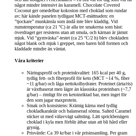
något mindre intensivt än karamell. Chocolate Covered
Coconut ger omedelbar kokoston med choklad som rundar
av; här kände panelen tydligast MCT‑mättnaden: en
”tjockare” munkänsla som ändå inte blev kladdig. Vid
rumstemperatur (ca 21 °C) är alla tre smakerna som bäst:
överdraget ger resistens utan att smula, och kärnan är jämnt
mjuk. Vid “gymväska”-testet (ca 25 °C/2 h) blev chokladen
något blank och mjuk i greppet, men baren höll formen och
kladdade mindre än väntat.
Våra kriterier
Näringsprofil och proteinkvalitet: 165 kcal per 40 g,
tydlig fett- och fiberprofil för keto (MCT ~14 %, fiber
~11 g/bar) och låga nettokolhydrater. Proteinet (ärta/ris)
är växtbaserat men lägre än klassiska proteinbars (~7,7
g/bar) – rimligt för en ketoinriktad bar, men inget för
den som jagar maxprotein.
Smak och konsistens: Krämig kärna med tydlig
chokladkaraktär och balanserad sötma. Salted Caramel
sticker ut med välavvägt saltsting. Lätt sprickbenägen
choklad i kyla men förblir ätbar utan att bli hård eller
grynig.
Prisvärde: Ca 39 kr/bar i vår prisinsamling. Per gram