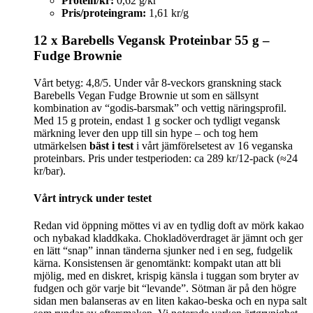
Protein/kr:
0,62 g/kr
Pris/proteingram:
1,61 kr/g
12 x Barebells Vegansk Proteinbar 55 g –
Fudge Brownie
Vårt betyg: 4,8/5. Under vår 8‑veckors granskning stack
Barebells Vegan Fudge Brownie ut som en sällsynt
kombination av “godis-barsmak” och vettig näringsprofil.
Med 15 g protein, endast 1 g socker och tydligt vegansk
märkning lever den upp till sin hype – och tog hem
utmärkelsen
bäst i test
i vårt jämförelsetest av 16 veganska
proteinbars. Pris under testperioden: ca 289 kr/12‑pack (≈24
kr/bar).
Vårt intryck under testet
Redan vid öppning möttes vi av en tydlig doft av mörk kakao
och nybakad kladdkaka. Chokladöverdraget är jämnt och ger
en lätt “snap” innan tänderna sjunker ned i en seg, fudgelik
kärna. Konsistensen är genomtänkt: kompakt utan att bli
mjölig, med en diskret, krispig känsla i tuggan som bryter av
fudgen och gör varje bit “levande”. Sötman är på den högre
sidan men balanseras av en liten kakao‑beska och en nypa salt