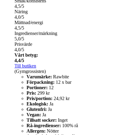
Smak/konsistens
4,5/5
Näring
4,0/5
Mättnad/energi
4,5/5
Ingredienser/märkning
5,0/5
Prisvärde
4,0/5
Vårt betyg:
4,4/5
Till butiken
(Gymgrossisten)
Varumärke:
Rawbite
Förpackning:
12 x bar
Portioner:
12
Pris:
299 kr
Pris/portion:
24,92 kr
Ekologisk:
Ja
Glutenfri:
Ja
Vegan:
Ja
Tillsatt socker:
Inget
Rå-ingredienser:
100% rå
Allergen:
Nötter