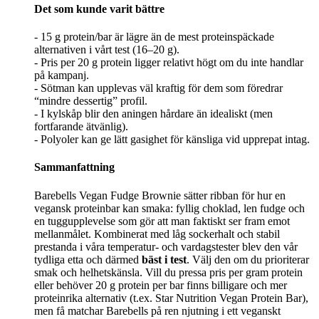
Det som kunde varit bättre
- 15 g protein/bar är lägre än de mest proteinspäckade
alternativen i vårt test (16–20 g).
- Pris per 20 g protein ligger relativt högt om du inte handlar
på kampanj.
- Sötman kan upplevas väl kraftig för dem som föredrar
“mindre dessertig” profil.
- I kylskåp blir den aningen hårdare än idealiskt (men
fortfarande ätvänlig).
- Polyoler kan ge lätt gasighet för känsliga vid upprepat intag.
Sammanfattning
Barebells Vegan Fudge Brownie sätter ribban för hur en
vegansk proteinbar kan smaka: fyllig choklad, len fudge och
en tuggupplevelse som gör att man faktiskt ser fram emot
mellanmålet. Kombinerat med låg sockerhalt och stabil
prestanda i våra temperatur- och vardagstester blev den vår
tydliga etta och därmed
bäst i test
. Välj den om du prioriterar
smak och helhetskänsla. Vill du pressa pris per gram protein
eller behöver 20 g protein per bar finns billigare och mer
proteinrika alternativ (t.ex. Star Nutrition Vegan Protein Bar),
men få matchar Barebells på ren njutning i ett veganskt