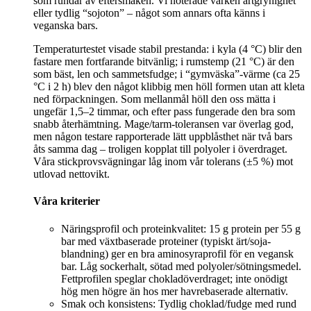
som rundar av eftersmaken. Vi noterade varken ärtgrynighet
eller tydlig “sojoton” – något som annars ofta känns i
veganska bars.
Temperaturtestet visade stabil prestanda: i kyla (4 °C) blir den
fastare men fortfarande bitvänlig; i rumstemp (21 °C) är den
som bäst, len och sammetsfudge; i “gymväska”-värme (ca 25
°C i 2 h) blev den något klibbig men höll formen utan att kleta
ned förpackningen. Som mellanmål höll den oss mätta i
ungefär 1,5–2 timmar, och efter pass fungerade den bra som
snabb återhämtning. Mage/tarm-toleransen var överlag god,
men någon testare rapporterade lätt uppblåsthet när två bars
åts samma dag – troligen kopplat till polyoler i överdraget.
Våra stickprovsvägningar låg inom vår tolerans (±5 %) mot
utlovad nettovikt.
Våra kriterier
Näringsprofil och proteinkvalitet: 15 g protein per 55 g
bar med växtbaserade proteiner (typiskt ärt/soja-
blandning) ger en bra aminosyraprofil för en vegansk
bar. Låg sockerhalt, sötad med polyoler/sötningsmedel.
Fettprofilen speglar chokladöverdraget; inte onödigt
hög men högre än hos mer havrebaserade alternativ.
Smak och konsistens: Tydlig choklad/fudge med rund