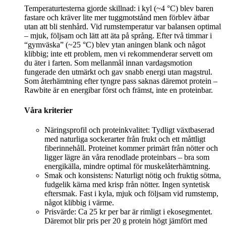
Temperaturtesterna gjorde skillnad: i kyl (~4 °C) blev baren
fastare och kräver lite mer tuggmotstånd men förblev ätbar
utan att bli stenhård. Vid rumstemperatur var balansen optimal
– mjuk, följsam och lätt att äta på språng. Efter två timmar i
“gymväska” (~25 °C) blev ytan aningen blank och något
klibbig; inte ett problem, men vi rekommenderar servett om
du äter i farten. Som mellanmål innan vardagsmotion
fungerade den utmärkt och gav snabb energi utan magstrul.
Som återhämtning efter tyngre pass saknas däremot protein –
Rawbite är en energibar först och främst, inte en proteinbar.
Våra kriterier
Näringsprofil och proteinkvalitet: Tydligt växtbaserad
med naturliga sockerarter från frukt och ett måttligt
fiberinnehåll. Proteinet kommer primärt från nötter och
ligger lägre än våra renodlade proteinbars – bra som
energikälla, mindre optimal för muskelåterhämtning.
Smak och konsistens: Naturligt nötig och fruktig sötma,
fudgelik kärna med krisp från nötter. Ingen syntetisk
eftersmak. Fast i kyla, mjuk och följsam vid rumstemp,
något klibbig i värme.
Prisvärde: Ca 25 kr per bar är rimligt i ekosegmentet.
Däremot blir pris per 20 g protein högt jämfört med