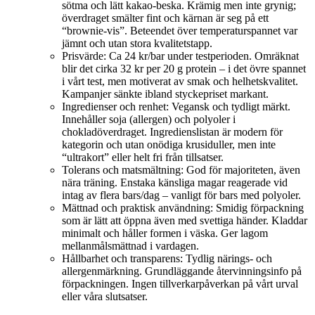
sötma och lätt kakao‑beska. Krämig men inte grynig;
överdraget smälter fint och kärnan är seg på ett
“brownie‑vis”. Beteendet över temperaturspannet var
jämnt och utan stora kvalitetstapp.
Prisvärde: Ca 24 kr/bar under testperioden. Omräknat
blir det cirka 32 kr per 20 g protein – i det övre spannet
i vårt test, men motiverat av smak och helhetskvalitet.
Kampanjer sänkte ibland styckepriset markant.
Ingredienser och renhet: Vegansk och tydligt märkt.
Innehåller soja (allergen) och polyoler i
chokladöverdraget. Ingredienslistan är modern för
kategorin och utan onödiga krusiduller, men inte
“ultrakort” eller helt fri från tillsatser.
Tolerans och matsmältning: God för majoriteten, även
nära träning. Enstaka känsliga magar reagerade vid
intag av flera bars/dag – vanligt för bars med polyoler.
Mättnad och praktisk användning: Smidig förpackning
som är lätt att öppna även med svettiga händer. Kladdar
minimalt och håller formen i väska. Ger lagom
mellanmålsmättnad i vardagen.
Hållbarhet och transparens: Tydlig närings- och
allergenmärkning. Grundläggande återvinningsinfo på
förpackningen. Ingen tillverkarpåverkan på vårt urval
eller våra slutsatser.