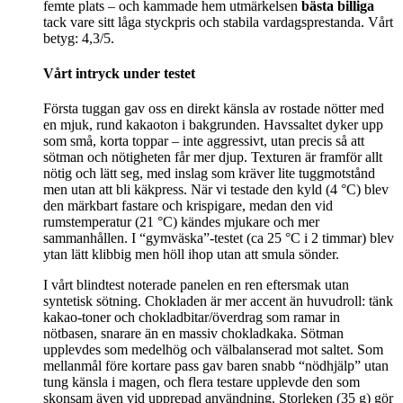
femte plats – och kammade hem utmärkelsen
bästa billiga
tack vare sitt låga styckpris och stabila vardagsprestanda. Vårt
betyg: 4,3/5.
Vårt intryck under testet
Första tuggan gav oss en direkt känsla av rostade nötter med
en mjuk, rund kakaoton i bakgrunden. Havssaltet dyker upp
som små, korta toppar – inte aggressivt, utan precis så att
sötman och nötigheten får mer djup. Texturen är framför allt
nötig och lätt seg, med inslag som kräver lite tuggmotstånd
men utan att bli käkpress. När vi testade den kyld (4 °C) blev
den märkbart fastare och krispigare, medan den vid
rumstemperatur (21 °C) kändes mjukare och mer
sammanhållen. I “gymväska”-testet (ca 25 °C i 2 timmar) blev
ytan lätt klibbig men höll ihop utan att smula sönder.
I vårt blindtest noterade panelen en ren eftersmak utan
syntetisk sötning. Chokladen är mer accent än huvudroll: tänk
kakao-toner och chokladbitar/överdrag som ramar in
nötbasen, snarare än en massiv chokladkaka. Sötman
upplevdes som medelhög och välbalanserad mot saltet. Som
mellanmål före kortare pass gav baren snabb “nödhjälp” utan
tung känsla i magen, och flera testare upplevde den som
skonsam även vid upprepad användning. Storleken (35 g) gör