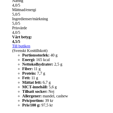
Näring
4,0/5
Mättnad/energi
5,0/5
Ingredienser/märkning
5,0/5
Prisvärde
4,0/5
Vårt betyg:
4,5/5
Till butiken
(Svenskt Kosttillskott)
Portionsstorlek:
40 g
Energi:
165 kcal
Nettokolhydrater:
2,5 g
Fiber:
11 g
Protein:
7,7 g
Fett:
11 g
Mättat fett:
6,7 g
MCT-innehåll:
5,6 g
Tillsatt socker:
Nej
Allergener:
mandel, cashew
Pris/portion:
39 kr
Pris/100 g:
97,5 kr