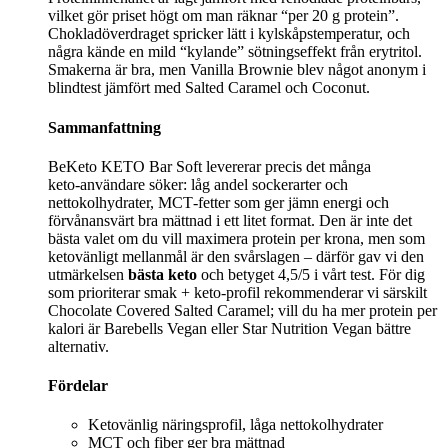
vilket gör priset högt om man räknar “per 20 g protein”.
Chokladöverdraget spricker lätt i kylskåpstemperatur, och
några kände en mild “kylande” sötningseffekt från erytritol.
Smakerna är bra, men Vanilla Brownie blev något anonym i
blindtest jämfört med Salted Caramel och Coconut.
Sammanfattning
BeKeto KETO Bar Soft levererar precis det många
keto‑användare söker: låg andel sockerarter och
nettokolhydrater, MCT‑fetter som ger jämn energi och
förvånansvärt bra mättnad i ett litet format. Den är inte det
bästa valet om du vill maximera protein per krona, men som
ketovänligt mellanmål är den svårslagen – därför gav vi den
utmärkelsen
bästa keto
och betyget 4,5/5 i vårt test. För dig
som prioriterar smak + keto‑profil rekommenderar vi särskilt
Chocolate Covered Salted Caramel; vill du ha mer protein per
kalori är Barebells Vegan eller Star Nutrition Vegan bättre
alternativ.
Fördelar
Ketovänlig näringsprofil, låga nettokolhydrater
MCT och fiber ger bra mättnad