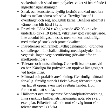
sockerhalt och sötad med polyoler, vilket vi bekräftade i
ingrediensgranskningen.
Smak och konsistens: Tydlig jordnöt-choklad med bra
balans mellan sötma och sälta. Trevligt “snap” i
överdraget och seg, nougatlik kärna. Behåller ätbarhet i
värme men blir hård i kyla.
Prisvärde: Låda 24 x 40 g kostade 452,93 kr i vårt
underlag (cirka 19 kr/bar), vilket gav gott vardagsvärde.
Inte absolut billigast i testet, men konkurrenskraftigt
med tanke på smak och proteinkvalitet.
Ingredienser och renhet: Tydlig deklaration, jordnötter
som allergen. Innehåller sötningsmedel/polyoler. Inte
vegansk. Ingen vegancertifiering (förväntat för en
mjölkproteinbar).
Tolerans och matsmältning: Generellt bra tolerans vid
en bar. Känsliga för polyoler kan uppleva lätt gasighet
vid högre intag.
Mättnad och praktisk användning: Ger rimlig mättnad
för 40 g. Smidig storlek i ficka/väska; förpackningen
var lätt att öppna även med svettiga händer. Höll
formen utan att smula.
Hållbarhet och transparens: Standardplastförpackning.
Inga särskilda hållbarhetsmärkningar noterade i vårt
exemplar. Etikettvikt stämde mot vår våg inom vårt
toleransintervall (±5 %).