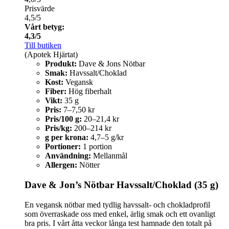
Prisvärde
4,5/5
Vårt betyg:
4,3/5
Till butiken
(Apotek Hjärtat)
Produkt:
Dave & Jons Nötbar
Smak:
Havssalt/Choklad
Kost:
Vegansk
Fiber:
Hög fiberhalt
Vikt:
35 g
Pris:
7–7,50 kr
Pris/100 g:
20–21,4 kr
Pris/kg:
200–214 kr
g per krona:
4,7–5 g/kr
Portioner:
1 portion
Användning:
Mellanmål
Allergen:
Nötter
Dave & Jon’s Nötbar Havssalt/Choklad (35 g)
En vegansk nötbar med tydlig havssalt- och chokladprofil
som överraskade oss med enkel, ärlig smak och ett ovanligt
bra pris. I vårt åtta veckor långa test hamnade den totalt på