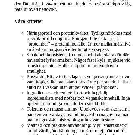
den lätt att äta i två–tre bett utan kladd, och våra stickprov låg
nära utlovad nettovikt.
Våra kriterier
Näringsprofil och proteinkvalitet: Tydligt nötfokus med
fiberrik profil enligt märkningen. Inte en klassisk
“proteinbar” – proteininnehållet är mer mellanmålsnivå
än återhämtningsnivå efter tungt styrkepass.
Smak och konsistens: Ren nöt- och kakao­karaktär där
havssaltet lyfter smaken. Något fast i kyla, mjukare vid
rumstemperatur. Håller ihop bra utan överdriven
smulighet.
Prisvärde: Ett av testets lägsta styckpriser (runt 7 kr vid
våra köp), vilket gav starkt prisvärde per snack. Lätt att
alltid ha i väskan utan att det svider i plånboken.
Ingredienser och renhet: Kort och begriplig
ingredienslista med nötbas och veganskt innehåll. Inga
uppenbart onödiga krusiduller i smakbilden.
Tolerans och matsmältning: Upplevdes som skonsam i
panelen vid vardagsanvändning. Fibrerna gav mättnad
utan magen-i-k halsbrytningar hos våra testare.
Mättnad och praktisk användning: Mer “smart snack”
än fullvärdig återhämtningsbar. Ger okej mättnad för