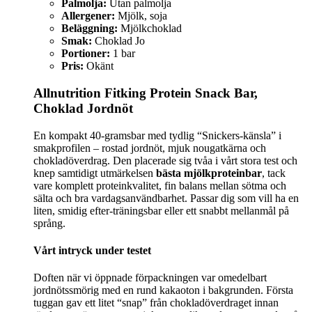
Palmolja:
Utan palmolja
Allergener:
Mjölk, soja
Beläggning:
Mjölkchoklad
Smak:
Choklad Jo
Portioner:
1 bar
Pris:
Okänt
Allnutrition Fitking Protein Snack Bar,
Choklad Jordnöt
En kompakt 40-gramsbar med tydlig “Snickers-känsla” i
smakprofilen – rostad jordnöt, mjuk nougatkärna och
chokladöverdrag. Den placerade sig tvåa i vårt stora test och
knep samtidigt utmärkelsen
bästa mjölkproteinbar
, tack
vare komplett proteinkvalitet, fin balans mellan sötma och
sälta och bra vardagsanvändbarhet. Passar dig som vill ha en
liten, smidig efter-träningsbar eller ett snabbt mellanmål på
språng.
Vårt intryck under testet
Doften när vi öppnade förpackningen var omedelbart
jordnötssmörig med en rund kakaoton i bakgrunden. Första
tuggan gav ett litet “snap” från chokladöverdraget innan