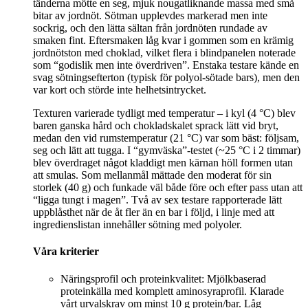
tänderna mötte en seg, mjuk nougatliknande massa med små
bitar av jordnöt. Sötman upplevdes markerad men inte
sockrig, och den lätta sältan från jordnöten rundade av
smaken fint. Eftersmaken låg kvar i gommen som en krämig
jordnötston med choklad, vilket flera i blindpanelen noterade
som “godislik men inte överdriven”. Enstaka testare kände en
svag sötningsefterton (typisk för polyol-sötade bars), men den
var kort och störde inte helhetsintrycket.
Texturen varierade tydligt med temperatur – i kyl (4 °C) blev
baren ganska hård och chokladskalet sprack lätt vid bryt,
medan den vid rumstemperatur (21 °C) var som bäst: följsam,
seg och lätt att tugga. I “gymväska”-testet (~25 °C i 2 timmar)
blev överdraget något kladdigt men kärnan höll formen utan
att smulas. Som mellanmål mättade den moderat för sin
storlek (40 g) och funkade väl både före och efter pass utan att
“ligga tungt i magen”. Två av sex testare rapporterade lätt
uppblåsthet när de åt fler än en bar i följd, i linje med att
ingredienslistan innehåller sötning med polyoler.
Våra kriterier
Näringsprofil och proteinkvalitet: Mjölkbaserad
proteinkälla med komplett aminosyraprofil. Klarade
vårt urvalskrav om minst 10 g protein/bar. Låg