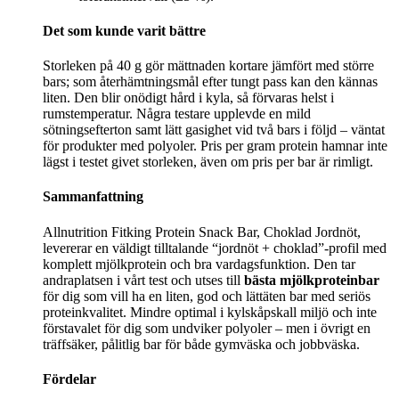
Det som kunde varit bättre
Storleken på 40 g gör mättnaden kortare jämfört med större
bars; som återhämtningsmål efter tungt pass kan den kännas
liten. Den blir onödigt hård i kyla, så förvaras helst i
rumstemperatur. Några testare upplevde en mild
sötningsefterton samt lätt gasighet vid två bars i följd – väntat
för produkter med polyoler. Pris per gram protein hamnar inte
lägst i testet givet storleken, även om pris per bar är rimligt.
Sammanfattning
Allnutrition Fitking Protein Snack Bar, Choklad Jordnöt,
levererar en väldigt tilltalande “jordnöt + choklad”-profil med
komplett mjölkprotein och bra vardagsfunktion. Den tar
andraplatsen i vårt test och utses till
bästa mjölkproteinbar
för dig som vill ha en liten, god och lättäten bar med seriös
proteinkvalitet. Mindre optimal i kylskåpskall miljö och inte
förstavalet för dig som undviker polyoler – men i övrigt en
träffsäker, pålitlig bar för både gymväska och jobbväska.
Fördelar