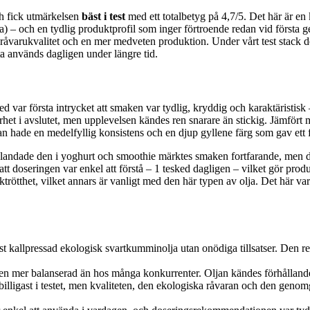
ch fick utmärkelsen
bäst i test
med ett totalbetyg på 4,7/5. Det här är e
) – och en tydlig produktprofil som inger förtroende redan vid första
, råvarukvalitet och en mer medveten produktion. Under vårt test stack
fta används dagligen under längre tid.
ar första intrycket att smaken var tydlig, kryddig och karaktäristisk 
rhet i avslutet, men upplevelsen kändes ren snarare än stickig. Jämfört 
Oljan hade en medelfyllig konsistens och en djup gyllene färg som gav ett 
ndade den i yoghurt och smoothie märktes smaken fortfarande, men den to
att doseringen var enkel att förstå – 1 tesked dagligen – vilket gör pro
rötthet, vilket annars är vanligt med den här typen av olja. Det här var
t kallpressad ekologisk svartkumminolja utan onödiga tillsatser. Den
 mer balanserad än hos många konkurrenter. Oljan kändes förhållandevis 
billigast i testet, men kvaliteten, den ekologiska råvaran och den geno