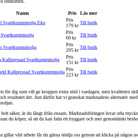
våra omdömen.
Namn
Pris
Läs mer
Pris
l Svartkumminolja Eko
Till butik
179 kr
Pris
 Svartkumminolja
Till butik
69 kr
Pris
n Svartkumminolja
Till butik
295 kr
Pris
u Kallpressad Svartkumminolja
Till butik
151 kr
Pris
ld Kallpressad Svartkumminolja
Till butik
223 kr
ten för dig som vill ge kroppen extra stöd i vardagen, men kvaliteten ski
ch resultatet det. Just därför har vi granskat marknadens alternativ med
noljan.
 helt säker, är du långt ifrån ensam. Marknadsföringen lovar ofta mycke
an du köper, så att du kan fatta ett tryggare och mer genomtänkt beslut. M
 gillar vårt arbete får du gärna stödja oss genom att klicka på någon av 