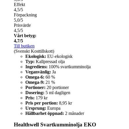
Effekt
4,5/5
Förpackning
5,0/5
Prisvärde
4,5/5
Vårt betyg:
4,7/5
Till butiken
(Svenskt Kosttillskott)
Ekologisk:
EU-ekologisk
Typ:
Kallpressad olja
Ingrediens:
100% svartkumminolja
Veganvänlig:
Ja
Omega-6:
60 %
Omega-9:
21 %
Portioner:
20 portioner
Dosering:
5 ml dagligen
Pris:
179 kr
Pris per portion:
8,95 kr
Ursprung:
Europa
Hållbarhet öppnad:
2 månader
Healthwell Svartkumminolja EKO