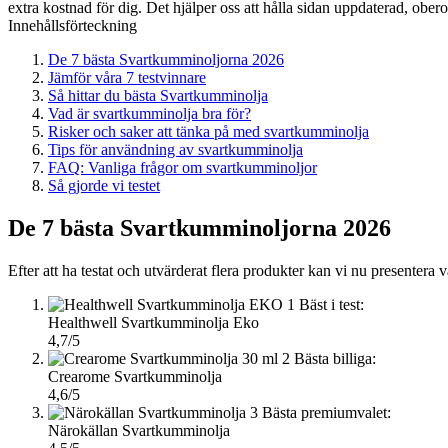
extra kostnad för dig. Det hjälper oss att hålla sidan uppdaterad, ober
Innehållsförteckning
De 7 bästa Svartkumminoljorna 2026
Jämför våra 7 testvinnare
Så hittar du bästa Svartkumminolja
Vad är svartkumminolja bra för?
Risker och saker att tänka på med svartkumminolja
Tips för användning av svartkumminolja
FAQ: Vanliga frågor om svartkumminoljor
Så gjorde vi testet
De 7 bästa Svartkumminoljorna 2026
Efter att ha testat och utvärderat flera produkter kan vi nu presentera 
1
Bäst i test:
Healthwell Svartkumminolja Eko
4,7/5
2
Bästa billiga:
Crearome Svartkumminolja
4,6/5
3
Bästa premiumvalet:
Närokällan Svartkumminolja