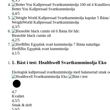
4,5/5
4
Kundfavor
Better You Kallpressad Svartkumminolja
4,4/5
5
Bästa 
WeightWorld Kallpressad Svartkumminolja
4,3/5
6
Bästa för hår:
Bionoble black cumin oil
4,2/5
7
Bästa naturliga:
HerBBio Egyptisk svart kumminolja
4,1/5
1. Bäst i test: Healthwell Svartkumminolja Eko
Ekologisk kallpressad svartkumminolja med balanserad smak oc
4,7
Kvalitet
4,5/5
Smak & doft
5,0/5