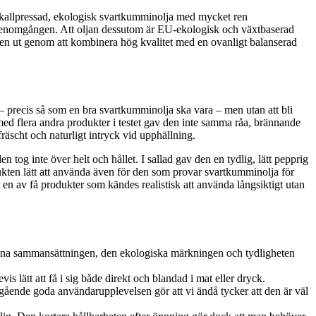
n kallpressad, ekologisk svartkumminolja med mycket ren
 genomgången. Att oljan dessutom är EU-ekologisk och växtbaserad
 den ut genom att kombinera hög kvalitet med en ovanligt balanserad
– precis så som en bra svartkumminolja ska vara – men utan att bli
med flera andra produkter i testet gav den inte samma råa, brännande
fräscht och naturligt intryck vid upphällning.
g inte över helt och hållet. I sallad gav den en tydlig, lätt pepprig
dukten lätt att använda även för den som provar svartkumminolja för
 en av få produkter som kändes realistisk att använda långsiktigt utan
 rena sammansättningen, den ekologiska märkningen och tydligheten
lätt att få i sig både direkt och blandad i mat eller dryck.
mgående goda användarupplevelsen gör att vi ändå tycker att den är väl