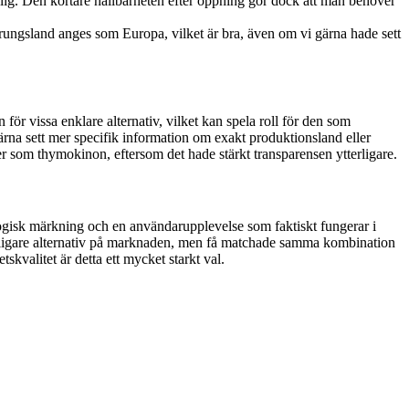
ig. Den kortare hållbarheten efter öppning gör dock att man behöver
prungsland anges som Europa, vilket är bra, även om vi gärna hade sett
ör vissa enklare alternativ, vilket kan spela roll för den som
rna sett mer specifik information om exakt produktionsland eller
rer som thymokinon, eftersom det hade stärkt transparensen ytterligare.
ogisk märkning och en användarupplevelse som faktiskt fungerar i
billigare alternativ på marknaden, men få matchade samma kombination
kvalitet är detta ett mycket starkt val.