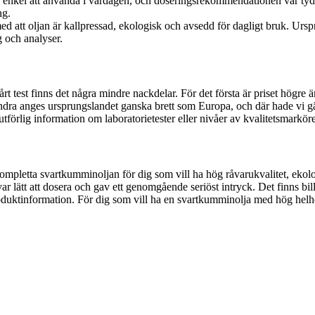
enkel att använda i vardagen, och doseringsrekommendationen var tydl
ng.
ed att oljan är kallpressad, ekologisk och avsedd för dagligt bruk. Urs
 och analyser.
st finns det några mindre nackdelar. För det första är priset högre än f
ndra anges ursprungslandet ganska brett som Europa, och där hade vi gä
utförlig information om laboratorietester eller nivåer av kvalitetsmarkö
ompletta svartkumminoljan för dig som vill ha hög råvarukvalitet, ekol
ar lätt att dosera och gav ett genomgående seriöst intryck. Det finns 
duktinformation. För dig som vill ha en svartkumminolja med hög helhets