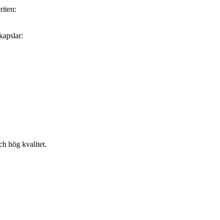
iten:
kapslar:
h hög kvalitet.