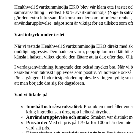
Healthwell Svartkumminolja EKO blev vår klara etta i testet o
sammansättning – endast 100 % svartkumminolja (Nigella sativa
gör den extra intressant för konsumenter som prioriterar renhet
användarupplevelse, något som är viktigt för ett tillskott som o
Vårt intryck under testet
När vi testade Healthwell Svartkumminolja EKO direkt med sked v
onödigt aggressiv. Den hade en varm, pepprig ton med lätt bitte
känsla i halsen, vilket gjorde den lättare att ta dag efter dag. 
I vardagsanvändning fungerade den också mycket bra. När vi bla
karaktär som faktiskt upplevdes som positiv. Vi noterade också 
första gången. Under testperioden upplevde vi ingen tydlig smakt
att man började dra sig för dagsdosen.
Vad vi tittade på
Innehåll och råvarukvalitet:
Produkten innehåller endas
kring ingrediensen drog upp helhetsintrycket.
Användarupplevelse och smak:
Smaken var distinkt men
Prisvärde:
Med ett pris på 179 kr för 100 ml är den inte 
värd sitt pris.