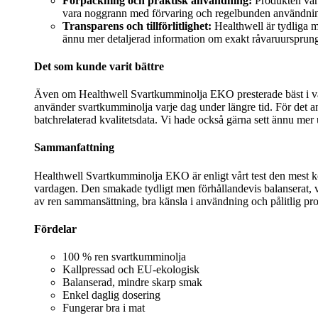
Förpackning och praktisk användning:
Produkten var 
vara noggrann med förvaring och regelbunden användni
Transparens och tillförlitlighet:
Healthwell är tydliga m
ännu mer detaljerad information om exakt råvaruursprung
Det som kunde varit bättre
Även om Healthwell Svartkumminolja EKO presterade bäst i vårt te
använder svartkumminolja varje dag under längre tid. För det a
batchrelaterad kvalitetsdata. Vi hade också gärna sett ännu mer 
Sammanfattning
Healthwell Svartkumminolja EKO är enligt vårt test den mest k
vardagen. Den smakade tydligt men förhållandevis balanserat, v
av ren sammansättning, bra känsla i användning och pålitlig pro
Fördelar
100 % ren svartkumminolja
Kallpressad och EU-ekologisk
Balanserad, mindre skarp smak
Enkel daglig dosering
Fungerar bra i mat