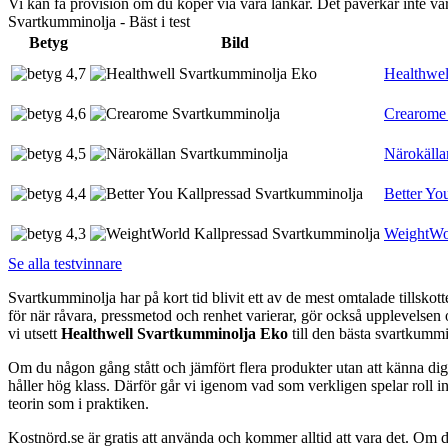
Vi kan få provision om du köper via våra länkar. Det påverkar inte 
Svartkumminolja - Bäst i test
Betyg
Bild
4,7
Healthwel
4,6
Crearome
4,5
Närokälla
4,4
Better Yo
4,3
WeightWor
Se alla testvinnare
Svartkumminolja har på kort tid blivit ett av de mest omtalade tillskot
för när råvara, pressmetod och renhet varierar, gör också upplevelsen o
vi utsett
Healthwell Svartkumminolja Eko
till den bästa svartkummi
Om du någon gång stått och jämfört flera produkter utan att känna dig
håller hög klass. Därför går vi igenom vad som verkligen spelar roll inn
teorin som i praktiken.
Kostnörd.se är gratis att använda och kommer alltid att vara det. Om du