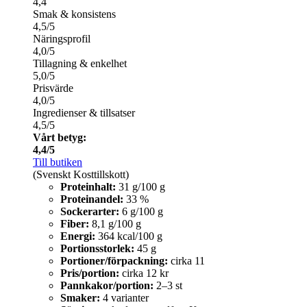
4,4
Smak & konsistens
4,5/5
Näringsprofil
4,0/5
Tillagning & enkelhet
5,0/5
Prisvärde
4,0/5
Ingredienser & tillsatser
4,5/5
Vårt betyg:
4,4/5
Till butiken
(Svenskt Kosttillskott)
Proteinhalt:
31 g/100 g
Proteinandel:
33 %
Sockerarter:
6 g/100 g
Fiber:
8,1 g/100 g
Energi:
364 kcal/100 g
Portionsstorlek:
45 g
Portioner/förpackning:
cirka 11
Pris/portion:
cirka 12 kr
Pannkakor/portion:
2–3 st
Smaker:
4 varianter