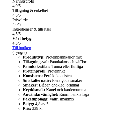
Näringsprofil
4,0/5
Tillagning & enkelhet
4,5/5
Prisvärde
4,0/5
Ingredienser & tillsatser
4,5/5
Vårt betyg:
4,3/5
Till butiken
(Tyngre)
Produkttyp:
Proteinpannkakor mix
Tillagningsval:
Pannkakor och våfflor
Pannkaksstilar:
Tunna eller fluffiga
Proteinprofil:
Proteinrikt
Konsistens:
Perfekt konsistens
Smakalternativ:
Flera goda smaker
Smaker:
Blåbär, choklad, original
Kryddsmak:
Kanel och kardemumma
Användarvänlighet:
Enormt enkla laga
Paketupplägg:
Valfri smakmix
Betyg:
4,8 av 5
Pris:
339 kr