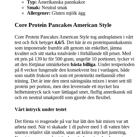
Typ:
Amerikanska pannkakor
Smak:
Neutral smak
Allergener:
Gluten mjölk ägg
Core Protein Pancakes American Style
Core Protein Pancakes American Style tog andraplatsen i vårt
test och fick betyget
4,6/5
. Det här är en proteinpannkaksmix
som imponerade framför allt genom sin enkelhet, jämna
kvalitet och sitt starka totalvärde i förhållande till priset. Med
ett pris på 139 kr för 500 gram, ungefär 10 portioner, tycker vi
att den förtjänar utmärkelsen
bästa billiga
. Under testperioden
på 8 veckor fungerade den konsekvent bra i vardagen, både
som snabb frukost och som ett proteinrikt mellanmål efter
träning. Det är inte den mest näringstäta mixen i testet sett till
protein per portion, men den levererade ett mycket bra
helhetsintryck tack vare lättlagad smet, fluffig amerikansk stil
och en neutral smakprofil som gjorde den flexibel.
Vårt intryck under testet
Det första vi reagerade på var hur lätt den här mixen var att
arbeta med. När vi skakade 1 dl pulver med 1 dl vatten blev
smeten relativt slät snabbt, utan att kräva mycket justering.