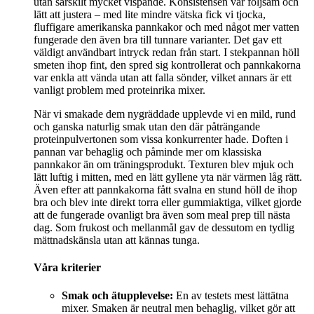
utan särskilt mycket vispande. Konsistensen var följsam och
lätt att justera – med lite mindre vätska fick vi tjocka,
fluffigare amerikanska pannkakor och med något mer vatten
fungerade den även bra till tunnare varianter. Det gav ett
väldigt användbart intryck redan från start. I stekpannan höll
smeten ihop fint, den spred sig kontrollerat och pannkakorna
var enkla att vända utan att falla sönder, vilket annars är ett
vanligt problem med proteinrika mixer.
När vi smakade dem nygräddade upplevde vi en mild, rund
och ganska naturlig smak utan den där påträngande
proteinpulvertonen som vissa konkurrenter hade. Doften i
pannan var behaglig och påminde mer om klassiska
pannkakor än om träningsprodukt. Texturen blev mjuk och
lätt luftig i mitten, med en lätt gyllene yta när värmen låg rätt.
Även efter att pannkakorna fått svalna en stund höll de ihop
bra och blev inte direkt torra eller gummiaktiga, vilket gjorde
att de fungerade ovanligt bra även som meal prep till nästa
dag. Som frukost och mellanmål gav de dessutom en tydlig
mättnadskänsla utan att kännas tunga.
Våra kriterier
Smak och ätupplevelse:
En av testets mest lättätna
mixer. Smaken är neutral men behaglig, vilket gör att