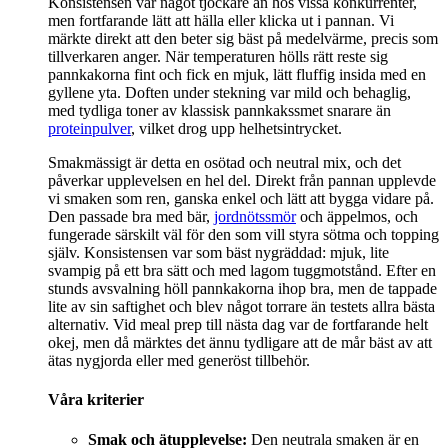
Konsistensen var något tjockare än hos vissa konkurrenter,
men fortfarande lätt att hälla eller klicka ut i pannan. Vi
märkte direkt att den beter sig bäst på medelvärme, precis som
tillverkaren anger. När temperaturen hölls rätt reste sig
pannkakorna fint och fick en mjuk, lätt fluffig insida med en
gyllene yta. Doften under stekning var mild och behaglig,
med tydliga toner av klassisk pannkakssmet snarare än
proteinpulver
, vilket drog upp helhetsintrycket.
Smakmässigt är detta en osötad och neutral mix, och det
påverkar upplevelsen en hel del. Direkt från pannan upplevde
vi smaken som ren, ganska enkel och lätt att bygga vidare på.
Den passade bra med bär,
jordnötssmör
och äppelmos, och
fungerade särskilt väl för den som vill styra sötma och topping
själv. Konsistensen var som bäst nygräddad: mjuk, lite
svampig på ett bra sätt och med lagom tuggmotstånd. Efter en
stunds avsvalning höll pannkakorna ihop bra, men de tappade
lite av sin saftighet och blev något torrare än testets allra bästa
alternativ. Vid meal prep till nästa dag var de fortfarande helt
okej, men då märktes det ännu tydligare att de mår bäst av att
ätas nygjorda eller med generöst tillbehör.
Våra kriterier
Smak och ätupplevelse:
Den neutrala smaken är en