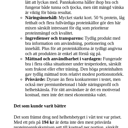
lätt att lyckas med. Pannkakorna håller ihop bra och
fungerar både tunna och tjocka, men rätt mängd vätska
är viktig för bästa resultat.
Näringsinnehåll:
Mycket starkt kort. 50 % protein, låg
fetthalt och flera fullvärdiga proteinkällor gör den här
mixen särskilt intressant för dig som prioriterar
proteinmängd och kvalitet.
Ingredienser och transparens:
Tydlig produkt med
bra information om användning, portionering och
innehåll. Plus för att proteinkällorna är tydligt angivna
och att produkten är enkel att förstå sig på.
Mättnad och användbarhet i vardagen:
Fungerade
bra i flera olika situationer under testperioden, särskilt
som frukost eller efter träning. Den höga proteinhalten
gav tydlig mättnad trots relativt modest portionsstorlek.
Prisvärde:
Dyrare än flera konkurrenter i testet, men
också mer premiumbetonad i både näringsprofil och
helhetskänsla. För rätt användare är det en motiverad
kostnad, men inte det mest ekonomiska valet.
Det som kunde varit bättre
Det som främst drog ned helhetsbetyget i vårt test var priset.
Med ett pris på
194 kr
är detta inte den mest prisvärda
proteinpannkaksmixen sett till kostnad per portion, särskilt