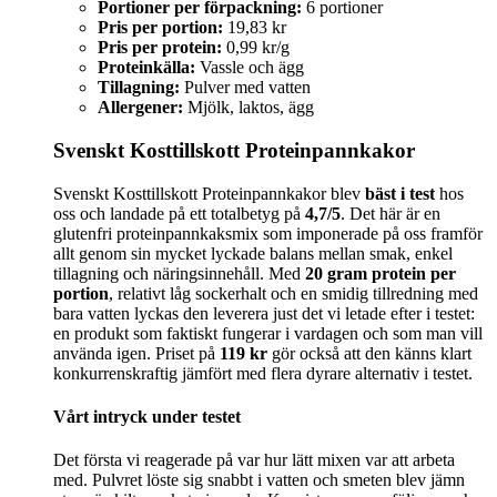
Portioner per förpackning:
6 portioner
Pris per portion:
19,83 kr
Pris per protein:
0,99 kr/g
Proteinkälla:
Vassle och ägg
Tillagning:
Pulver med vatten
Allergener:
Mjölk, laktos, ägg
Svenskt Kosttillskott Proteinpannkakor
Svenskt Kosttillskott Proteinpannkakor blev
bäst i test
hos
oss och landade på ett totalbetyg på
4,7/5
. Det här är en
glutenfri proteinpannkaksmix som imponerade på oss framför
allt genom sin mycket lyckade balans mellan smak, enkel
tillagning och näringsinnehåll. Med
20 gram protein per
portion
, relativt låg sockerhalt och en smidig tillredning med
bara vatten lyckas den leverera just det vi letade efter i testet:
en produkt som faktiskt fungerar i vardagen och som man vill
använda igen. Priset på
119 kr
gör också att den känns klart
konkurrenskraftig jämfört med flera dyrare alternativ i testet.
Vårt intryck under testet
Det första vi reagerade på var hur lätt mixen var att arbeta
med. Pulvret löste sig snabbt i vatten och smeten blev jämn