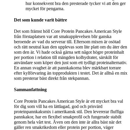
hur konsekvent bra den presterade tycker vi att den ger
mycket för pengarna.
Det som kunde varit bättre
Det som främst höll Core Protein Pancakes American Style
från förstaplatsen var att smakupplevelsen blir ganska
beroende av vad du serverar till. Eftersom mixen är osötad
och rätt neutral kan den upplevas som lite platt om du äter den
som den är. Vi hade också gärna sett något högre proteinhalt
per portion i relation till mängden kolhydrater, särskilt för
användare som köper den just som ett tydligt proteinalternativ.
En annan svaghet är att pannkakorna blev märkbart torrare
efter kylförvaring än topprodukten i testet. Det är alltså en mix
som presterar bäst direkt från stekpannan.
Sammanfattning
Core Protein Pancakes American Style är ett mycket bra val
för dig som vill ha en lättlagad, god och prisvärd
proteinpannkaksmix i amerikansk stil. Den levererar fluffiga
pannkakor, har en flexibel smakprofil och fungerade stabilt
genom hela vårt test. Även om den inte är allra bäst när det
gäller ren smakrikedom eller protein per portion, väger