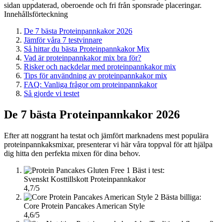
sidan uppdaterad, oberoende och fri från sponsrade placeringar.
Innehållsförteckning
De 7 bästa Proteinpannkakor 2026
Jämför våra 7 testvinnare
Så hittar du bästa Proteinpannkakor Mix
Vad är proteinpannkakor mix bra för?
Risker och nackdelar med proteinpannkakor mix
Tips för användning av proteinpannkakor mix
FAQ: Vanliga frågor om proteinpannkakor
Så gjorde vi testet
De 7 bästa Proteinpannkakor 2026
Efter att noggrant ha testat och jämfört marknadens mest populära
proteinpannkaksmixar, presenterar vi här våra toppval för att hjälpa
dig hitta den perfekta mixen för dina behov.
1
Bäst i test:
Svenskt Kosttillskott Proteinpannkakor
4,7/5
2
Bästa billiga:
Core Protein Pancakes American Style
4,6/5