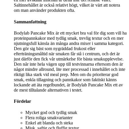
Saltinnehållet är också relativt högt, vilket är värt att notera
om man använder produkten ofta.
Sammanfattning
Bodylab Pancake Mix är ett mycket bra val för dig som vill ha
proteinpannkakor med tydlig smak, trevlig textur och en mer
njutningsfull känsla än många andra mixer i samma kategori.
Den gör sig bäst som nygräddad frukost eller
efterträningsmåltid när smaken får stå i centrum, och det är
just därför den fick vår utmärkelse för bästa smakupplevelse.
Den når inte hela vägen upp till testvinnarna eftersom den är
något mindre allround, lite mer processad i innehållet och inte
riktigt lika stark vid meal prep. Men om du prioriterar god
smak, enkla tillagning och pannkakor som faktiskt känns
lockande att äta regelbundet, är Bodylab Pancake Mix ett av
de mest tilltalande alternativen i testet.
Fördelar
Mycket god och tydlig smak
Flera roliga smakvarianter
Enkel att blanda och steka
Mjuk, saftig och fluffig textur