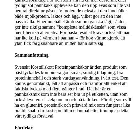
tydligt söt pannkaksupplevelse kan den upplevas som lite väl
neutral direkt ur påsen. Vi noterade också att den innehåller
både mjölkprotein, laktos och ägg, vilket gör att den inte
passar alla. Fiberinnehållet är dessutom ganska lågt, så den
ger inte riktigt samma “kompletta måltidskänsla” som vissa
mer fiberrika alternativ. För bästa resultat krävs också att man
har lite koll på värmen i pannan – för hög värme gjorde att
ytan fick färg snabbare än mitten hann sätta sig.
Sammanfattning
Svenskt Kosttillskott Proteinpannkakor är den produkt som
bäst lyckades kombinera god smak, smidig tillagning, bra
proteininnehåll och stark vardagsanvändning i vårt test. Den
känns genomtänkt, lätt att anpassa och framför allt enkel att
faktiskt lyckas med flera gånger i rad. Det här är en
pannkaksmix som inte bara ser bra ut på etiketten, utan som
också levererar i stekpannan och på tallriken. För dig som vill
ha en glutenfri, proteinrik och prisvärd mix som fungerar lika
bra till snabb frukost som till mellanmål efter träning är detta
vårt tydliga förstaval.
Fördelar