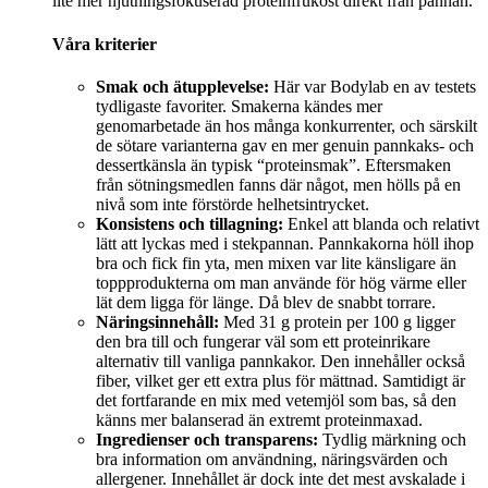
lite mer njutningsfokuserad proteinfrukost direkt från pannan.
Våra kriterier
Smak och ätupplevelse:
Här var Bodylab en av testets
tydligaste favoriter. Smakerna kändes mer
genomarbetade än hos många konkurrenter, och särskilt
de sötare varianterna gav en mer genuin pannkaks- och
dessertkänsla än typisk “proteinsmak”. Eftersmaken
från sötningsmedlen fanns där något, men hölls på en
nivå som inte förstörde helhetsintrycket.
Konsistens och tillagning:
Enkel att blanda och relativt
lätt att lyckas med i stekpannan. Pannkakorna höll ihop
bra och fick fin yta, men mixen var lite känsligare än
toppprodukterna om man använde för hög värme eller
lät dem ligga för länge. Då blev de snabbt torrare.
Näringsinnehåll:
Med 31 g protein per 100 g ligger
den bra till och fungerar väl som ett proteinrikare
alternativ till vanliga pannkakor. Den innehåller också
fiber, vilket ger ett extra plus för mättnad. Samtidigt är
det fortfarande en mix med vetemjöl som bas, så den
känns mer balanserad än extremt proteinmaxad.
Ingredienser och transparens:
Tydlig märkning och
bra information om användning, näringsvärden och
allergener. Innehållet är dock inte det mest avskalade i