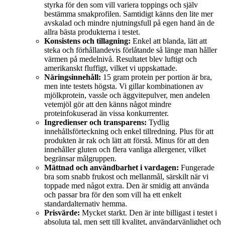
styrka för den som vill variera toppings och själv
bestämma smakprofilen. Samtidigt känns den lite mer
avskalad och mindre njutningsfull på egen hand än de
allra bästa produkterna i testet.
Konsistens och tillagning:
Enkel att blanda, lätt att
steka och förhållandevis förlåtande så länge man håller
värmen på medelnivå. Resultatet blev luftigt och
amerikanskt fluffigt, vilket vi uppskattade.
Näringsinnehåll:
15 gram protein per portion är bra,
men inte testets högsta. Vi gillar kombinationen av
mjölkprotein, vassle och äggvitepulver, men andelen
vetemjöl gör att den känns något mindre
proteinfokuserad än vissa konkurrenter.
Ingredienser och transparens:
Tydlig
innehållsförteckning och enkel tillredning. Plus för att
produkten är rak och lätt att förstå. Minus för att den
innehåller gluten och flera vanliga allergener, vilket
begränsar målgruppen.
Mättnad och användbarhet i vardagen:
Fungerade
bra som snabb frukost och mellanmål, särskilt när vi
toppade med något extra. Den är smidig att använda
och passar bra för den som vill ha ett enkelt
standardalternativ hemma.
Prisvärde:
Mycket starkt. Den är inte billigast i testet i
absoluta tal, men sett till kvalitet, användarvänlighet och