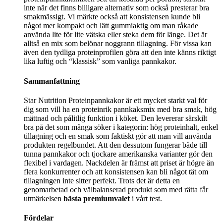
inte när det finns billigare alternativ som också presterar bra
smakmässigt. Vi märkte också att konsistensen kunde bli
något mer kompakt och lätt gummiaktig om man råkade
använda lite för lite vätska eller steka dem för länge. Det är
alltså en mix som belönar noggrann tillagning. För vissa kan
även den tydliga proteinprofilen göra att den inte känns riktigt
lika luftig och “klassisk” som vanliga pannkakor.
Sammanfattning
Star Nutrition Proteinpannkakor är ett mycket starkt val för
dig som vill ha en proteinrik pannkaksmix med bra smak, hög
mättnad och pålitlig funktion i köket. Den levererar särskilt
bra på det som många söker i kategorin: hög proteinhalt, enkel
tillagning och en smak som faktiskt gör att man vill använda
produkten regelbundet. Att den dessutom fungerar både till
tunna pannkakor och tjockare amerikanska varianter gör den
flexibel i vardagen. Nackdelen är främst att priset är högre än
flera konkurrenter och att konsistensen kan bli något tät om
tillagningen inte sitter perfekt. Trots det är detta en
genomarbetad och välbalanserad produkt som med rätta får
utmärkelsen
bästa premiumvalet
i vårt test.
Fördelar