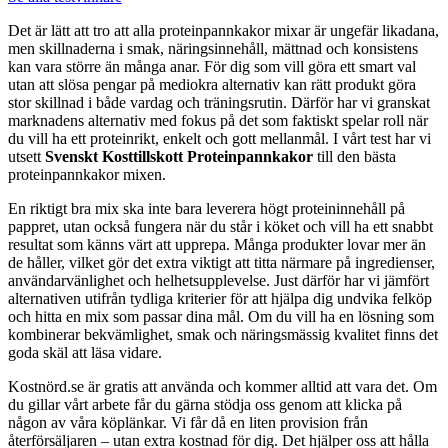
Det är lätt att tro att alla proteinpannkakor mixar är ungefär likadana,
men skillnaderna i smak, näringsinnehåll, mättnad och konsistens
kan vara större än många anar. För dig som vill göra ett smart val
utan att slösa pengar på mediokra alternativ kan rätt produkt göra
stor skillnad i både vardag och träningsrutin. Därför har vi granskat
marknadens alternativ med fokus på det som faktiskt spelar roll när
du vill ha ett proteinrikt, enkelt och gott mellanmål. I vårt test har vi
utsett
Svenskt Kosttillskott Proteinpannkakor
till den bästa
proteinpannkakor mixen.
En riktigt bra mix ska inte bara leverera högt proteininnehåll på
pappret, utan också fungera när du står i köket och vill ha ett snabbt
resultat som känns värt att upprepa. Många produkter lovar mer än
de håller, vilket gör det extra viktigt att titta närmare på ingredienser,
användarvänlighet och helhetsupplevelse. Just därför har vi jämfört
alternativen utifrån tydliga kriterier för att hjälpa dig undvika felköp
och hitta en mix som passar dina mål. Om du vill ha en lösning som
kombinerar bekvämlighet, smak och näringsmässig kvalitet finns det
goda skäl att läsa vidare.
Kostnörd.se är gratis att använda och kommer alltid att vara det. Om
du gillar vårt arbete får du gärna stödja oss genom att klicka på
någon av våra köplänkar. Vi får då en liten provision från
återförsäljaren – utan extra kostnad för dig. Det hjälper oss att hålla