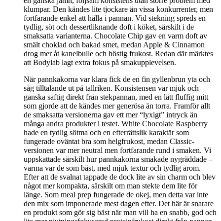
en ganska jämn, följsam konsistens utan större problem med
klumpar. Den kändes lite tjockare än vissa konkurrenter, men
fortfarande enkel att hälla i pannan. Vid stekning spreds en
tydlig, söt och dessertliknande doft i köket, särskilt i de
smaksatta varianterna. Chocolate Chip gav en varm doft av
smält choklad och bakad smet, medan Apple & Cinnamon
drog mer åt kanelbulle och höstig frukost. Redan där märktes
att Bodylab lagt extra fokus på smakupplevelsen.
När pannkakorna var klara fick de en fin gyllenbrun yta och
såg tilltalande ut på tallriken. Konsistensen var mjuk och
ganska saftig direkt från stekpannan, med en lätt fluffig mitt
som gjorde att de kändes mer generösa än torra. Framför allt
de smaksatta versionerna gav ett mer “lyxigt” intryck än
många andra produkter i testet. White Chocolate Raspberry
hade en tydlig sötma och en efterrättslik karaktär som
fungerade oväntat bra som helgfrukost, medan Classic-
versionen var mer neutral men fortfarande rund i smaken. Vi
uppskattade särskilt hur pannkakorna smakade nygräddade –
varma var de som bäst, med mjuk textur och tydlig arom.
Efter att de svalnat tappade de dock lite av sin charm och blev
något mer kompakta, särskilt om man stekte dem lite för
länge. Som meal prep fungerade de okej, men detta var inte
den mix som imponerade mest dagen efter. Det här är snarare
en produkt som gör sig bäst när man vill ha en snabb, god och