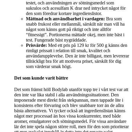
testet, och användningen av sötningsmedel som
sukralos och acesulfam K drar ned intrycket något för
den som föredrar kortare ingredienslistor.
Mättnad och användbarhet i vardagen:
Bra som
snabb frukost eller mellanmål, särskilt när man vill ha
något som känns gott på riktigt och inte alltför
“fitnessigt”. Portionerna mättade okej, men inte bäst i
test. Fungerade bäst nygräddade.
Prisvärde:
Med ett pris på 129 kr för 500 g känns den
rimligt prissatt i relation till smak, kvalitet och
användarupplevelse. Den är inte billigast, men levererar
tillräckligt bra för att motivera priset, särskilt för dig
som värderar smak högt.
Det som kunde varit bättre
Det som främst höll Bodylab utanför topp tre i vårt test var att
den inte var lika stabil i alla användningssituationer. Den
imponerade mest direkt från stekpannan, men tappade lite i
konsistens efter förvaring och blev snabbare torr än de allra
bästa alternativen. Vi tycker också att ingredienslistan känns
något mer processad än hos vissa konkurrenter, med både
aromer, emulgatorer och sötningsmedel. För vissa användare
lär det inte spela någon större roll, men för den som prioriterar
ett mer avskalat innehåll är detta inte det renaste valet.