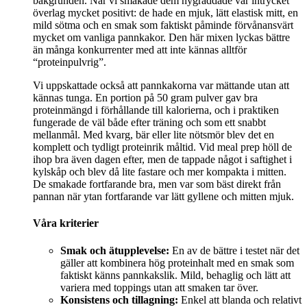
bakgrunden. När vi smakade dem nygräddade var intrycket
överlag mycket positivt: de hade en mjuk, lätt elastisk mitt, en
mild sötma och en smak som faktiskt påminde förvånansvärt
mycket om vanliga pannkakor. Den här mixen lyckas bättre
än många konkurrenter med att inte kännas alltför
“proteinpulvrig”.
Vi uppskattade också att pannkakorna var mättande utan att
kännas tunga. En portion på 50 gram pulver gav bra
proteinmängd i förhållande till kalorierna, och i praktiken
fungerade de väl både efter träning och som ett snabbt
mellanmål. Med kvarg, bär eller lite nötsmör blev det en
komplett och tydligt proteinrik måltid. Vid meal prep höll de
ihop bra även dagen efter, men de tappade något i saftighet i
kylskåp och blev då lite fastare och mer kompakta i mitten.
De smakade fortfarande bra, men var som bäst direkt från
pannan när ytan fortfarande var lätt gyllene och mitten mjuk.
Våra kriterier
Smak och ätupplevelse:
En av de bättre i testet när det
gäller att kombinera hög proteinhalt med en smak som
faktiskt känns pannkakslik. Mild, behaglig och lätt att
variera med toppings utan att smaken tar över.
Konsistens och tillagning:
Enkel att blanda och relativt