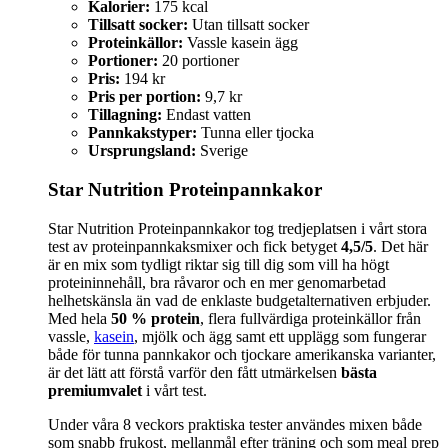
Kalorier:
175 kcal
Tillsatt socker:
Utan tillsatt socker
Proteinkällor:
Vassle kasein ägg
Portioner:
20 portioner
Pris:
194 kr
Pris per portion:
9,7 kr
Tillagning:
Endast vatten
Pannkakstyper:
Tunna eller tjocka
Ursprungsland:
Sverige
Star Nutrition Proteinpannkakor
Star Nutrition Proteinpannkakor tog tredjeplatsen i vårt stora
test av proteinpannkaksmixer och fick betyget
4,5/5
. Det här
är en mix som tydligt riktar sig till dig som vill ha högt
proteininnehåll, bra råvaror och en mer genomarbetad
helhetskänsla än vad de enklaste budgetalternativen erbjuder.
Med hela
50 % protein
, flera fullvärdiga proteinkällor från
vassle,
kasein
, mjölk och ägg samt ett upplägg som fungerar
både för tunna pannkakor och tjockare amerikanska varianter,
är det lätt att förstå varför den fått utmärkelsen
bästa
premiumvalet
i vårt test.
Under våra 8 veckors praktiska tester användes mixen både
som snabb frukost, mellanmål efter träning och som meal prep