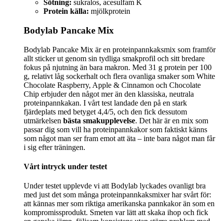
Sötning:
sukralos, acesulfam K
Protein källa:
mjölkprotein
Bodylab Pancake Mix
Bodylab Pancake Mix är en proteinpannkaksmix som framför
allt sticker ut genom sin tydliga smakprofil och sitt bredare
fokus på njutning än bara makron. Med 31 g protein per 100
g, relativt låg sockerhalt och flera ovanliga smaker som White
Chocolate Raspberry, Apple & Cinnamon och Chocolate
Chip erbjuder den något mer än den klassiska, neutrala
proteinpannkakan. I vårt test landade den på en stark
fjärdeplats med betyget 4,4/5, och den fick dessutom
utmärkelsen
bästa smakupplevelse
. Det här är en mix som
passar dig som vill ha proteinpannkakor som faktiskt känns
som något man ser fram emot att äta – inte bara något man får
i sig efter träningen.
Vårt intryck under testet
Under testet upplevde vi att Bodylab lyckades ovanligt bra
med just det som många proteinpannkaksmixer har svårt för:
att kännas mer som riktiga amerikanska pannkakor än som en
kompromissprodukt. Smeten var lätt att skaka ihop och fick