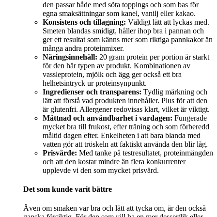
den passar både med söta toppings och som bas för
egna smaksättningar som kanel, vanilj eller kakao.
Konsistens och tillagning:
Väldigt lätt att lyckas med.
Smeten blandas smidigt, håller ihop bra i pannan och
ger ett resultat som känns mer som riktiga pannkakor än
många andra proteinmixer.
Näringsinnehåll:
20 gram protein per portion är starkt
för den här typen av produkt. Kombinationen av
vassleprotein, mjölk och ägg ger också ett bra
helhetsintryck ur proteinsynpunkt.
Ingredienser och transparens:
Tydlig märkning och
lätt att förstå vad produkten innehåller. Plus för att den
är glutenfri. Allergener redovisas klart, vilket är viktigt.
Mättnad och användbarhet i vardagen:
Fungerade
mycket bra till frukost, efter träning och som förberedd
måltid dagen efter. Enkelheten i att bara blanda med
vatten gör att tröskeln att faktiskt använda den blir låg.
Prisvärde:
Med tanke på testresultatet, proteinmängden
och att den kostar mindre än flera konkurrenter
upplevde vi den som mycket prisvärd.
Det som kunde varit bättre
Även om smaken var bra och lätt att tycka om, är den också
ganska försiktig. För den som vill ha en mer dessertlik eller