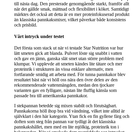
till nästa dag. Den presterade genomgående starkt, framför allt
när det gällde smak, mättnad och flexibilitet i köket. Samtidigt
märktes det också att detta är en mer proteinfokuserad produkt
än klassiska pannkaksmixer, vilket påverkar både konsistens
och prisbild.
Vårt intryck under testet
Det första som stack ut när vi testade Star Nutrition var hur
lätt smeten gick att blanda. Pulvret löste sig snabbt i vatten
och gav en jämn, ganska slät smet utan större problem med
klumpar. Vi upplevde att smeten kändes lite tätare och mer
proteinrik i strukturen än vissa enklare alternativ, men
fortfarande smidig att arbeta med. För tunna pannkakor blev
resultatet bäst när vi höll oss nära den övre delen av den
rekommenderade vattenmängden, medan den tjockare
varianten gav en fylligare, nästan lite fluffig känsla som
passade bra till amerikanska pannkakor.
I stekpannan betedde sig mixen stabilt och förutsägbart.
Pannkakorna höll ihop bra vid vändning, vilket inte alltid är
självklart i den här kategorin. Ytan fick en fin gyllene färg och
doften som steg från pannan var tydligt åt det klassiska
pannkakshållet, men med en lite mjölkig, proteinrik ton i