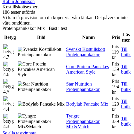
Robin Johansson
Kosttillskottsexpert
186 tester utförda
Vi kan få provision om du köper via våra länkar. Det påverkar inte
våra omdömen.
Proteinpannkakor Mix - Bäst i test
Läs
Betyg
Bild
Namn
Pris
mer
Pris
Svenskt Kosttillskott
Till
119
Proteinpannkakor
butik
4,7
kr
Pris
Core Protein Pancakes
Till
139
American Style
butik
4,6
kr
Pris
Star Nutrition
Till
194
Proteinpannkakor
butik
4,5
kr
Pris
Till
Bodylab Pancake Mix
129
butik
4,4
kr
Tyngre
Pris
Till
Proteinpannkakor
339
butik
4,3
Mix&Match
kr
Se alla testvinnare