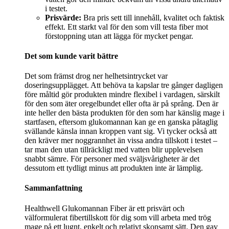
i testet.
Prisvärde:
Bra pris sett till innehåll, kvalitet och faktisk
effekt. Ett starkt val för den som vill testa fiber mot
förstoppning utan att lägga för mycket pengar.
Det som kunde varit bättre
Det som främst drog ner helhetsintrycket var
doseringsupplägget. Att behöva ta kapslar tre gånger dagligen
före måltid gör produkten mindre flexibel i vardagen, särskilt
för den som äter oregelbundet eller ofta är på språng. Den är
inte heller den bästa produkten för den som har känslig mage i
startfasen, eftersom glukomannan kan ge en ganska påtaglig
svällande känsla innan kroppen vant sig. Vi tycker också att
den kräver mer noggrannhet än vissa andra tillskott i testet –
tar man den utan tillräckligt med vatten blir upplevelsen
snabbt sämre. För personer med sväljsvårigheter är det
dessutom ett tydligt minus att produkten inte är lämplig.
Sammanfattning
Healthwell Glukomannan Fiber är ett prisvärt och
välformulerat fibertillskott för dig som vill arbeta med trög
mage på ett lugnt, enkelt och relativt skonsamt sätt. Den gav