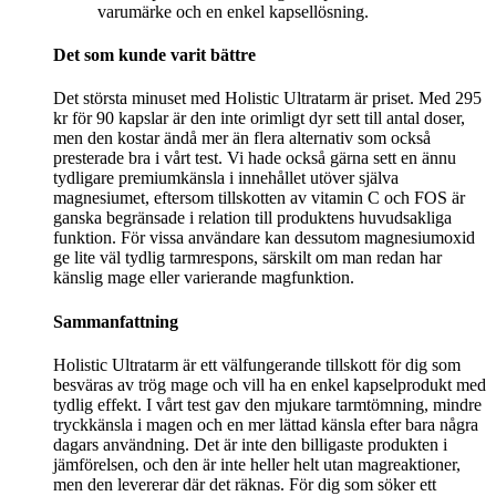
varumärke och en enkel kapsellösning.
Det som kunde varit bättre
Det största minuset med Holistic Ultratarm är priset. Med 295
kr för 90 kapslar är den inte orimligt dyr sett till antal doser,
men den kostar ändå mer än flera alternativ som också
presterade bra i vårt test. Vi hade också gärna sett en ännu
tydligare premiumkänsla i innehållet utöver själva
magnesiumet, eftersom tillskotten av vitamin C och FOS är
ganska begränsade i relation till produktens huvudsakliga
funktion. För vissa användare kan dessutom magnesiumoxid
ge lite väl tydlig tarmrespons, särskilt om man redan har
känslig mage eller varierande magfunktion.
Sammanfattning
Holistic Ultratarm är ett välfungerande tillskott för dig som
besväras av trög mage och vill ha en enkel kapselprodukt med
tydlig effekt. I vårt test gav den mjukare tarmtömning, mindre
tryckkänsla i magen och en mer lättad känsla efter bara några
dagars användning. Det är inte den billigaste produkten i
jämförelsen, och den är inte heller helt utan magreaktioner,
men den levererar där det räknas. För dig som söker ett