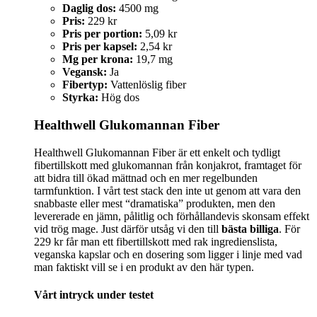
Daglig dos:
4500 mg
Pris:
229 kr
Pris per portion:
5,09 kr
Pris per kapsel:
2,54 kr
Mg per krona:
19,7 mg
Vegansk:
Ja
Fibertyp:
Vattenlöslig fiber
Styrka:
Hög dos
Healthwell Glukomannan Fiber
Healthwell Glukomannan Fiber är ett enkelt och tydligt
fibertillskott med glukomannan från konjakrot, framtaget för
att bidra till ökad mättnad och en mer regelbunden
tarmfunktion. I vårt test stack den inte ut genom att vara den
snabbaste eller mest “dramatiska” produkten, men den
levererade en jämn, pålitlig och förhållandevis skonsam effekt
vid trög mage. Just därför utsåg vi den till
bästa billiga
. För
229 kr får man ett fibertillskott med rak ingredienslista,
veganska kapslar och en dosering som ligger i linje med vad
man faktiskt vill se i en produkt av den här typen.
Vårt intryck under testet