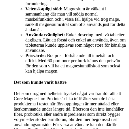
formulering.
Vetenskapligt stöd:
Magnesium är välkänt i
sammanhang där man vill stödja normal
muskelfunktion och i vissa fall hjälpa vid trög mage,
särskilt magnesiumcitrat som ofta används just för detta
ändamål.
Användarvänlighet:
Enkel dosering med två tabletter
dagligen. Lätt att förstå och enkel att använda, även om
tabletterna kunde upplevas som något stora för känsliga
användare.
Prisvärde:
Bra pris i förhållande till innehåll och
effekt. Med 60 portioner per burk känns den prisvärd
för den som vill ha ett magnesiumtillskott som också
kan hjälpa magen.
Det som kunde varit bättre
Det som drog ned helhetsintrycket något var framför allt att
Core Magnesium Pro inte är lika träffsäker som de bästa
produkterna i testet när förstoppningen är mer uttalad eller
återkommande under längre tid. Eftersom den inte innehåller
fiber, probiotika eller andra ingredienser som direkt bygger
volym eller stöder tarmfloran, blir den mer begränsad i sitt
användningsområde. För vissa användare kan den därför