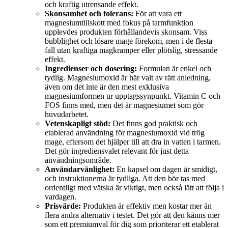
och kraftig utrensande effekt.
Skonsamhet och tolerans:
För att vara ett
magnesiumtillskott med fokus på tarmfunktion
upplevdes produkten förhållandevis skonsam. Viss
bubblighet och lösare mage förekom, men i de flesta
fall utan kraftiga magkramper eller plötslig, stressande
effekt.
Ingredienser och dosering:
Formulan är enkel och
tydlig. Magnesiumoxid är här valt av rätt anledning,
även om det inte är den mest exklusiva
magnesiumformen ur upptagssynpunkt. Vitamin C och
FOS finns med, men det är magnesiumet som gör
huvudarbetet.
Vetenskapligt stöd:
Det finns god praktisk och
etablerad användning för magnesiumoxid vid trög
mage, eftersom det hjälper till att dra in vatten i tarmen.
Det gör ingrediensvalet relevant för just detta
användningsområde.
Användarvänlighet:
En kapsel om dagen är smidigt,
och instruktionerna är tydliga. Att den bör tas med
ordentligt med vätska är viktigt, men också lätt att följa i
vardagen.
Prisvärde:
Produkten är effektiv men kostar mer än
flera andra alternativ i testet. Det gör att den känns mer
som ett premiumval för dig som prioriterar ett etablerat