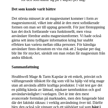
Det som kunde varit bättre
Det största minuset är att magnesiumet kommer i form av
magnesiumoxid, vilket inte alltid är den mest sofistikerade
formen om man ser till upptag generellt. För just förstoppning
kan det dock fortfarande vara funktionellt, men vissa
användare föredrar andra magnesiumformer. Vi hade också
gärna sett ännu tydligare information kring hur snabbt
effekten kan variera mellan olika personer. För känsliga
användare finns dessutom en viss risk att 2 kapslar per dag
blir lite för mycket, särskilt om man redan får magnesium från
andra tillskott.
Sammanfattning
Healthwell Mage & Tarm Kapslar är ett enkelt, prisvärt och
välfungerande tillskott för dig som vill ha hjälp vid trög mage
utan att använda alltför kraftiga produkter. I vårt test gav det
en pålitlig känsla av lättnad, mjukare tarmfunktion och god
användarvänlighet i vardagen. Det är inte den mest
avancerade formulan på marknaden, men den fungerade bäst
där det faktiskt räknas: i verklig användning över tid. Därför
blev den också vår vinnare och ett självklart val som
bäst i