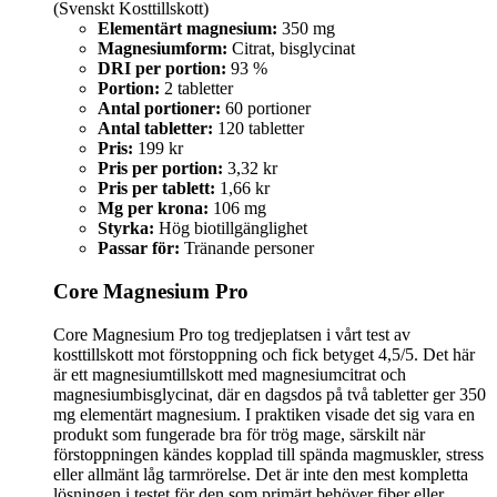
(Svenskt Kosttillskott)
Elementärt magnesium:
350 mg
Magnesiumform:
Citrat, bisglycinat
DRI per portion:
93 %
Portion:
2 tabletter
Antal portioner:
60 portioner
Antal tabletter:
120 tabletter
Pris:
199 kr
Pris per portion:
3,32 kr
Pris per tablett:
1,66 kr
Mg per krona:
106 mg
Styrka:
Hög biotillgänglighet
Passar för:
Tränande personer
Core Magnesium Pro
Core Magnesium Pro tog tredjeplatsen i vårt test av
kosttillskott mot förstoppning och fick betyget 4,5/5. Det här
är ett magnesiumtillskott med magnesiumcitrat och
magnesiumbisglycinat, där en dagsdos på två tabletter ger 350
mg elementärt magnesium. I praktiken visade det sig vara en
produkt som fungerade bra för trög mage, särskilt när
förstoppningen kändes kopplad till spända magmuskler, stress
eller allmänt låg tarmrörelse. Det är inte den mest kompletta
lösningen i testet för den som primärt behöver fiber eller