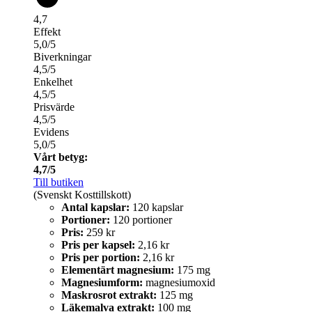
4,7
Effekt
5,0/5
Biverkningar
4,5/5
Enkelhet
4,5/5
Prisvärde
4,5/5
Evidens
5,0/5
Vårt betyg:
4,7/5
Till butiken
(Svenskt Kosttillskott)
Antal kapslar:
120 kapslar
Portioner:
120 portioner
Pris:
259 kr
Pris per kapsel:
2,16 kr
Pris per portion:
2,16 kr
Elementärt magnesium:
175 mg
Magnesiumform:
magnesiumoxid
Maskrosrot extrakt:
125 mg
Läkemalva extrakt:
100 mg