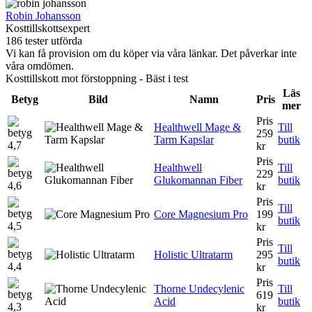
Robin Johansson
Kosttillskottsexpert
186 tester utförda
Vi kan få provision om du köper via våra länkar. Det påverkar inte
våra omdömen.
Kosttillskott mot förstoppning - Bäst i test
Läs
Betyg
Bild
Namn
Pris
mer
Pris
Healthwell Mage &
Till
259
Tarm Kapslar
butik
4,7
kr
Pris
Healthwell
Till
229
Glukomannan Fiber
butik
4,6
kr
Pris
Till
Core Magnesium Pro
199
butik
4,5
kr
Pris
Till
Holistic Ultratarm
295
butik
4,4
kr
Pris
Thorne Undecylenic
Till
619
Acid
butik
4,3
kr