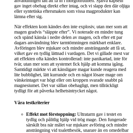
användningen lätt att få in i morgonrutinen. Själva kapseln
gav inget obehag direkt efter intag, och vi slapp den där oljiga
eller syntetiska eftersmaken som vissa magprodukter kan
lämna efter sig.
När effekten kom kändes den inte explosiv, utan mer som att
magen gradvis “släppte efter”. Vi noterade en mindre tung
och spänd känsla i nedre delen av magen, och efter ett par
dagars användning blev tarmtömningen märkbart enklare.
Avföringen blev mjukare och mindre ansträngande att få ut,
vilket gav en tydlig lättnad i vardagen. Det vi gillade mest var
att effekten ofta kändes kontrollerad: inte panikartad, inte för
tvär, utan mer som att systemet fick hjälp att komma igång.
Samtidigt märkte vi att känsligare magar kunde reagera med
lite bubblighet, lätt kurrande och en något lösare mage om
vätskeintaget var högt eller om kroppen svarade snabbt på
magnesiumet. Det var sällan obehagligt, men tillräckligt
tydligt för att påverka helhetsintrycket något.
Våra testkriterier
Effekt mot förstoppning:
Ultratarm gav i testet en
tydlig och pålitlig hjälp vid trög mage. Den fungerade
särskilt bra när målet var mjukare avföring och mindre
ansträngning vid toalettbesök, snarare än en omedelbar