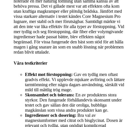
noterade en mer naturlig tömning utan samma känsla av att
behöva pressa. Det vi gillade mest var att effekten ofta kom
utan kraftiga magkramper eller plötslig brådska. Jämfört med
vissa starkare alternativ i testet kändes Core Magnesium Pro
lugnare, mer stabil och mer förutsägbar. Samtidigt märkte vi
att den inte var lika effektiv för alla typer av förstoppning. Vid
mer tydlig och seg förstoppning, där fiber eller volymgivande
ingredienser hade passat bättre, blev effekten något
begränsad. För vissa fungerade den bäst som stöd för att hålla
magen i gång snarare än som en snabb lösning när problemen
redan blivit uttalade.
Våra testkriterier
Effekt mot förstoppning:
Gav en tydlig men oftast
gradvis effekt. Vi upplevde mjukare avföring och lättare
tarmtömning efter några dagars användning, särskilt vid
mild till måttlig trög mage.
Skonsamhet och tolerans:
En av produktens stora
styrkor. Den fungerade förhållandevis skonsamt under
testet och gav sällan den där oroliga, bubbliga
magkänslan som vissa andra produkter kan ge.
Ingredienser och dosering:
Bra val av
magnesiumformer med citrat och bisglycinat. Dosen är
relevant och tydlig, utan onödigt komplicerad