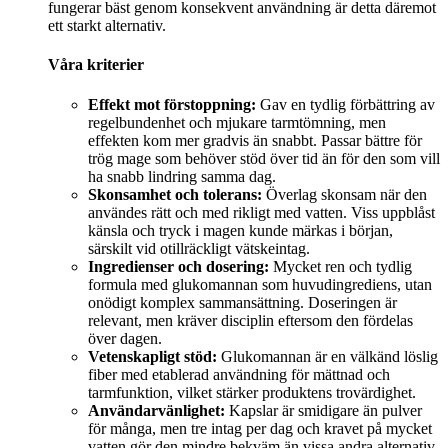
fungerar bäst genom konsekvent användning är detta däremot
ett starkt alternativ.
Våra kriterier
Effekt mot förstoppning:
Gav en tydlig förbättring av
regelbundenhet och mjukare tarmtömning, men
effekten kom mer gradvis än snabbt. Passar bättre för
trög mage som behöver stöd över tid än för den som vill
ha snabb lindring samma dag.
Skonsamhet och tolerans:
Överlag skonsam när den
användes rätt och med rikligt med vatten. Viss uppblåst
känsla och tryck i magen kunde märkas i början,
särskilt vid otillräckligt vätskeintag.
Ingredienser och dosering:
Mycket ren och tydlig
formula med glukomannan som huvudingrediens, utan
onödigt komplex sammansättning. Doseringen är
relevant, men kräver disciplin eftersom den fördelas
över dagen.
Vetenskapligt stöd:
Glukomannan är en välkänd löslig
fiber med etablerad användning för mättnad och
tarmfunktion, vilket stärker produktens trovärdighet.
Användarvänlighet:
Kapslar är smidigare än pulver
för många, men tre intag per dag och kravet på mycket
vatten gör den mindre bekväm än vissa andra alternativ