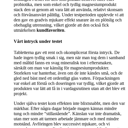
probiotika, men som enkel och tydlig magnesiumprodukt
stack den ut genom att vara lätt att använda, relativt skonsam
och förvånansvärt pålitlig. Under testperioden upplevde vi att
den gav en gradvis mjukare effekt snarare än en plötslig och
obehaglig utrensning, vilket gjorde att den också fick
utmärkelsen
kundfavoriten
.
Vårt intryck under testet
Tabletterna gav ett rent och okomplicerat första intryck. De
hade ingen tydlig smak i sig, men när man tog dem i samband
med måltid fanns en svag mineralisk ton i eftersmaken,
särskilt om man var känslig för magnesiumprodukter.
Storleken var hanterbar, även om de inte kändes små, och de
gled ned bäst med ett ordentligt glas vatten. Förpackningen
var enkel att förstå och doseringen var tydlig, vilket gjorde att
produkten var lätt att få in i vardagsrutinen utan att det blev ett
projekt.
Under själva testet kom effekten inte blixtsnabbt, men den var
märkbar. Efter några dagar började magen kännas mindre
tung och mindre “stillastående”. Känslan var inte dramatisk,
utan mer som att tarmen arbetade jämnare och med mindre
motstånd. Avföringen blev successivt mjukare, och vi