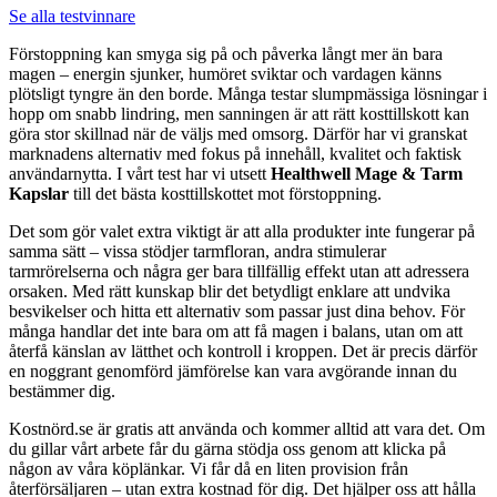
Se alla testvinnare
Förstoppning kan smyga sig på och påverka långt mer än bara
magen – energin sjunker, humöret sviktar och vardagen känns
plötsligt tyngre än den borde. Många testar slumpmässiga lösningar i
hopp om snabb lindring, men sanningen är att rätt kosttillskott kan
göra stor skillnad när de väljs med omsorg. Därför har vi granskat
marknadens alternativ med fokus på innehåll, kvalitet och faktisk
användarnytta. I vårt test har vi utsett
Healthwell Mage & Tarm
Kapslar
till det bästa kosttillskottet mot förstoppning.
Det som gör valet extra viktigt är att alla produkter inte fungerar på
samma sätt – vissa stödjer tarmfloran, andra stimulerar
tarmrörelserna och några ger bara tillfällig effekt utan att adressera
orsaken. Med rätt kunskap blir det betydligt enklare att undvika
besvikelser och hitta ett alternativ som passar just dina behov. För
många handlar det inte bara om att få magen i balans, utan om att
återfå känslan av lätthet och kontroll i kroppen. Det är precis därför
en noggrant genomförd jämförelse kan vara avgörande innan du
bestämmer dig.
Kostnörd.se är gratis att använda och kommer alltid att vara det. Om
du gillar vårt arbete får du gärna stödja oss genom att klicka på
någon av våra köplänkar. Vi får då en liten provision från
återförsäljaren – utan extra kostnad för dig. Det hjälper oss att hålla