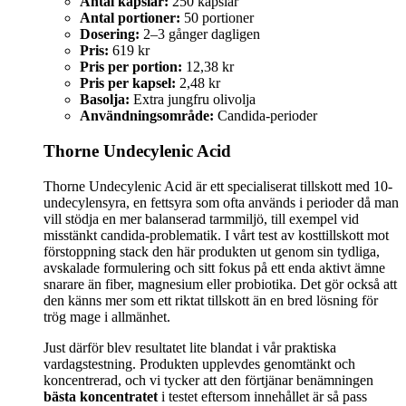
Antal kapslar:
250 kapslar
Antal portioner:
50 portioner
Dosering:
2–3 gånger dagligen
Pris:
619 kr
Pris per portion:
12,38 kr
Pris per kapsel:
2,48 kr
Basolja:
Extra jungfru olivolja
Användningsområde:
Candida-perioder
Thorne Undecylenic Acid
Thorne Undecylenic Acid är ett specialiserat tillskott med 10-
undecylensyra, en fettsyra som ofta används i perioder då man
vill stödja en mer balanserad tarmmiljö, till exempel vid
misstänkt candida-problematik. I vårt test av kosttillskott mot
förstoppning stack den här produkten ut genom sin tydliga,
avskalade formulering och sitt fokus på ett enda aktivt ämne
snarare än fiber, magnesium eller probiotika. Det gör också att
den känns mer som ett riktat tillskott än en bred lösning för
trög mage i allmänhet.
Just därför blev resultatet lite blandat i vår praktiska
vardagstestning. Produkten upplevdes genomtänkt och
koncentrerad, och vi tycker att den förtjänar benämningen
bästa koncentratet
i testet eftersom innehållet är så pass