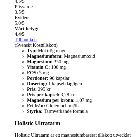
4,5/5
Prisvärde
3,5/5
Evidens
5,0/5
Vårt betyg:
4,4/5
Till butiken
(Svenskt Kosttillskott)
Typ:
Mot trög mage
Magnesiumform:
Magnesiumoxid
Magnesium:
350 mg
Vitamin C:
100 mg
FOS:
5 mg
Portioner:
90 kapslar
Dosering:
1 kapsel dagligen
Pris:
295 kr
Pris per kapsel:
3,28 kr
Magnesium per krona:
1,07 mg
Fri från:
Gluten och mjölk
Styrka:
Tarmverkande formula
Holistic Ultratarm
Holistic Ultratarm är ett magnesiumbaserat tillskott utvecklat