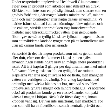
Under testperioden upplevde vi Healthwell Glukomannan
Fiber som en produkt som arbetade mer stillsamt än direkt.
Effekten kom inte som en plötslig lättnad, utan snarare som en
gradvis förbättring där magen kändes mindre “stilla”, mindre
tung och mer förutsägbar efter några dagars användning. Vi
märkte främst skillnad i att tarmtömningen blev mjukare och
lite enklare, särskilt när produkten togs konsekvent före
måltider med tillräckligt mycket vatten. Den gelbildande
fibern gav också en tydlig känsla av fyllnad i magen – nästan
som att måltiderna landade tyngre men på ett kontrollerat sätt,
utan att kännas hårda eller irriterande.
Sensoriskt är det här ingen produkt som märks genom smak
eller doft, eftersom den kommer i kapslar, men själva
användningen ställde högre krav än många andra produkter i
testet. Att ta 2 kapslar 3 gånger per dag tillsammans med minst
3 dl vatten blev ganska snabbt en tydlig del av rutinen.
Kapslarna var lätta nog att svälja för de flesta, men mängden
vatten var verkligen nödvändig. När vi tog kapslarna med
ordentligt med vätska kändes det bra, men vid slarv blev
upplevelsen tyngre i magen och mindre behaglig. Vi noterade
också att produkten kunde ge en viss svällande, kompakt
känsla i magen i början, särskilt de första dagarna, innan
kroppen vant sig. Det var inte smärtsamt, men märkbart. För
den som vill ha ett fibertillskott som är neutralt, prisvärt och