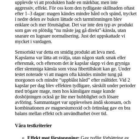
upplevde vi att produkten hade en märkbar, men inte
aggressiv, effekt. För oss kom den tydligaste skillnaden oftast
efter 1–3 dagar: magen kändes mindre hård och spänd, trycket
i nedre delen av buken lättade och tarmtömningen blev
enklare och mer förutsägbar. Det var inte den typ av produkt
som gav en plötslig “nu måste jag gå direkt”-känsla, utan
snarare en lugnare normalisering. Just det uppskattade vi
mycket i vardagen.
Sensoriskt var detta en smidig produkt att leva med.
Kapslarna var lätta att svälja, utan någon stark smak eller
eftersmak, och eftersom det är kapslar slapp vi den gryniga
eller slemmiga känsla som vissa fibertillskott kan ge. Under
testet noterade vi att magen ofta kändes mindre tung på
morgonen och mindre “uppblåst hård” efter måltider. Vid 2
kapslar per dag blev effekten tydligare, särskilt under perioder
med trögare mage, men hos känsligare mage kunde
doshöjningen också ge lite mer bubblighet och lösare
avföring. Sammantaget var upplevelsen ändå skonsam, och
kombinationen av magnesiumoxid och örtinslag gav en bra
balans mellan effekt och användbarhet över tid.
Våra testkriterier
Effekt mot förstoppning:
Gav tydlig förbättring av