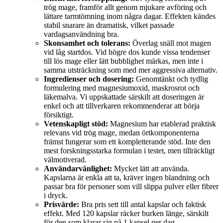
trög mage, framför allt genom mjukare avföring och
lättare tarmtömning inom några dagar. Effekten kändes
stabil snarare än dramatisk, vilket passade
vardagsanvändning bra.
Skonsamhet och tolerans:
Överlag snäll mot magen
vid låg startdos. Vid högre dos kunde vissa tendenser
till lös mage eller lätt bubblighet märkas, men inte i
samma utsträckning som med mer aggressiva alternativ.
Ingredienser och dosering:
Genomtänkt och tydlig
formulering med magnesiumoxid, maskrosrot och
läkemalva. Vi uppskattade särskilt att doseringen är
enkel och att tillverkaren rekommenderar att börja
försiktigt.
Vetenskapligt stöd:
Magnesium har etablerad praktisk
relevans vid trög mage, medan örtkomponenterna
främst fungerar som ett kompletterande stöd. Inte den
mest forskningsstarka formulan i testet, men tillräckligt
välmotiverad.
Användarvänlighet:
Mycket lätt att använda.
Kapslarna är enkla att ta, kräver ingen blandning och
passar bra för personer som vill slippa pulver eller fibrer
i dryck.
Prisvärde:
Bra pris sett till antal kapslar och faktisk
effekt. Med 120 kapslar räcker burken länge, särskilt
för den som klarar sig på 1 kapsel per dag.