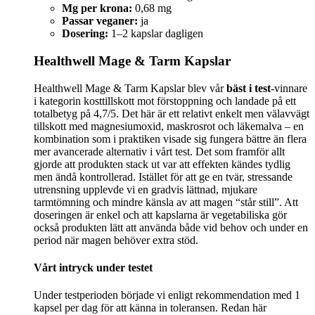
Mg per krona:
0,68 mg
Passar veganer:
ja
Dosering:
1–2 kapslar dagligen
Healthwell Mage & Tarm Kapslar
Healthwell Mage & Tarm Kapslar blev vår
bäst i test
-vinnare
i kategorin kosttillskott mot förstoppning och landade på ett
totalbetyg på 4,7/5. Det här är ett relativt enkelt men välavvägt
tillskott med magnesiumoxid, maskrosrot och läkemalva – en
kombination som i praktiken visade sig fungera bättre än flera
mer avancerade alternativ i vårt test. Det som framför allt
gjorde att produkten stack ut var att effekten kändes tydlig
men ändå kontrollerad. Istället för att ge en tvär, stressande
utrensning upplevde vi en gradvis lättnad, mjukare
tarmtömning och mindre känsla av att magen “står still”. Att
doseringen är enkel och att kapslarna är vegetabiliska gör
också produkten lätt att använda både vid behov och under en
period när magen behöver extra stöd.
Vårt intryck under testet
Under testperioden började vi enligt rekommendation med 1
kapsel per dag för att känna in toleransen. Redan här