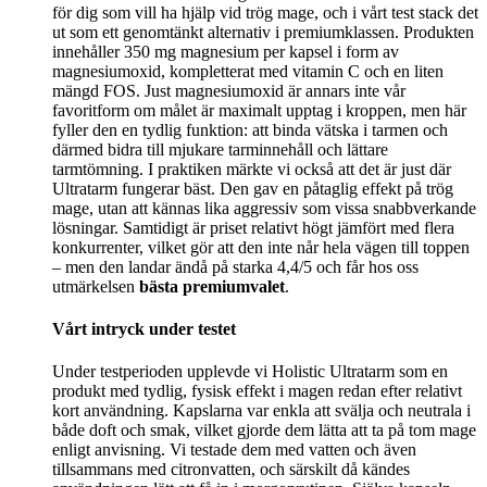
för dig som vill ha hjälp vid trög mage, och i vårt test stack det
ut som ett genomtänkt alternativ i premiumklassen. Produkten
innehåller 350 mg magnesium per kapsel i form av
magnesiumoxid, kompletterat med vitamin C och en liten
mängd FOS. Just magnesiumoxid är annars inte vår
favoritform om målet är maximalt upptag i kroppen, men här
fyller den en tydlig funktion: att binda vätska i tarmen och
därmed bidra till mjukare tarminnehåll och lättare
tarmtömning. I praktiken märkte vi också att det är just där
Ultratarm fungerar bäst. Den gav en påtaglig effekt på trög
mage, utan att kännas lika aggressiv som vissa snabbverkande
lösningar. Samtidigt är priset relativt högt jämfört med flera
konkurrenter, vilket gör att den inte når hela vägen till toppen
– men den landar ändå på starka 4,4/5 och får hos oss
utmärkelsen
bästa premiumvalet
.
Vårt intryck under testet
Under testperioden upplevde vi Holistic Ultratarm som en
produkt med tydlig, fysisk effekt i magen redan efter relativt
kort användning. Kapslarna var enkla att svälja och neutrala i
både doft och smak, vilket gjorde dem lätta att ta på tom mage
enligt anvisning. Vi testade dem med vatten och även
tillsammans med citronvatten, och särskilt då kändes