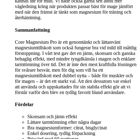
kännas lite för mild. Vi hade också gärna sett ännu mer
vägledning kring när produkten passar bäst för mage jämfört
med när den främst är tänkt som magnesium för träning och
återhämtning.
Sammanfattning
Core Magnesium Pro är ett genomtänkt och lättanvänt
magnesiumtillskott som också fungerar bra vid mild till måttlig
förstoppning. I vårt test gav det en jämn, skonsam och ganska
behaglig effekt, med mindre tyngdkänsla i magen och enklare
tarmtömning över tid. Det är inte den mest kraftfulla lösningen
för svårare besvär, men för dig som vill ha ett
magnesiumtillskott med dubbel nytta – både för muskler och
för magen – är det ett starkt val. Att den dessutom var enkel
att använda och uppskattades för sin stabila effekt gör att vi
förstår varför den blev en tydlig favorit bland användare.
Fördelar
Skonsam och jämn effekt
Lättare tarmtömning efter några dagar
Bra magnesiumformer: citrat, bisglycinat
Enkel dosering, tydlig förpackning
Prisvärd med 60 portioner