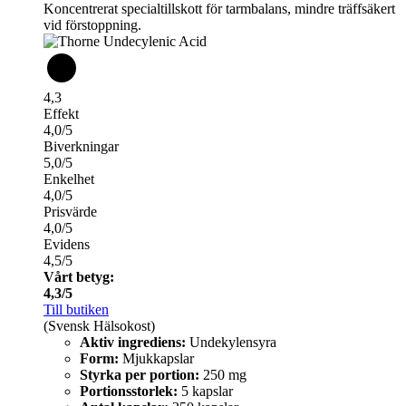
Koncentrerat specialtillskott för tarmbalans, mindre träffsäkert
vid förstoppning.
4,3
Effekt
4,0/5
Biverkningar
5,0/5
Enkelhet
4,0/5
Prisvärde
4,0/5
Evidens
4,5/5
Vårt betyg:
4,3/5
Till butiken
(Svensk Hälsokost)
Aktiv ingrediens:
Undekylensyra
Form:
Mjukkapslar
Styrka per portion:
250 mg
Portionsstorlek:
5 kapslar