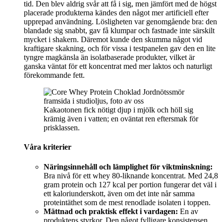
tid. Den blev aldrig svår att få i sig, men jämfört med de högst
placerade produkterna kändes den något mer artificiell efter
upprepad användning. Lösligheten var genomgående bra: den
blandade sig snabbt, gav få klumpar och fastnade inte särskilt
mycket i shakern. Däremot kunde den skumma något vid
kraftigare skakning, och för vissa i testpanelen gav den en lite
tyngre magkänsla än isolatbaserade produkter, vilket är
ganska väntat för ett koncentrat med mer laktos och naturligt
förekommande fett.
Kakaotonen fick nötigt djup i mjölk och höll sig
krämig även i vatten; en oväntat ren eftersmak för
prisklassen.
Våra kriterier
Näringsinnehåll och lämplighet för viktminskning:
Bra nivå för ett whey 80-liknande koncentrat. Med 24,8
gram protein och 127 kcal per portion fungerar det väl i
ett kaloriunderskott, även om det inte når samma
proteintäthet som de mest renodlade isolaten i toppen.
Mättnad och praktisk effekt i vardagen:
En av
produktens styrkor. Den något fylligare konsistensen