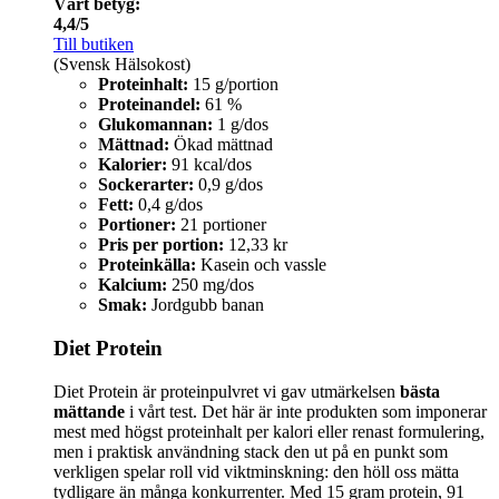
Vårt betyg:
4,4/5
Till butiken
(Svensk Hälsokost)
Proteinhalt:
15 g/portion
Proteinandel:
61 %
Glukomannan:
1 g/dos
Mättnad:
Ökad mättnad
Kalorier:
91 kcal/dos
Sockerarter:
0,9 g/dos
Fett:
0,4 g/dos
Portioner:
21 portioner
Pris per portion:
12,33 kr
Proteinkälla:
Kasein och vassle
Kalcium:
250 mg/dos
Smak:
Jordgubb banan
Diet Protein
Diet Protein är proteinpulvret vi gav utmärkelsen
bästa
mättande
i vårt test. Det här är inte produkten som imponerar
mest med högst proteinhalt per kalori eller renast formulering,
men i praktisk användning stack den ut på en punkt som
verkligen spelar roll vid viktminskning: den höll oss mätta
tydligare än många konkurrenter. Med 15 gram protein, 91