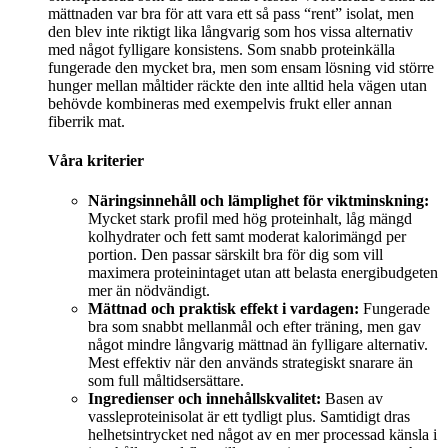
mättnaden var bra för att vara ett så pass “rent” isolat, men
den blev inte riktigt lika långvarig som hos vissa alternativ
med något fylligare konsistens. Som snabb proteinkälla
fungerade den mycket bra, men som ensam lösning vid större
hunger mellan måltider räckte den inte alltid hela vägen utan
behövde kombineras med exempelvis frukt eller annan
fiberrik mat.
Våra kriterier
Näringsinnehåll och lämplighet för viktminskning:
Mycket stark profil med hög proteinhalt, låg mängd
kolhydrater och fett samt moderat kalorimängd per
portion. Den passar särskilt bra för dig som vill
maximera proteinintaget utan att belasta energibudgeten
mer än nödvändigt.
Mättnad och praktisk effekt i vardagen:
Fungerade
bra som snabbt mellanmål och efter träning, men gav
något mindre långvarig mättnad än fylligare alternativ.
Mest effektiv när den används strategiskt snarare än
som full måltidsersättare.
Ingredienser och innehållskvalitet:
Basen av
vassleproteinisolat är ett tydligt plus. Samtidigt dras
helhetsintrycket ned något av en mer processad känsla i