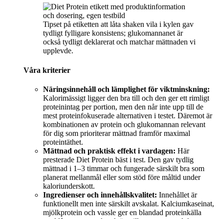
Tipset på etiketten att låta shaken vila i kylen gav
tydligt fylligare konsistens; glukomannanet är
också tydligt deklarerat och matchar mättnaden vi
upplevde.
Våra kriterier
Näringsinnehåll och lämplighet för viktminskning:
Kalorimässigt ligger den bra till och den ger ett rimligt
proteinintag per portion, men den når inte upp till de
mest proteinfokuserade alternativen i testet. Däremot är
kombinationen av protein och glukomannan relevant
för dig som prioriterar mättnad framför maximal
proteintäthet.
Mättnad och praktisk effekt i vardagen:
Här
presterade Diet Protein bäst i test. Den gav tydlig
mättnad i 1–3 timmar och fungerade särskilt bra som
planerat mellanmål eller som stöd före måltid under
kaloriunderskott.
Ingredienser och innehållskvalitet:
Innehållet är
funktionellt men inte särskilt avskalat. Kalciumkaseinat,
mjölkprotein och vassle ger en blandad proteinkälla