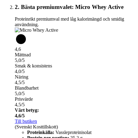
2. Bästa premiumvalet: Micro Whey Active
Proteinrikt premiumval med låg kalorimängd och smidig
användning.
4,6
Mättnad
5,0/5
Smak & konsistens
4,0/5
Näring
4,5/5
Blandbarhet
5,0/5
Prisvärde
4,5/5
Vårt betyg:
4,6/5
Till butiken
(Svenskt Kosttillskott)
Proteinkälla:
Vassleproteinisolat
Protein per portion:
25,2 g