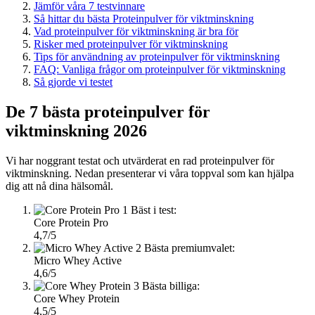
Jämför våra 7 testvinnare
Så hittar du bästa Proteinpulver för viktminskning
Vad proteinpulver för viktminskning är bra för
Risker med proteinpulver för viktminskning
Tips för användning av proteinpulver för viktminskning
FAQ: Vanliga frågor om proteinpulver för viktminskning
Så gjorde vi testet
De 7 bästa proteinpulver för
viktminskning 2026
Vi har noggrant testat och utvärderat en rad proteinpulver för
viktminskning. Nedan presenterar vi våra toppval som kan hjälpa
dig att nå dina hälsomål.
1
Bäst i test:
Core Protein Pro
4,7/5
2
Bästa premiumvalet:
Micro Whey Active
4,6/5
3
Bästa billiga:
Core Whey Protein
4,5/5