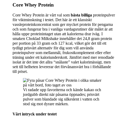
Core Whey Protein
Core Whey Protein är vårt val som
bästa billiga
proteinpulver
för viktminskning i testet. Det här är ett klassiskt
vassleproteinkoncentrat som ger mycket protein för pengarna
och som fungerar bra i vanliga vardagsrutiner där målet är att
hålla uppe proteinintaget utan att kalorierna drar iväg. I
smaken Choklad Milkshake innehåller det 24,8 gram protein
per portion på 33 gram och 127 kcal, vilket gör det till ett
tydligt prisvärt alternativ för dig som vill använda
proteinpulver som mellanmål, frukostkomplement eller efter
träning under ett kaloriunderskott. Jämfört med mer renodlade
isolat är det inte det allra “snålaste” valet kalorimässigt, men
sett till helheten levererar det förvånansvärt bra i förhållande
till priset.
Vi radade upp favoriterna och kände kakao och
jordgubb direkt när påsarna öppnades; prisvärt
pulver som blandade sig silkeslent i vatten och
stod sig mot dyrare märken.
Vårt intryck under testet