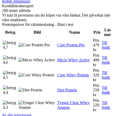
Robin Johansson
Kosttillskottsexpert
186 tester utförda
Vi kan få provision om du köper via våra länkar. Det påverkar inte
våra omdömen.
Proteinpulver för viktminskning - Bäst i test
Läs
Betyg
Bild
Namn
Pris
mer
Pris
Till
Core Protein Pro
479
4,7
butik
kr
Pris
Till
Micro Whey Active
499
4,6
butik
kr
Pris
Till
Core Whey Protein
329
4,5
butik
kr
Pris
Till
Diet Protein
259
4,4
butik
kr
Pris
Tyngre Clear Whey
Till
229
4,3
Ananas
butik
kr
Se alla testvinnare