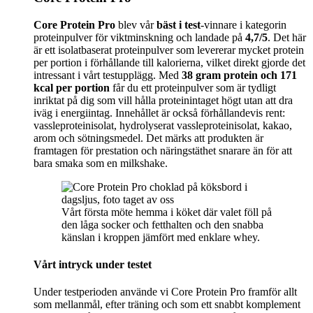
Core Protein Pro
blev vår
bäst i test
-vinnare i kategorin
proteinpulver för viktminskning och landade på
4,7/5
. Det här
är ett isolatbaserat proteinpulver som levererar mycket protein
per portion i förhållande till kalorierna, vilket direkt gjorde det
intressant i vårt testupplägg. Med
38 gram protein och 171
kcal per portion
får du ett proteinpulver som är tydligt
inriktat på dig som vill hålla proteinintaget högt utan att dra
iväg i energiintag. Innehållet är också förhållandevis rent:
vassleproteinisolat, hydrolyserat vassleproteinisolat, kakao,
arom och sötningsmedel. Det märks att produkten är
framtagen för prestation och näringstäthet snarare än för att
bara smaka som en milkshake.
Vårt första möte hemma i köket där valet föll på
den låga socker och fetthalten och den snabba
känslan i kroppen jämfört med enklare whey.
Vårt intryck under testet
Under testperioden använde vi Core Protein Pro framför allt
som mellanmål, efter träning och som ett snabbt komplement