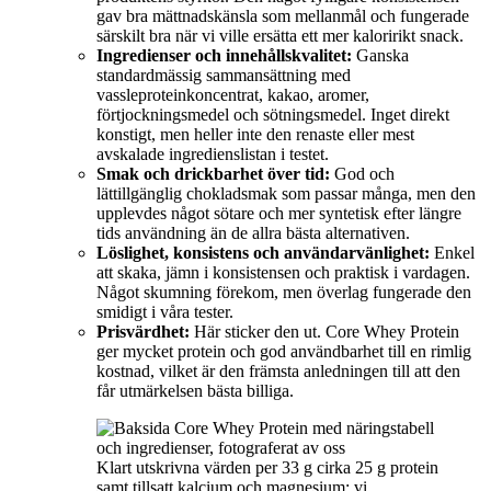
gav bra mättnadskänsla som mellanmål och fungerade
särskilt bra när vi ville ersätta ett mer kaloririkt snack.
Ingredienser och innehållskvalitet:
Ganska
standardmässig sammansättning med
vassleproteinkoncentrat, kakao, aromer,
förtjockningsmedel och sötningsmedel. Inget direkt
konstigt, men heller inte den renaste eller mest
avskalade ingredienslistan i testet.
Smak och drickbarhet över tid:
God och
lättillgänglig chokladsmak som passar många, men den
upplevdes något sötare och mer syntetisk efter längre
tids användning än de allra bästa alternativen.
Löslighet, konsistens och användarvänlighet:
Enkel
att skaka, jämn i konsistensen och praktisk i vardagen.
Något skumning förekom, men överlag fungerade den
smidigt i våra tester.
Prisvärdhet:
Här sticker den ut. Core Whey Protein
ger mycket protein och god användbarhet till en rimlig
kostnad, vilket är den främsta anledningen till att den
får utmärkelsen bästa billiga.
Klart utskrivna värden per 33 g cirka 25 g protein
samt tillsatt kalcium och magnesium; vi