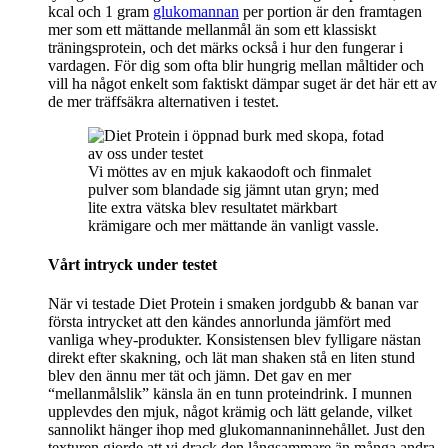
kcal och 1 gram
glukomannan
per portion är den framtagen
mer som ett mättande mellanmål än som ett klassiskt
träningsprotein, och det märks också i hur den fungerar i
vardagen. För dig som ofta blir hungrig mellan måltider och
vill ha något enkelt som faktiskt dämpar suget är det här ett av
de mer träffsäkra alternativen i testet.
Vi möttes av en mjuk kakaodoft och finmalet
pulver som blandade sig jämnt utan gryn; med
lite extra vätska blev resultatet märkbart
krämigare och mer mättande än vanligt vassle.
Vårt intryck under testet
När vi testade Diet Protein i smaken jordgubb & banan var
första intrycket att den kändes annorlunda jämfört med
vanliga whey-produkter. Konsistensen blev fylligare nästan
direkt efter skakning, och lät man shaken stå en liten stund
blev den ännu mer tät och jämn. Det gav en mer
“mellanmålslik” känsla än en tunn proteindrink. I munnen
upplevdes den mjuk, något krämig och lätt gelande, vilket
sannolikt hänger ihop med glukomannaninnehållet. Just den
texturen gjorde att vi drack den långsammare än många andra