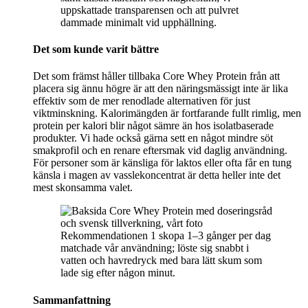
uppskattade transparensen och att pulvret
dammade minimalt vid upphällning.
Det som kunde varit bättre
Det som främst håller tillbaka Core Whey Protein från att
placera sig ännu högre är att den näringsmässigt inte är lika
effektiv som de mer renodlade alternativen för just
viktminskning. Kalorimängden är fortfarande fullt rimlig, men
protein per kalori blir något sämre än hos isolatbaserade
produkter. Vi hade också gärna sett en något mindre söt
smakprofil och en renare eftersmak vid daglig användning.
För personer som är känsliga för laktos eller ofta får en tung
känsla i magen av vasslekoncentrat är detta heller inte det
mest skonsamma valet.
Rekommendationen 1 skopa 1–3 gånger per dag
matchade vår användning; löste sig snabbt i
vatten och havredryck med bara lätt skum som
lade sig efter någon minut.
Sammanfattning