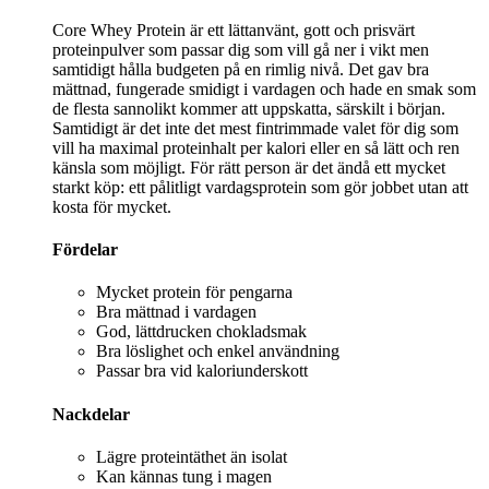
Core Whey Protein är ett lättanvänt, gott och prisvärt
proteinpulver som passar dig som vill gå ner i vikt men
samtidigt hålla budgeten på en rimlig nivå. Det gav bra
mättnad, fungerade smidigt i vardagen och hade en smak som
de flesta sannolikt kommer att uppskatta, särskilt i början.
Samtidigt är det inte det mest fintrimmade valet för dig som
vill ha maximal proteinhalt per kalori eller en så lätt och ren
känsla som möjligt. För rätt person är det ändå ett mycket
starkt köp: ett pålitligt vardagsprotein som gör jobbet utan att
kosta för mycket.
Fördelar
Mycket protein för pengarna
Bra mättnad i vardagen
God, lättdrucken chokladsmak
Bra löslighet och enkel användning
Passar bra vid kaloriunderskott
Nackdelar
Lägre proteintäthet än isolat
Kan kännas tung i magen