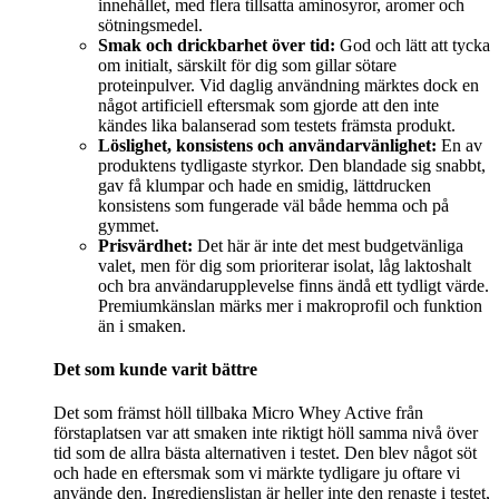
innehållet, med flera tillsatta aminosyror, aromer och
sötningsmedel.
Smak och drickbarhet över tid:
God och lätt att tycka
om initialt, särskilt för dig som gillar sötare
proteinpulver. Vid daglig användning märktes dock en
något artificiell eftersmak som gjorde att den inte
kändes lika balanserad som testets främsta produkt.
Löslighet, konsistens och användarvänlighet:
En av
produktens tydligaste styrkor. Den blandade sig snabbt,
gav få klumpar och hade en smidig, lättdrucken
konsistens som fungerade väl både hemma och på
gymmet.
Prisvärdhet:
Det här är inte det mest budgetvänliga
valet, men för dig som prioriterar isolat, låg laktoshalt
och bra användarupplevelse finns ändå ett tydligt värde.
Premiumkänslan märks mer i makroprofil och funktion
än i smaken.
Det som kunde varit bättre
Det som främst höll tillbaka Micro Whey Active från
förstaplatsen var att smaken inte riktigt höll samma nivå över
tid som de allra bästa alternativen i testet. Den blev något söt
och hade en eftersmak som vi märkte tydligare ju oftare vi
använde den. Ingredienslistan är heller inte den renaste i testet,