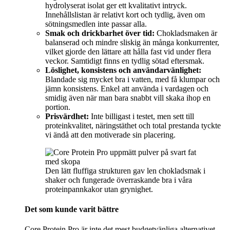
hydrolyserat isolat ger ett kvalitativt intryck.
Innehållslistan är relativt kort och tydlig, även om
sötningsmedlen inte passar alla.
Smak och drickbarhet över tid:
Chokladsmaken är
balanserad och mindre sliskig än många konkurrenter,
vilket gjorde den lättare att hålla fast vid under flera
veckor. Samtidigt finns en tydlig sötad eftersmak.
Löslighet, konsistens och användarvänlighet:
Blandade sig mycket bra i vatten, med få klumpar och
jämn konsistens. Enkel att använda i vardagen och
smidig även när man bara snabbt vill skaka ihop en
portion.
Prisvärdhet:
Inte billigast i testet, men sett till
proteinkvalitet, näringstäthet och total prestanda tyckte
vi ändå att den motiverade sin placering.
Den lätt fluffiga strukturen gav len chokladsmak i
shaker och fungerade överraskande bra i våra
proteinpannkakor utan grynighet.
Det som kunde varit bättre
Core Protein Pro är inte det mest budgetvänliga alternativet,