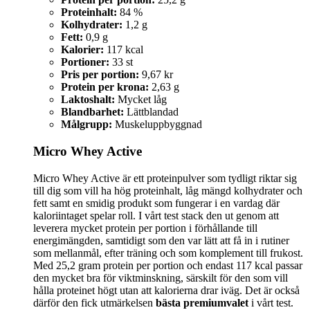
Proteinhalt:
84 %
Kolhydrater:
1,2 g
Fett:
0,9 g
Kalorier:
117 kcal
Portioner:
33 st
Pris per portion:
9,67 kr
Protein per krona:
2,63 g
Laktoshalt:
Mycket låg
Blandbarhet:
Lättblandad
Målgrupp:
Muskeluppbyggnad
Micro Whey Active
Micro Whey Active är ett proteinpulver som tydligt riktar sig
till dig som vill ha hög proteinhalt, låg mängd kolhydrater och
fett samt en smidig produkt som fungerar i en vardag där
kaloriintaget spelar roll. I vårt test stack den ut genom att
leverera mycket protein per portion i förhållande till
energimängden, samtidigt som den var lätt att få in i rutiner
som mellanmål, efter träning och som komplement till frukost.
Med 25,2 gram protein per portion och endast 117 kcal passar
den mycket bra för viktminskning, särskilt för den som vill
hålla proteinet högt utan att kalorierna drar iväg. Det är också
därför den fick utmärkelsen
bästa premiumvalet
i vårt test.