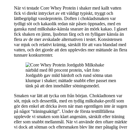
När vi testade Core Whey Protein i shaker med kallt vatten
fick vi direkt intrycket av ett väldigt typiskt, tryggt och
lättbegripligt vassleprotein. Doften i chokladsmaken var
tydligt söt och kakaolik redan när påsen öppnades, med en
ganska rund milkshake-känsla snarare än mörk kakao. I glaset
fick shaken en jämn, ljusbrun färg och en fylligare känsla än
flera av de mer avskalade alternativen i testet. Konsistensen
var mjuk och relativt krämig, särskilt för att vara blandad med
vatten, och det gjorde att den upplevdes mer mättande än flera
tunnare konkurrenter.
Jordgubb gav mild bärdoft och rund sötma utan
klumpar i shaker; mättade snabbt efter passet men
tänk på att den innehåller sötningsmedel.
Smaken var lätt att tycka om från början. Chokladtonen var
söt, mjuk och dessertlik, med en tydlig milkshake-profil som
gör den enkel att dricka även när man egentligen inte är sugen
på något “träningsaktigt”. Under de första testtillfällena
upplevde vi smaken som klart angenäm, särskilt efter träning
eller som snabbt mellanmål. När vi använde den oftare märkte
vi dock att sötman och eftersmaken blev lite mer påtaglig över