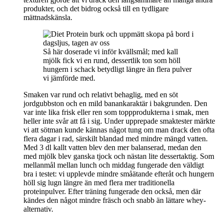
produkter, och det bidrog också till en tydligare
mättnadskänsla.
Så här doserade vi inför kvällsmål; med kall
mjölk fick vi en rund, dessertlik ton som höll
hungern i schack betydligt längre än flera pulver
vi jämförde med.
Smaken var rund och relativt behaglig, med en söt
jordgubbston och en mild banankaraktär i bakgrunden. Den
var inte lika frisk eller ren som toppprodukterna i smak, men
heller inte svår att få i sig. Under upprepade smaktester märkte
vi att sötman kunde kännas något tung om man drack den ofta
flera dagar i rad, särskilt blandad med mindre mängd vatten.
Med 3 dl kallt vatten blev den mer balanserad, medan den
med mjölk blev ganska tjock och nästan lite dessertaktig. Som
mellanmål mellan lunch och middag fungerade den väldigt
bra i testet: vi upplevde mindre småätande efteråt och hungern
höll sig lugn längre än med flera mer traditionella
proteinpulver. Efter träning fungerade den också, men där
kändes den något mindre fräsch och snabb än lättare whey-
alternativ.