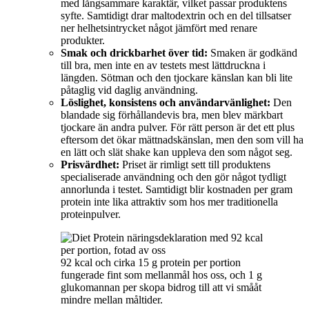
med långsammare karaktär, vilket passar produktens
syfte. Samtidigt drar maltodextrin och en del tillsatser
ner helhetsintrycket något jämfört med renare
produkter.
Smak och drickbarhet över tid:
Smaken är godkänd
till bra, men inte en av testets mest lättdruckna i
längden. Sötman och den tjockare känslan kan bli lite
påtaglig vid daglig användning.
Löslighet, konsistens och användarvänlighet:
Den
blandade sig förhållandevis bra, men blev märkbart
tjockare än andra pulver. För rätt person är det ett plus
eftersom det ökar mättnadskänslan, men den som vill ha
en lätt och slät shake kan uppleva den som något seg.
Prisvärdhet:
Priset är rimligt sett till produktens
specialiserade användning och den gör något tydligt
annorlunda i testet. Samtidigt blir kostnaden per gram
protein inte lika attraktiv som hos mer traditionella
proteinpulver.
92 kcal och cirka 15 g protein per portion
fungerade fint som mellanmål hos oss, och 1 g
glukomannan per skopa bidrog till att vi smååt
mindre mellan måltider.