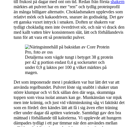
till frukost på dagar med ont om tid. Redan från första
shakern
märktes att pulvret har en mer “ren” och tydlig proteinprofil
än många billigare alternativ. Chokladsmaken upplevdes som
relativt mörk och kakaodriven, snarare än godisaktig. Det gav
ett ganska vuxet intryck i smaken. Doften ur shakern var
tydligt chokladig men inte överdrivet söt, och när vi drack den
med kallt vatten blev konsistensen slät, lätt och förhållandevis
tunn för att vara ett så proteinrikt pulver.
Detaljerna som vägde tungt i betyget 38 g protein
per 42 g portion endast 0,4 g sockerarter och
under 0,9 g laktos per 100 g vilket märktes på
magen.
Det som imponerade mest i praktiken var hur lätt det var att
använda regelbundet. Pulvret löste sig snabbt i shaker utan
större klumpar och vi fick sällan den där sega, skummiga
toppen som vissa isolat annars kan ge. Munkänslan var mjuk
men inte krämig, och just vid viktminskning såg vi faktiskt det
som en fördel: den kändes lätt att få i sig även efter träning
eller under dagar då aptiten varierade. Samtidigt gav den bra
mättnad i förhållande till kalorierna. Vi upplevde att hungern
dämpades tydligt i ett par timmar när den användes mellan