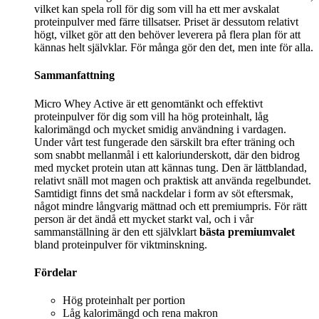
vilket kan spela roll för dig som vill ha ett mer avskalat
proteinpulver med färre tillsatser. Priset är dessutom relativt
högt, vilket gör att den behöver leverera på flera plan för att
kännas helt självklar. För många gör den det, men inte för alla.
Sammanfattning
Micro Whey Active är ett genomtänkt och effektivt
proteinpulver för dig som vill ha hög proteinhalt, låg
kalorimängd och mycket smidig användning i vardagen.
Under vårt test fungerade den särskilt bra efter träning och
som snabbt mellanmål i ett kaloriunderskott, där den bidrog
med mycket protein utan att kännas tung. Den är lättblandad,
relativt snäll mot magen och praktisk att använda regelbundet.
Samtidigt finns det små nackdelar i form av söt eftersmak,
något mindre långvarig mättnad och ett premiumpris. För rätt
person är det ändå ett mycket starkt val, och i vår
sammanställning är den ett självklart
bästa premiumvalet
bland proteinpulver för viktminskning.
Fördelar
Hög proteinhalt per portion
Låg kalorimängd och rena makron