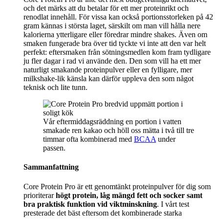
och det märks att du betalar för ett mer proteinrikt och
renodlat innehåll. För vissa kan också portionsstorleken på 42
gram kännas i största laget, särskilt om man vill hålla nere
kalorierna ytterligare eller föredrar mindre shakes. Även om
smaken fungerade bra över tid tyckte vi inte att den var helt
perfekt: eftersmaken från sötningsmedlen kom fram tydligare
ju fler dagar i rad vi använde den. Den som vill ha ett mer
naturligt smakande proteinpulver eller en fylligare, mer
milkshake-lik känsla kan därför uppleva den som något
teknisk och lite tunn.
Vår eftermiddagsräddning en portion i vatten
smakade ren kakao och höll oss mätta i två till tre
timmar ofta kombinerad med
BCAA
under
passen.
Sammanfattning
Core Protein Pro är ett genomtänkt proteinpulver för dig som
prioriterar
högt protein, låg mängd fett och socker samt
bra praktisk funktion vid viktminskning
. I vårt test
presterade det bäst eftersom det kombinerade starka