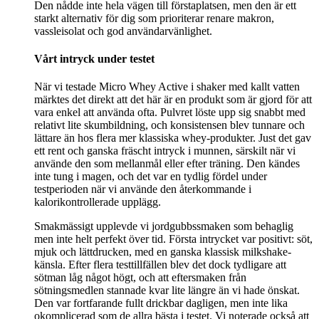
Den nådde inte hela vägen till förstaplatsen, men den är ett
starkt alternativ för dig som prioriterar renare makron,
vassleisolat och god användarvänlighet.
Vårt intryck under testet
När vi testade Micro Whey Active i shaker med kallt vatten
märktes det direkt att det här är en produkt som är gjord för att
vara enkel att använda ofta. Pulvret löste upp sig snabbt med
relativt lite skumbildning, och konsistensen blev tunnare och
lättare än hos flera mer klassiska whey-produkter. Just det gav
ett rent och ganska fräscht intryck i munnen, särskilt när vi
använde den som mellanmål eller efter träning. Den kändes
inte tung i magen, och det var en tydlig fördel under
testperioden när vi använde den återkommande i
kalorikontrollerade upplägg.
Smakmässigt upplevde vi jordgubbssmaken som behaglig
men inte helt perfekt över tid. Första intrycket var positivt: söt,
mjuk och lättdrucken, med en ganska klassisk milkshake-
känsla. Efter flera testtillfällen blev det dock tydligare att
sötman låg något högt, och att eftersmaken från
sötningsmedlen stannade kvar lite längre än vi hade önskat.
Den var fortfarande fullt drickbar dagligen, men inte lika
okomplicerad som de allra bästa i testet. Vi noterade också att