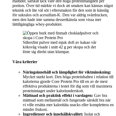
måltider, särskilt tack vare den höga proteinmängden per
portion. Över tid märkte vi dock att smaken kan kännas något
teknisk och lite väl söt i eftersmaken för den som är känslig
för sukralos och acesulfam-K. Den var aldrig svårdrucken,
men den hade inte samma dessertkänsla som vissa mer
lättillgängliga whey-produkter.
Silkesfint pulver med mjuk doft av kakao vår
köksvåg visade i snitt 42 g per skopa och det
löste sig direkt utan klumpar.
Våra kriterier
Näringsinnehåll och lämplighet för viktminskning:
Mycket starkt kort. Den höga proteinhalten i relation till
kalorierna gjorde Core Protein Pro till en av de mest
effektiva produkterna i testet för dig som vill maximera
proteinintaget under kaloriunderskott.
Mättnad och praktisk effekt i vardagen:
Gav bra
mättnad som mellanmål och fungerade särskilt bra när
vi ville ersätta mer kaloritäta snacks eller komplettera en
mindre frukost.
Ingredienser och innehållskvalitet:
Isolat och