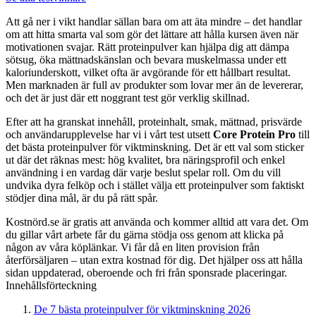
Att gå ner i vikt handlar sällan bara om att äta mindre – det handlar
om att hitta smarta val som gör det lättare att hålla kursen även när
motivationen svajar. Rätt proteinpulver kan hjälpa dig att dämpa
sötsug, öka mättnadskänslan och bevara muskelmassa under ett
kaloriunderskott, vilket ofta är avgörande för ett hållbart resultat.
Men marknaden är full av produkter som lovar mer än de levererar,
och det är just där ett noggrant test gör verklig skillnad.
Efter att ha granskat innehåll, proteinhalt, smak, mättnad, prisvärde
och användarupplevelse har vi i vårt test utsett
Core Protein Pro
till
det bästa proteinpulver för viktminskning. Det är ett val som sticker
ut där det räknas mest: hög kvalitet, bra näringsprofil och enkel
användning i en vardag där varje beslut spelar roll. Om du vill
undvika dyra felköp och i stället välja ett proteinpulver som faktiskt
stödjer dina mål, är du på rätt spår.
Kostnörd.se är gratis att använda och kommer alltid att vara det. Om
du gillar vårt arbete får du gärna stödja oss genom att klicka på
någon av våra köplänkar. Vi får då en liten provision från
återförsäljaren – utan extra kostnad för dig. Det hjälper oss att hålla
sidan uppdaterad, oberoende och fri från sponsrade placeringar.
Innehållsförteckning
De 7 bästa proteinpulver för viktminskning 2026