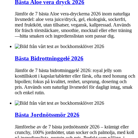
Bästa Aloe vera dryck 2026
Jämför de 7 bästa Aloe vera-dryckerna 2026 inom naturliga
livsmedel: aloe vera juice/dryck, gel, ekologisk, sockerfri,
med fruktkött, utan tillsatser, vegansk, kallpressad. Används
för fräsch törstsläckare, smoothie, mocktail eller efter träning
—hitta smaken och ingredienslistan som passar dig.
Bästa Bidrottninggelé 2026
Jämför de 7 bästa bidrottninggelé 2026: royal jelly som
kosttillskott i kapslar/tabletter eller färsk, ofta med honung och
bipollen; fokus på kvalitet, renhet, ursprung, dosering och
pris. Används som naturligt livsmedel för dagligt intag, smak
och enkel rutin.
Bästa Jordnötssmör 2026
Jämförelse av de 7 bästa jordnötssmör 2026 – krämigt eller
crunchy, 100% jordnötter, utan socker och palmolja, med koll
på ingredienslista, protein och pris. Perfekt som pålägg, i