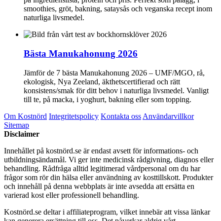
smoothies, gröt, bakning, sataysås och veganska recept inom
naturliga livsmedel.
Bästa Manukahonung 2026
Jämför de 7 bästa Manukahonung 2026 – UMF/MGO, rå,
ekologisk, Nya Zeeland, äkthetscertifierad och rätt
konsistens/smak för ditt behov i naturliga livsmedel. Vanligt
till te, på macka, i yoghurt, bakning eller som topping.
Om Kostnörd
Integritetspolicy
Kontakta oss
Användarvillkor
Sitemap
Disclaimer
Innehållet på kostnörd.se är endast avsett för informations- och
utbildningsändamål. Vi ger inte medicinsk rådgivning, diagnos eller
behandling. Rådfråga alltid legitimerad vårdpersonal om du har
frågor som rör din hälsa eller användning av kosttillskott. Produkter
och innehåll på denna webbplats är inte avsedda att ersätta en
varierad kost eller professionell behandling.
Kostnörd.se deltar i affiliateprogram, vilket innebär att vissa länkar
kan generera ersättning till oss. Det påverkar aldrig vårt