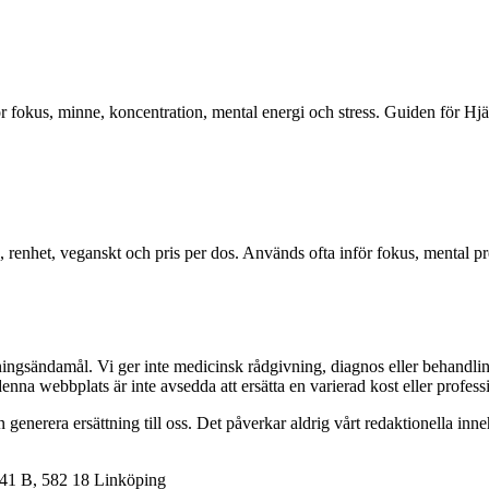
ör fokus, minne, koncentration, mental energi och stress. Guiden för Hjär
 renhet, veganskt och pris per dos. Används ofta inför fokus, mental pre
dningsändamål. Vi ger inte medicinsk rådgivning, diagnos eller behandli
denna webbplats är inte avsedda att ersätta en varierad kost eller profess
kan generera ersättning till oss. Det påverkar aldrig vårt redaktionella 
 41 B, 582 18 Linköping