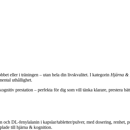
bet eller i träningen – utan hela din livskvalitet. I kategorin
Hjärna & 
mental uthållighet.
kognitiv prestation – perfekta för dig som vill tänka klarare, prestera b
n och DL‑fenylalanin i kapslar/tabletter/pulver, med dosering, renhet, 
plade till hjärna & kognition.