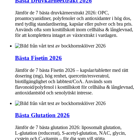
Bästa Druvkärneextrakt 2026
Jämför de 7 bästa druvkärneextrakt 2026: OPC,
proantocyanidiner, polyfenoler och antioxidanter i hög dos,
med tydlig standardisering, kapslar eller pulver och bra pris.
Används ofta som kosttillskott inom cellhälsa & långlevnad,
för att komplettera intaget av växtextrakt i vardagen.
Bästa Fisetin 2026
Jämför de 7 bästa Fisetin 2026 – kapslar/tabletter med rätt
dosering (mg), hög renhet, quercetin/resveratrol,
biotillgänglighet och labbtest/CoA. Används som
flavonoid/polyfenol i kosttillskott för cellhälsa & långlevnad,
antioxidantstöd och senolytiskt intresse.
Bästa Glutation 2026
Jämför de 7 bästa glutation 2026: liposomalt glutation,
L‑glutation (reducerat), S‑acetyl‑glutation, NAC, glycin,
cystein och C‑vitamin – för dig som vill stötta